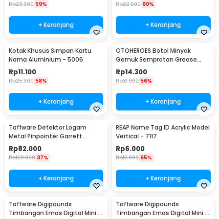
Rp
23.900
59%
Rp
22.900
60%
+ Keranjang
+ Keranjang
Kotak Khusus Simpan Kartu
OTOHEROES Botol Minyak
Nama Aluminium - 5006
Gemuk Semprotan Grease
Gun 250ml - Q001
Rp
11.100
Rp
14.300
Rp
25.900
58%
Rp
31.900
56%
+ Keranjang
+ Keranjang
Taffware Detektor Logam
REAP Name Tag ID Acrylic Model
Metal Pinpointer Garrett
Vertical - 7117
Waterproof - 1166000
Rp
82.000
Rp
6.000
Rp
129.900
37%
Rp
16.900
65%
+ Keranjang
+ Keranjang
Taffware Digipounds
Taffware Digipounds
Timbangan Emas Digital Mini 7
Timbangan Emas Digital Mini 5