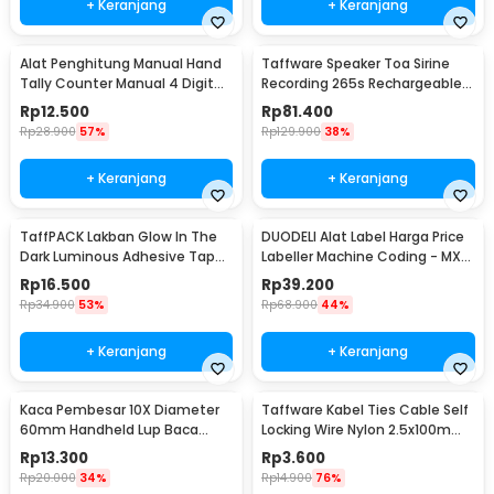
+ Keranjang
+ Keranjang
Alat Penghitung Manual Hand
Taffware Speaker Toa Sirine
Tally Counter Manual 4 Digit
Recording 265s Rechargeable
Stainless - TD99
1200mAh 5W - 518
Rp
12.500
Rp
81.400
Rp
28.900
57%
Rp
129.900
38%
+ Keranjang
+ Keranjang
TaffPACK Lakban Glow In The
DUODELI Alat Label Harga Price
Dark Luminous Adhesive Tape
Labeller Machine Coding - MX-
10M 1.5cm - A0015
5500
Rp
16.500
Rp
39.200
Rp
34.900
53%
Rp
68.900
44%
+ Keranjang
+ Keranjang
Kaca Pembesar 10X Diameter
Taffware Kabel Ties Cable Self
60mm Handheld Lup Baca
Locking Wire Nylon 2.5x100mm
Desain Naga Elegan
100 PCS - V94
Rp
13.300
Rp
3.600
Rp
20.000
34%
Rp
14.900
76%