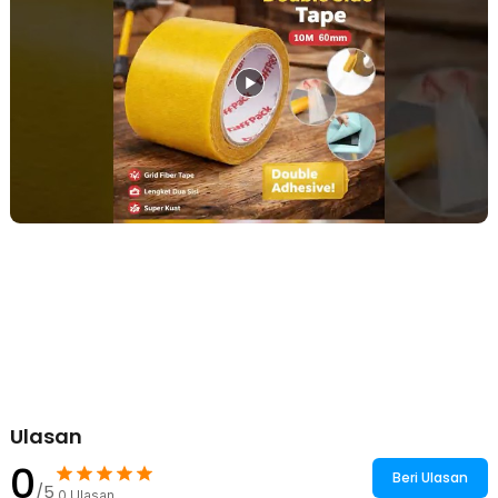
menggunakannya untuk berbagai macam kebutuhan mulai dari
perabotan rumah seperti merekatkan karpet, vas, photo,
mereparasi tirai dan lainnya.
Panjang 10 M dengan Varian Lebar
Dengan panjang 10 M, lakban ini menyediakan cukup bahan untuk
berbagai keperluan perekat Anda. Apakah Anda membutuhkan
perekat untuk proyek besar atau hanya perbaikan kecil, panjang ini
memastikan Anda memiliki cukup lakban untuk menyelesaikan
pekerjaan tanpa perlu khawatir kehabisan. Anda pun dapat memilih
varian lebar dari lakban antara 60 dan 15 mm.
Kelengkapan Produk
Rincian yang Anda dapatkan untuk pembelian produk ini:
1 x TaffPACK Lakban Dua Sisi Super Strong Grid Fiber Double
Sided Tape 10M - DA30
Ulasan
0
Beri Ulasan
/5
0
Ulasan