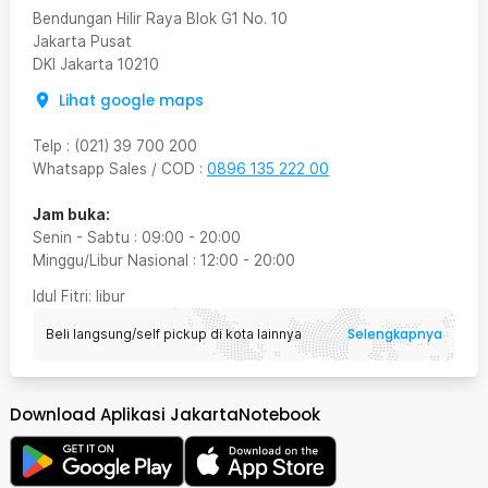
Bendungan Hilir Raya Blok G1 No. 10
Jakarta Pusat
DKI Jakarta
10210
Lihat google maps
Telp
:
(021) 39 700 200
Whatsapp Sales / COD
:
0896 135 222 00
Jam buka:
Senin - Sabtu
:
09:00
-
20:00
Minggu/Libur Nasional
:
12:00
-
20:00
Idul Fitri
: libur
Selengkapnya
Beli langsung/self pickup di kota lainnya
Download Aplikasi JakartaNotebook