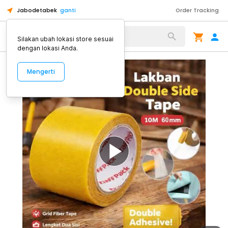
Jabodetabek
ganti
Order Tracking
Alat Kopi
Silakan ubah lokasi store sesuai
dengan lokasi Anda.
Mengerti