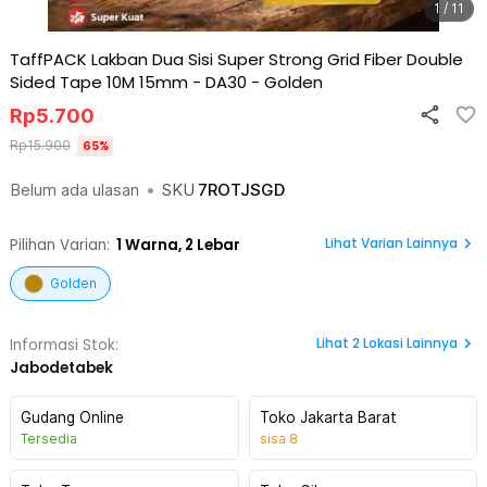
1 / 11
TaffPACK Lakban Dua Sisi Super Strong Grid Fiber Double
Sided Tape 10M 15mm - DA30
-
Golden
Rp
5.700
Rp
15.900
65
%
Belum ada ulasan
•
SKU
7ROTJSGD
Lihat Varian Lainnya
Pilihan Varian:
1
Warna,
2 Lebar
Golden
Lihat
2
Lokasi Lainnya
Informasi Stok:
Jabodetabek
Gudang Online
Toko Jakarta Barat
Tersedia
sisa
8