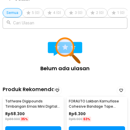
Semua
5
(
0
)
4
(
0
)
3
(
0
)
2
(
0
)
1
(
0
)
Cari Ulasan
Belum ada ulasan
Produk Rekomendasi
Taffware Digipounds
FORAUTO Lakban Kamuflase
Timbangan Emas Mini Digital
Cohesive Bandage Tape
Multifungsi 500g 0.1g - EK518
Hunting 4.5M 50mm - H10
Rp
58.300
Rp
6.300
Rp
88.900
35%
Rp
16.900
63%