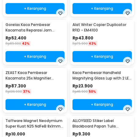
+ Keranjang
+ Keranjang
Gorelax Kaca Pembesar
Alat Writer Copier Duplicator
Kacamata Reparasi Jam
RFID - EM4100
Magnifier with 2 LED 20X -
Rp
52.400
Rp
43.800
9892A
Rp
89.900
42%
Rp
75.900
43%
+ Keranjang
+ Keranjang
ZEAST Kaca Pembesar
Kaca Pembesar Handheld
Kacamata 25x Magnifier
Magnifying Glass Lup with 2 LED
dengan 2 LED - 9892GJ
35mm 8X - MG6B-2
Rp
87.300
Rp
23.900
Rp
136.900
37%
Rp
46.900
50%
+ Keranjang
+ Keranjang
Taffware Magnet Neodymium
ALLOYSEED Stiker Label
Super Kuat N25 NdFeB 8x1mm
Blackboard Papan Tulis
50 PCS - M35
Removable 50 PCS - TH002
Rp
10.000
Rp
9.300