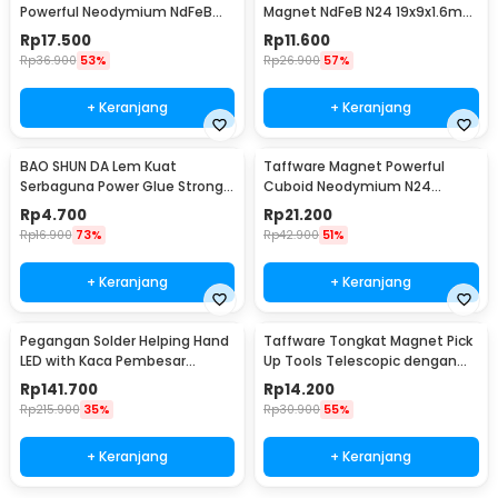
Powerful Neodymium NdFeB
Magnet NdFeB N24 19x9x1.6mm
N25 5x1.5mm 100 PCS
10 PCS - MAG1
Rp
17.500
Rp
11.600
Rp
36.900
53%
Rp
26.900
57%
+ Keranjang
+ Keranjang
BAO SHUN DA Lem Kuat
Taffware Magnet Powerful
Serbaguna Power Glue Strong
Cuboid Neodymium N24
Adhesive 15ml - B-7000
29x9mm 10 PCS - MG10
Rp
4.700
Rp
21.200
Rp
16.900
73%
Rp
42.900
51%
+ Keranjang
+ Keranjang
Pegangan Solder Helping Hand
Taffware Tongkat Magnet Pick
LED with Kaca Pembesar
Up Tools Telescopic dengan
Magnifier 3X/4.5X - TH-7023
Lampu LED - GJ0347
Rp
141.700
Rp
14.200
Rp
215.900
35%
Rp
30.900
55%
+ Keranjang
+ Keranjang