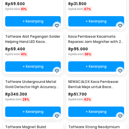
Units 0.01g 500g - UF200H
Units 0.01g 200g - MH-200
Rp
59.600
Rp
31.800
Rp
99.900
41%
Rp
58.900
47%
+ Keranjang
+ Keranjang
Taffware Alat Pegangan Solder
Kaca Pembesar Kacamata
Helping Hand LED Kaca
Reparasi Jam Magnifier with 2
Pembesar 3.5X - TE-801
LED 5 Lens 3.5X - 9892B2
Rp
59.400
Rp
95.000
Rp
99.900
41%
Rp
146.900
36%
+ Keranjang
+ Keranjang
Taffware Underground Metal
NEWACALOX Kaca Pembesar
Gold Detector High Accuracy
Bentuk Meja untuk Baca
Waterproof - MD-4030
Magnifier with 4 LED 3X - HL-A4
Rp
340.300
Rp
51.700
Rp
466.900
28%
Rp
88.900
42%
+ Keranjang
+ Keranjang
Taffware Magnet Bulat
Taffware Strong Neodymium