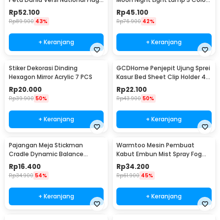
- ZJP-M018
8cm 1W 5V - LD002701
Rp
52.100
Rp
45.100
Rp
89.900
43%
Rp
76.900
42%
+ Keranjang
+ Keranjang
Stiker Dekorasi Dinding
GCDHome Penjepit Ujung Sprei
Hexagon Mirror Acrylic 7 PCS
Kasur Bed Sheet Clip Holder 4
PCS - FS-1809
Rp
20.000
Rp
22.100
Rp
39.900
50%
Rp
43.900
50%
+ Keranjang
+ Keranjang
Pajangan Meja Stickman
Warmtoo Mesin Pembuat
Cradle Dynamic Balance
Kabut Embun Mist Spray Fog
Instrument Ball Pendulum
Maker 12 LED 24V - WT01
Rp
16.400
Rp
34.200
Rp
34.900
54%
Rp
61.900
45%
+ Keranjang
+ Keranjang