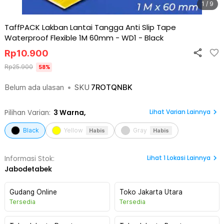
1 / 9
TaffPACK Lakban Lantai Tangga Anti Slip Tape
Waterproof Flexible 1M 60mm - WD1
-
Black
Rp
10.900
Rp
25.900
58
%
Belum ada ulasan
•
SKU
7ROTQNBK
Lihat Varian Lainnya
Pilihan Varian:
3
Warna,
Black
Yellow
Gray
Habis
Habis
Lihat
1
Lokasi Lainnya
Informasi Stok:
Jabodetabek
Gudang Online
Toko Jakarta Utara
Tersedia
Tersedia