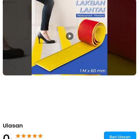
rumah.
Dibekali Perekat Kuat
Sebagai salah satu penunjang keamanan, tentu saja lakban lantai ini
dibekali model pemasangan yang mudah dan kuat. Hal ini tampak
dari penggunaan perekat berkualitas sehingga Anda bisa
menempelkannya langsung di permukaan yang diinginkan.
Daya Tahan yang Tinggi
Terbuat dari material PVC yang tentunya non toxic dan tidak berbau.
Permukaannya juga tidak mudah tergores untuk menjaga tampilan
dan kualitasnya. Lakban lantai ini bahkan dibekali fitur waterproof
sehingga bisa digunakan di dalam atau luar ruangan.
Lakban Dapat Dipotong
Hadir dengan ukuran yang cukup panjang dan lebar. Tentu Anda
bisa menggunakannya untuk area yang luas. Selain itu, lakban lantai
anti slip ini juga memiliki karakteristik yang fleksibel sehingga dapat
dipotong menyesuaikan luas area penggunaan.
Kelengkapan Produk
Rincian yang Anda dapatkan untuk pembelian produk ini:
Ulasan
1 x TaffPACK Lakban Lantai Tangga Anti Slip Tape Waterproof
Flexible - WD1
0
Beri Ulasan