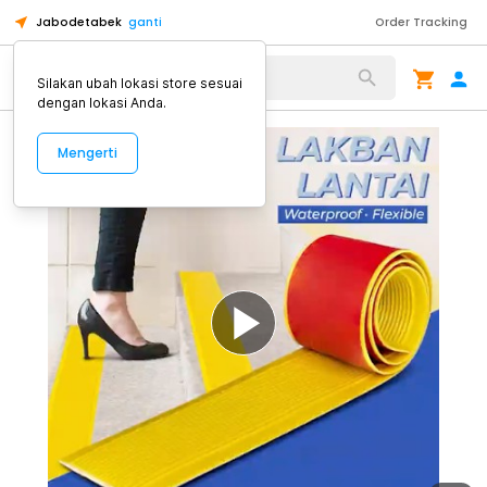
Jabodetabek
ganti
Order Tracking
Alat Kopi
Silakan ubah lokasi store sesuai
dengan lokasi Anda.
Mengerti