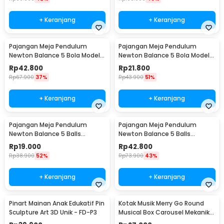
+ Keranjang
+ Keranjang
Pajangan Meja Pendulum
Pajangan Meja Pendulum
Newton Balance 5 Bola Model
Newton Balance 5 Bola Model
Arched M - ZY02
Arched S - ZY02
Rp
42.800
Rp
21.800
Rp
67.900
37%
Rp
43.900
51%
+ Keranjang
+ Keranjang
Pajangan Meja Pendulum
Pajangan Meja Pendulum
Newton Balance 5 Balls
Newton Balance 5 Balls
Stainless Steel Model T S -
Stainless Steel Model T L -
Rp
19.000
Rp
42.800
LX013
LX013
Rp
38.900
52%
Rp
73.900
43%
+ Keranjang
+ Keranjang
Pinart Mainan Anak Edukatif Pin
Kotak Musik Merry Go Round
Sculpture Art 3D Unik - FD-P3
Musical Box Carousel Mekanikal
- HD-Y02