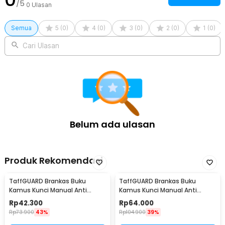
/5
0
Ulasan
Semua
5
(
0
)
4
(
0
)
3
(
0
)
2
(
0
)
1
(
0
)
Cari Ulasan
Belum ada ulasan
Produk Rekomendasi
TaffGUARD Brankas Buku
TaffGUARD Brankas Buku
Kamus Kunci Manual Anti
Kamus Kunci Manual Anti
Maling Hidden Safe Box Kecil -
Maling Hidden Safe Box Sedang
Rp
42.300
Rp
64.000
KB-10L
- KB-10L
Rp
73.900
43%
Rp
104.900
39%