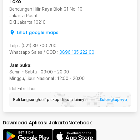
Toko
Bendungan Hilir Raya Blok G1 No. 10
Jakarta Pusat
DKI Jakarta
10210
Lihat google maps
Telp
:
(021) 39 700 200
Whatsapp Sales / COD
:
0896 135 222 00
Jam buka:
Senin - Sabtu
:
09:00
-
20:00
Minggu/Libur Nasional
:
12:00
-
20:00
Idul Fitri
: libur
Selengkapnya
Beli langsung/self pickup di kota lainnya
Download Aplikasi JakartaNotebook