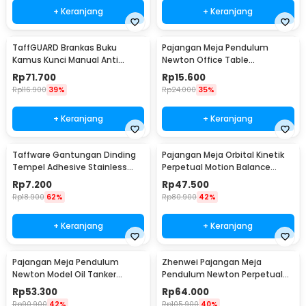
+ Keranjang
+ Keranjang
TaffGUARD Brankas Buku
Pajangan Meja Pendulum
Kamus Kunci Manual Anti
Newton Office Table
Maling Hidden Safe Box Besar -
Decoration 5 Ball S - H50S
Rp
71.700
Rp
15.600
KB-10L
Rp
116.900
39%
Rp
24.000
35%
+ Keranjang
+ Keranjang
Taffware Gantungan Dinding
Pajangan Meja Orbital Kinetik
Tempel Adhesive Stainless
Perpetual Motion Balance
Steel 6 PCS - ST40
Physics - NR31TX
Rp
7.200
Rp
47.500
Rp
18.900
62%
Rp
80.900
42%
+ Keranjang
+ Keranjang
Pajangan Meja Pendulum
Zhenwei Pajangan Meja
Newton Model Oil Tanker
Pendulum Newton Perpetual
Perpetual Debate - B101
Model Ferris Wheel - ZPW
Rp
53.300
Rp
64.000
Rp
90.900
42%
Rp
105.900
40%