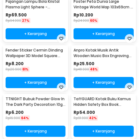
Pajangan Lampu Bola Kristal
Poster Peta Dunia Large
Plasma Light Sphere -
Vintage World Map 103x69cm -
ZC211700
N401
Rp
69.500
Rp
10.200
Rp
94.900
27%
Rp
24.900
60%
+ Keranjang
+ Keranjang
Fender Sticker Cermin Dinding
Anpro Kotak Musik Antik
Wallpaper 3D Model Square
Wooden Music Box Engraving
Mirror 9 PCS - Q353
Harry Potter - ADQ0194
Rp
8.200
Rp
25.500
Rp
20.900
61%
Rp
48.900
48%
+ Keranjang
+ Keranjang
TTNIGHT Bubuk Powder Glow In
TaffGUARD Kotak Buku Kamus
The Dark Party Decoration 10g
Hidden Safety Box Book
- T01
Password Lock Size S - KB-10P
Rp
6.200
Rp
54.000
Rp
16.900
64%
Rp
91.900
42%
+ Keranjang
+ Keranjang