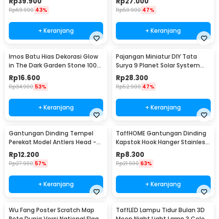
Rp
39.900
Rp
27.000
Rp
69.900
43%
Rp
50.900
47%
+ Keranjang
+ Keranjang
Imos Batu Hias Dekorasi Glow
Pajangan Miniatur DIY Tata
in The Dark Garden Stone 100
Surya 9 Planet Solar System
PCS - HC0043
Planetary - 2135
Rp
16.600
Rp
28.300
Rp
34.900
53%
Rp
52.900
47%
+ Keranjang
+ Keranjang
Gantungan Dinding Tempel
TaffHOME Gantungan Dinding
Perekat Model Antlers Head -
Kapstok Hook Hanger Stainless
MU03
Steel 201 - MT11
Rp
12.200
Rp
8.300
Rp
27.900
57%
Rp
21.900
63%
+ Keranjang
+ Keranjang
Wu Fang Poster Scratch Map
TaffLED Lampu Tidur Bulan 3D
Peta Dunia Versi National Flag
Moon Night Light Lamp 3 Color