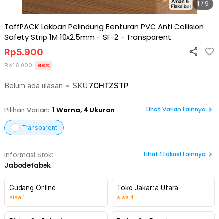
1 / 9
TaffPACK Lakban Pelindung Benturan PVC Anti Collision
Safety Strip 1M 10x2.5mm - SF-2
-
Transparent
Rp
5.900
Rp
16.900
66
%
Belum ada ulasan
•
SKU
7CHTZSTP
Lihat Varian Lainnya
Pilihan Varian:
1
Warna,
4 Ukuran
Transparent
Lihat
1
Lokasi Lainnya
Informasi Stok:
Jabodetabek
Gudang Online
Toko Jakarta Utara
sisa
1
sisa
4