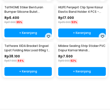
TaffHOME Stiker Benturan
HILIFE Penjepit Clip Sprei Kasur
Bumper Silicone Bulat
Elastic Band Holder 4 PCS -
Hemispherical 100 PCS - FZL10
200TC
Rp
6.400
Rp
17.000
Rp
17.900
65%
Rp
35.900
53%
+ Keranjang
+ Keranjang
Taffware XIDA Bracket Engsel
Mildew Sealing Strip Sticker PVC
Lipat Folding Max Load 65kg 14
Dapur Kamar Mandi
Inch 2 PCS - JM007
3.7cmx3.2M
Rp
38.100
Rp
7.600
Rp
67.900
44%
Rp
19.900
62%
+ Keranjang
+ Keranjang
Beli Sekarang