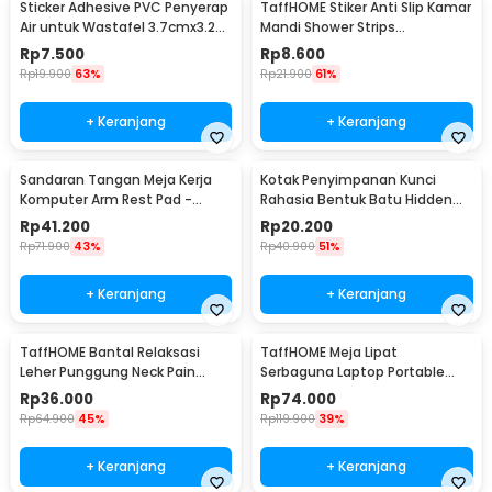
Sticker Adhesive PVC Penyerap
TaffHOME Stiker Anti Slip Kamar
Air untuk Wastafel 3.7cmx3.2M
Mandi Shower Strips
- CN1222
20x380mm 6 PCS - TT-19
Rp
7.500
Rp
8.600
Rp
19.900
63%
Rp
21.900
61%
+ Keranjang
+ Keranjang
Sandaran Tangan Meja Kerja
Kotak Penyimpanan Kunci
Komputer Arm Rest Pad -
Rahasia Bentuk Batu Hidden
91526
Key Box - B0521
Rp
41.200
Rp
20.200
Rp
71.900
43%
Rp
40.900
51%
+ Keranjang
+ Keranjang
TaffHOME Bantal Relaksasi
TaffHOME Meja Lipat
Leher Punggung Neck Pain
Serbaguna Laptop Portable
Relief - HBF001
Desk Minimalist Design - BO60
Rp
36.000
Rp
74.000
Rp
64.900
45%
Rp
119.900
39%
+ Keranjang
+ Keranjang