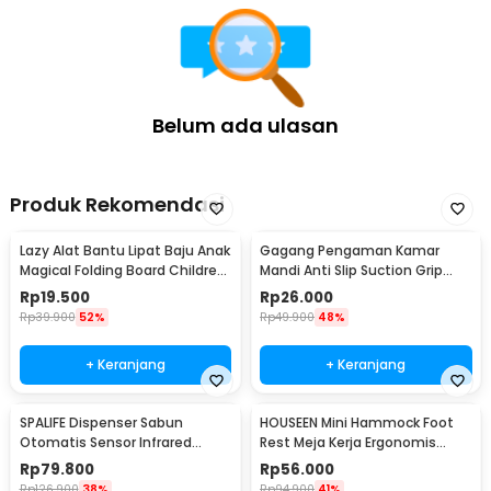
Rincian yang Anda dapatkan untuk pembelian produk ini:
1 x TaffPACK Lakban Pelindung Benturan PVC Anti Collision
Safety Strip 1M - SF-2
Belum ada ulasan
Produk Rekomendasi
Lazy Alat Bantu Lipat Baju Anak
Gagang Pengaman Kamar
Magical Folding Board Children
Mandi Anti Slip Suction Grip
Cloth - 002
Handle Safety - SG-188
Rp
19.500
Rp
26.000
Rp
39.900
52%
Rp
49.900
48%
+ Keranjang
+ Keranjang
SPALIFE Dispenser Sabun
HOUSEEN Mini Hammock Foot
Otomatis Sensor Infrared
Rest Meja Kerja Ergonomis
Stainless Steel 250ml - AD-03
Sandaran Kaki
Rp
79.800
Rp
56.000
Rp
126.900
38%
Rp
94.900
41%