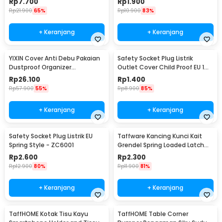
Rp
7.700
Rp
1.900
Rp
21.900
65%
Rp
10.900
83%
+ Keranjang
+ Keranjang
YIXIN Cover Anti Debu Pakaian
Safety Socket Plug Listrik
Dustproof Organizer
Outlet Cover Child Proof EU 1
60x30x110cm - PEVA
PCS
Rp
26.100
Rp
1.400
Rp
57.900
55%
Rp
8.900
85%
+ Keranjang
+ Keranjang
Safety Socket Plug Listrik EU
Taffware Kancing Kunci Kait
Spring Style - ZC6001
Grendel Spring Loaded Latch
Catch Hasp - KAK-J107
Rp
2.600
Rp
2.300
Rp
12.900
80%
Rp
11.900
81%
+ Keranjang
+ Keranjang
TaffHOME Kotak Tisu Kayu
TaffHOME Table Corner