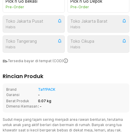
Pick n Go Bekasi
Pick n Go Depok
Pre-Order
Pre-Order
Toko Jakarta Pusat
Toko Jakarta Barat
Habis
Habis
Toko Tangerang
Toko Cikupa
Habis
Habis
Tersedia bayar di tempat (COD)
Rincian Produk
Brand
TaffPACK
Garansi
-
Berat Produk
0.07 kg
Dimensi Kemasan
: -
Sudut meja yang tajam sering menjadi area rawan benturan, terutama
untuk anak yang aktif berlari dan bermain di rumah. Banyak orang tua
khawatir saat si kecil bergerak bebas di dekat meja, lemari, atau rak.