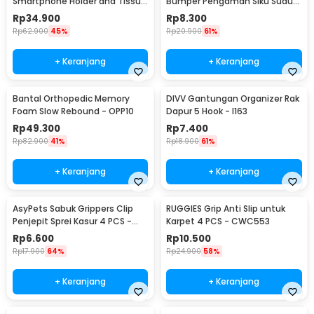
Smartphone Holder and Tissue
Bumper Pengaman Siku Sudut
Box - ZJ05
Meja Silicone 10 PCS - FY21
Rp
34.900
Rp
8.300
Rp
62.900
45%
Rp
20.900
61%
+ Keranjang
+ Keranjang
Bantal Orthopedic Memory
DIVV Gantungan Organizer Rak
Foam Slow Rebound - OPP10
Dapur 5 Hook - I163
Rp
49.300
Rp
7.400
Rp
82.900
41%
Rp
18.900
61%
+ Keranjang
+ Keranjang
AsyPets Sabuk Grippers Clip
RUGGIES Grip Anti Slip untuk
Penjepit Sprei Kasur 4 PCS -
Karpet 4 PCS - CWC553
PJP4
Rp
6.600
Rp
10.500
Rp
17.900
64%
Rp
24.900
58%
+ Keranjang
+ Keranjang