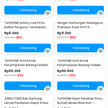
+ Keranjang
+ Keranjang
TaffHOME Safety Lock Pintu
Hanger Gantungan Serbaguna
Kulkas Pengunci Tambahan
Stainless Steel 10 PCS -
Tempel - S1843
M127105
Rp
6.000
Rp
9.300
Rp
16.900
65%
Rp
22.900
60%
+ Keranjang
+ Keranjang
TaffHOME Sofa Kotak
TaffHOME Sofa Kotak
Penyimpanan Barang Foldable
Penyimpanan Barang Foldable
Storage Box 30x30x30cm - L170
Storage Box 48x30x30cm - L170
Rp
55.200
Rp
90.600
Rp
93.900
42%
Rp
141.900
37%
+ Keranjang
+ Keranjang
ZANLUTONG Rak Gantung
TaffHOME Karet Penahan Pintu
Lemari Peralatan Dapur 6 Hook
Rumah Model Bola Golf -
Besi - 2137
HDS209