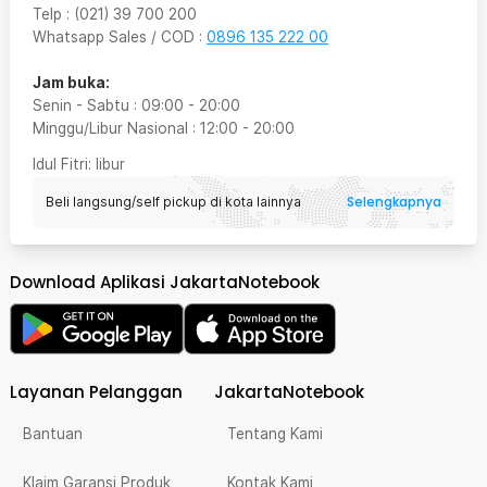
Telp
:
(021) 39 700 200
Whatsapp Sales / COD
:
0896 135 222 00
Jam buka:
Senin - Sabtu
:
09:00
-
20:00
Minggu/Libur Nasional
:
12:00
-
20:00
Idul Fitri
: libur
Selengkapnya
Beli langsung/self pickup di kota lainnya
Download Aplikasi JakartaNotebook
Layanan Pelanggan
JakartaNotebook
Bantuan
Tentang Kami
Klaim Garansi Produk
Kontak Kami