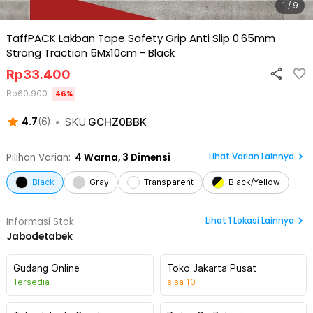
1 / 9
TaffPACK Lakban Tape Safety Grip Anti Slip 0.65mm
Strong Traction 5Mx10cm
-
Black
Rp
33.400
Rp
60.900
46
%
•
SKU
GCHZ0BBK
4.7
(
6
)
Lihat Varian Lainnya
Pilihan Varian:
4
Warna,
3 Dimensi
Black
Gray
Transparent
Black/Yellow
Lihat
1
Lokasi Lainnya
Informasi Stok:
Jabodetabek
Gudang Online
Toko Jakarta Pusat
Tersedia
sisa
10