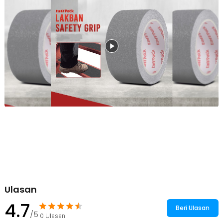
Daya Rekat Kuat dan Tahan Lama
Lakban ini memiliki perekat berkualitas tinggi yang memastikan
pemasangan kuat dan tahan lama di berbagai permukaan, seperti
kayu, beton, keramik, atau logam. Lakban ini tidak mudah lepas atau
terkelupas, sehingga memberikan perlindungan jangka panjang.
Anda dapat mengandalkan TaffPACK untuk perlindungan maksimal
selama bertahun-tahun tanpa perlu sering menggantinya.
Tersedia dalam Berbagai Warna untuk Penanda Keselamatan
Selain berfungsi sebagai anti slip, TaffPACK tersedia dalam variasi
warna yang dapat digunakan sebagai penanda keselamatan. Warna
terang, seperti kuning atau transparan, bisa dijadikan penanda jalur
aman, area berbahaya, atau pijakan visual di lokasi rawan
kecelakaan. Dengan berbagai pilihan warna, lakban ini tidak hanya
meningkatkan keamanan tetapi juga menjaga keteraturan serta
visibilitas keselamatan di area kerja.
Resistensi Tinggi terhadap Air dan Minyak
Lakban ini dirancang untuk bertahan di kondisi ekstrem dengan
resistensi tinggi terhadap air dan minyak. Saat terkena tumpahan
cairan seperti air, minyak, atau bahan kimia ringan, lakban tetap
Ulasan
mempertahankan daya rekatnya tanpa berkurang performa. Fitur ini
membuatnya ideal untuk area industri, garasi, dapur, atau tempat
4.7
dengan risiko tumpahan tinggi, menjaga keselamatan di berbagai
Beri Ulasan
/5
situasi.
0
Ulasan