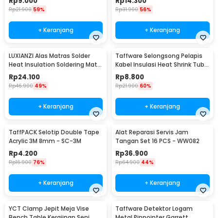
Rp
9.000
Rp
14.300
Rp
21.900
59%
Rp
31.900
56%
+ Keranjang
+ Keranjang
LUXIANZI Alas Matras Solder
Taffware Selongsong Pelapis
Heat Insulation Soldering Mat
Kabel Insulasi Heat Shrink Tube
340x230mm - S-120B
127 PCS - RSG-AHZ
Rp
24.100
Rp
8.800
Rp
46.900
49%
Rp
21.900
60%
+ Keranjang
+ Keranjang
TaffPACK Selotip Double Tape
Alat Reparasi Servis Jam
Acrylic 3M 8mm - SC-3M
Tangan Set 16 PCS - WW082
Rp
4.200
Rp
36.900
Rp
16.900
76%
Rp
64.900
44%
+ Keranjang
+ Keranjang
YCT Clamp Jepit Meja Vise
Taffware Detektor Logam
Bench Table Kerajinan Seni
Metal Pinpointer Garrett