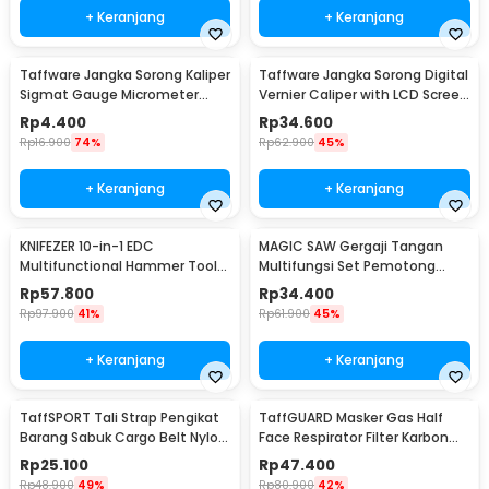
+ Keranjang
+ Keranjang
Taffware Jangka Sorong Kaliper
Taffware Jangka Sorong Digital
Sigmat Gauge Micrometer
Vernier Caliper with LCD Screen
150mm - QST-600
150mm - JIGO-150
Rp
4.400
Rp
34.600
Rp
16.900
74%
Rp
62.900
45%
+ Keranjang
+ Keranjang
KNIFEZER 10-in-1 EDC
MAGIC SAW Gergaji Tangan
Multifunctional Hammer Tool
Multifungsi Set Pemotong
for Camping Survival - WL-
Kayu Besi
Rp
57.800
Rp
34.400
9003
Rp
97.900
41%
Rp
61.900
45%
+ Keranjang
+ Keranjang
TaffSPORT Tali Strap Pengikat
TaffGUARD Masker Gas Half
Barang Sabuk Cargo Belt Nylon
Face Respirator Filter Karbon
5M - XR2
Aktif KN95 - 6200
Rp
25.100
Rp
47.400
Rp
48.900
49%
Rp
80.900
42%