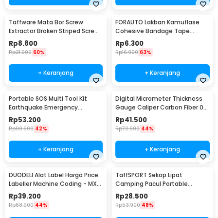
Rincian yang Anda dapatkan untuk pembelian produk ini:
1 x TaffPACK Lakban Tape Safety Grip Anti Slip 0.65mm Strong
Taffware Mata Bor Screw
FORAUTO Lakban Kamuflase
Traction
Extractor Broken Striped Screw
Cohesive Bandage Tape
Remover 4 PCS - S2
Hunting 4.5M 50mm - H10
Rp
8.800
Rp
6.300
Rp
21.900
60%
Rp
16.900
63%
+ Keranjang
+ Keranjang
Portable SOS Multi Tool Kit
Digital Micrometer Thickness
Earthquake Emergency
Gauge Caliper Carbon Fiber 0-
Outdoor Survival - JT21
12.7mm - TDT25
Rp
53.200
Rp
41.500
Rp
90.900
42%
Rp
72.900
44%
+ Keranjang
+ Keranjang
DUODELI Alat Label Harga Price
TaffSPORT Sekop Lipat
Labeller Machine Coding - MX-
Camping Pacul Portable
5500
Tactical Survival 40cm - 101
Rp
39.200
Rp
28.500
Rp
68.900
44%
Rp
53.900
48%