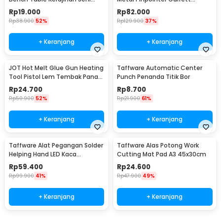
Perhiasan 25mm - QST
Waterproof - 1166000
Rp
19.000
Rp
82.000
Rp
38.900
52%
Rp
129.900
37%
+ Keranjang
+ Keranjang
JOT Hot Melt Glue Gun Heating
Taffware Automatic Center
Tool Pistol Lem Tembak Panas
Punch Penanda Titik Bor
20W - QT-302
Rp
24.700
Rp
8.700
Rp
50.900
52%
Rp
21.900
61%
+ Keranjang
+ Keranjang
Taffware Alat Pegangan Solder
Taffware Alas Potong Work
Helping Hand LED Kaca
Cutting Mat Pad A3 45x30cm
Pembesar 3.5X - TE-801
Rp
59.400
Rp
24.600
Rp
99.900
41%
Rp
47.900
49%
+ Keranjang
+ Keranjang