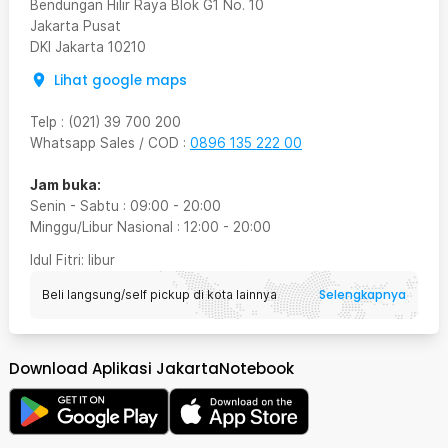
Bendungan Hilir Raya Blok G1 No. 10
Jakarta Pusat
DKI Jakarta
10210
Lihat google maps
Telp
:
(021) 39 700 200
Whatsapp Sales / COD
:
0896 135 222 00
Jam buka:
Senin - Sabtu
:
09:00
-
20:00
Minggu/Libur Nasional
:
12:00
-
20:00
Idul Fitri
: libur
Selengkapnya
Beli langsung/self pickup di kota lainnya
Download Aplikasi JakartaNotebook