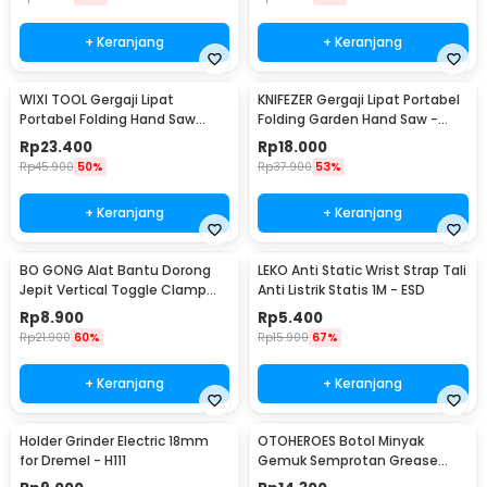
+ Keranjang
+ Keranjang
WIXI TOOL Gergaji Lipat
KNIFEZER Gergaji Lipat Portabel
Portabel Folding Hand Saw
Folding Garden Hand Saw -
39cm - JSZ-002
LA145
Rp
23.400
Rp
18.000
Rp
45.900
50%
Rp
37.900
53%
+ Keranjang
+ Keranjang
BO GONG Alat Bantu Dorong
LEKO Anti Static Wrist Strap Tali
Jepit Vertical Toggle Clamp
Anti Listrik Statis 1M - ESD
Hold Down Handle - GH-13009
Rp
8.900
Rp
5.400
Rp
21.900
60%
Rp
15.900
67%
+ Keranjang
+ Keranjang
Holder Grinder Electric 18mm
OTOHEROES Botol Minyak
for Dremel - H111
Gemuk Semprotan Grease
Gun 250ml - Q001