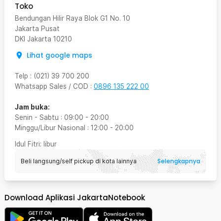
Toko
Bendungan Hilir Raya Blok G1 No. 10
Jakarta Pusat
DKI Jakarta
10210
Lihat google maps
Telp
:
(021) 39 700 200
Whatsapp Sales / COD
:
0896 135 222 00
Jam buka:
Senin - Sabtu
:
09:00
-
20:00
Minggu/Libur Nasional
:
12:00
-
20:00
Idul Fitri
: libur
Selengkapnya
Beli langsung/self pickup di kota lainnya
Download Aplikasi JakartaNotebook