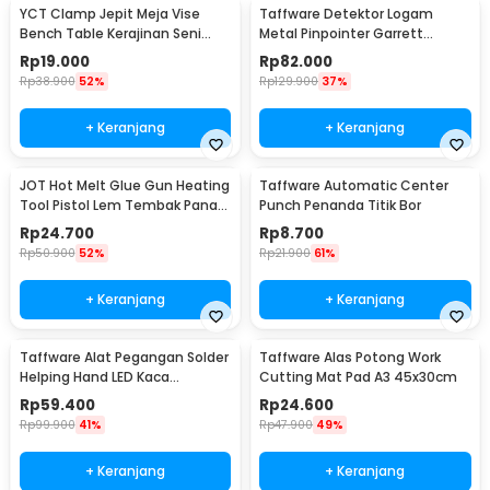
YCT Clamp Jepit Meja Vise
Taffware Detektor Logam
Bench Table Kerajinan Seni
Metal Pinpointer Garrett
Perhiasan 25mm - QST
Waterproof - 1166000
Rp
19.000
Rp
82.000
Rp
38.900
52%
Rp
129.900
37%
+ Keranjang
+ Keranjang
JOT Hot Melt Glue Gun Heating
Taffware Automatic Center
Tool Pistol Lem Tembak Panas
Punch Penanda Titik Bor
20W - QT-302
Rp
24.700
Rp
8.700
Rp
50.900
52%
Rp
21.900
61%
+ Keranjang
+ Keranjang
Taffware Alat Pegangan Solder
Taffware Alas Potong Work
Helping Hand LED Kaca
Cutting Mat Pad A3 45x30cm
Pembesar 3.5X - TE-801
Rp
59.400
Rp
24.600
Rp
99.900
41%
Rp
47.900
49%
+ Keranjang
+ Keranjang