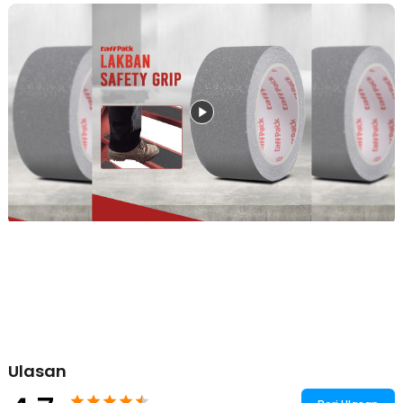
langkah, menjaga keamanan di area rawan licin.
Daya Rekat Kuat dan Tahan Lama
Lakban ini memiliki perekat berkualitas tinggi yang memastikan
pemasangan kuat dan tahan lama di berbagai permukaan, seperti
kayu, beton, keramik, atau logam. Lakban ini tidak mudah lepas atau
terkelupas, sehingga memberikan perlindungan jangka panjang.
Anda dapat mengandalkan TaffPACK untuk perlindungan maksimal
selama bertahun-tahun tanpa perlu sering menggantinya.
Tersedia dalam Berbagai Warna untuk Penanda Keselamatan
Selain berfungsi sebagai anti slip, TaffPACK tersedia dalam variasi
warna yang dapat digunakan sebagai penanda keselamatan. Warna
terang, seperti kuning atau transparan, bisa dijadikan penanda jalur
aman, area berbahaya, atau pijakan visual di lokasi rawan
kecelakaan. Dengan berbagai pilihan warna, lakban ini tidak hanya
meningkatkan keamanan tetapi juga menjaga keteraturan serta
visibilitas keselamatan di area kerja.
Resistensi Tinggi terhadap Air dan Minyak
Lakban ini dirancang untuk bertahan di kondisi ekstrem dengan
resistensi tinggi terhadap air dan minyak. Saat terkena tumpahan
cairan seperti air, minyak, atau bahan kimia ringan, lakban tetap
Ulasan
mempertahankan daya rekatnya tanpa berkurang performa. Fitur ini
membuatnya ideal untuk area industri, garasi, dapur, atau tempat
dengan risiko tumpahan tinggi, menjaga keselamatan di berbagai