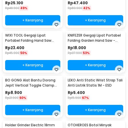
5M - XR2
Aktif KN95 - 6200
Rp
25.100
Rp
47.400
Rp
48.900
49%
Rp
80.900
42%
+ Keranjang
+ Keranjang
WIXI TOOL Gergaji Lipat
KNIFEZER Gergaji Lipat Portabel
Portabel Folding Hand Saw
Folding Garden Hand Saw -
39cm - JSZ-002
LA145
Rp
23.400
Rp
18.000
Rp
45.900
50%
Rp
37.900
53%
+ Keranjang
+ Keranjang
BO GONG Alat Bantu Dorong
LEKO Anti Static Wrist Strap Tali
Jepit Vertical Toggle Clamp
Anti Listrik Statis 1M - ESD
Hold Down Handle - GH-13009
Rp
8.900
Rp
5.400
Rp
21.900
60%
Rp
15.900
67%
+ Keranjang
+ Keranjang
Holder Grinder Electric 18mm
OTOHEROES Botol Minyak