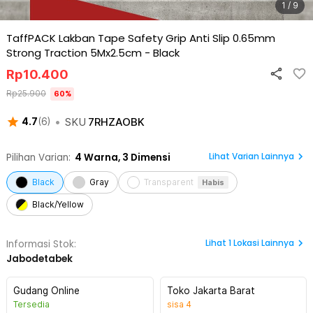
1 / 9
TaffPACK Lakban Tape Safety Grip Anti Slip 0.65mm
Strong Traction 5Mx2.5cm
-
Black
Rp
10.400
Rp
25.900
60
%
•
SKU
7RHZAOBK
4.7
(
6
)
Lihat Varian Lainnya
Pilihan Varian:
4
Warna,
3 Dimensi
Black
Gray
Transparent
Habis
Black/Yellow
Lihat
1
Lokasi Lainnya
Informasi Stok:
Jabodetabek
Gudang Online
Toko Jakarta Barat
Tersedia
sisa
4