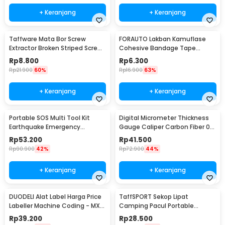
Kelengkapan Produk
+ Keranjang
+ Keranjang
Rincian yang Anda dapatkan untuk pembelian produk ini:
1 x TaffPACK Lakban Tape Safety Grip Anti Slip 0.65mm Strong
Taffware Mata Bor Screw
FORAUTO Lakban Kamuflase
Traction
Extractor Broken Striped Screw
Cohesive Bandage Tape
Remover 4 PCS - S2
Hunting 4.5M 50mm - H10
Rp
8.800
Rp
6.300
Rp
21.900
60%
Rp
16.900
63%
+ Keranjang
+ Keranjang
Portable SOS Multi Tool Kit
Digital Micrometer Thickness
Earthquake Emergency
Gauge Caliper Carbon Fiber 0-
Outdoor Survival - JT21
12.7mm - TDT25
Rp
53.200
Rp
41.500
Rp
90.900
42%
Rp
72.900
44%
+ Keranjang
+ Keranjang
DUODELI Alat Label Harga Price
TaffSPORT Sekop Lipat
Labeller Machine Coding - MX-
Camping Pacul Portable
5500
Tactical Survival 40cm - 101
Rp
39.200
Rp
28.500