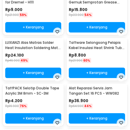
for Dremel - H111
Gemuk Semprotan Grease
Gun 250ml - Q001
Rp
9.000
Rp
15.800
Rp
21.900
59%
Rp
33.900
54%
+ Keranjang
+ Keranjang
LUXIANZI Alas Matras Solder
Taffware Selongsong Pelapis
Heat Insulation Soldering Mat
Kabel Insulasi Heat Shrink Tube
340x230mm - S-120B
127 PCS - RSG-AHZ
Rp
24.100
Rp
8.800
Rp
46.900
49%
Rp
21.900
60%
+ Keranjang
+ Keranjang
TaffPACK Selotip Double Tape
Alat Reparasi Servis Jam
Acrylic 3M 8mm - SC-3M
Tangan Set 16 PCS - WW082
Rp
4.200
Rp
36.900
Rp
16.900
76%
Rp
64.900
44%
+ Keranjang
+ Keranjang