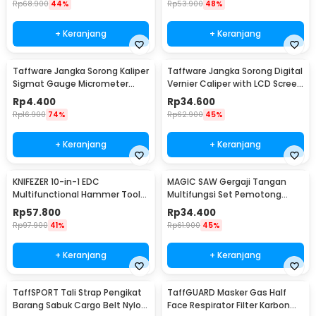
Rp
68.900
44%
Rp
53.900
48%
+ Keranjang
+ Keranjang
Taffware Jangka Sorong Kaliper
Taffware Jangka Sorong Digital
Sigmat Gauge Micrometer
Vernier Caliper with LCD Screen
150mm - QST-600
150mm - JIGO-150
Rp
4.400
Rp
34.600
Rp
16.900
74%
Rp
62.900
45%
+ Keranjang
+ Keranjang
KNIFEZER 10-in-1 EDC
MAGIC SAW Gergaji Tangan
Multifunctional Hammer Tool
Multifungsi Set Pemotong
for Camping Survival - WL-
Kayu Besi
Rp
57.800
Rp
34.400
9003
Rp
97.900
41%
Rp
61.900
45%
+ Keranjang
+ Keranjang
TaffSPORT Tali Strap Pengikat
TaffGUARD Masker Gas Half
Barang Sabuk Cargo Belt Nylon
Face Respirator Filter Karbon