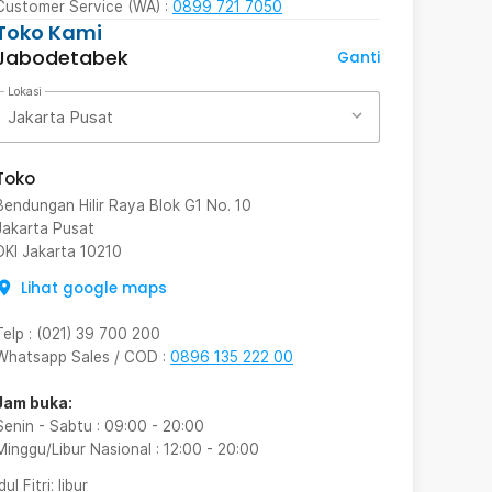
Customer Service (WA) :
0899 721 7050
Toko Kami
Jabodetabek
Ganti
Lokasi
Jakarta Pusat
Toko
Bendungan Hilir Raya Blok G1 No. 10
Jakarta Pusat
DKI Jakarta
10210
Lihat google maps
Telp
:
(021) 39 700 200
Whatsapp Sales / COD
:
0896 135 222 00
Jam buka:
Senin - Sabtu
:
09:00
-
20:00
Minggu/Libur Nasional
:
12:00
-
20:00
Idul Fitri
: libur