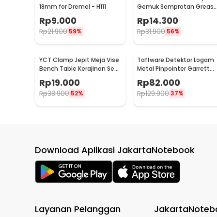
18mm for Dremel - H111
Gemuk Semprotan Greas
Gun 250ml - Q001
Rp
9.000
Rp
14.300
Rp
21.900
Rp
31.900
59%
56%
YCT Clamp Jepit Meja Vise
Taffware Detektor Logam
Bench Table Kerajinan Seni
Metal Pinpointer Garrett
Perhiasan 25mm - QST
Waterproof - 1166000
Rp
19.000
Rp
82.000
Rp
38.900
Rp
129.900
52%
37%
Download Aplikasi JakartaNotebook
Layanan Pelanggan
JakartaNoteb