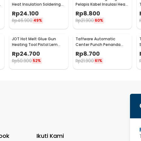
e
Heat Insulation Soldering
Pelapis Kabel Insulasi Heat
Mat 340x230mm - S-120B
Shrink Tube 127 PCS - RSG-
Rp
24.100
Rp
8.800
AHZ
Rp
46.900
Rp
21.900
49%
60%
JOT Hot Melt Glue Gun
Taffware Automatic
Heating Tool Pistol Lem
Center Punch Penanda
Tembak Panas 20W - QT-
Titik Bor
Rp
24.700
Rp
8.700
302
Rp
50.900
Rp
21.900
52%
61%
ook
Ikuti Kami