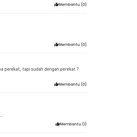
Membantu (
0
)
Membantu (
0
)
pa perekat, tapi sudah dengan perekat ?
Membantu (
0
)
..
Membantu (
1
)