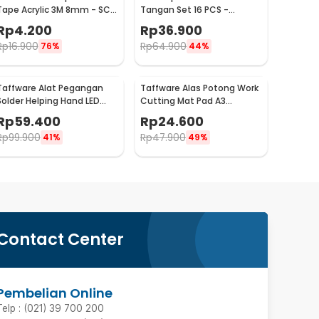
Tape Acrylic 3M 8mm - SC-
Tangan Set 16 PCS -
3M
WW082
Rp
4.200
Rp
36.900
Rp
16.900
Rp
64.900
76%
44%
Taffware Alat Pegangan
Taffware Alas Potong Work
Solder Helping Hand LED
Cutting Mat Pad A3
Kaca Pembesar 3.5X - TE-
45x30cm
Rp
59.400
Rp
24.600
801
Rp
99.900
Rp
47.900
41%
49%
Contact Center
Pembelian Online
Telp : (021) 39 700 200