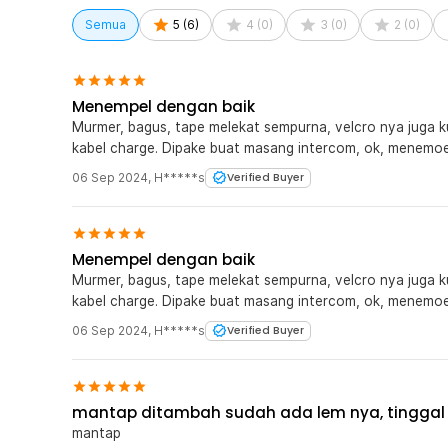
yang bisa digunakan untuk berbagai kebutuhan. Potong
Semua
5
(
6
)
4
(
0
)
3
(
0
)
2
(
0
)
lalu pasang di berbagai tempat untuk menjaga posisi ba
Pemasangan Mudah
Bagian belakang lakban velcro telah dilengkapi lapisa
Menempel dengan baik
TaffPACK sangat mudah dipasang. Cukup potong sesuai 
Murmer, bagus, tape melekat sempurna, velcro nya juga k
bagian belakang, dan lakban velcro sudah bisa digunaka
kabel charge. Dipake buat masang intercom, ok, menemoe
Kelengkapan Produk
06 Sep 2024
,
H*****s
Verified Buyer
Rincian yang Anda dapatkan untuk pembelian produk ini
1 x Pasang TaffPACK Lakban Velcro Hook and Loop 
Menempel dengan baik
Murmer, bagus, tape melekat sempurna, velcro nya juga k
kabel charge. Dipake buat masang intercom, ok, menemoe
06 Sep 2024
,
H*****s
Verified Buyer
mantap ditambah sudah ada lem nya, tinggal
mantap