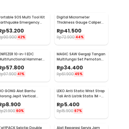
Portable SOS Multi Tool Kit
Digital Micrometer
Earthquake Emergency
Thickness Gauge Caliper
Outdoor Survival - JT21
Carbon Fiber 0-12.7mm -
Rp
53.200
Rp
41.500
TDT25
Rp
90.900
Rp
72.900
42%
44%
KNIFEZER 10-in-1 EDC
MAGIC SAW Gergaji Tangan
Multifunctional Hammer
Multifungsi Set Pemotong
Tool for Camping Survival -
Kayu Besi
Rp
57.800
Rp
34.400
WL-9003
Rp
97.900
Rp
61.900
41%
45%
BO GONG Alat Bantu
LEKO Anti Static Wrist Strap
Dorong Jepit Vertical
Tali Anti Listrik Statis 1M -
Toggle Clamp Hold Down
ESD
Rp
8.900
Rp
5.400
Handle - GH-13009
Rp
21.900
Rp
15.900
60%
67%
TaffPACK Selotip Double
Alat Reparasi Servis Jam