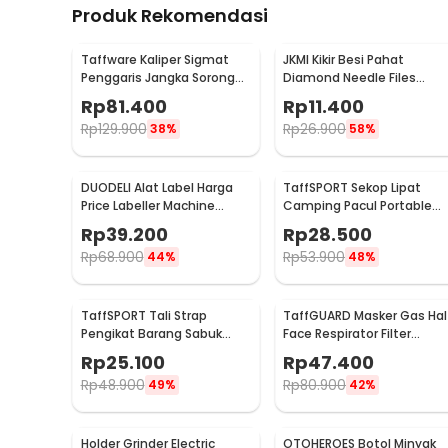
Produk Rekomendasi
Taffware Kaliper Sigmat
JKMI Kikir Besi Pahat
Penggaris Jangka Sorong
Diamond Needle Files
Digital LCD 150mm - SH20
Carving 5 in 1 - JM-FL1-1
Rp
81.400
Rp
11.400
Rp
129.900
Rp
26.900
38%
58%
DUODELI Alat Label Harga
TaffSPORT Sekop Lipat
Price Labeller Machine
Camping Pacul Portable
Coding - MX-5500
Tactical Survival 40cm - 10
Rp
39.200
Rp
28.500
Rp
68.900
Rp
53.900
44%
48%
TaffSPORT Tali Strap
TaffGUARD Masker Gas Hal
Pengikat Barang Sabuk
Face Respirator Filter
Cargo Belt Nylon 5M - XR2
Karbon Aktif KN95 - 6200
Rp
25.100
Rp
47.400
Rp
48.900
Rp
80.900
49%
42%
Holder Grinder Electric
OTOHEROES Botol Minyak