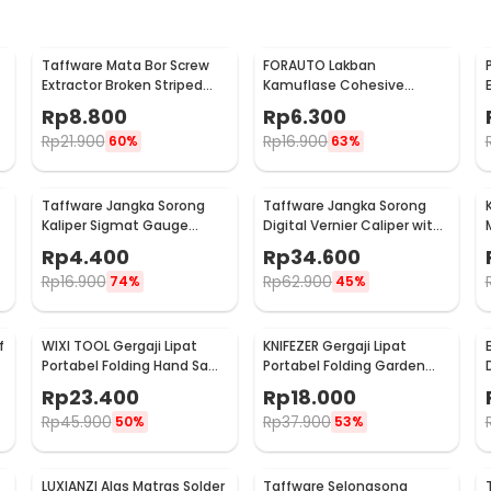
Taffware Mata Bor Screw
FORAUTO Lakban
Extractor Broken Striped
Kamuflase Cohesive
Screw Remover 4 PCS - S2
Bandage Tape Hunting
Rp
8.800
Rp
6.300
4.5M 50mm - H10
Rp
21.900
Rp
16.900
60%
63%
Taffware Jangka Sorong
Taffware Jangka Sorong
Kaliper Sigmat Gauge
Digital Vernier Caliper with
1
Micrometer 150mm - QST-
LCD Screen 150mm - JIGO-
Rp
4.400
Rp
34.600
600
150
Rp
16.900
Rp
62.900
74%
45%
f
WIXI TOOL Gergaji Lipat
KNIFEZER Gergaji Lipat
Portabel Folding Hand Saw
Portabel Folding Garden
39cm - JSZ-002
Hand Saw - LA145
Rp
23.400
Rp
18.000
Rp
45.900
Rp
37.900
50%
53%
LUXIANZI Alas Matras Solder
Taffware Selongsong