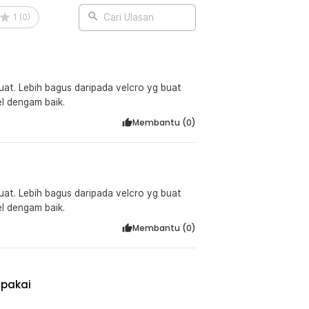
 lakban sesuai ukuran yang dibutuhkan
1
(
0
)
Cari Ulasan
rang.
n double tape yang membuat produk
kebutuhan, lepaskan lapisan film pada
uat. Lebih bagus daripada velcro yg buat
n.
l dengam baik.
Membantu (
0
)
:
Magic Nilon Sticker 1M - ZNK006
uat. Lebih bagus daripada velcro yg buat
l dengam baik.
Membantu (
0
)
 pakai