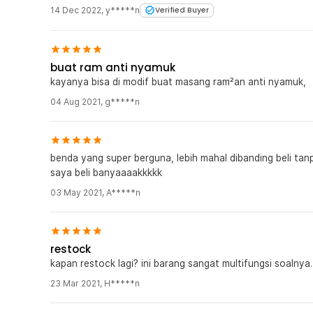
14 Dec 2022
,
y*****n
Verified Buyer
buat ram anti nyamuk
kayanya bisa di modif buat masang ram²an anti nyamuk,
04 Aug 2021
,
g*****n
benda yang super berguna, lebih mahal dibanding beli tan
saya beli banyaaaakkkkk
03 May 2021
,
A*****n
restock
kapan restock lagi? ini barang sangat multifungsi soalnya..
23 Mar 2021
,
H*****n