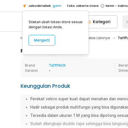
Jabodetabek
ganti
Toko Jakarta Utara
Toko Tangerang
Kategori
A
Silakan ubah lokasi store sesuai
Toko Cikupa
dengan lokasi Anda.
Pick n Go Jakarta Barat
Senin - J
Home Appliance
Perkakas
Perkakas Lainnya
TaffP
Mengerti
Pick n Go Bekasi
Senin - Jumat (08
Pick n Go Depok
Senin - Jumat (08
Rincian Produk
Toko Jakarta Pusat
Senin - Sabtu
Brand
TaffPACK
Berat
Toko Jakarta Barat
Senin - Sabtu
Garansi
-
Dime
Toko Jakarta Utara
Toko Tangerang
Keunggulan Produk
Toko Cikupa
Perekat velcro super kuat dapat menahan dan mence
Pick n Go Jakarta Barat
Senin - J
Hadir sebagai produk multifungsi yang bisa digunaka
Pick n Go Bekasi
Senin - Jumat (08
Tersedia dalam ukuran 1 M yang bisa dipotong sesua
Pick n Go Depok
Senin - Jumat (08
Sudah dilengkapi double tape sehingga bisa langsun