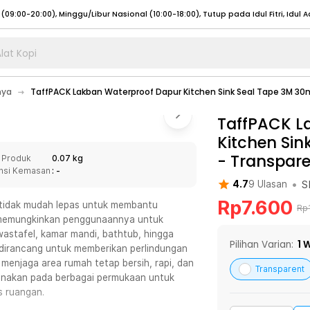
lat Kopi
umat (07:00 - 20:00), Sabtu - Minggu (08:00 - 20:00), Tutup pada Idul Fitri
Sele
nya
TaffPACK Lakban Waterproof Dapur Kitchen Sink Seal Tape 3M 3
:00 - 20:00), Sabtu - Minggu/ Libur Nasional (08:00 - 17:00)
Selengkapnya
:00 - 20:00), Sabtu - Minggu/ Libur Nasional (08:00 - 17:00)
TaffPACK L
Selengkapnya
Kitchen Si
 (09:00-20:00), Minggu/Libur Nasional (12:00-20:00), Tutup pada Idul Fitri
Sele
-
Transpare
 Produk
0.07 kg
 (09:00-20:00), Minggu/Libur Nasional (12:00-20:00), Tutup pada Idul Fitri
Sele
nsi Kemasan
: -
•
S
4.7
9
Ulasan
Rp
7.600
an tidak mudah lepas untuk membantu
Rp
f memungkinkan penggunaannya untuk
astafel, kamar mandi, bathtub, hingga
umat (07:00 - 20:00), Sabtu - Minggu (08:00 - 20:00), Tutup pada Idul Fitri
Sele
Pilihan Varian:
1
W
ng dirancang untuk memberikan perlindungan
 menjaga area rumah tetap bersih, rapi, dan
:00 - 20:00), Sabtu - Minggu/ Libur Nasional (08:00 - 17:00)
Selengkapnya
Transparent
igunakan pada berbagai permukaan untuk
:00 - 20:00), Sabtu - Minggu/ Libur Nasional (08:00 - 17:00)
Selengkapnya
s ruangan.