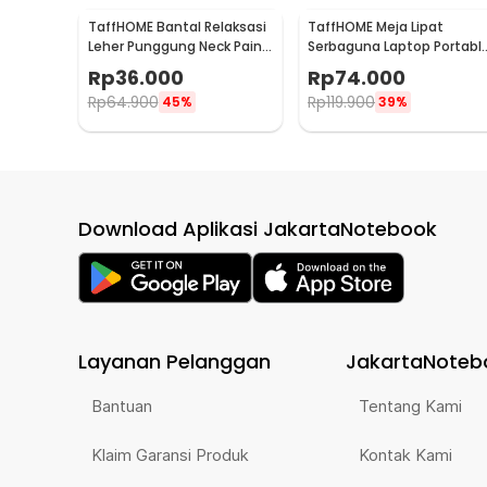
TaffHOME Bantal Relaksasi
TaffHOME Meja Lipat
Leher Punggung Neck Pain
Serbaguna Laptop Portabl
Relief - HBF001
Desk Minimalist Design -
Rp
36.000
Rp
74.000
BO60
Rp
64.900
Rp
119.900
45%
39%
Download Aplikasi JakartaNotebook
Layanan Pelanggan
JakartaNoteb
Bantuan
Tentang Kami
Klaim Garansi Produk
Kontak Kami