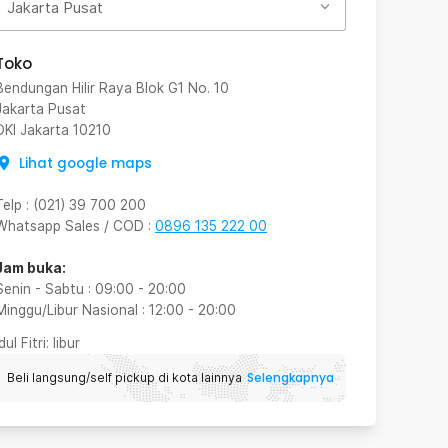
Jakarta Pusat
Toko
Bendungan Hilir Raya Blok G1 No. 10
Jakarta Pusat
DKI Jakarta
10210
Lihat google maps
Telp
:
(021) 39 700 200
Whatsapp Sales / COD
:
0896 135 222 00
Jam buka:
Senin - Sabtu
:
09:00
-
20:00
Minggu/Libur Nasional
:
12:00
-
20:00
Idul Fitri
: libur
Selengkapnya
Beli langsung/self pickup di kota lainnya