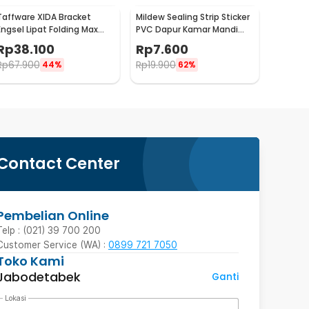
Taffware XIDA Bracket
Mildew Sealing Strip Sticker
Engsel Lipat Folding Max
PVC Dapur Kamar Mandi
Load 65kg 14 Inch 2 PCS -
3.7cmx3.2M
Rp
38.100
Rp
7.600
JM007
Rp
67.900
Rp
19.900
44%
62%
Contact Center
Pembelian Online
Telp : (021) 39 700 200
Customer Service (WA) :
0899 721 7050
Toko Kami
Jabodetabek
Ganti
Lokasi