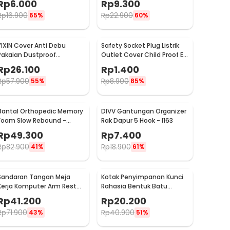
Rp
6.000
Rp
9.300
Rp
16.900
Rp
22.900
65%
60%
YIXIN Cover Anti Debu
Safety Socket Plug Listrik
Pakaian Dustproof
Outlet Cover Child Proof EU
Organizer 60x30x110cm -
1 PCS
Rp
26.100
Rp
1.400
PEVA
Rp
57.900
Rp
8.900
55%
85%
Bantal Orthopedic Memory
DIVV Gantungan Organizer
Foam Slow Rebound -
Rak Dapur 5 Hook - I163
OPP10
Rp
49.300
Rp
7.400
Rp
82.900
Rp
18.900
41%
61%
Sandaran Tangan Meja
Kotak Penyimpanan Kunci
Kerja Komputer Arm Rest
Rahasia Bentuk Batu
Pad - 91526
Hidden Key Box - B0521
Rp
41.200
Rp
20.200
Rp
71.900
Rp
40.900
43%
51%