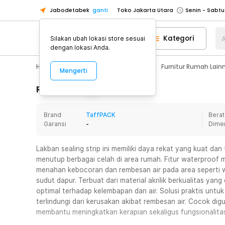
Jabodetabek
ganti
Toko Jakarta Utara
Toko Tangerang
Kategori
A
Silakan ubah lokasi store sesuai
Toko Cikupa
dengan lokasi Anda.
Pick n Go Jakarta Barat
Senin - J
Home Appliance
Furnitur Rumah
Furnitur Rumah Lain
Mengerti
Pick n Go Bekasi
Senin - Jumat (08
Pick n Go Depok
Senin - Jumat (08
Rincian Produk
Toko Jakarta Pusat
Senin - Sabtu
Brand
TaffPACK
Berat
Toko Jakarta Barat
Senin - Sabtu
Garansi
-
Dime
Toko Jakarta Utara
Toko Tangerang
Lakban sealing strip ini memiliki daya rekat yang kuat d
menutup berbagai celah di area rumah. Fitur waterproo
Toko Cikupa
menahan kebocoran dan rembesan air pada area seperti w
Pick n Go Jakarta Barat
Senin - J
sudut dapur. Terbuat dari material akrilik berkualitas ya
optimal terhadap kelembapan dan air. Solusi praktis untuk
Pick n Go Bekasi
Senin - Jumat (08
terlindungi dari kerusakan akibat rembesan air. Cocok d
Pick n Go Depok
Senin - Jumat (08
membantu meningkatkan kerapian sekaligus fungsionalita