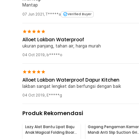
Mantap
07 Jun 2021
,
T*****a
Verified Buyer
Alloet Lakban Waterproof
ukuran panjang, tahan air, harga murah
04 Oct 2019
,
b*****o
Alloet Lakban Waterproof Dapur Kitchen
lakban sangat lengket dan berfungsi dengan baik
04 Oct 2019
,
E*****g
Produk Rekomendasi
Lazy Alat Bantu Lipat Baju
Gagang Pengaman Kamar
Anak Magical Folding Board
Mandi Anti Slip Suction Gri
Children Cloth - 002
Handle Safety - SG-188