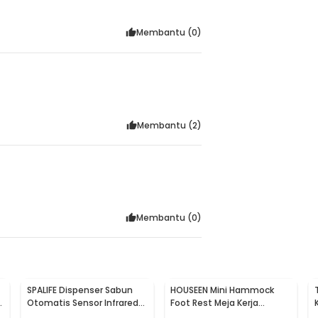
Membantu (
0
)
Membantu (
2
)
Membantu (
0
)
SPALIFE Dispenser Sabun
HOUSEEN Mini Hammock
p
Otomatis Sensor Infrared
Foot Rest Meja Kerja
Stainless Steel 250ml -
Ergonomis Sandaran Kaki