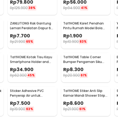
Rp
79.800
Rp
56.000
AD-03
Rp
126.900
Rp
94.900
38%
41%
ZANLUTONG Rak Gantung
TaffHOME Karet Penahan
Lemari Peralatan Dapur 6
Pintu Rumah Model Bola
Hook Besi - 2137
Golf - HDS209
Rp
7.700
Rp
1.900
Rp
21.900
Rp
10.900
65%
83%
TaffHOME Kotak Tisu Kayu
TaffHOME Table Corner
Smartphone Holder and
Bumper Pengaman Siku
Tissue Box - ZJ05
Sudut Meja Silicone 10 PCS
Rp
34.900
Rp
8.300
- FY21
Rp
62.900
Rp
20.900
45%
61%
k
Sticker Adhesive PVC
TaffHOME Stiker Anti Slip
Penyerap Air untuk
Kamar Mandi Shower Strips
Wastafel 3.7cmx3.2M -
20x380mm 6 PCS - TT-19
Rp
7.500
Rp
8.600
CN1222
Rp
19.900
Rp
21.900
63%
61%