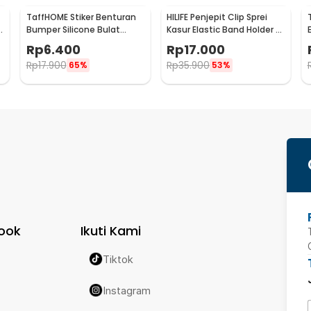
TaffHOME Stiker Benturan
HILIFE Penjepit Clip Sprei
e
Bumper Silicone Bulat
Kasur Elastic Band Holder 4
Hemispherical 100 PCS -
PCS - 200TC
Rp
6.400
Rp
17.000
FZL10
Rp
17.900
Rp
35.900
65%
53%
ook
Ikuti Kami
Tiktok
Instagram