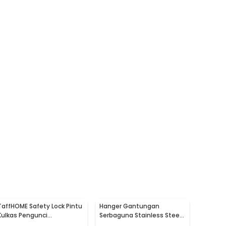
TaffHOME Safety Lock Pintu
Hanger Gantungan
Kulkas Pengunci
Serbaguna Stainless Steel
Tambahan Tempel - S1843
10 PCS - M127105