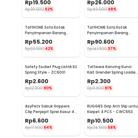
Rp
19.500
Rp
26.000
Rp
39.900
Rp
49.900
52%
48%
TaffHOME Sofa Kotak
TaffHOME Sofa Kotak
Penyimpanan Barang
Penyimpanan Barang
Foldable Storage Box
Foldable Storage Box
Rp
55.200
Rp
90.600
30x30x30cm - L170
48x30x30cm - L170
Rp
93.900
Rp
141.900
42%
37%
Safety Socket Plug Listrik EU
Taffware Kancing Kunci
Spring Style - ZC6001
Kait Grendel Spring Loaded
Latch Catch Hasp - KAK-
Rp
2.600
Rp
2.300
J107
Rp
12.900
Rp
11.900
80%
81%
AsyPets Sabuk Grippers
RUGGIES Grip Anti Slip untu
Clip Penjepit Sprei Kasur 4
Karpet 4 PCS - CWC553
PCS - PJP4
Rp
6.600
Rp
10.500
Rp
17.900
Rp
24.900
64%
58%