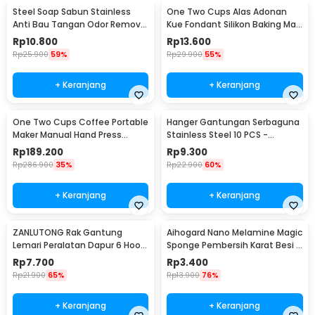
Steel Soap Sabun Stainless
One Two Cups Alas Adonan
Anti Bau Tangan Odor Remove
Kue Fondant Silikon Baking Mat
- HW071
Anti Slip - JJ3873
Rp
10.800
Rp
13.600
Rp
25.900
59%
Rp
29.900
55%
+ Keranjang
+ Keranjang
One Two Cups Coffee Portable
Hanger Gantungan Serbaguna
Maker Manual Hand Press
Stainless Steel 10 PCS -
Espresso 300ml - T35066
M127105
Rp
189.200
Rp
9.300
Rp
286.900
35%
Rp
22.900
60%
+ Keranjang
+ Keranjang
ZANLUTONG Rak Gantung
Aihogard Nano Melamine Magic
Lemari Peralatan Dapur 6 Hook
Sponge Pembersih Karat Besi -
Besi - 2137
CW62
Rp
7.700
Rp
3.400
Rp
21.900
65%
Rp
13.900
76%
+ Keranjang
+ Keranjang