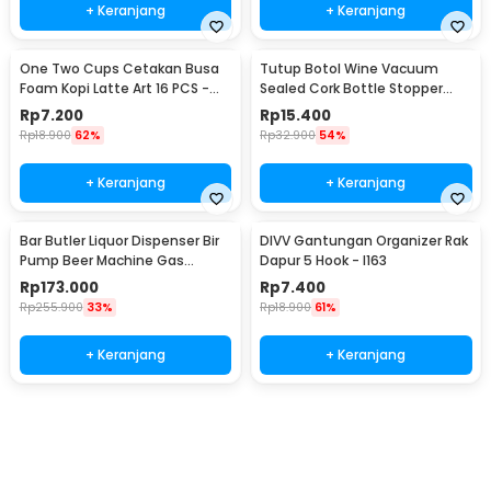
+ Keranjang
+ Keranjang
One Two Cups Cetakan Busa
Tutup Botol Wine Vacuum
Foam Kopi Latte Art 16 PCS -
Sealed Cork Bottle Stopper
JJYE01
Stainless Steel - G94529
Rp
7.200
Rp
15.400
Rp
18.900
62%
Rp
32.900
54%
+ Keranjang
+ Keranjang
Bar Butler Liquor Dispenser Bir
DIVV Gantungan Organizer Rak
Pump Beer Machine Gas
Dapur 5 Hook - I163
Station 900ml - P-36
Rp
173.000
Rp
7.400
Rp
255.900
33%
Rp
18.900
61%
+ Keranjang
+ Keranjang
Beli Sekarang