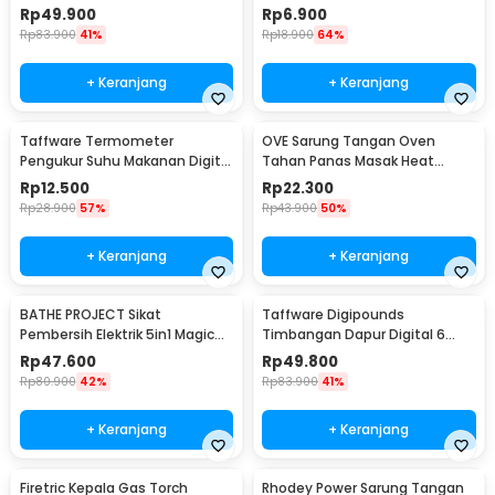
Cooker 350W - YS-203
Silicon - MR03
Rp
49.900
Rp
6.900
Rp
83.900
41%
Rp
18.900
64%
+ Keranjang
+ Keranjang
Taffware Termometer
OVE Sarung Tangan Oven
Pengukur Suhu Makanan Digital
Tahan Panas Masak Heat
Daging Kopi Susu - TP101
Resistant Gloves - 540F
Rp
12.500
Rp
22.300
Rp
28.900
57%
Rp
43.900
50%
+ Keranjang
+ Keranjang
BATHE PROJECT Sikat
Taffware Digipounds
Pembersih Elektrik 5in1 Magic
Timbangan Dapur Digital 6
Brush Rechargeable - WQ8110
Satuan 1kg 0.1g - i2000
Rp
47.600
Rp
49.800
Rp
80.900
42%
Rp
83.900
41%
+ Keranjang
+ Keranjang
Firetric Kepala Gas Torch
Rhodey Power Sarung Tangan