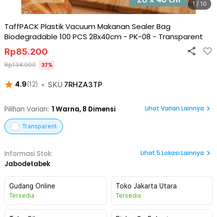
1 / 10
TaffPACK Plastik Vacuum Makanan Sealer Bag
Biodegradable 100 PCS 28x40cm - PK-08
-
Transparent
Rp
85.200
Rp
134.900
37
%
•
SKU
7RHZA3TP
4.9
(
12
)
Lihat Varian Lainnya
Pilihan Varian:
1
Warna,
8 Dimensi
Transparent
Lihat
5
Lokasi Lainnya
Informasi Stok:
Jabodetabek
Gudang Online
Toko Jakarta Utara
Tersedia
Tersedia