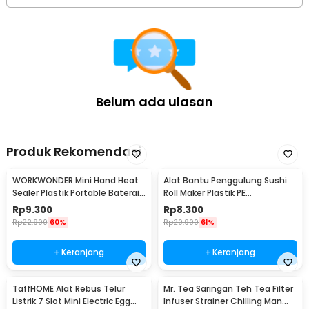
Belum ada ulasan
Produk Rekomendasi
WORKWONDER Mini Hand Heat
Alat Bantu Penggulung Sushi
Sealer Plastik Portable Baterai
Roll Maker Plastik PE
AA - LX2000A
22x20.5x0.1cm - E1119
Rp
9.300
Rp
8.300
Rp
22.900
60%
Rp
20.900
61%
+ Keranjang
+ Keranjang
TaffHOME Alat Rebus Telur
Mr. Tea Saringan Teh Tea Filter
Listrik 7 Slot Mini Electric Egg
Infuser Strainer Chilling Man