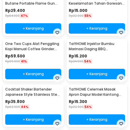
Butane Portable Flame Gun
Keselamatan Tahan Goresan
Adjustable - 807
Pisau - EN388
Rp
29.400
Rp
15.000
Rp
54.900
47%
Rp
32.900
55%
+ Keranjang
+ Keranjang
One Two Cups Alat Penggiling
TaffHOME Injektor Bumbu
Kopi Manual Coffee Grinder
Marinasi Daging BBQ
Portable - WFCG9800
Seasoning Injector - HC117
Rp
59.600
Rp
16.200
Rp
99.900
41%
Rp
34.900
54%
+ Keranjang
+ Keranjang
Cocktail Shaker Bartender
TaffHOME Celemek Masak
Japanese Style Stainless Steel
Apron Dapur Model Kantong
200ml
Pola Spatula - JJ41
Rp
35.800
Rp
15.300
Rp
63.900
44%
Rp
32.900
54%
+ Keranjang
+ Keranjang