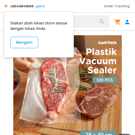
Jabodetabek
ganti
Order Tracking
Alat Kopi
Silakan ubah lokasi store sesuai
dengan lokasi Anda.
Mengerti