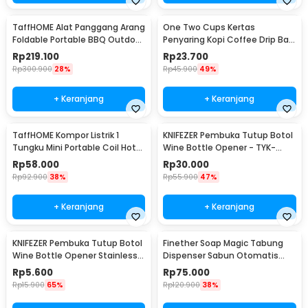
TaffHOME Alat Panggang Arang
One Two Cups Kertas
Foldable Portable BBQ Outdoor
Penyaring Kopi Coffee Drip Bag
Grill Stove - HWSK77
Paper Filter 50PCS - T111
Rp
219.100
Rp
23.700
Rp
300.900
28%
Rp
45.900
49%
+ Keranjang
+ Keranjang
TaffHOME Kompor Listrik 1
KNIFEZER Pembuka Tutup Botol
Tungku Mini Portable Coil Hot
Wine Bottle Opener - TYK-
Plate 500W - C1-1000-03
074B
Rp
58.000
Rp
30.000
Rp
92.900
38%
Rp
55.900
47%
+ Keranjang
+ Keranjang
KNIFEZER Pembuka Tutup Botol
Finether Soap Magic Tabung
Wine Bottle Opener Stainless
Dispenser Sabun Otomatis
Steel - WS01
400ml - AD-03
Rp
5.600
Rp
75.000
Rp
15.900
65%
Rp
120.900
38%