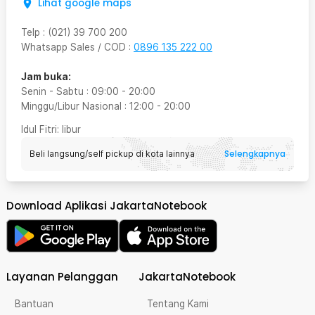
Lihat google maps
Telp
:
(021) 39 700 200
Whatsapp Sales / COD
:
0896 135 222 00
Jam buka:
Senin - Sabtu
:
09:00
-
20:00
Minggu/Libur Nasional
:
12:00
-
20:00
Idul Fitri
: libur
Selengkapnya
Beli langsung/self pickup di kota lainnya
Download Aplikasi JakartaNotebook
Layanan Pelanggan
JakartaNotebook
Bantuan
Tentang Kami