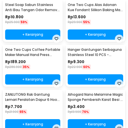
Steel Soap Sabun Stainless
One Two Cups Alas Adonan
Anti Bau Tangan Odor Remove
Kue Fondant Silikon Baking Mat
- HW071
Anti Slip - JJ3873
Rp
10.800
Rp
13.600
Rp
25.900
59%
Rp
29.900
55%
+ Keranjang
+ Keranjang
One Two Cups Coffee Portable
Hanger Gantungan Serbaguna
Maker Manual Hand Press
Stainless Steel 10 PCS -
Espresso 300ml - T35066
M127105
Rp
189.200
Rp
9.300
Rp
286.900
35%
Rp
22.900
60%
+ Keranjang
+ Keranjang
ZANLUTONG Rak Gantung
Aihogard Nano Melamine Magic
Lemari Peralatan Dapur 6 Hook
Sponge Pembersih Karat Besi -
Besi - 2137
CW62
Rp
7.700
Rp
3.400
Rp
21.900
65%
Rp
13.900
76%
+ Keranjang
+ Keranjang