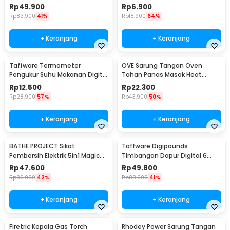
Cooker 350W - YS-203
Silicon - MR03
Rp
49.900
Rp
6.900
Rp
83.900
41%
Rp
18.900
64%
+ Keranjang
+ Keranjang
Taffware Termometer
OVE Sarung Tangan Oven
Pengukur Suhu Makanan Digital
Tahan Panas Masak Heat
Daging Kopi Susu - TP101
Resistant Gloves - 540F
Rp
12.500
Rp
22.300
Rp
28.900
57%
Rp
43.900
50%
+ Keranjang
+ Keranjang
BATHE PROJECT Sikat
Taffware Digipounds
Pembersih Elektrik 5in1 Magic
Timbangan Dapur Digital 6
Brush Rechargeable - WQ8110
Satuan 1kg 0.1g - i2000
Rp
47.600
Rp
49.800
Rp
80.900
42%
Rp
83.900
41%
+ Keranjang
+ Keranjang
Firetric Kepala Gas Torch
Rhodey Power Sarung Tangan