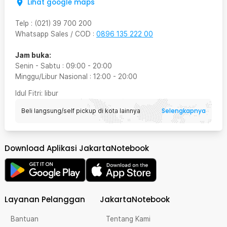
Lihat google maps
Telp
:
(021) 39 700 200
Whatsapp Sales / COD
:
0896 135 222 00
Jam buka:
Senin - Sabtu
:
09:00
-
20:00
Minggu/Libur Nasional
:
12:00
-
20:00
Idul Fitri
: libur
Selengkapnya
Beli langsung/self pickup di kota lainnya
Download Aplikasi JakartaNotebook
Layanan Pelanggan
JakartaNotebook
Bantuan
Tentang Kami