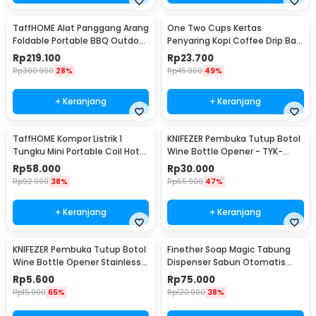
TaffHOME Alat Panggang Arang
One Two Cups Kertas
Foldable Portable BBQ Outdoor
Penyaring Kopi Coffee Drip Bag
Grill Stove - HWSK77
Paper Filter 50PCS - T111
Rp
219.100
Rp
23.700
Rp
300.900
28%
Rp
45.900
49%
+ Keranjang
+ Keranjang
TaffHOME Kompor Listrik 1
KNIFEZER Pembuka Tutup Botol
Tungku Mini Portable Coil Hot
Wine Bottle Opener - TYK-
Plate 500W - C1-1000-03
074B
Rp
58.000
Rp
30.000
Rp
92.900
38%
Rp
55.900
47%
+ Keranjang
+ Keranjang
KNIFEZER Pembuka Tutup Botol
Finether Soap Magic Tabung
Wine Bottle Opener Stainless
Dispenser Sabun Otomatis
Steel - WS01
400ml - AD-03
Rp
5.600
Rp
75.000
Rp
15.900
65%
Rp
120.900
38%