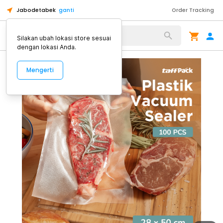
Jabodetabek
ganti
Order Tracking
Alat Kopi
Silakan ubah lokasi store sesuai
dengan lokasi Anda.
Mengerti