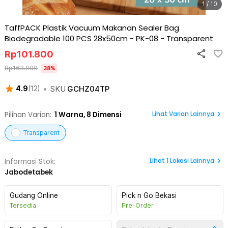
1 / 10
TaffPACK Plastik Vacuum Makanan Sealer Bag
Biodegradable 100 PCS 28x50cm - PK-08
-
Transparent
Rp
101.800
Rp
163.900
38
%
•
SKU
GCHZ04TP
4.9
(
12
)
Lihat Varian Lainnya
Pilihan Varian:
1
Warna,
8 Dimensi
Transparent
Lihat
1
Lokasi Lainnya
Informasi Stok:
Jabodetabek
Gudang Online
Pick n Go Bekasi
Tersedia
Pre-Order