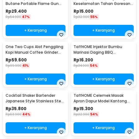
Butane Portable Flame Gun
Keselamatan Tahan Goresan
Adjustable - 807
Pisau - EN388
Rp
29.400
Rp
15.000
Rp
54.900
47%
Rp
32.900
55%
+ Keranjang
+ Keranjang
One Two Cups Alat Penggiling
TaffHOME Injektor Bumbu
Kopi Manual Coffee Grinder
Marinasi Daging BBQ
Portable - WFCG9800
Seasoning Injector - HC117
Rp
59.600
Rp
16.200
Rp
99.900
41%
Rp
34.900
54%
+ Keranjang
+ Keranjang
Cocktail Shaker Bartender
TaffHOME Celemek Masak
Japanese Style Stainless Steel
Apron Dapur Model Kantong
200ml
Pola Spatula - JJ41
Rp
35.800
Rp
15.300
Rp
63.900
44%
Rp
32.900
54%
+ Keranjang
+ Keranjang