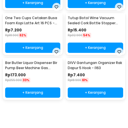
+ Keranjang
+ Keranjang
One Two Cups Cetakan Busa
Tutup Botol Wine Vacuum
Foam Kopi Latte Art 16 PCS -
Sealed Cork Bottle Stopper
JJYE01
Stainless Steel - G94529
Rp
7.200
Rp
15.400
Rp
18.900
62%
Rp
32.900
54%
+ Keranjang
+ Keranjang
Bar Butler Liquor Dispenser Bir
DIVV Gantungan Organizer Rak
Pump Beer Machine Gas
Dapur 5 Hook - I163
Station 900ml - P-36
Rp
173.000
Rp
7.400
Rp
255.900
33%
Rp
18.900
61%
+ Keranjang
+ Keranjang
Beli Sekarang