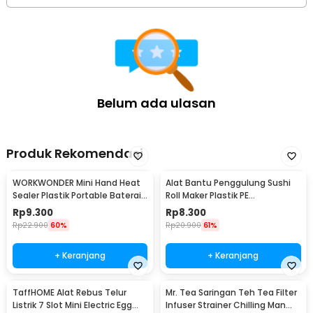
Belum ada ulasan
Produk Rekomendasi
WORKWONDER Mini Hand Heat
Alat Bantu Penggulung Sushi
Sealer Plastik Portable Baterai
Roll Maker Plastik PE
AA - LX2000A
22x20.5x0.1cm - E1119
Rp
9.300
Rp
8.300
Rp
22.900
60%
Rp
20.900
61%
+ Keranjang
+ Keranjang
TaffHOME Alat Rebus Telur
Mr. Tea Saringan Teh Tea Filter
Listrik 7 Slot Mini Electric Egg
Infuser Strainer Chilling Man