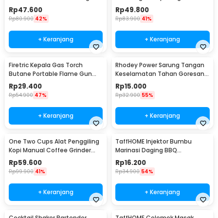
Brush Rechargeable - WQ8110
Satuan 1kg 0.1g - i2000
Rp
47.600
Rp
49.800
Rp
80.900
42%
Rp
83.900
41%
+ Keranjang
+ Keranjang
Firetric Kepala Gas Torch
Rhodey Power Sarung Tangan
Butane Portable Flame Gun
Keselamatan Tahan Goresan
Adjustable - 807
Pisau - EN388
Rp
29.400
Rp
15.000
Rp
54.900
47%
Rp
32.900
55%
+ Keranjang
+ Keranjang
One Two Cups Alat Penggiling
TaffHOME Injektor Bumbu
Kopi Manual Coffee Grinder
Marinasi Daging BBQ
Portable - WFCG9800
Seasoning Injector - HC117
Rp
59.600
Rp
16.200
Rp
99.900
41%
Rp
34.900
54%
+ Keranjang
+ Keranjang
Cocktail Shaker Bartender
TaffHOME Celemek Masak