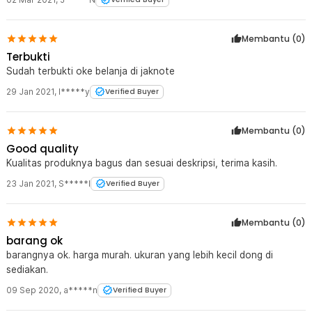
Membantu (
0
)
Terbukti
Sudah terbukti oke belanja di jaknote
29 Jan 2021
,
I*****y
Verified Buyer
Membantu (
0
)
Good quality
Kualitas produknya bagus dan sesuai deskripsi, terima kasih.
23 Jan 2021
,
S*****l
Verified Buyer
Membantu (
0
)
barang ok
barangnya ok. harga murah. ukuran yang lebih kecil dong di
sediakan.
09 Sep 2020
,
a*****n
Verified Buyer