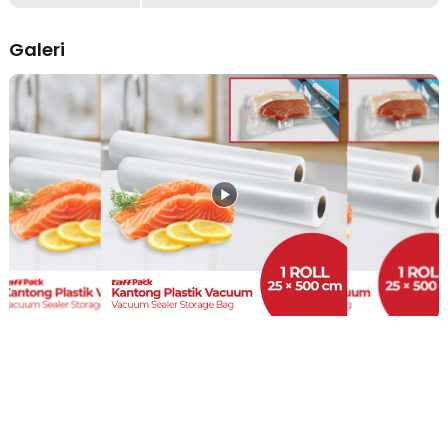
Aneka Pilihan Ukuran
Galeri
Tersedia dalam 5 pilihan ukuran berbeda, plastik vacuum ini
memungkinkan Anda untuk menyimpan beragam jenis makanan,
mulai dari potongan kecil daging hingga bahan makanan dalam
jumlah besar, sesuai dengan kebutuhan rumah tangga Anda.
Kelengkapan Produk
Rincian yang Anda dapatkan untuk pembelian produk ini:
1 x TaffPACK Plastik Vacuum Makanan Sealer Biodegradable BPA
Free - HK-07