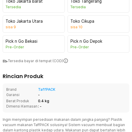
Toko Jakarta Barat
Toko Tangerang
Tersedia
Tersedia
Toko Jakarta Utara
Toko Cikupa
sisa
9
sisa
10
Pick n Go Bekasi
Pick n Go Depok
Pre-Order
Pre-Order
Tersedia bayar di tempat (COD)
Rincian Produk
Brand
TaffPACK
Garansi
-
Berat Produk
0.4 kg
Dimensi Kemasan
: -
Ingin menyimpan persediaan makanan dalam jangka panjang? Plastik
vacuum makanan TaffPACK solusinya! Sistem vacuum membuat bagian
dalam kantong plastik kedap udara. Makanan pun dapat bertahan lebih