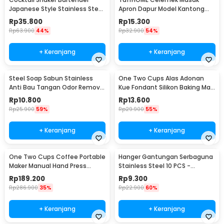
Japanese Style Stainless Steel
Apron Dapur Model Kantong
200ml
Pola Spatula - JJ41
Rp
35.800
Rp
15.300
Rp
63.900
44%
Rp
32.900
54%
+ Keranjang
+ Keranjang
Steel Soap Sabun Stainless
One Two Cups Alas Adonan
Anti Bau Tangan Odor Remove
Kue Fondant Silikon Baking Mat
- HW071
Anti Slip - JJ3873
Rp
10.800
Rp
13.600
Rp
25.900
59%
Rp
29.900
55%
+ Keranjang
+ Keranjang
One Two Cups Coffee Portable
Hanger Gantungan Serbaguna
Maker Manual Hand Press
Stainless Steel 10 PCS -
Espresso 300ml - T35066
M127105
Rp
189.200
Rp
9.300
Rp
286.900
35%
Rp
22.900
60%
+ Keranjang
+ Keranjang