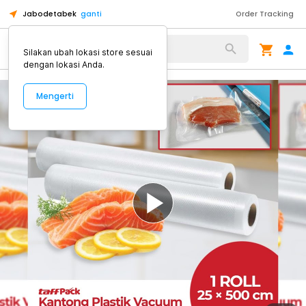
Jabodetabek
ganti
Order Tracking
Alat Kopi
Silakan ubah lokasi store sesuai
dengan lokasi Anda.
Mengerti