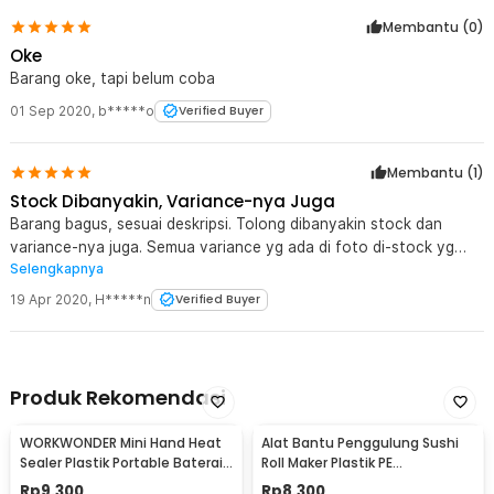
Membantu (
0
)
Oke
Barang oke, tapi belum coba
01 Sep 2020
,
b*****o
Verified Buyer
Membantu (
1
)
Stock Dibanyakin, Variance-nya Juga
Barang bagus, sesuai deskripsi. Tolong dibanyakin stock dan
variance-nya juga. Semua variance yg ada di foto di-stock yg
Selengkapnya
banyak. Nunggu ready mau re-order, apalagi jika ada yg 12 x 500
juga.
19 Apr 2020
,
H*****n
Verified Buyer
Produk Rekomendasi
WORKWONDER Mini Hand Heat
Alat Bantu Penggulung Sushi
Sealer Plastik Portable Baterai
Roll Maker Plastik PE
AA - LX2000A
22x20.5x0.1cm - E1119
Rp
9.300
Rp
8.300