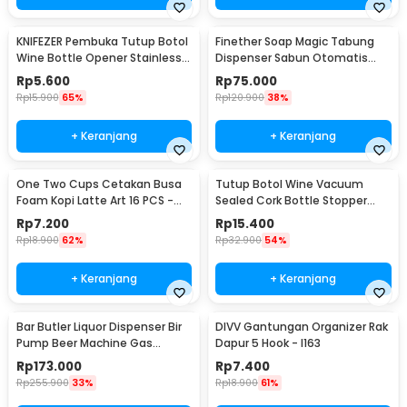
KNIFEZER Pembuka Tutup Botol
Finether Soap Magic Tabung
Wine Bottle Opener Stainless
Dispenser Sabun Otomatis
Steel - WS01
400ml - AD-03
Rp
5.600
Rp
75.000
Rp
15.900
65%
Rp
120.900
38%
+ Keranjang
+ Keranjang
One Two Cups Cetakan Busa
Tutup Botol Wine Vacuum
Foam Kopi Latte Art 16 PCS -
Sealed Cork Bottle Stopper
JJYE01
Stainless Steel - G94529
Rp
7.200
Rp
15.400
Rp
18.900
62%
Rp
32.900
54%
+ Keranjang
+ Keranjang
Bar Butler Liquor Dispenser Bir
DIVV Gantungan Organizer Rak
Pump Beer Machine Gas
Dapur 5 Hook - I163
Station 900ml - P-36
Rp
173.000
Rp
7.400
Rp
255.900
33%
Rp
18.900
61%