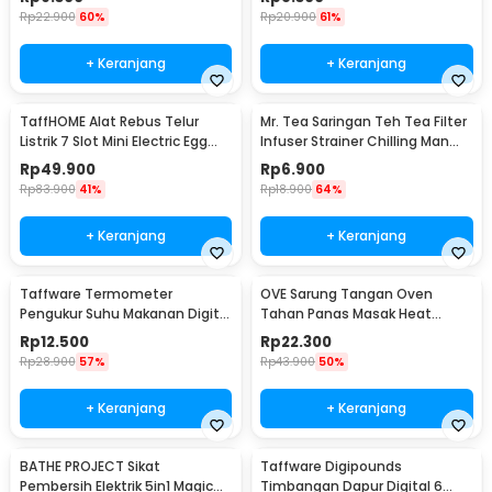
Rp
22.900
60%
Rp
20.900
61%
+ Keranjang
+ Keranjang
TaffHOME Alat Rebus Telur
Mr. Tea Saringan Teh Tea Filter
Listrik 7 Slot Mini Electric Egg
Infuser Strainer Chilling Man
Cooker 350W - YS-203
Silicon - MR03
Rp
49.900
Rp
6.900
Rp
83.900
41%
Rp
18.900
64%
+ Keranjang
+ Keranjang
Taffware Termometer
OVE Sarung Tangan Oven
Pengukur Suhu Makanan Digital
Tahan Panas Masak Heat
Daging Kopi Susu - TP101
Resistant Gloves - 540F
Rp
12.500
Rp
22.300
Rp
28.900
57%
Rp
43.900
50%
+ Keranjang
+ Keranjang
BATHE PROJECT Sikat
Taffware Digipounds
Pembersih Elektrik 5in1 Magic
Timbangan Dapur Digital 6