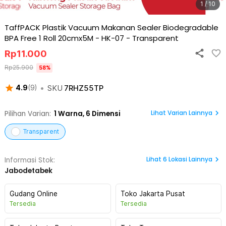
1 / 10
TaffPACK Plastik Vacuum Makanan Sealer Biodegradable
BPA Free 1 Roll 20cmx5M - HK-07
-
Transparent
Rp
11.000
Rp
25.900
58
%
•
SKU
7RHZ55TP
4.9
(
9
)
Lihat Varian Lainnya
Pilihan Varian:
1
Warna,
6 Dimensi
Transparent
Lihat
6
Lokasi Lainnya
Informasi Stok:
Jabodetabek
Gudang Online
Toko Jakarta Pusat
Tersedia
Tersedia