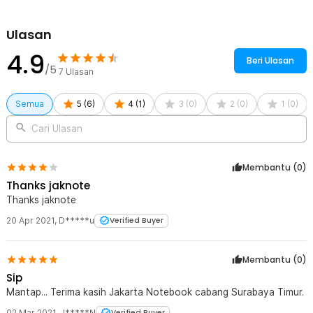
Ulasan
4.9
Beri Ulasan
/5
7
Ulasan
Semua
5
(
6
)
4
(
1
)
3
(
0
)
2
(
0
)
1
(
0
)
Cari Ulasan
Membantu (
0
)
Thanks jaknote
Thanks jaknote
20 Apr 2021
,
D*****u
Verified Buyer
Membantu (
0
)
Sip
Mantap... Terima kasih Jakarta Notebook cabang Surabaya Timur.
02 Mar 2021
,
J*****N
Verified Buyer