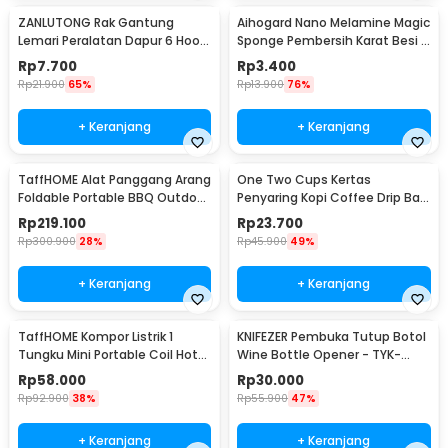
ZANLUTONG Rak Gantung
Aihogard Nano Melamine Magic
Lemari Peralatan Dapur 6 Hook
Sponge Pembersih Karat Besi -
Besi - 2137
CW62
Rp
7.700
Rp
3.400
Rp
21.900
65%
Rp
13.900
76%
+ Keranjang
+ Keranjang
TaffHOME Alat Panggang Arang
One Two Cups Kertas
Foldable Portable BBQ Outdoor
Penyaring Kopi Coffee Drip Bag
Grill Stove - HWSK77
Paper Filter 50PCS - T111
Rp
219.100
Rp
23.700
Rp
300.900
28%
Rp
45.900
49%
+ Keranjang
+ Keranjang
TaffHOME Kompor Listrik 1
KNIFEZER Pembuka Tutup Botol
Tungku Mini Portable Coil Hot
Wine Bottle Opener - TYK-
Plate 500W - C1-1000-03
074B
Rp
58.000
Rp
30.000
Rp
92.900
38%
Rp
55.900
47%
+ Keranjang
+ Keranjang