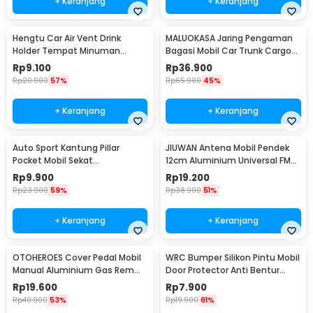
+ Keranjang
+ Keranjang
Hengtu Car Air Vent Drink
MALUOKASA Jaring Pengaman
Holder Tempat Minuman
Bagasi Mobil Car Trunk Cargo
Kaleng Mobil - KMS-53
Net 120x40cm - QM4051
Rp
9.100
Rp
36.900
Rp
20.900
57%
Rp
65.900
45%
+ Keranjang
+ Keranjang
Auto Sport Kantung Pillar
JIUWAN Antena Mobil Pendek
Pocket Mobil Sekat
12cm Aluminium Universal FM
Penyimpanan Barang - KMS-
AM Ulir M5 M6 - W2C
Rp
9.900
Rp
19.200
933
Rp
23.900
59%
Rp
38.900
51%
+ Keranjang
+ Keranjang
OTOHEROES Cover Pedal Mobil
WRC Bumper Silikon Pintu Mobil
Manual Aluminium Gas Rem
Door Protector Anti Bentur
Kopling Universal - XB-373
Gores 4 PCS - HT-0010
Rp
19.600
Rp
7.900
Rp
40.900
53%
Rp
19.900
61%