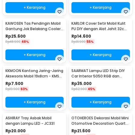
+ Keranjang
+ Keranjang
KAWOSEN Tas Pendingin Mobil
KARLOR Cover Setir Mobil Kulit
Gantung Jok Belakang Cooler
PU DIY dengan Alat Jahit 32cm
Organizer 9L - ST-F38
- V10
Rp
25.600
Rp
14.600
Rp
48.900
48%
Rp
31.900
55%
+ Keranjang
+ Keranjang
KKMOON Kantong Jaring-Jaring
SAARMAT Lampu LED Strip DIY
Aksesoris Mobil 19x8cm - KMS-
Car Interior 5050 RGB dan
6888
Remot Kontrol - APWD1
Rp
7.500
Rp
35.000
Rp
19.900
63%
Rp
62.900
45%
+ Keranjang
+ Keranjang
ASHIRAY Tray Asbak Mobil
OTOHEROES Dekorasi Mobil Mini
dengan Lampu LED - JC331
Otomotive Decoration Quartz
Clock - Q194
Rp
20.000
Rp
21.600