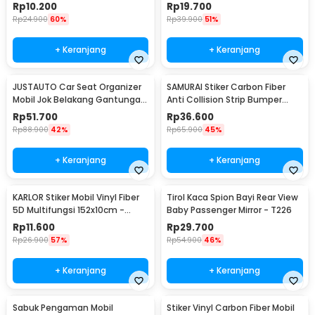
Barang Tisu - 0706
Rp
10.200
Rp
19.700
Rp
24.900
60%
Rp
39.900
51%
+ Keranjang
+ Keranjang
JUSTAUTO Car Seat Organizer
SAMURAI Stiker Carbon Fiber
Mobil Jok Belakang Gantungan
Anti Collision Strip Bumper
Barang Tisu - Z-354
Mobil 2.5M - TY354
Rp
51.700
Rp
36.600
Rp
88.900
42%
Rp
65.900
45%
+ Keranjang
+ Keranjang
KARLOR Stiker Mobil Vinyl Fiber
Tirol Kaca Spion Bayi Rear View
5D Multifungsi 152x10cm -
Baby Passenger Mirror - T226
TAA749
Rp
11.600
Rp
29.700
Rp
26.900
57%
Rp
54.900
46%
+ Keranjang
+ Keranjang
Sabuk Pengaman Mobil
Stiker Vinyl Carbon Fiber Mobil