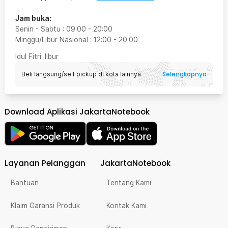
Jam buka:
Senin - Sabtu
:
09:00
-
20:00
Minggu/Libur Nasional
:
12:00
-
20:00
Idul Fitri
: libur
Selengkapnya
Beli langsung/self pickup di kota lainnya
Download Aplikasi JakartaNotebook
Layanan Pelanggan
JakartaNotebook
Bantuan
Tentang Kami
Klaim Garansi Produk
Kontak Kami