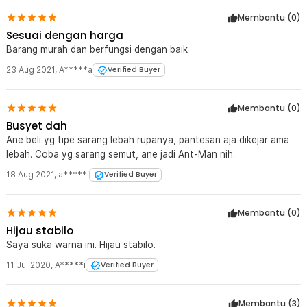
Membantu (
0
)
Sesuai dengan harga
Barang murah dan berfungsi dengan baik
23 Aug 2021
,
A*****a
Verified Buyer
Membantu (
0
)
Busyet dah
Ane beli yg tipe sarang lebah rupanya, pantesan aja dikejar ama
lebah. Coba yg sarang semut, ane jadi Ant-Man nih.
18 Aug 2021
,
a*****i
Verified Buyer
Membantu (
0
)
Hijau stabilo
Saya suka warna ini. Hijau stabilo.
11 Jul 2020
,
A*****i
Verified Buyer
Membantu (
3
)