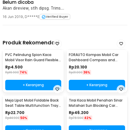
Belum dicoba
Akan direview, stlh dipsg. Trims....
16 Jun 2019
,
D*****E
Verified Buyer
Produk Rekomendasi
PVC Pelindung Spion Kaca
FORAUTO Kompas Mobil Car
Mobil Visor Rain Guard Flexible 2
Dashboard Compass and
PCS - BH030
Thermometer - C288-5
Rp
4.500
Rp
20.100
Rp
16.900
74%
Rp
31.000
36%
+ Keranjang
+ Keranjang
Meja Lipat Mobil Foldable Back
Tirai Kaca Mobil Penahan Sinar
Seat Table Multifunction Tray -
Matahari Sun Blocking Car
JH-924
Curtain 2 PCS - 851
Rp
22.700
Rp
46.200
Rp
44.900
50%
Rp
78.900
42%