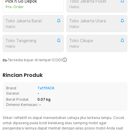
Pick n Go Depok
Toko Jakarta Pusat
Pre-Order
Habis
Toko Jakarta Barat
Toko Jakarta Utara
Habis
Habis
Toko Tangerang
Toko Cikupa
Habis
Habis
Tersedia bayar di tempat (COD)
Rincian Produk
Brand
TaffPACK
Garansi
-
Berat Produk
0.07 kg
Dimensi Kemasan
: -
Stiker reflektif ini dapat memantulkan cahaya jika terkena lampu. Cocok
untuk dipasang pada bodi belakang atau samping mobil agar
pengendara lainnya dapat melihat dengan jelas posisi mobil Anda saat