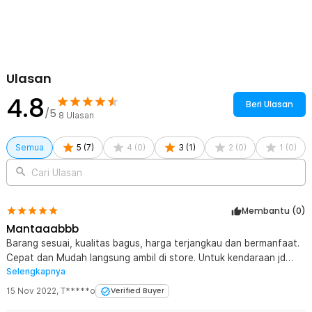
Ulasan
4.8
Beri Ulasan
/5
8
Ulasan
Semua
5
(
7
)
4
(
0
)
3
(
1
)
2
(
0
)
1
(
0
)
Cari Ulasan
Membantu (
0
)
Mantaaabbb
Barang sesuai, kualitas bagus, harga terjangkau dan bermanfaat.
Cepat dan Mudah langsung ambil di store. Untuk kendaraan jd
Selengkapnya
terlihat tapi cepat pudar terkena matahari.
15 Nov 2022
,
T*****o
Verified Buyer