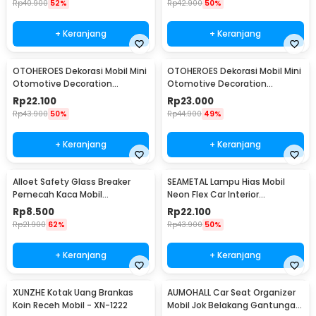
Rp
40.900
52%
Rp
42.900
50%
+ Keranjang
+ Keranjang
OTOHEROES Dekorasi Mobil Mini
OTOHEROES Dekorasi Mobil Mini
Otomotive Decoration
Otomotive Decoration
Hygrometer - Q194
Thermometer - Q194
Rp
22.100
Rp
23.000
Rp
43.900
50%
Rp
44.900
49%
+ Keranjang
+ Keranjang
Alloet Safety Glass Breaker
SEAMETAL Lampu Hias Mobil
Pemecah Kaca Mobil
Neon Flex Car Interior
Multifungsi - OD-0173
Cigarette Plug 12V 3M - TB307
Rp
8.500
Rp
22.100
Rp
21.900
62%
Rp
43.900
50%
+ Keranjang
+ Keranjang
XUNZHE Kotak Uang Brankas
AUMOHALL Car Seat Organizer
Koin Receh Mobil - XN-1222
Mobil Jok Belakang Gantungan