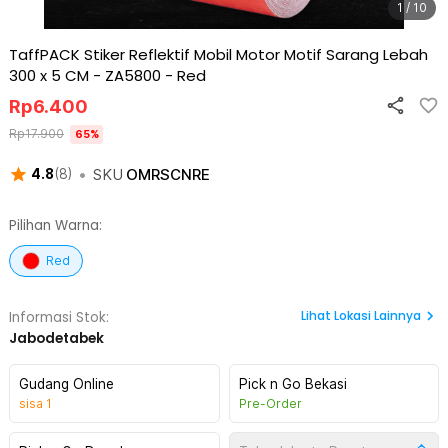
1 / 10
TaffPACK Stiker Reflektif Mobil Motor Motif Sarang Lebah
300 x 5 CM - ZA5800
-
Red
Rp
6.400
Rp
17.900
65
%
•
SKU
OMRSCNRE
4.8
(
8
)
Pilihan Warna:
Red
Lihat
Lokasi Lainnya
Informasi Stok:
Jabodetabek
Gudang Online
Pick n Go Bekasi
sisa
1
Pre-Order