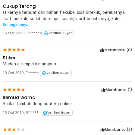
Cukup Terang
stikernya terbuat dari bahan fleksibel bisa ditekuk, perekatnya
kuat jadi kalo sudah di tempel susah/repot bersihinnya, kalo
Selengkapnya
malem-malem kena cahaya cukup terlihat oleh pengendara
mobil/motor, saya pasang di tiang listrik yang jalanannya
16 Mar 2020
,
G*****h
Verified Buyer
gelap/kurang penerangan jadi mudah terlihat jika lewat malem-
malem.
Membantu (
0
)
Stiker
Mudah ditempel dimanapun
18 Oct 2019
,
F*****r
Verified Buyer
Membantu (
1
)
Semua warna
Stok ditambah dong buat yg online
16 Oct 2019
,
R*****n
Verified Buyer
Membantu (
2
)