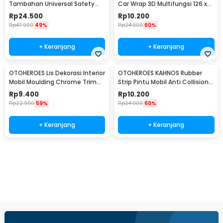
Tambahan Universal Safety
Car Wrap 3D Multifungsi 126 x
Belt Extender - 2104
30 cm
Rp
24.500
Rp
10.200
Rp
47.900
49%
Rp
24.900
60%
+ Keranjang
+ Keranjang
OTOHEROES Lis Dekorasi Interior
OTOHEROES KAHNOS Rubber
Mobil Moulding Chrome Trim
Strip Pintu Mobil Anti Collision
Strip 4M - C3578
Protection Panjang 5M -
Rp
9.400
Rp
10.200
QW556
Rp
22.900
59%
Rp
24.900
60%
+ Keranjang
+ Keranjang
Beli Sekarang