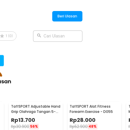
Beri Ulasan
:
Perut Bench Press Foldable - YC-230
1
(
0
)
Cari Ulasan
asan
TaffSPORT Adjustable Hand
TaffSPORT Alat Fitness
Grip Olahraga Tangan 5-
Forearm Exercise - D055
60kg - TPR
Rp
13.700
Rp
28.000
Rp
30.900
Rp
52.900
56%
48%