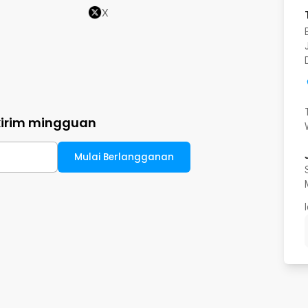
X
kirim mingguan
Mulai Berlangganan