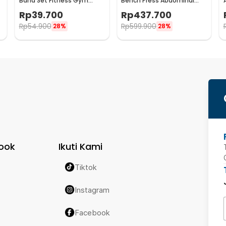
Band Set Fitness Gym
Bench Press Abdominal
Yoga Pilates 11 PCS - YR2-11
Muscle Foldable - YC-300
Rp
39.700
Rp
437.700
Rp
54.900
Rp
599.900
28%
28%
ook
Ikuti Kami
Tiktok
Instagram
Facebook