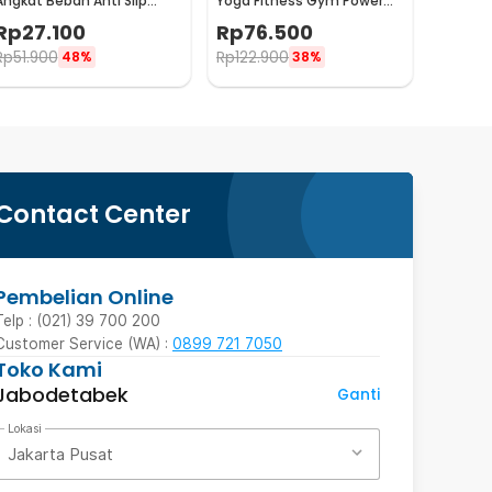
Angkat Beban Anti Slip
Yoga Fitness Gym Power
Strap Weight Lifting 2 PCS -
Rope - P3PRO
Rp
27.100
Rp
76.500
7635
Rp
51.900
Rp
122.900
48%
38%
Contact Center
Pembelian Online
Telp : (021) 39 700 200
Customer Service (WA) :
0899 721 7050
Toko Kami
Jabodetabek
Ganti
Lokasi
Jakarta Pusat