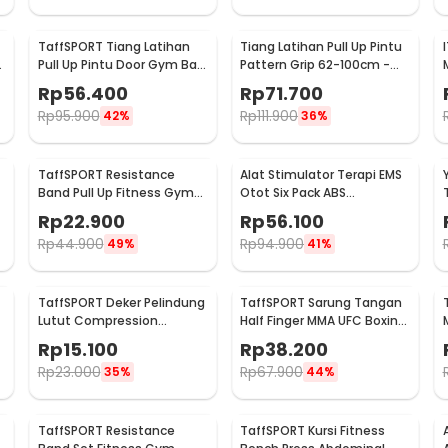
TaffSPORT Tiang Latihan
Tiang Latihan Pull Up Pintu
Pull Up Pintu Door Gym Bar
Pattern Grip 62-100cm -
Solid Grip 62-100cm -
1604
Rp
56.400
Rp
71.700
HW139501
Rp
95.900
Rp
111.900
42%
36%
TaffSPORT Resistance
Alat Stimulator Terapi EMS
Band Pull Up Fitness Gym
Otot Six Pack ABS
Yoga Pilates Latex Size M -
Abdominal Muscle - 068R2
Rp
22.900
Rp
56.100
Y66OR
Rp
44.900
Rp
94.900
49%
41%
TaffSPORT Deker Pelindung
TaffSPORT Sarung Tangan
Lutut Compression
Half Finger MMA UFC Boxing
-
Kneepad Gym Fitness 1 PCS
PU Leather Gloves - FE-
Rp
15.100
Rp
38.200
XL - SS7
BO0027
Rp
23.000
Rp
67.900
35%
44%
TaffSPORT Resistance
TaffSPORT Kursi Fitness