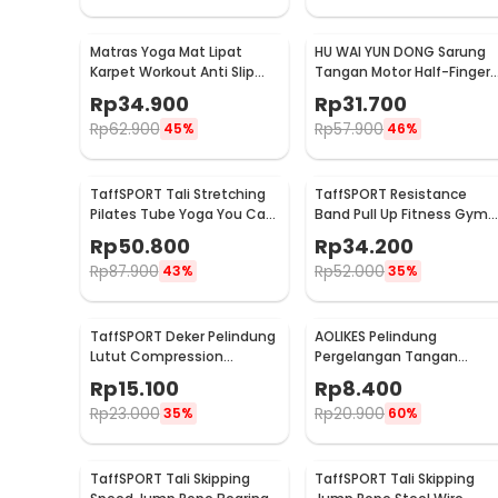
Matras Yoga Mat Lipat
HU WAI YUN DONG Sarung
Karpet Workout Anti Slip
Tangan Motor Half-Finger
PVC 173x61cm - Q4
Anti Slip Riding Glove L -
Rp
34.900
Rp
31.700
HWYD
Rp
62.900
Rp
57.900
45%
46%
TaffSPORT Tali Stretching
TaffSPORT Resistance
Pilates Tube Yoga You Can
Band Pull Up Fitness Gym
Do It 11 Set - R11
Yoga Pilates Latex Size L -
Rp
50.800
Rp
34.200
Y66OR
Rp
87.900
Rp
52.000
43%
35%
TaffSPORT Deker Pelindung
AOLIKES Pelindung
Lutut Compression
Pergelangan Tangan
Kneepad Gym Fitness 1 PCS
Support Fitness Olahraga 
Rp
15.100
Rp
8.400
L - SS7
1526
Rp
23.000
Rp
20.900
35%
60%
TaffSPORT Tali Skipping
TaffSPORT Tali Skipping