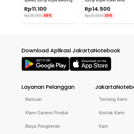
Speed Jump Rope Bearing
Jump Rope Steel Wire
Non Slip Sports Weight -
Bearing 3M - D053
Rp
11.100
Rp
14.500
JR05
Rp
25.900
Rp
22.000
58%
35%
Download Aplikasi JakartaNotebook
Layanan Pelanggan
JakartaNoteb
Bantuan
Tentang Kami
Klaim Garansi Produk
Kontak Kami
Biaya Pengiriman
Karir