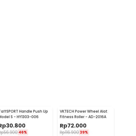
TaffSPORT Handle Push Up
VKTECH Power Wheel Alat
Model S - HY1303-006
Fitness Roller - AD-2016A
Rp
30.800
Rp
72.000
Rp
56.900
Rp
116.900
46%
39%