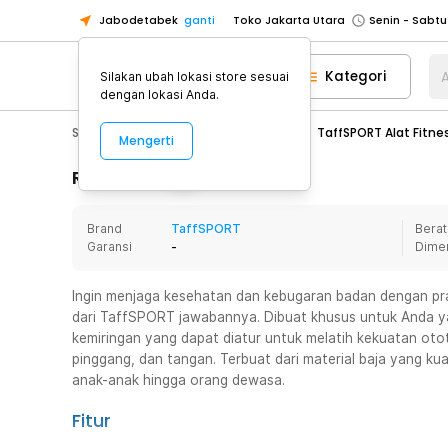
Jabodetabek
ganti
Toko Jakarta Utara
Toko Tangerang
Kategori
A
Silakan ubah lokasi store sesuai
Toko Cikupa
dengan lokasi Anda.
Pick n Go Jakarta Barat
Senin - J
Sport & Outdoor
Fitness & Yoga
TaffSPORT Alat Fitn
Mengerti
Pick n Go Bekasi
Senin - Jumat (08
Pick n Go Depok
Senin - Jumat (08
Rincian Produk
Toko Jakarta Pusat
Senin - Sabtu
Brand
TaffSPORT
Berat
Toko Jakarta Barat
Senin - Sabtu
Garansi
-
Dime
Toko Jakarta Utara
Toko Tangerang
Ingin menjaga kesehatan dan kebugaran badan dengan pra
dari TaffSPORT jawabannya. Dibuat khusus untuk Anda yang
Toko Cikupa
kemiringan yang dapat diatur untuk melatih kekuatan otot
Pick n Go Jakarta Barat
Senin - J
pinggang, dan tangan. Terbuat dari material baja yang kuat
anak-anak hingga orang dewasa.
Pick n Go Bekasi
Senin - Jumat (08
Pick n Go Depok
Senin - Jumat (08
Fitur