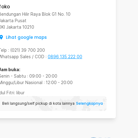
Toko
Bendungan Hilir Raya Blok G1 No. 10
Jakarta Pusat
DKI Jakarta
10210
Lihat google maps
Telp
:
(021) 39 700 200
Whatsapp Sales / COD
:
0896 135 222 00
Jam buka:
Senin - Sabtu
:
09:00
-
20:00
Minggu/Libur Nasional
:
12:00
-
20:00
Idul Fitri
: libur
Selengkapnya
Beli langsung/self pickup di kota lainnya