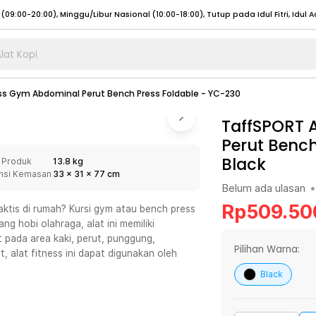
lat Kopi
umat (07:00 - 20:00), Sabtu - Minggu (08:00 - 20:00), Tutup pada Idul Fitri
Sele
ess Gym Abdominal Perut Bench Press Foldable - YC-230
:00 - 20:00), Sabtu - Minggu/ Libur Nasional (08:00 - 17:00)
Selengkapnya
:00 - 20:00), Sabtu - Minggu/ Libur Nasional (08:00 - 17:00)
TaffSPORT 
Selengkapnya
Perut Bench
 (09:00-20:00), Minggu/Libur Nasional (12:00-20:00), Tutup pada Idul Fitri
Sele
Black
 Produk
13.8 kg
 (09:00-20:00), Minggu/Libur Nasional (12:00-20:00), Tutup pada Idul Fitri
Sele
nsi Kemasan
33
x
31
x
77
cm
Belum ada ulasan
•
Rp
509.50
ktis di rumah? Kursi gym atau bench press
 hobi olahraga, alat ini memiliki
 pada area kaki, perut, punggung,
umat (07:00 - 20:00), Sabtu - Minggu (08:00 - 20:00), Tutup pada Idul Fitri
Sele
Pilihan Warna:
, alat fitness ini dapat digunakan oleh
:00 - 20:00), Sabtu - Minggu/ Libur Nasional (08:00 - 17:00)
Selengkapnya
Black
:00 - 20:00), Sabtu - Minggu/ Libur Nasional (08:00 - 17:00)
Selengkapnya