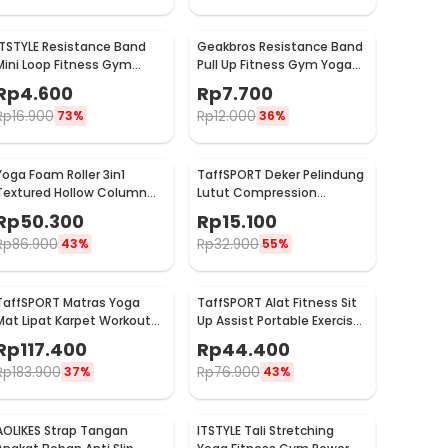
ITSTYLE Resistance Band
Geakbros Resistance Band
Mini Loop Fitness Gym
Pull Up Fitness Gym Yoga
Yoga Pilates Latex - ITS05
Pilates Karet TPR - GK-
Rp
4.600
Rp
7.700
YG34
Rp
16.900
Rp
12.000
73%
36%
Yoga Foam Roller 3in1
TaffSPORT Deker Pelindung
Textured Hollow Column
Lutut Compression
EVA 25.5cm - H0031
Kneepad Gym Fitness 1 PCS
Rp
50.300
Rp
15.100
M - SS7
Rp
86.900
Rp
32.900
43%
55%
TaffSPORT Matras Yoga
TaffSPORT Alat Fitness Sit
Mat Lipat Karpet Workout
Up Assist Portable Exercise
Anti Slip TPE 183x61cm -
Equipment - CM001
Rp
117.400
Rp
44.400
PROlite 60
Rp
183.900
Rp
76.900
37%
43%
AOLIKES Strap Tangan
ITSTYLE Tali Stretching