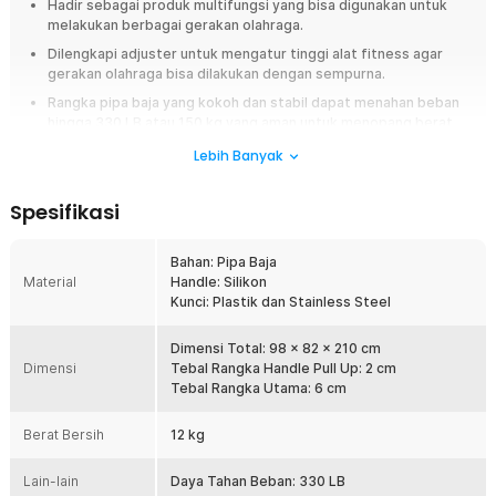
Hadir sebagai produk multifungsi yang bisa digunakan untuk
melakukan berbagai gerakan olahraga.
Dilengkapi adjuster untuk mengatur tinggi alat fitness agar
gerakan olahraga bisa dilakukan dengan sempurna.
Rangka pipa baja yang kokoh dan stabil dapat menahan beban
hingga 330 LB atau 150 kg yang aman untuk menopang berat
tubuh
Lebih Banyak
Menggabungkan berberapa alat fitness yang bisa menghemat
tempat penyimpanan sehingga cocok digunakan di rumah.
Spesifikasi
Overview
Bahan: Pipa Baja
Melatih otot core dan bagian tubuh lainnya kini bisa dilakukan di rumah
Material
Handle: Silikon
menggunakan alat fitness dari TaffSPORT. Desain multifungsi membuat
Kunci: Plastik dan Stainless Steel
alat fitness ini dapat mendukung berbagai gerakan fitness, mulai dari pull
up, push up, hingga tricep dips. Dibuat khusus untuk melatih otot secara
mandiri di rumah, alat ini terbuat dari material pipa baja kokoh yang dapat
Dimensi Total: 98 x 82 x 210 cm
menahan beban hingga 330 LB atau 150 kg.
Dimensi
Tebal Rangka Handle Pull Up: 2 cm
Tebal Rangka Utama: 6 cm
Fitur
Berat Bersih
12 kg
Dukung Berbagai Gerakan Olahraga
Hadir sebagai produk multifungsi, alat fitness ini dapat digunakan
Lain-lain
Daya Tahan Beban: 330 LB
untuk melakukan berbagai gerakan olahraga. Gunakan alat