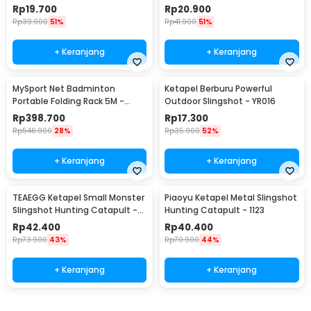
Windproof - MT-04
Rp
19.700
Rp
20.900
Rp
39.900
51%
Rp
41.900
51%
+ Keranjang
+ Keranjang
MySport Net Badminton
Ketapel Berburu Powerful
Portable Folding Rack 5M -
Outdoor Slingshot - YR016
T300
Rp
398.700
Rp
17.300
Rp
546.900
28%
Rp
35.900
52%
+ Keranjang
+ Keranjang
TEAEGG Ketapel Small Monster
Piaoyu Ketapel Metal Slingshot
Slingshot Hunting Catapult -
Hunting Catapult - 1123
JH8171
Rp
42.400
Rp
40.400
Rp
73.900
43%
Rp
70.900
44%
+ Keranjang
+ Keranjang