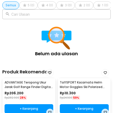
Semua
5
(
0
)
4
(
0
)
3
(
0
)
2
(
0
)
1
(
0
)
Cari Ulasan
Belum ada ulasan
Produk Rekomendasi
ADVANTAGE Teropong Ukur
TaffSPORT Kacamata Helm
Jarak Golf Range Finder Digital
Motor Goggles Ski Polarized
7x18 - AD-964
UV400 Windproof - X400
Rp
206.200
Rp
10.300
Rp
282.900
28%
Rp
24.900
59%
+ Keranjang
+ Keranjang