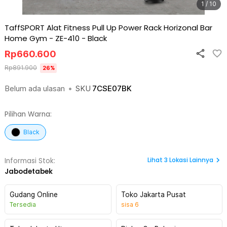
1 / 10
TaffSPORT Alat Fitness Pull Up Power Rack Horizonal Bar
Home Gym - ZE-410
-
Black
Rp
660.600
Rp
891.900
26
%
Belum ada ulasan
•
SKU
7CSE07BK
Pilihan Warna:
Black
Lihat
3
Lokasi Lainnya
Informasi Stok:
Jabodetabek
Gudang Online
Toko Jakarta Pusat
Tersedia
sisa
6