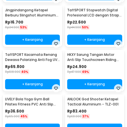
Jingpindangong Ketapel
TaffSPORT Stopwatch Digital
Berburu Slingshot Aluminium
Profesional LCD dengan Strap -
Alloy - OD-014
ZSD-808
Rp
16.700
Rp
22.600
Rp
34.900
53%
Rp
44.900
50%
+ Keranjang
+ Keranjang
TaffSPORT Kacamata Renang
HKXY Sarung Tangan Motor
Dewasa Polarizing Anti Fog UV
Anti Slip Touchscreen Riding
Protection - GOG-3610
Glove 1 Pair M
Rp
65.800
Rp
24.900
Rp
108.900
40%
Rp
47.900
49%
+ Keranjang
+ Keranjang
LIVELY Bola Yoga Gym Ball
ANLOOK God Shooter Ketapel
Pilates Fitness PVC Anti Slip
Tactical Aluminium - TLZ-001
55cm
Rp
36.600
Rp
83.400
Rp
65.900
45%
Rp
131.900
37%