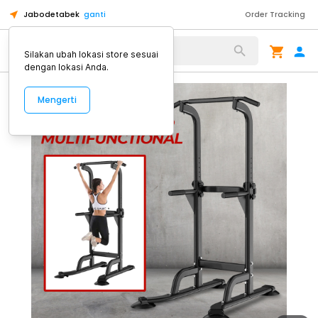
Jabodetabek
ganti
Order Tracking
Alat Kopi
Silakan ubah lokasi store sesuai
dengan lokasi Anda.
Mengerti