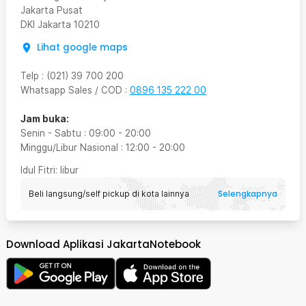
Jakarta Pusat
DKI Jakarta
10210
Lihat google maps
Telp
:
(021) 39 700 200
Whatsapp Sales / COD
:
0896 135 222 00
Jam buka:
Senin - Sabtu
:
09:00
-
20:00
Minggu/Libur Nasional
:
12:00
-
20:00
Idul Fitri
: libur
Selengkapnya
Beli langsung/self pickup di kota lainnya
Download Aplikasi JakartaNotebook