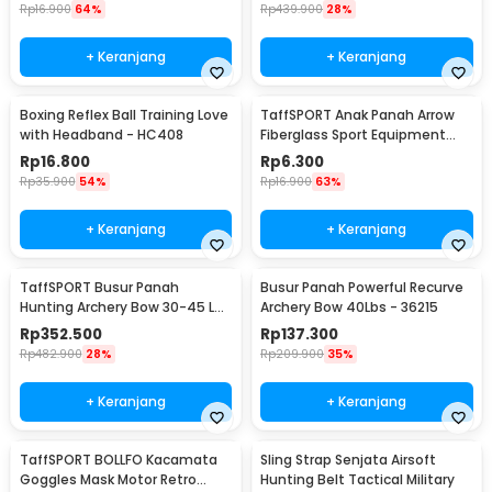
Rp
16.900
64%
Rp
439.900
28%
+ Keranjang
+ Keranjang
Boxing Reflex Ball Training Love
TaffSPORT Anak Panah Arrow
with Headband - HC408
Fiberglass Sport Equipment
Spine 800 1 PCS - JH813
Rp
16.800
Rp
6.300
Rp
35.900
54%
Rp
16.900
63%
+ Keranjang
+ Keranjang
TaffSPORT Busur Panah
Busur Panah Powerful Recurve
Hunting Archery Bow 30-45 LB
Archery Bow 40Lbs - 36215
- SA
Rp
352.500
Rp
137.300
Rp
482.900
28%
Rp
209.900
35%
+ Keranjang
+ Keranjang
TaffSPORT BOLLFO Kacamata
Sling Strap Senjata Airsoft
Goggles Mask Motor Retro
Hunting Belt Tactical Military