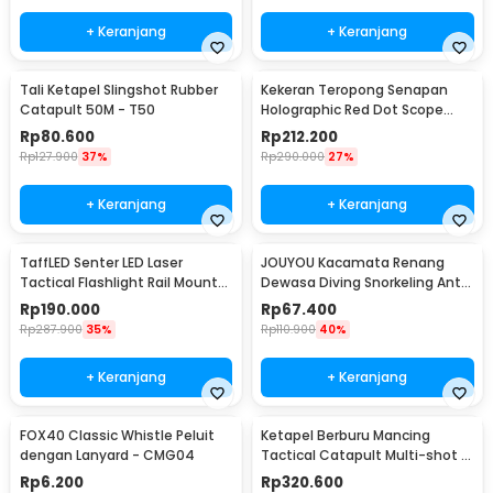
+ Keranjang
+ Keranjang
Tali Ketapel Slingshot Rubber
Kekeran Teropong Senapan
Catapult 50M - T50
Holographic Red Dot Scope
20mm - M-01
Rp
80.600
Rp
212.200
Rp
127.900
37%
Rp
290.000
27%
+ Keranjang
+ Keranjang
TaffLED Senter LED Laser
JOUYOU Kacamata Renang
Tactical Flashlight Rail Mount
Dewasa Diving Snorkeling Anti
200 Lumens - JGSD
Fog UV Protection - E0735
Rp
190.000
Rp
67.400
Rp
287.900
35%
Rp
110.900
40%
+ Keranjang
+ Keranjang
FOX40 Classic Whistle Peluit
Ketapel Berburu Mancing
dengan Lanyard - CMG04
Tactical Catapult Multi-shot -
KMSS
Rp
6.200
Rp
320.600