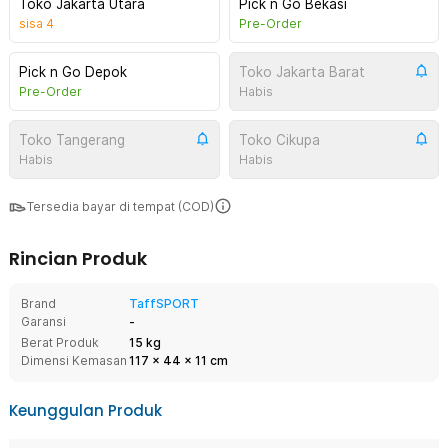
Toko Jakarta Utara
Pick n Go Bekasi
sisa
4
Pre-Order
Pick n Go Depok
Toko Jakarta Barat
Pre-Order
Habis
Toko Tangerang
Toko Cikupa
Habis
Habis
Tersedia bayar di tempat (COD)
Rincian Produk
Brand
TaffSPORT
Garansi
-
Berat Produk
15 kg
Dimensi Kemasan
117
x
44
x
11
cm
Keunggulan Produk