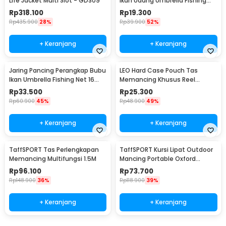
Life Jacket Multi Slot - GDS09
Ikan Udang Umbrella Fishing
Net 5 Hole
Rp
318.100
Rp
19.300
Rp
435.900
28%
Rp
39.900
52%
+ Keranjang
+ Keranjang
Jaring Pancing Perangkap Bubu
LEO Hard Case Pouch Tas
Ikan Umbrella Fishing Net 16
Memancing Khusus Reel
Holes - H14572
Pancing - F-49
Rp
33.500
Rp
25.300
Rp
60.900
45%
Rp
48.900
49%
+ Keranjang
+ Keranjang
TaffSPORT Tas Perlengkapan
TaffSPORT Kursi Lipat Outdoor
Memancing Multifungsi 1.5M
Mancing Portable Oxford
Folding Chair - YYY002
Rp
96.100
Rp
73.700
Rp
148.900
36%
Rp
118.900
39%
+ Keranjang
+ Keranjang