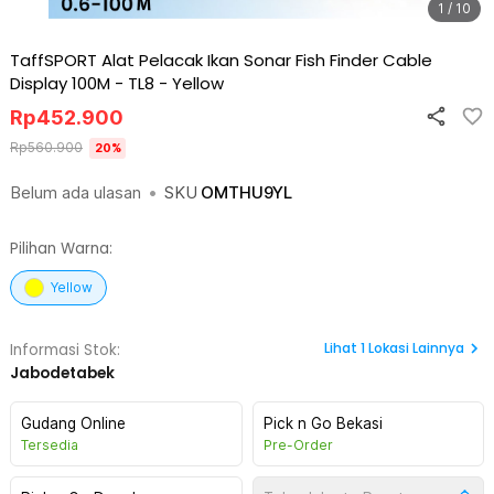
1 / 10
TaffSPORT Alat Pelacak Ikan Sonar Fish Finder Cable
Display 100M - TL8
-
Yellow
Rp
452.900
Rp
560.900
20
%
Belum ada ulasan
•
SKU
OMTHU9YL
Pilihan Warna:
Yellow
Lihat
1
Lokasi Lainnya
Informasi Stok:
Jabodetabek
Gudang Online
Pick n Go Bekasi
Tersedia
Pre-Order