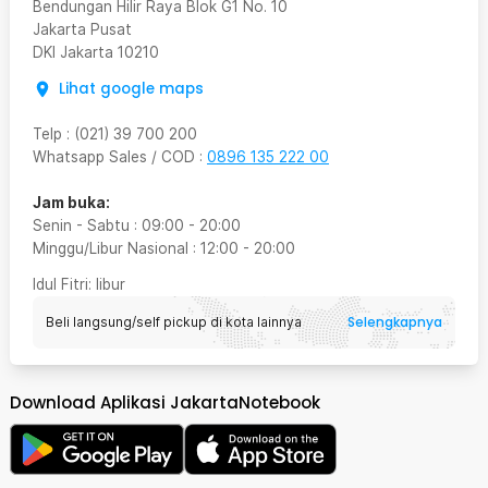
Bendungan Hilir Raya Blok G1 No. 10
Jakarta Pusat
DKI Jakarta
10210
Lihat google maps
Telp
:
(021) 39 700 200
Whatsapp Sales / COD
:
0896 135 222 00
Jam buka:
Senin - Sabtu
:
09:00
-
20:00
Minggu/Libur Nasional
:
12:00
-
20:00
Idul Fitri
: libur
Selengkapnya
Beli langsung/self pickup di kota lainnya
Download Aplikasi JakartaNotebook