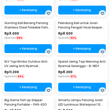
+ Keranjang
+ Keranjang
Gunting Kail Benang Pancing
Pelindung Kail untuk Joran
Stainless Steel Foldable Fishing
Pancing Pengait Hook Keeper
Scissors - GK01
10 PCS
Rp
9.000
Rp
8.500
Rp
21.900
59%
Rp
21.900
62%
+ Keranjang
+ Keranjang
KLV Topi Rimba Outdoor Anti
Sparsil Jaring Topi Mancing Anti
UV Jaring Anti Nyamuk
Nyamuk Serangga - B-18DY
Poliester Boonie Hat - TP33
Rp
11.200
Rp
8.200
Rp
23.900
54%
Rp
13.000
37%
+ Keranjang
+ Keranjang
Big Game Fish Lip Gripper
Gmarty Lampu Pancing Joran
Pancing Portable - FHG-62O
LED Luminous Waterproof 10
PCS - Q0142