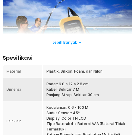
Lebih Banyak
Spesifikasi
Material
Plastik, Silikon, Foam, dan Nilon
Radar ikan ini sangat cocok untuk Anda yang hobi memancing. Alat ini
dapat mendeteksi keberadaan ikan dan objek yang ada di dalam air. Jika
Radar: 6.8 x 12 x 2.8 cm
Anda ingin menemukan spot memancing yang bagus, maka Anda harus
Dimensi
Kabel: Sekitar 7 M
memiliki radar ikan ini. Dengan fitur yang lengkap dan kemampuan yang
Panjang Strap: Sekitar 30 cm
handal, radar ikan ini akan menjadi asisten yang tak tergantikan bagi
Anda dalam menemukan dan menangkap ikan saat memancing.
Kedalaman: 0.6 - 100 M
Sudut Sensor: 45°
Fitur
Display: Color TN LCD
Lain-lain
Tipe Baterai: 4 x Baterai AAA (Baterai Tidak
Mendeteksi Ikan di Kedalaman Air
Termasuk)
Alat ini dapat mendeteksi keberadaan ikan dan objek di dalam air
Satuan Pengukuran: Feet atau Meter (M)