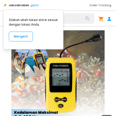
Jabodetabek
ganti
Order Tracking
Alat Kopi
Silakan ubah lokasi store sesuai
dengan lokasi Anda.
Mengerti