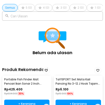
1 x Panduan Penggunaan
Semua
5
(
0
)
4
(
0
)
3
(
0
)
2
(
0
)
1
(
0
)
Cari Ulasan
Belum ada ulasan
Produk Rekomendasi
Portable Fish Finder Alat
TaffSPORT Set Mata Kail
Pencari Ikan Sonar 2 Inch
Pancing No 3-12 J Hook Tajam
Display 100M - TL-88E
70 PCS with Box - 94151-BE
Rp
425.400
Rp
6.100
Rp
604.900
30%
Rp
16.900
64%
+ Keranjang
+ Keranjang