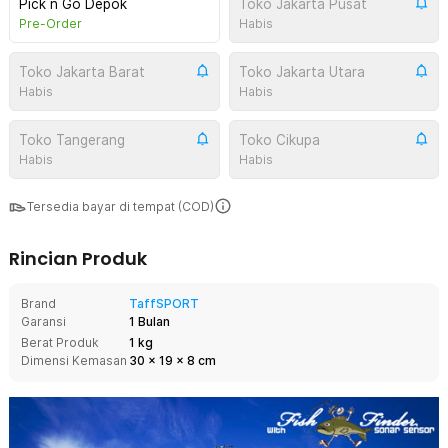
Pick n Go Depok
Toko Jakarta Pusat
Pre-Order
Habis
Toko Jakarta Barat
Toko Jakarta Utara
Habis
Habis
Toko Tangerang
Toko Cikupa
Habis
Habis
Tersedia bayar di tempat (COD)
Rincian Produk
Brand
TaffSPORT
Garansi
1 Bulan
Berat Produk
1 kg
Dimensi Kemasan
30
x
19
x
8
cm