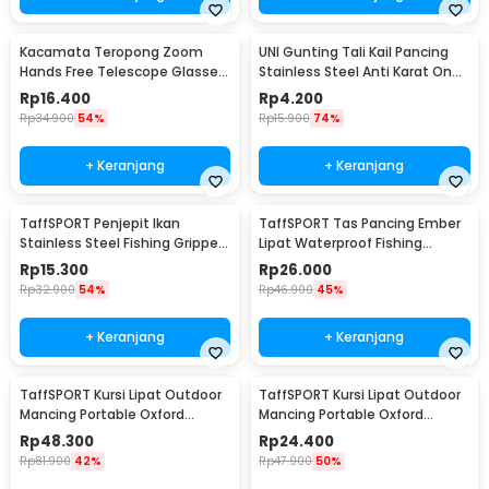
Kacamata Teropong Zoom
UNI Gunting Tali Kail Pancing
Hands Free Telescope Glasses
Stainless Steel Anti Karat One
untuk Fishing - HG00117
Hand - 7261
Rp
16.400
Rp
4.200
Rp
34.900
54%
Rp
15.900
74%
+ Keranjang
+ Keranjang
TaffSPORT Penjepit Ikan
TaffSPORT Tas Pancing Ember
Stainless Steel Fishing Gripper
Lipat Waterproof Fishing
Anti Karat - YS05
Bucket
Rp
15.300
Rp
26.000
Rp
32.900
54%
Rp
46.900
45%
+ Keranjang
+ Keranjang
TaffSPORT Kursi Lipat Outdoor
TaffSPORT Kursi Lipat Outdoor
Mancing Portable Oxford
Mancing Portable Oxford
Folding Chair - ZDY01
Folding Chair - A0003
Rp
48.300
Rp
24.400
Rp
81.900
42%
Rp
47.900
50%