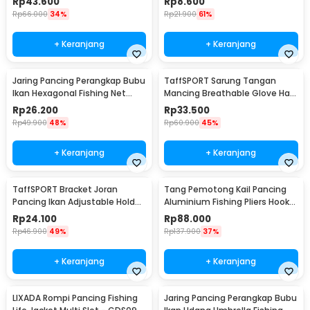
Rp
43.600
Rp
8.600
Rp
66.000
34%
Rp
21.900
61%
+ Keranjang
+ Keranjang
Jaring Pancing Perangkap Bubu
TaffSPORT Sarung Tangan
Ikan Hexagonal Fishing Net
Mancing Breathable Glove Half
Trap 8 Hole
Finger 1 Pair - DW-GRTX
Rp
26.200
Rp
33.500
Rp
49.900
48%
Rp
60.900
45%
+ Keranjang
+ Keranjang
TaffSPORT Bracket Joran
Tang Pemotong Kail Pancing
Pancing Ikan Adjustable Holder
Aluminium Fishing Pliers Hook
1.7M - V-003
Remover
Rp
24.100
Rp
88.000
Rp
46.900
49%
Rp
137.900
37%
+ Keranjang
+ Keranjang
LIXADA Rompi Pancing Fishing
Jaring Pancing Perangkap Bubu