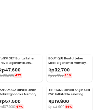
TaffSPORT Bantal Leher
BOUTIQUE Bantal Leher
Travel Ergonomis 360
Mobil Ergonomis Memory
Support Neck Pillow - NF302
Foam Car Headrest Pillow -
Rp
47.600
Rp
32.700
CAR247
Rp
80.900
Rp
59.900
42%
46%
MALUOKASA Bantal Leher
TaffHOME Bantal Angin Kaki
Mobil Ergonomis Memory
PVC Inflatable Relaxing
Foam Car Headrest Pillow -
Pillow - JJ06114
Rp
57.500
Rp
19.800
M3D
Rp
107.900
Rp
44.900
47%
56%