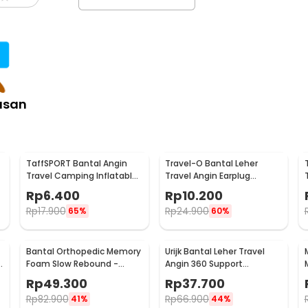
akan bantal angin ini di rumah ataupun
ga kaki yang sedang cedera.
asan
 Produk TaffHOME ini dapat dikempiskan
 tidak digunakan. Cocok untuk para
TaffSPORT Bantal Angin
Travel-O Bantal Leher
Travel Camping Inflatable
Travel Angin Earplug
:
Air Pillow 330x220mm -
Eyemask Neck Pillow - RH20
Rp
6.400
Rp
10.200
XLZT-15
Footrest Pillow - BAT24
Rp
17.900
Rp
24.900
65%
60%
Bantal Orthopedic Memory
Urijk Bantal Leher Travel
d
Foam Slow Rebound -
Angin 360 Support
OPP10
Inflatable Neck Pillow -
Rp
49.300
Rp
37.700
M1345
Rp
82.900
Rp
66.900
41%
44%