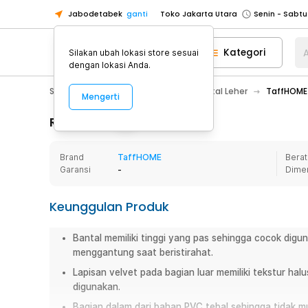
Jabodetabek
ganti
Toko Jakarta Utara
Toko Tangerang
Kategori
A
Silakan ubah lokasi store sesuai
Toko Cikupa
dengan lokasi Anda.
Pick n Go Jakarta Barat
Senin - J
Sport & Outdoor
Traveling
Bantal Leher
TaffHOME 
Mengerti
Pick n Go Bekasi
Senin - Jumat (08
Pick n Go Depok
Senin - Jumat (08
Rincian Produk
Toko Jakarta Pusat
Senin - Sabtu
Brand
TaffHOME
Berat
Toko Jakarta Barat
Senin - Sabtu
Garansi
-
Dime
Toko Jakarta Utara
Toko Tangerang
Keunggulan Produk
Toko Cikupa
Bantal memiliki tinggi yang pas sehingga cocok digu
Pick n Go Jakarta Barat
Senin - J
menggantung saat beristirahat.
Pick n Go Bekasi
Senin - Jumat (08
Lapisan velvet pada bagian luar memiliki tekstur ha
Pick n Go Depok
Senin - Jumat (08
digunakan.
Bagian dalam dari bahan PVC tebal sehingga tidak