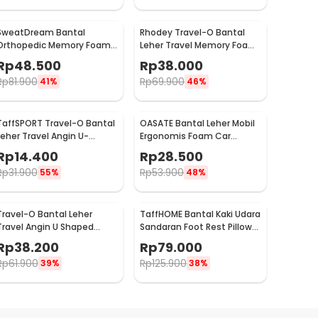
SweatDream Bantal
Rhodey Travel-O Bantal
Orthopedic Memory Foam
Leher Travel Memory Foam
Slow Rebound Bamboo -
U-Shaped Neck Pillow -
Rp
48.500
Rp
38.000
SD600
SR43
Rp
81.900
Rp
69.900
41%
46%
TaffSPORT Travel-O Bantal
OASATE Bantal Leher Mobil
Leher Travel Angin U-
Ergonomis Foam Car
Shaped Neck Pillow - RH34
Headrest Pillow - M5
Rp
14.400
Rp
28.500
Rp
31.900
Rp
53.900
55%
48%
Travel-O Bantal Leher
TaffHOME Bantal Kaki Udara
Travel Angin U Shaped
Sandaran Foot Rest Pillow
Inflatable Neck Pillow -
Inflatable - BAT24
Rp
38.200
Rp
79.000
RH30
Rp
61.900
Rp
125.900
39%
38%