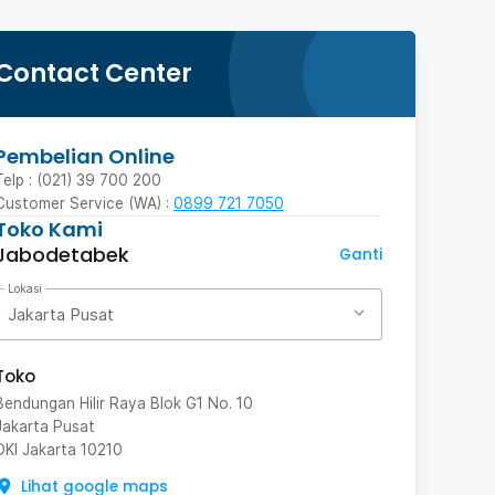
Contact Center
Pembelian Online
Telp : (021) 39 700 200
Customer Service (WA) :
0899 721 7050
Toko Kami
Jabodetabek
Ganti
Lokasi
Jakarta Pusat
Toko
Bendungan Hilir Raya Blok G1 No. 10
Jakarta Pusat
DKI Jakarta
10210
Lihat google maps