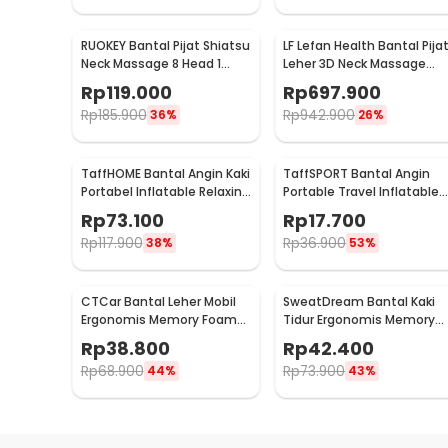
RUOKEY Bantal Pijat Shiatsu
LF Lefan Health Bantal Pija
Neck Massage 8 Head 1
Leher 3D Neck Massage
Button - CMH-8028
Kneading Heating - LF-
Rp
119.000
Rp
697.900
YK006
Rp
185.900
Rp
942.900
36%
26%
TaffHOME Bantal Angin Kaki
TaffSPORT Bantal Angin
Portabel Inflatable Relaxing
Portable Travel Inflatable
Foot Rest - BSZ0020
Aeros Pillow - F8057
Rp
73.100
Rp
17.700
Rp
117.900
Rp
36.900
38%
53%
CTCar Bantal Leher Mobil
SweatDream Bantal Kaki
Ergonomis Memory Foam
Tidur Ergonomis Memory
Car Headrest Pillow - CT5
Foam Leg Sleeping Pillow -
Rp
38.800
Rp
42.400
ZT-09
Rp
68.900
Rp
73.900
44%
43%