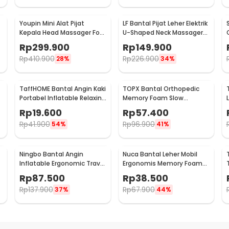
t
Youpin Mini Alat Pijat
LF Bantal Pijat Leher Elektrik
Kepala Head Massager Four
U-Shaped Neck Massager
Wheel Rotation - M2
Pillow - LR-S100
Rp
299.900
Rp
149.900
Rp
410.900
Rp
226.900
28%
34%
TaffHOME Bantal Angin Kaki
TOPX Bantal Orthopedic
Portabel Inflatable Relaxing
Memory Foam Slow
Feet Pillow - IAF-05
Rebound Pillow
Rp
19.600
Rp
57.400
48.5x28.5cm - TC100
Rp
41.900
Rp
96.900
54%
41%
Ningbo Bantal Angin
Nuca Bantal Leher Mobil
Inflatable Ergonomic Travel
Ergonomis Memory Foam
Pillow Support - NT10
Car Headrest Pillow - NC33
Rp
87.500
Rp
38.500
Rp
137.900
Rp
67.900
37%
44%