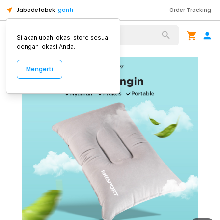
Jabodetabek
ganti
Order Tracking
Alat Kopi
Silakan ubah lokasi store sesuai
dengan lokasi Anda.
Mengerti