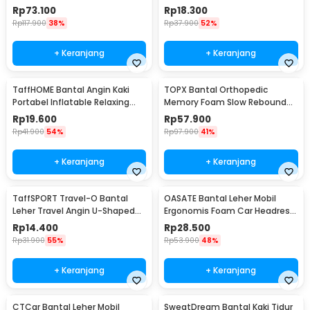
Foot Rest - BSZ0020
Aeros Pillow - F8057
Rp
73.100
Rp
18.300
Rp
117.900
38%
Rp
37.900
52%
+ Keranjang
+ Keranjang
TaffHOME Bantal Angin Kaki
TOPX Bantal Orthopedic
Portabel Inflatable Relaxing
Memory Foam Slow Rebound
Feet Pillow - IAF-05
Pillow 48.5x28.5cm - TC100
Rp
19.600
Rp
57.900
Rp
41.900
54%
Rp
97.900
41%
+ Keranjang
+ Keranjang
TaffSPORT Travel-O Bantal
OASATE Bantal Leher Mobil
Leher Travel Angin U-Shaped
Ergonomis Foam Car Headrest
Neck Pillow - RH34
Pillow - M5
Rp
14.400
Rp
28.500
Rp
31.900
55%
Rp
53.900
48%
+ Keranjang
+ Keranjang
CTCar Bantal Leher Mobil
SweatDream Bantal Kaki Tidur