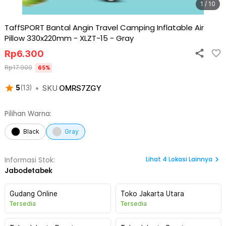
1 / 10
TaffSPORT Bantal Angin Travel Camping Inflatable Air
Pillow 330x220mm - XLZT-15
-
Gray
Rp
6.300
Rp
17.900
65
%
•
SKU
OMRS7ZGY
5
(
13
)
Pilihan Warna:
Black
Gray
Lihat
4
Lokasi Lainnya
Informasi Stok:
Jabodetabek
Gudang Online
Toko Jakarta Utara
Tersedia
Tersedia