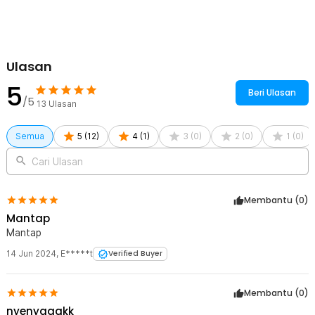
Kelengkapan Produk
Rincian yang Anda dapatkan untuk pembelian produk ini:
Ulasan
1 x TaffSPORT Bantal Angin Travel Camping Inflatable Air Pillow
330x220mm - XLZT-15
5
Beri Ulasan
/5
13
Ulasan
Semua
5
(
12
)
4
(
1
)
3
(
0
)
2
(
0
)
1
(
0
)
Cari Ulasan
Membantu (
0
)
Mantap
Mantap
14 Jun 2024
,
E*****t
Verified Buyer
Membantu (
0
)
nyenyaaakk