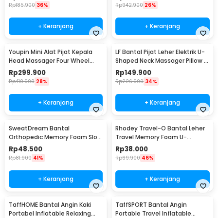
Rp
185.900
36%
Rp
942.900
26%
+ Keranjang
+ Keranjang
Youpin Mini Alat Pijat Kepala
LF Bantal Pijat Leher Elektrik U-
Head Massager Four Wheel
Shaped Neck Massager Pillow -
Rotation - M2
LR-S100
Rp
299.900
Rp
149.900
Rp
410.900
28%
Rp
226.900
34%
+ Keranjang
+ Keranjang
SweatDream Bantal
Rhodey Travel-O Bantal Leher
Orthopedic Memory Foam Slow
Travel Memory Foam U-
Rebound Bamboo - SD600
Shaped Neck Pillow - SR43
Rp
48.500
Rp
38.000
Rp
81.900
41%
Rp
69.900
46%
+ Keranjang
+ Keranjang
TaffHOME Bantal Angin Kaki
TaffSPORT Bantal Angin
Portabel Inflatable Relaxing
Portable Travel Inflatable