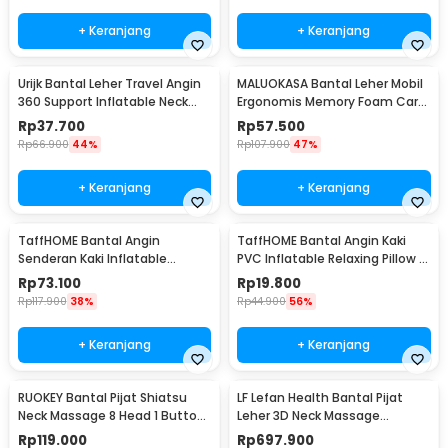
+ Keranjang
+ Keranjang
Urijk Bantal Leher Travel Angin
MALUOKASA Bantal Leher Mobil
360 Support Inflatable Neck
Ergonomis Memory Foam Car
Pillow - M1345
Headrest Pillow - M3D
Rp
37.700
Rp
57.500
Rp
66.900
44%
Rp
107.900
47%
+ Keranjang
+ Keranjang
TaffHOME Bantal Angin
TaffHOME Bantal Angin Kaki
Senderan Kaki Inflatable
PVC Inflatable Relaxing Pillow -
Footrest Pillow - BAT24
JJ06114
Rp
73.100
Rp
19.800
Rp
117.900
38%
Rp
44.900
56%
+ Keranjang
+ Keranjang
RUOKEY Bantal Pijat Shiatsu
LF Lefan Health Bantal Pijat
Neck Massage 8 Head 1 Button
Leher 3D Neck Massage
- CMH-8028
Kneading Heating - LF-YK006
Rp
119.000
Rp
697.900