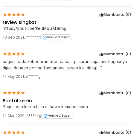
Membantu (
0
)
review singkat
https://youtu.be/Ke6M6GXDm8g
18 Sep 2021
,
Y*****n
Verified Buyer
Membantu (
0
)
bagus. tiada kebocoran atau cacat tpi saran saja min. bagusnya
dijual dengan pompa tangannya. susah kali ditiup :D
17 May 2021
,
E*****g
Membantu (
0
)
Bantal keren
Bagus dan keren bisa di bawa kemana mana
14 Mar 2020
,
A*****g
Verified Buyer
Membantu (
0
)