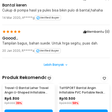
Bantal keren
Cukup di pompa hasil ya pules bisa bikin pulo di bantal,hahaha
14 Mar 2020
,
A*****g
Verified Buyer
Membantu (
0
)
Goood...
Tampilan bagus, bahan suede. Untuk hrga segitu, puas dah.
20 Jan 2020
,
R*****a
Verified Buyer
Lebih Banyak
Produk Rekomendasi
Travel-O Bantal Leher Travel
TaffSPORT Bantal Angin
Angin U-Shaped Inflatable
Inflatable PVC Portable Neck
Neck Pillow - RH20
Pillow High Rest - H0T019
Rp
6.800
Rp
10.500
Rp
11.000
39%
Rp
24.900
58%