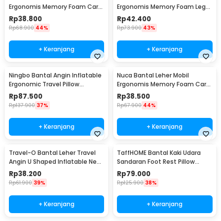
Ergonomis Memory Foam Car
Ergonomis Memory Foam Leg
Headrest Pillow - CT5
Sleeping Pillow - ZT-09
Rp
38.800
Rp
42.400
Rp
68.900
44%
Rp
73.900
43%
+ Keranjang
+ Keranjang
Ningbo Bantal Angin Inflatable
Nuca Bantal Leher Mobil
Ergonomic Travel Pillow
Ergonomis Memory Foam Car
Support - NT10
Headrest Pillow - NC33
Rp
87.500
Rp
38.500
Rp
137.900
37%
Rp
67.900
44%
+ Keranjang
+ Keranjang
Travel-O Bantal Leher Travel
TaffHOME Bantal Kaki Udara
Angin U Shaped Inflatable Neck
Sandaran Foot Rest Pillow
Pillow - RH30
Inflatable - BAT24
Rp
38.200
Rp
79.000
Rp
61.900
39%
Rp
125.900
38%
+ Keranjang
+ Keranjang