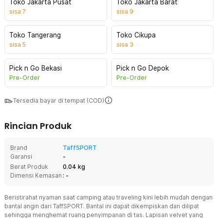
Toko Jakarta Pusat
Toko Jakarta Barat
sisa
7
sisa
9
Toko Tangerang
Toko Cikupa
sisa
5
sisa
3
Pick n Go Bekasi
Pick n Go Depok
Pre-Order
Pre-Order
Tersedia bayar di tempat (COD)
Rincian Produk
Brand
TaffSPORT
Garansi
-
Berat Produk
0.04 kg
Dimensi Kemasan
: -
Beristirahat nyaman saat camping atau traveling kini lebih mudah dengan
bantal angin dari TaffSPORT. Bantal ini dapat dikempiskan dan dilipat
sehingga menghemat ruang penyimpanan di tas. Lapisan velvet yang