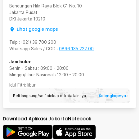
Bendungan Hilir Raya Blok G1 No. 10
Jakarta Pusat
DKI Jakarta
10210
Lihat google maps
Telp
:
(021) 39 700 200
Whatsapp Sales / COD
:
0896 135 222 00
Jam buka:
Senin - Sabtu
:
09:00
-
20:00
Minggu/Libur Nasional
:
12:00
-
20:00
Idul Fitri
: libur
Selengkapnya
Beli langsung/self pickup di kota lainnya
Download Aplikasi JakartaNotebook