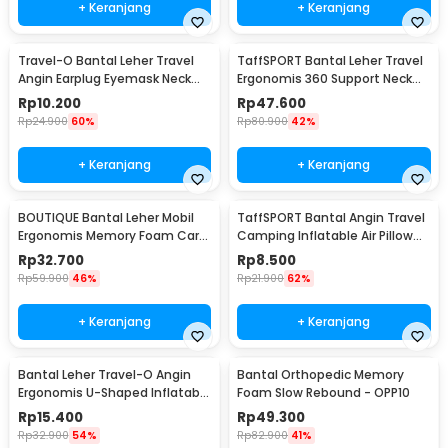
+ Keranjang
+ Keranjang
Travel-O Bantal Leher Travel
TaffSPORT Bantal Leher Travel
Angin Earplug Eyemask Neck
Ergonomis 360 Support Neck
Pillow - RH20
Pillow - NF302
Rp
10.200
Rp
47.600
Rp
24.900
60%
Rp
80.900
42%
+ Keranjang
+ Keranjang
BOUTIQUE Bantal Leher Mobil
TaffSPORT Bantal Angin Travel
Ergonomis Memory Foam Car
Camping Inflatable Air Pillow
Headrest Pillow - CAR247
380x240mm - BAT23
Rp
32.700
Rp
8.500
Rp
59.900
46%
Rp
21.900
62%
+ Keranjang
+ Keranjang
Bantal Leher Travel-O Angin
Bantal Orthopedic Memory
Ergonomis U-Shaped Inflatable
Foam Slow Rebound - OPP10
Neck Pillow - RH40
Rp
15.400
Rp
49.300
Rp
32.900
54%
Rp
82.900
41%