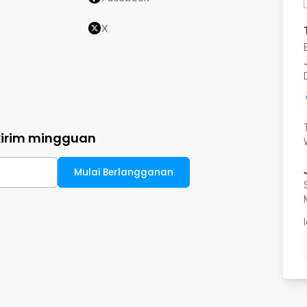
X
kirim mingguan
Mulai Berlangganan