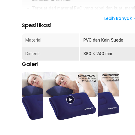
Terbuat dari material PVC yang tebal dan kuat, mem
Lebih Banyak
Overview
Spesifikasi
Tidur di perjalanan sering kali terasa tak nyaman karena 
Bantal angin travel hadir sebagai solusi praktis untuk An
Material
PVC dan Kain Suede
dibawa bepergian karena ringan dan hemat ruang penyimpan
digunakan dan kempiskan ketika ingin disimpan. Permuka
Dimensi
380 x 240 mm
kenyamanan Anda. Bisa digunakan untuk menemani perjala
Galeri
Fitur
Bantal dengan Desain Inflatable
Agar tidak memakan ruang penyimpanan di tas Anda, maka
diisi dengan angin lalu dikempiskan saat disimpan. And
lubang udara yang tersedia. Bantal ini pun memiliki sen
sehingga Anda dapat beristirahat dengan nyaman saat 
Portable dan Mudah Disimpan
Anda bisa dengan mudah membawa bantal angin ini ket
kempis, bantal bisa dilipat kemudian Anda bisa menyimp
perjalanan nanti. Bantal bisa dilipat hingga ukuran kec