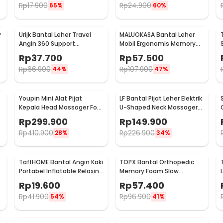
Rp
17.900
Rp
24.900
65%
60%
y
Urijk Bantal Leher Travel
MALUOKASA Bantal Leher
Angin 360 Support
Mobil Ergonomis Memory
Inflatable Neck Pillow -
Foam Car Headrest Pillow -
Rp
37.700
Rp
57.500
M1345
M3D
Rp
66.900
Rp
107.900
44%
47%
t
Youpin Mini Alat Pijat
LF Bantal Pijat Leher Elektrik
Kepala Head Massager Four
U-Shaped Neck Massager
Wheel Rotation - M2
Pillow - LR-S100
Rp
299.900
Rp
149.900
Rp
410.900
Rp
226.900
28%
34%
TaffHOME Bantal Angin Kaki
TOPX Bantal Orthopedic
Portabel Inflatable Relaxing
Memory Foam Slow
Feet Pillow - IAF-05
Rebound Pillow
Rp
19.600
Rp
57.400
48.5x28.5cm - TC100
Rp
41.900
Rp
96.900
54%
41%