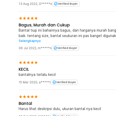
13 Aug 2022
,
G*****n
Verified Buyer
Bagus, Murah dan Cukup
Bantal tiup ini bahannya bagus, dan harganya murah bang
baik. tentang size, bantal seukuran ini pas banget digun
Selengkapnya
dibawa, dan sangat membantu saat tidur dengan alas sea
06 Jul 2022
,
m*****n
Verified Buyer
KECIL
bantalnya terlalu kecil
15 Mar 2020
,
a*****i
Verified Buyer
Bantal
Harus lihat deskripsi dulu, ukuran bantal nya kecil