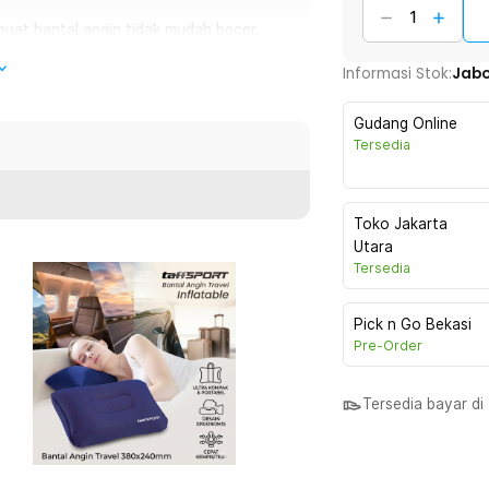
buat bantal angin tidak mudah bocor.
Informasi Stok:
Jab
tidak ada bantal untuk menopang kepala.
Gudang Online
da. Bantal yang satu ini sangat mudah untuk
Tersedia
an. Isi bantal dengan angin ketika ingin
annya halus sehingga akan meningkatkan
nan Anda, berkemah, dan lainnya.
Toko Jakarta
Utara
Tersedia
 bantal ini memiliki desain inflatable,
Pick n Go Bekasi
a dapat mengisinya dengan mudah melalui
Pre-Order
sasi yang mirip dengan bantal biasa
melakukan perjalanan.
Tersedia bayar d
ika dalam keadaan kempis. Saat sudah
annya di tas untuk digunakan di
il sehingga tak akan memerlukan banyak