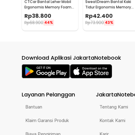
CTCar Bantal Leher Mobil
SweatDream Bantal Kaki
Ergonomis Memory Foam
Tidur Ergonomis Memory
Car Headrest Pillow - CT5
Foam Leg Sleeping Pillow -
Rp
38.800
Rp
42.400
ZT-09
Rp
68.900
Rp
73.900
44%
43%
Download Aplikasi JakartaNotebook
Layanan Pelanggan
JakartaNoteb
Bantuan
Tentang Kami
Klaim Garansi Produk
Kontak Kami
Biaya Pengiriman
Karir