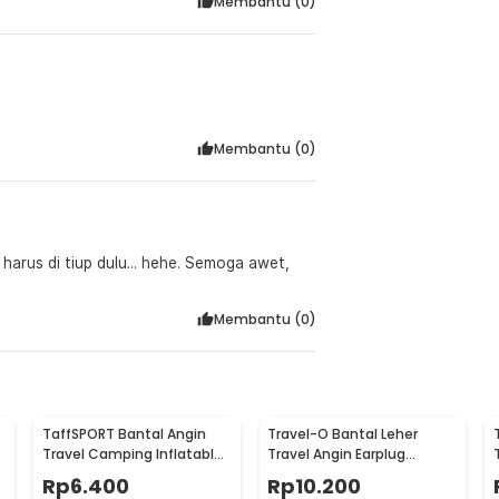
Membantu (
0
)
Membantu (
0
)
 harus di tiup dulu... hehe. Semoga awet,
Membantu (
0
)
TaffSPORT Bantal Angin
Travel-O Bantal Leher
Travel Camping Inflatable
Travel Angin Earplug
Air Pillow 330x220mm -
Eyemask Neck Pillow - RH20
Rp
6.400
Rp
10.200
XLZT-15