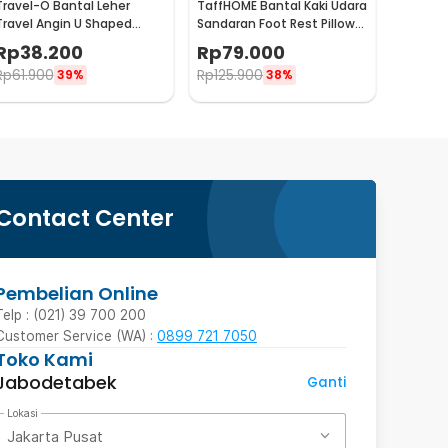
Travel-O Bantal Leher
TaffHOME Bantal Kaki Udara
Travel Angin U Shaped
Sandaran Foot Rest Pillow
Inflatable Neck Pillow -
Inflatable - BAT24
Rp
38.200
Rp
79.000
RH30
Rp
61.900
Rp
125.900
39%
38%
Contact Center
Pembelian Online
Telp : (021) 39 700 200
Customer Service (WA) :
0899 721 7050
Toko Kami
Jabodetabek
Ganti
Lokasi
Jakarta Pusat