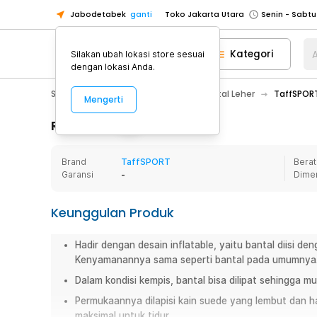
Jabodetabek
ganti
Toko Jakarta Utara
Toko Tangerang
Kategori
A
Silakan ubah lokasi store sesuai
Toko Cikupa
dengan lokasi Anda.
Pick n Go Jakarta Barat
Senin - J
Sport & Outdoor
Traveling
Bantal Leher
TaffSPORT
Mengerti
Pick n Go Bekasi
Senin - Jumat (08
Pick n Go Depok
Senin - Jumat (08
Rincian Produk
Toko Jakarta Pusat
Senin - Sabtu
Brand
TaffSPORT
Berat
Toko Jakarta Barat
Senin - Sabtu
Garansi
-
Dime
Toko Jakarta Utara
Toko Tangerang
Keunggulan Produk
Toko Cikupa
Hadir dengan desain inflatable, yaitu bantal diisi den
Pick n Go Jakarta Barat
Senin - J
Kenyamanannya sama seperti bantal pada umumnya
Pick n Go Bekasi
Senin - Jumat (08
Dalam kondisi kempis, bantal bisa dilipat sehingga 
Pick n Go Depok
Senin - Jumat (08
Permukaannya dilapisi kain suede yang lembut dan 
maksimal untuk tidur
.