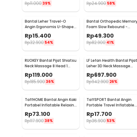
Rp
11.000
Rp
24.900
39%
58%
Bantal Leher Travel-O
Bantal Orthopedic Memor
Angin Ergonomis U-Shaped
Foam Slow Rebound -
Inflatable Neck Pillow -
OPP10
Rp
15.400
Rp
49.300
RH40
Rp
32.900
Rp
82.900
54%
41%
RUOKEY Bantal Pijat Shiatsu
LF Lefan Health Bantal Pija
Neck Massage 8 Head 1
Leher 3D Neck Massage
Button - CMH-8028
Kneading Heating - LF-
Rp
119.000
Rp
697.900
YK006
Rp
185.900
Rp
942.900
36%
26%
TaffHOME Bantal Angin Kaki
TaffSPORT Bantal Angin
Portabel Inflatable Relaxing
Portable Travel Inflatable
Foot Rest - BSZ0020
Aeros Pillow - F8057
Rp
73.100
Rp
17.700
Rp
117.900
Rp
36.900
38%
53%