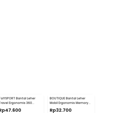
TaffSPORT Bantal Leher
BOUTIQUE Bantal Leher
Travel Ergonomis 360
Mobil Ergonomis Memory
Support Neck Pillow - NF302
Foam Car Headrest Pillow -
Rp
47.600
Rp
32.700
CAR247