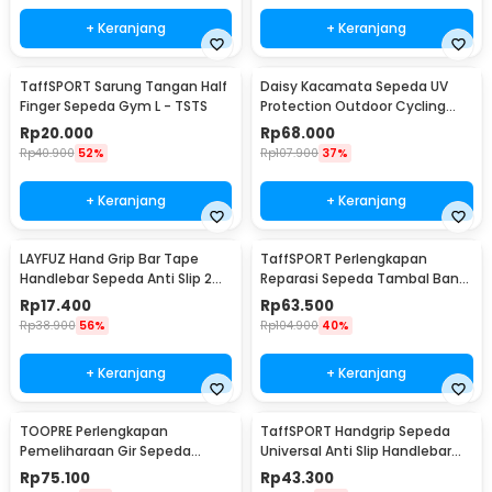
+ Keranjang
+ Keranjang
TaffSPORT Sarung Tangan Half
Daisy Kacamata Sepeda UV
Finger Sepeda Gym L - TSTS
Protection Outdoor Cycling
Sunglasses - X7
Rp
20.000
Rp
68.000
Rp
40.900
52%
Rp
107.900
37%
+ Keranjang
+ Keranjang
LAYFUZ Hand Grip Bar Tape
TaffSPORT Perlengkapan
Handlebar Sepeda Anti Slip 2
Reparasi Sepeda Tambal Ban
Roll - 70616
16 in 1 - PP06S
Rp
17.400
Rp
63.500
Rp
38.900
56%
Rp
104.900
40%
+ Keranjang
+ Keranjang
TOOPRE Perlengkapan
TaffSPORT Handgrip Sepeda
Pemeliharaan Gir Sepeda
Universal Anti Slip Handlebar
Hydraulic Brake Bleed Kit - 2021
Grip - BT1001
Rp
75.100
Rp
43.300