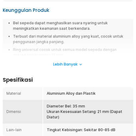
Keunggulan Produk
Bel sepeda dapat menghasilkan suara nyaring untuk
meningkatkan keamanan saat berkendara.
Terbuat dari material aluminium alloy yang kuat, cocok untuk
penggunaan jangka panjang.
Ring universal cocok untuk semua model sepeda dengan
setang berdiameter 21 mm.
Lebih Banyak
Overview
Saat bersepeda di jalan ramai, sering kali pengendara lain atau pejalan
Spesifikasi
kaki tidak menyadari keberadaan Anda. Kondisi ini dapat meningkatkan
risiko tabrakan atau situasi berbahaya saat berkendara. TaffSPORT
menghadirkan bel sepeda aluminium dengan suara nyaring yang
Material
Aluminium Alloy dan Plastik
membantu memberikan peringatan secara jelas dan cepat. Desainnya
ringkas, ringan, dan cocok digunakan untuk kebutuhan gowes harian,
Diameter Bel: 35 mm
touring, hingga commuting.
Dimensi
Ukuran Kesesuaian Setang: 21 mm (Dapat
Diatur)
Fitur
Lain-lain
Tingkat Kebisingan: Sekitar 80-85 dB
Suara Nyaring untuk Keamanan Berkendara