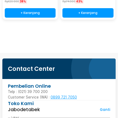
Rp
120.900
38%
Rp
74.900
43%
+ Keranjang
+ Keranjang
Ingatkan Saya
Contact Center
Pembelian Online
Telp : (021) 39 700 200
Customer Service (WA) :
0899 721 7050
Toko Kami
Jabodetabek
Ganti
Lokasi