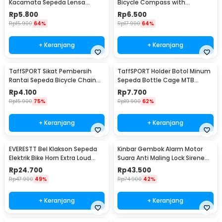
Kacamata Sepeda Lensa
Bicycle Compass with
Mercury Cycling Outdoor Sport
Trumpet Bell Aluminium -
Rp
5.800
Rp
6.500
- 3015
R2194
Rp
15.900
64%
Rp
17.900
64%
+ Keranjang
+ Keranjang
TaffSPORT Sikat Pembersih
TaffSPORT Holder Botol Minum
Rantai Sepeda Bicycle Chain
Sepeda Bottle Cage MTB
Cleaning Brush - YQ012
Adjustable - TMD05B
Rp
4.100
Rp
7.700
Rp
15.900
75%
Rp
19.900
62%
+ Keranjang
+ Keranjang
EVERESTT Bel Klakson Sepeda
Kinbar Gembok Alarm Motor
Elektrik Bike Horn Extra Loud
Suara Anti Maling Lock Sirene
95dB - SB-205
10mm - GA14
Rp
24.700
Rp
43.500
Rp
47.900
49%
Rp
74.900
42%
+ Keranjang
+ Keranjang