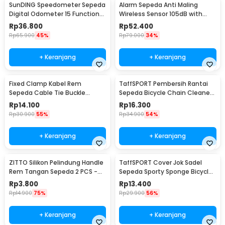
SunDING Speedometer Sepeda
Alarm Sepeda Anti Maling
Digital Odometer 15 Function
Wireless Sensor 105dB with
LCD Display - SD-548B
Remote Control - TE-168
Rp
36.800
Rp
52.400
Rp
65.900
45%
Rp
79.000
34%
+ Keranjang
+ Keranjang
Fixed Clamp Kabel Rem
TaffSPORT Pembersih Rantai
Sepeda Cable Tie Buckle
Sepeda Bicycle Chain Cleaner
Organizer 5 PCS
Scrubber - YHW10-258
Rp
14.100
Rp
16.300
Rp
30.900
55%
Rp
34.900
54%
+ Keranjang
+ Keranjang
ZITTO Silikon Pelindung Handle
TaffSPORT Cover Jok Sadel
Rem Tangan Sepeda 2 PCS -
Sepeda Sporty Sponge Bicycle
M187
Seat Universal - HM847
Rp
3.800
Rp
13.400
Rp
14.900
75%
Rp
29.900
56%
+ Keranjang
+ Keranjang