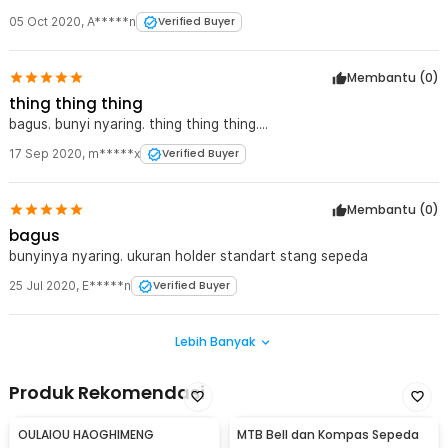
05 Oct 2020
,
A*****n
Verified Buyer
Membantu (
0
)
thing thing thing
bagus. bunyi nyaring. thing thing thing....
17 Sep 2020
,
m*****x
Verified Buyer
Membantu (
0
)
bagus
bunyinya nyaring. ukuran holder standart stang sepeda
25 Jul 2020
,
E*****n
Verified Buyer
Lebih Banyak
Produk Rekomendasi
OULAIOU HAOGHIMENG
MTB Bell dan Kompas Sepeda