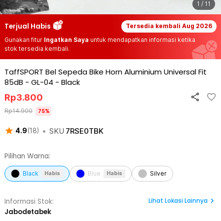
1 / 11
Terjual Habis
Tersedia kembali
Aug 2026
Gunakan fitur
Ingatkan Saya
untuk mendapatkan informasi ketika
stok tersedia kembali.
TaffSPORT Bel Sepeda Bike Horn Aluminium Universal Fit
85dB - GL-04
-
Black
Rp
3.800
Rp
14.900
75
%
•
SKU
7RSE0TBK
4.9
(
18
)
Pilihan Warna:
Black
Blue
Silver
Habis
Habis
Lihat
Lokasi Lainnya
Informasi Stok:
Jabodetabek