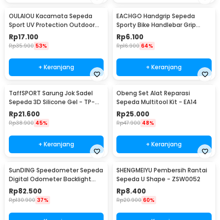
OULAIOU Kacamata Sepeda
EACHGO Handgrip Sepeda
Sport UV Protection Outdoor
Sporty Bike Handlebar Grip
Cycling Sunglasses - AJ1
Silicone 1 Pair - STD
Rp
17.100
Rp
6.100
Rp
35.900
53%
Rp
16.900
64%
+ Keranjang
+ Keranjang
TaffSPORT Sarung Jok Sadel
Obeng Set Alat Reparasi
Sepeda 3D Silicone Gel - TP-
Sepeda Multitool Kit - EA14
ZT01
Rp
21.600
Rp
25.000
Rp
38.900
45%
Rp
47.900
48%
+ Keranjang
+ Keranjang
SunDING Speedometer Sepeda
SHENGMEIYU Pembersih Rantai
Digital Odometer Backlight
Sepeda U Shape - ZSW0052
LCD Waterproof - SD-563A
Rp
82.500
Rp
8.400
Rp
130.900
37%
Rp
20.900
60%