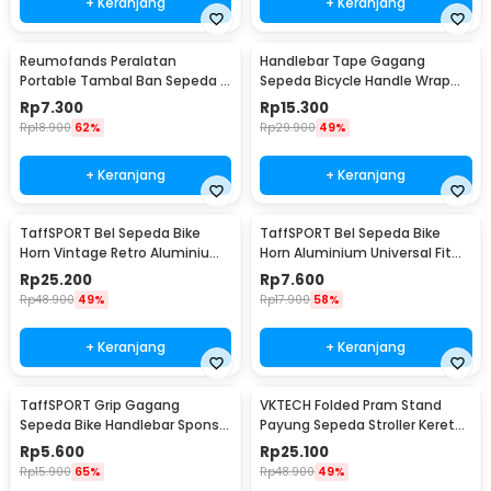
+ Keranjang
+ Keranjang
Reumofands Peralatan
Handlebar Tape Gagang
Portable Tambal Ban Sepeda -
Sepeda Bicycle Handle Wrap
RM21388
2M 30mm 2 PCS - GH-081H
Rp
7.300
Rp
15.300
Rp
18.900
62%
Rp
29.900
49%
+ Keranjang
+ Keranjang
TaffSPORT Bel Sepeda Bike
TaffSPORT Bel Sepeda Bike
Horn Vintage Retro Aluminium
Horn Aluminium Universal Fit
Alloy 85dB - CL-05
85dB - CL-6
Rp
25.200
Rp
7.600
Rp
48.900
49%
Rp
17.900
58%
+ Keranjang
+ Keranjang
TaffSPORT Grip Gagang
VKTECH Folded Pram Stand
Sepeda Bike Handlebar Spons
Payung Sepeda Stroller Kereta
Grip 1 Pair - GH-081H
Bayi - LS4G
Rp
5.600
Rp
25.100
Rp
15.900
65%
Rp
48.900
49%