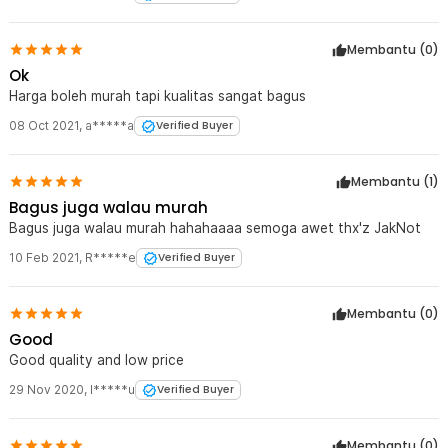
Kelengkapan Produk
Rincian yang Anda dapatkan untuk pembelian produk ini:
Membantu (
0
)
1 x TaffSPORT Bel Sepeda Bike Horn Aluminium Universal Fit
85dB - GL-04
Ok
Harga boleh murah tapi kualitas sangat bagus
08 Oct 2021
,
a*****a
Verified Buyer
Membantu (
1
)
Bagus juga walau murah
Bagus juga walau murah hahahaaaa semoga awet thx'z JakNot
10 Feb 2021
,
R*****e
Verified Buyer
Membantu (
0
)
Good
Good quality and low price
29 Nov 2020
,
I*****u
Verified Buyer
Membantu (
0
)