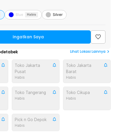
Blue
Silver
Habis
Ingatkan Saya
Lihat
Lokasi Lainnya
odetabek
Toko Jakarta
Toko Jakarta
Pusat
Barat
Habis
Habis
Toko Tangerang
Toko Cikupa
Habis
Habis
Pick n Go Depok
Habis