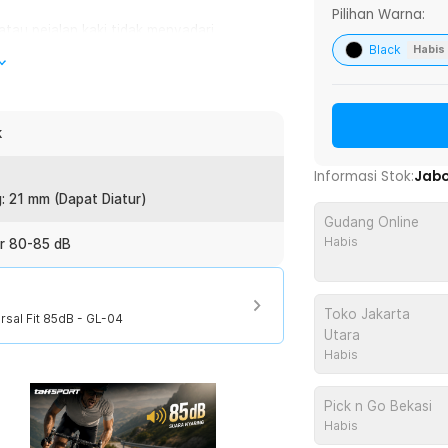
Pilihan Warna:
 atau pejalan kaki tidak menyadari
Black
abrakan atau situasi berbahaya saat
Habis
ium dengan suara nyaring yang membantu
 ringkas, ringan, dan cocok digunakan
g.
k
Informasi Stok:
Jab
: 21 mm (Dapat Diatur)
an jelas sehingga mudah terdengar di
Gudang Online
an keamanan saat melintas di jalur
Habis
ar 80-85 dB
karakter suara yang nyaring, pengguna
 risiko kecelakaan dapat diminimalkan.
b bagi pengguna sepeda harian maupun
Toko Jakarta
sal Fit 85dB - GL-04
Utara
Habis
g kokoh namun tetap ringan untuk
p karat sehingga aman digunakan saat
Pick n Go Bekasi
kaan aluminium memberikan tampilan
Habis
 plastik berkualitas pada bagian