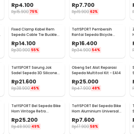
Chain Cleaning Brush -
Cage MTB Adjustable -
Rp
4.100
Rp
7.700
YQ012
TMD05B
Rp
15.900
Rp
19.900
75%
62%
Fixed Clamp Kabel Rem
TaffSPORT Pembersih
h
Sepeda Cable Tie Buckle
Rantai Sepeda Bicycle
Organizer 5 PCS
Chain Cleaner Scrubber -
Rp
14.100
Rp
16.400
YHW10-258
Rp
30.900
Rp
34.900
55%
54%
TaffSPORT Sarung Jok
Obeng Set Alat Reparasi
Sadel Sepeda 3D Silicone
Sepeda Multitool Kit - EA14
Gel - TP-ZT01
Rp
21.600
Rp
25.000
Rp
38.900
Rp
47.900
45%
48%
TaffSPORT Bel Sepeda Bike
TaffSPORT Bel Sepeda Bike
Horn Vintage Retro
Horn Aluminium Universal
Aluminium Alloy 85dB - CL-
Fit 85dB - CL-6
Rp
25.200
Rp
7.600
05
Rp
48.900
Rp
17.900
49%
58%