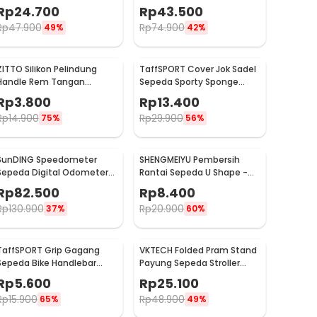
Extra Loud 95dB - SB-205
Lock Sirene 10mm - GA14
Rp
24.700
Rp
43.500
Rp
47.900
Rp
74.900
49%
42%
ZITTO Silikon Pelindung
TaffSPORT Cover Jok Sadel
Handle Rem Tangan
Sepeda Sporty Sponge
Sepeda 2 PCS - M187
Bicycle Seat Universal -
Rp
3.800
Rp
13.400
HM847
Rp
14.900
Rp
29.900
75%
56%
SunDING Speedometer
SHENGMEIYU Pembersih
Sepeda Digital Odometer
Rantai Sepeda U Shape -
Backlight LCD Waterproof -
ZSW0052
Rp
82.500
Rp
8.400
SD-563A
Rp
130.900
Rp
20.900
37%
60%
TaffSPORT Grip Gagang
VKTECH Folded Pram Stand
Sepeda Bike Handlebar
Payung Sepeda Stroller
Spons Grip 1 Pair - GH-081H
Kereta Bayi - LS4G
Rp
5.600
Rp
25.100
Rp
15.900
Rp
48.900
65%
49%