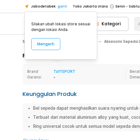
Jabodetabek
ganti
Toko Jakarta Utara
Toko Tangerang
Kategori
A
Silakan ubah lokasi store sesuai
Toko Cikupa
dengan lokasi Anda.
Pick n Go Jakarta Barat
Senin - J
Sport & Outdoor
Olahraga Sepeda
Aksesoris Sepeda 
Mengerti
Pick n Go Bekasi
Senin - Jumat (08
Pick n Go Depok
Senin - Jumat (08
Rincian Produk
Toko Jakarta Pusat
Senin - Sabtu
Brand
TaffSPORT
Berat
Toko Jakarta Barat
Senin - Sabtu
Garansi
-
Dime
Toko Jakarta Utara
Toko Tangerang
Keunggulan Produk
Toko Cikupa
Bel sepeda dapat menghasilkan suara nyaring untuk
Pick n Go Jakarta Barat
Senin - J
Terbuat dari material aluminium alloy yang kuat, co
Pick n Go Bekasi
Senin - Jumat (08
Ring universal cocok untuk semua model sepeda den
Pick n Go Depok
Senin - Jumat (08