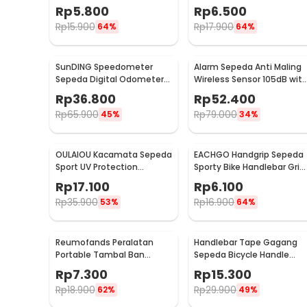
Mercury Cycling Outdoor
with Trumpet Bell
Rp
5.800
Rp
6.500
Sport - 3015
Aluminium - R2194
Rp
15.900
Rp
17.900
64%
64%
SunDING Speedometer
Alarm Sepeda Anti Maling
Sepeda Digital Odometer
Wireless Sensor 105dB wit
15 Function LCD Display -
Remote Control - TE-168
Rp
36.800
Rp
52.400
SD-548B
Rp
65.900
Rp
79.000
45%
34%
OULAIOU Kacamata Sepeda
EACHGO Handgrip Sepeda
Sport UV Protection
Sporty Bike Handlebar Grip
Outdoor Cycling
Silicone 1 Pair - STD
Rp
17.100
Rp
6.100
Sunglasses - AJ1
Rp
35.900
Rp
16.900
53%
64%
Reumofands Peralatan
Handlebar Tape Gagang
Portable Tambal Ban
Sepeda Bicycle Handle
Sepeda - RM21388
Wrap 2M 30mm 2 PCS -
Rp
7.300
Rp
15.300
GH-081H
Rp
18.900
Rp
29.900
62%
49%