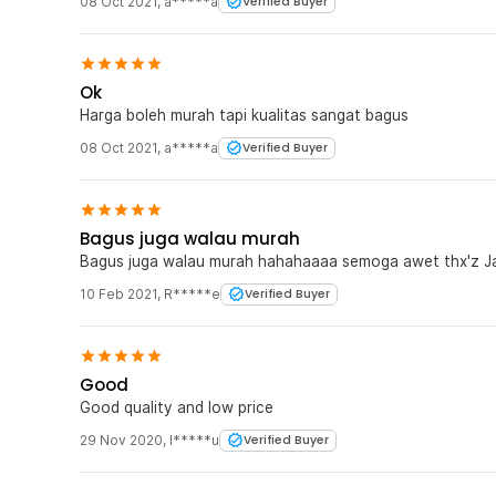
08 Oct 2021
,
a*****a
Verified Buyer
santai bersama keluarga. Suara nyaringnya membantu m
area ramai. Dengan bobot ringan dan material tahan lam
yang fungsional sekaligus stylish untuk penggunaan seh
Ok
Kelengkapan Produk
Harga boleh murah tapi kualitas sangat bagus
Rincian yang Anda dapatkan untuk pembelian produk ini
08 Oct 2021
,
a*****a
Verified Buyer
1 x TaffSPORT Bel Sepeda Bike Horn Aluminium Unive
Bagus juga walau murah
Bagus juga walau murah hahahaaaa
10 Feb 2021
,
R*****e
Verified Buyer
Good
Good quality and low price
29 Nov 2020
,
I*****u
Verified Buyer