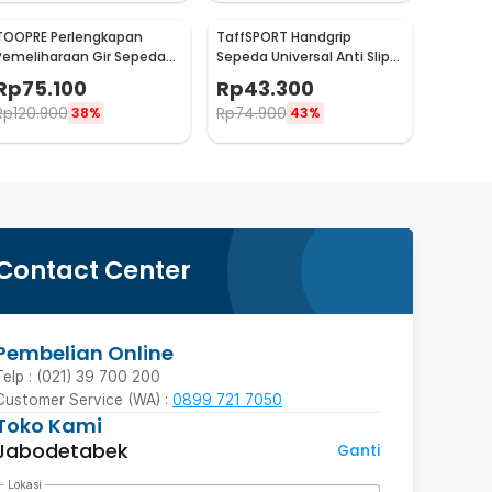
TOOPRE Perlengkapan
TaffSPORT Handgrip
Pemeliharaan Gir Sepeda
Sepeda Universal Anti Slip
Hydraulic Brake Bleed Kit -
Handlebar Grip - BT1001
Rp
75.100
Rp
43.300
2021
Rp
120.900
Rp
74.900
38%
43%
Contact Center
Pembelian Online
Telp : (021) 39 700 200
Customer Service (WA) :
0899 721 7050
Toko Kami
Jabodetabek
Ganti
Lokasi