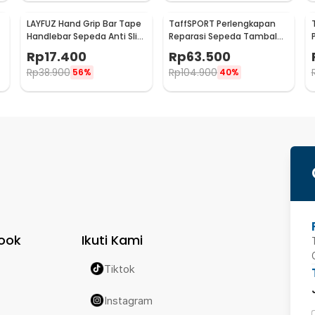
LAYFUZ Hand Grip Bar Tape
TaffSPORT Perlengkapan
Handlebar Sepeda Anti Slip
Reparasi Sepeda Tambal
2 Roll - 70616
Ban 16 in 1 - PP06S
Rp
17.400
Rp
63.500
Rp
38.900
Rp
104.900
56%
40%
ook
Ikuti Kami
Tiktok
Instagram