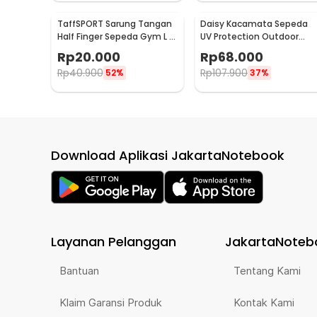
TaffSPORT Sarung Tangan
Daisy Kacamata Sepeda
Half Finger Sepeda Gym L -
UV Protection Outdoor
TSTS
Cycling Sunglasses - X7
Rp
20.000
Rp
68.000
Rp
40.900
Rp
107.900
52%
37%
Download Aplikasi JakartaNotebook
Layanan Pelanggan
JakartaNoteb
Bantuan
Tentang Kami
Klaim Garansi Produk
Kontak Kami