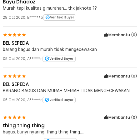
Bayu Dhadoz
Murah tapi kualitas g murahan... thx jaknote ??
28 Oct 2020
,
B*****o
Verified Buyer
Membantu (
0
)
BEL SEPEDA
barang bagus dan murah tidak mengecewakan
05 Oct 2020
,
A*****n
Verified Buyer
Membantu (
0
)
BEL SEPEDA
BARANG BAGUS DAN MURAH MERIAH TIDAK MENGECEWAKAN
05 Oct 2020
,
A*****n
Verified Buyer
Membantu (
0
)
thing thing thing
bagus. bunyi nyaring. thing thing thing....