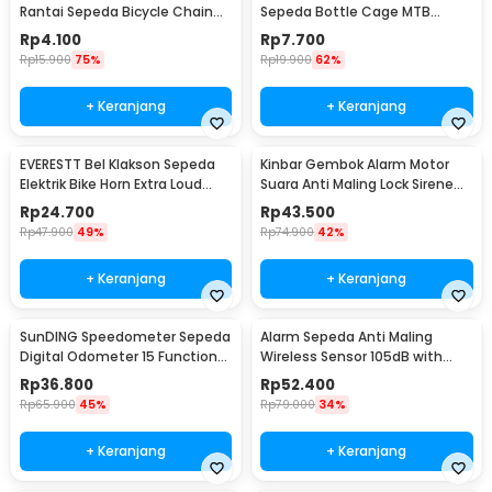
Rantai Sepeda Bicycle Chain
Sepeda Bottle Cage MTB
Cleaning Brush - YQ012
Adjustable - TMD05B
Rp
4.100
Rp
7.700
Rp
15.900
75%
Rp
19.900
62%
+ Keranjang
+ Keranjang
EVERESTT Bel Klakson Sepeda
Kinbar Gembok Alarm Motor
Elektrik Bike Horn Extra Loud
Suara Anti Maling Lock Sirene
95dB - SB-205
10mm - GA14
Rp
24.700
Rp
43.500
Rp
47.900
49%
Rp
74.900
42%
+ Keranjang
+ Keranjang
SunDING Speedometer Sepeda
Alarm Sepeda Anti Maling
Digital Odometer 15 Function
Wireless Sensor 105dB with
LCD Display - SD-548B
Remote Control - TE-168
Rp
36.800
Rp
52.400
Rp
65.900
45%
Rp
79.000
34%
+ Keranjang
+ Keranjang