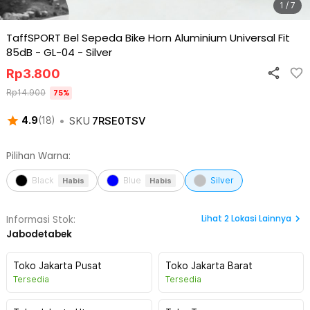
1 / 7
TaffSPORT Bel Sepeda Bike Horn Aluminium Universal Fit
85dB - GL-04
-
Silver
Rp
3.800
Rp
14.900
75
%
•
SKU
7RSE0TSV
4.9
(
18
)
Pilihan Warna:
Black
Blue
Silver
Habis
Habis
Lihat
2
Lokasi Lainnya
Informasi Stok:
Jabodetabek
Toko Jakarta Pusat
Toko Jakarta Barat
Tersedia
Tersedia