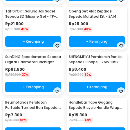
TaffSPORT Sarung Jok Sadel
Obeng Set Alat Reparasi
Sepeda 3D Silicone Gel - TP-
Sepeda Multitool Kit - EA14
ZT01
Rp
21.600
Rp
25.000
Rp
38.900
45%
Rp
47.900
48%
+ Keranjang
+ Keranjang
SunDING Speedometer Sepeda
SHENGMEIYU Pembersih Rantai
Digital Odometer Backlight
Sepeda U Shape - ZSW0052
LCD Waterproof - SD-563A
Rp
82.500
Rp
8.400
Rp
130.900
37%
Rp
20.900
60%
+ Keranjang
+ Keranjang
Reumofands Peralatan
Handlebar Tape Gagang
Portable Tambal Ban Sepeda -
Sepeda Bicycle Handle Wrap
RM21388
2M 30mm 2 PCS - GH-081H
Rp
7.300
Rp
15.300
Rp
18.900
62%
Rp
29.900
49%