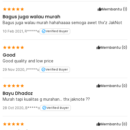
Membantu (
1
)
Bagus juga walau murah
Bagus juga walau murah hahahaaaa semoga awet thx'z JakNot
10 Feb 2021
,
R*****e
Verified Buyer
Membantu (
0
)
Good
Good quality and low price
29 Nov 2020
,
I*****u
Verified Buyer
Membantu (
0
)
Bayu Dhadoz
Murah tapi kualitas g murahan... thx jaknote ??
28 Oct 2020
,
B*****o
Verified Buyer
Membantu (
0
)