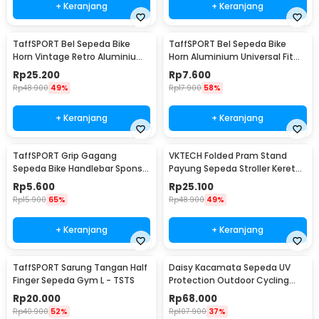
+ Keranjang
+ Keranjang
TaffSPORT Bel Sepeda Bike
TaffSPORT Bel Sepeda Bike
Horn Vintage Retro Aluminium
Horn Aluminium Universal Fit
Alloy 85dB - CL-05
85dB - CL-6
Rp
25.200
Rp
7.600
Rp
48.900
49%
Rp
17.900
58%
+ Keranjang
+ Keranjang
TaffSPORT Grip Gagang
VKTECH Folded Pram Stand
Sepeda Bike Handlebar Spons
Payung Sepeda Stroller Kereta
Grip 1 Pair - GH-081H
Bayi - LS4G
Rp
5.600
Rp
25.100
Rp
15.900
65%
Rp
48.900
49%
+ Keranjang
+ Keranjang
TaffSPORT Sarung Tangan Half
Daisy Kacamata Sepeda UV
Finger Sepeda Gym L - TSTS
Protection Outdoor Cycling
Sunglasses - X7
Rp
20.000
Rp
68.000
Rp
40.900
52%
Rp
107.900
37%