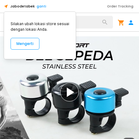
Jabodetabek
ganti
Order Tracking
Alat Kopi
Silakan ubah lokasi store sesuai
dengan lokasi Anda.
Mengerti