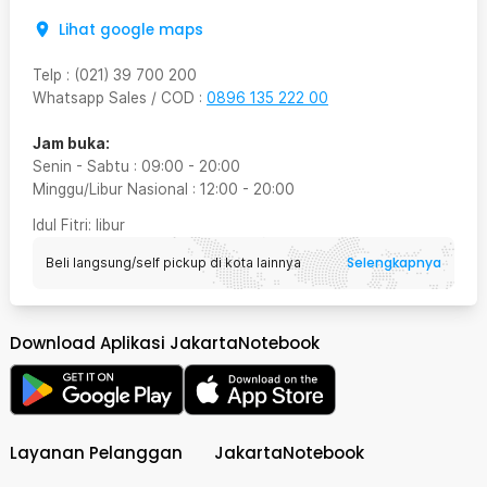
Lihat google maps
Telp
:
(021) 39 700 200
Whatsapp Sales / COD
:
0896 135 222 00
Jam buka:
Senin - Sabtu
:
09:00
-
20:00
Minggu/Libur Nasional
:
12:00
-
20:00
Idul Fitri
: libur
Selengkapnya
Beli langsung/self pickup di kota lainnya
Download Aplikasi JakartaNotebook
Layanan Pelanggan
JakartaNotebook