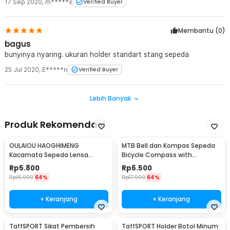
17 Sep 2020
,
m*****x
Verified Buyer
Membantu (
0
)
bagus
bunyinya nyaring. ukuran holder standart stang sepeda
25 Jul 2020
,
E*****n
Verified Buyer
Lebih Banyak
Produk Rekomendasi
OULAIOU HAOGHIMENG
MTB Bell dan Kompas Sepeda
Kacamata Sepeda Lensa
Bicycle Compass with
Mercury Cycling Outdoor Sport
Trumpet Bell Aluminium -
Rp
5.800
Rp
6.500
- 3015
R2194
Rp
15.900
64%
Rp
17.900
64%
+ Keranjang
+ Keranjang
TaffSPORT Sikat Pembersih
TaffSPORT Holder Botol Minum