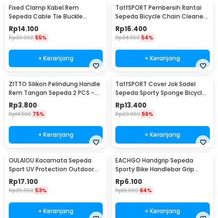
Fixed Clamp Kabel Rem
TaffSPORT Pembersih Rantai
Sepeda Cable Tie Buckle
Sepeda Bicycle Chain Cleaner
Organizer 5 PCS
Scrubber - YHW10-258
Rp
14.100
Rp
16.400
Rp
30.900
55%
Rp
34.900
54%
+ Keranjang
+ Keranjang
ZITTO Silikon Pelindung Handle
TaffSPORT Cover Jok Sadel
Rem Tangan Sepeda 2 PCS -
Sepeda Sporty Sponge Bicycle
M187
Seat Universal - HM847
Rp
3.800
Rp
13.400
Rp
14.900
75%
Rp
29.900
56%
+ Keranjang
+ Keranjang
OULAIOU Kacamata Sepeda
EACHGO Handgrip Sepeda
Sport UV Protection Outdoor
Sporty Bike Handlebar Grip
Cycling Sunglasses - AJ1
Silicone 1 Pair - STD
Rp
17.100
Rp
6.100
Rp
35.900
53%
Rp
16.900
64%
+ Keranjang
+ Keranjang