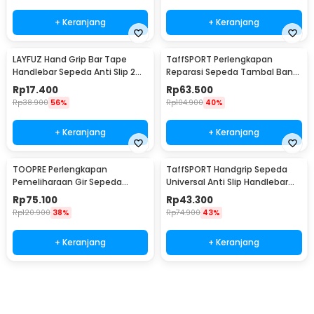
+ Keranjang
+ Keranjang
LAYFUZ Hand Grip Bar Tape
TaffSPORT Perlengkapan
Handlebar Sepeda Anti Slip 2
Reparasi Sepeda Tambal Ban
Roll - 70616
16 in 1 - PP06S
Rp
17.400
Rp
63.500
Rp
38.900
56%
Rp
104.900
40%
+ Keranjang
+ Keranjang
TOOPRE Perlengkapan
TaffSPORT Handgrip Sepeda
Pemeliharaan Gir Sepeda
Universal Anti Slip Handlebar
Hydraulic Brake Bleed Kit - 2021
Grip - BT1001
Rp
75.100
Rp
43.300
Rp
120.900
38%
Rp
74.900
43%
+ Keranjang
+ Keranjang
Beli Sekarang