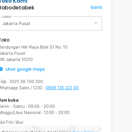
Toko Kami
Jabodetabek
Ganti
Lokasi
Jakarta Pusat
Toko
Bendungan Hilir Raya Blok G1 No. 10
Jakarta Pusat
DKI Jakarta
10210
Lihat google maps
Telp
:
(021) 39 700 200
Whatsapp Sales / COD
:
0896 135 222 00
Jam buka:
Senin - Sabtu
:
09:00
-
20:00
Minggu/Libur Nasional
:
12:00
-
20:00
Idul Fitri
: libur