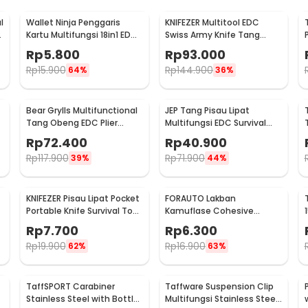
l
Wallet Ninja Penggaris
KNIFEZER Multitool EDC
e
Kartu Multifungsi 18in1 EDC
Swiss Army Knife Tang
Credit Card Sized - W085
Kunci Pas Stainless Steel -
Rp
5.800
Rp
93.000
MPG05
Rp
15.900
Rp
144.900
64%
36%
Bear Grylls Multifunctional
JEP Tang Pisau Lipat
Tang Obeng EDC Plier
Multifungsi EDC Survival
Survival Tool - MPA19
Tool Stainless Steel -
Rp
72.400
Rp
40.900
MPA13
Rp
117.900
Rp
71.900
39%
44%
KNIFEZER Pisau Lipat Pocket
FORAUTO Lakban
Portable Knife Survival Tool
Kamuflase Cohesive
EDC Stainless - H18
Bandage Tape Hunting
Rp
7.700
Rp
6.300
4.5M 50mm - H10
Rp
19.900
Rp
16.900
62%
63%
TaffSPORT Carabiner
Taffware Suspension Clip
Stainless Steel with Bottle
Multifungsi Stainless Steel