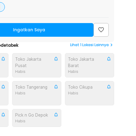
Ingatkan Saya
Lihat
1
Lokasi Lainnya
odetabek
Toko Jakarta
Toko Jakarta
Pusat
Barat
Habis
Habis
Toko Tangerang
Toko Cikupa
Habis
Habis
Pick n Go Depok
Habis