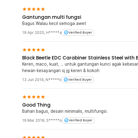
Gantungan multi fungsi
Bagus Walau kecil semoga awet
19 Apr 2020
,
H*****a
Verified Buyer
Black Beetle EDC Carabiner Stainless Steel with 
Keren, maco, kuat, ... untuk gantungan kunci agak kebesaran. Sy pakai untuk pengait (pengunci
hewan kesayangan sj jg keren & kokoh
13 Jun 2019
,
N*****n
Verified Buyer
Good Thing
Bahan bagus, desain minimalis, multifungsi.
19 Mar 2018
,
S*****o
Verified Buyer