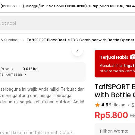
lat Kopi
umat (07:00 - 20:00), Sabtu - Minggu (08:00 - 20:00), Tutup pada Idul Fitri
Sele
& Survival
TaffSPORT Black Beetle EDC Carabiner with Bottle Opener 
:00 - 20:00), Sabtu - Minggu/ Libur Nasional (08:00 - 17:00)
Selengkapnya
:00 - 20:00), Sabtu - Minggu/ Libur Nasional (08:00 - 17:00)
Selengkapnya
Terjual Habis
 (09:00-20:00), Minggu/Libur Nasional (12:00-20:00), Tutup pada Idul Fitri
Sele
Gunakan fitur
Ingat
 Produk
0.012 kg
 (09:00-20:00), Minggu/Libur Nasional (12:00-20:00), Tutup pada Idul Fitri
Sele
stok tersedia kemba
nsi Kemasan
: -
TaffSPORT B
erbaguna ini wajib Anda miliki! Terbuat dari
with Bottle 
tuk menggantung dan mengait berbagai
ktis untuk segala kebutuhan outdoor Anda!
•
S
4.9
6
Ulasan
umat (07:00 - 20:00), Sabtu - Minggu (08:00 - 20:00), Tutup pada Idul Fitri
Sele
Rp
5.800
:00 - 20:00), Sabtu - Minggu/ Libur Nasional (08:00 - 17:00)
Selengkapnya
Rp
:00 - 20:00), Sabtu - Minggu/ Libur Nasional (08:00 - 17:00)
Selengkapnya
Pilihan Warna:
nggi yang kokoh dan tahan karat. Cocok