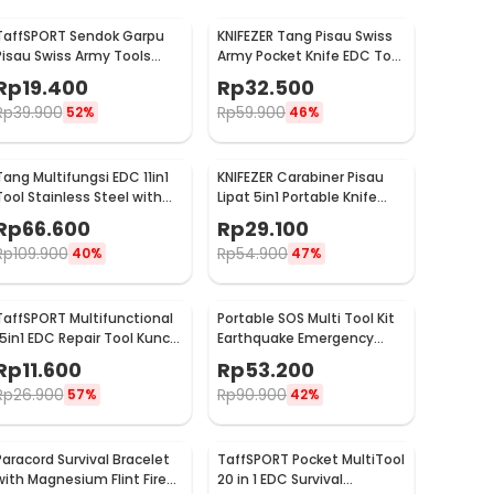
TaffSPORT Sendok Garpu
KNIFEZER Tang Pisau Swiss
Pisau Swiss Army Tools
Army Pocket Knife EDC Tool
Knife EDC 6in1 - A007
Stainless Steel - A3009
Rp
19.400
Rp
32.500
Rp
39.900
Rp
59.900
52%
46%
Tang Multifungsi EDC 11in1
KNIFEZER Carabiner Pisau
Tool Stainless Steel with
Lipat 5in1 Portable Knife
Lock System - MPA01
Survival Tool EDC - ED30
Rp
66.600
Rp
29.100
Rp
109.900
Rp
54.900
40%
47%
TaffSPORT Multifunctional
Portable SOS Multi Tool Kit
15in1 EDC Repair Tool Kunci
Earthquake Emergency
Pas Hex Obeng - HW0668
Outdoor Survival - JT21
Rp
11.600
Rp
53.200
Rp
26.900
Rp
90.900
57%
42%
Paracord Survival Bracelet
TaffSPORT Pocket MultiTool
with Magnesium Flint Fire
20 in 1 EDC Survival