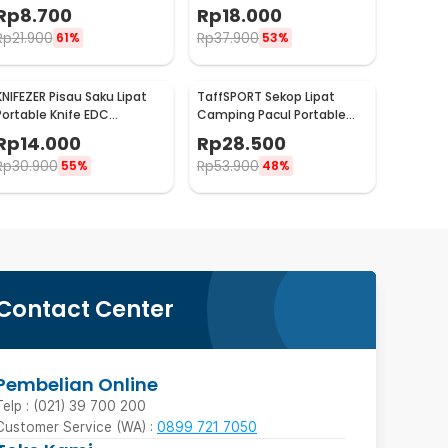
Starter - IMSK03
Keychain Tool - ED26
Rp
8.700
Rp
18.000
Rp
21.900
Rp
37.900
61%
53%
KNIFEZER Pisau Saku Lipat
TaffSPORT Sekop Lipat
Portable Knife EDC
Camping Pacul Portable
Camping Survival Steel -
Tactical Survival 40cm - 101
Rp
14.000
Rp
28.500
CS-ZDD01
Rp
30.900
Rp
53.900
55%
48%
Contact Center
Pembelian Online
Telp : (021) 39 700 200
Customer Service (WA) :
0899 721 7050