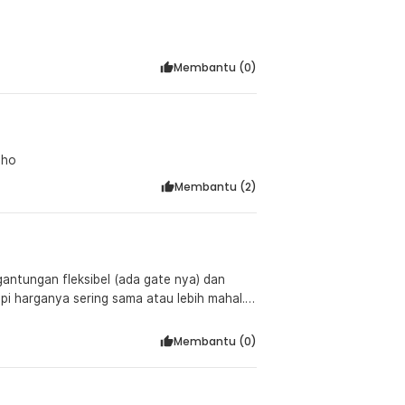
Membantu (
0
)
cho
Membantu (
2
)
gantungan fleksibel (ada gate nya) dan
pi harganya sering sama atau lebih mahal.
n punya banyak juga bagus. Masih menunggu
Membantu (
0
)