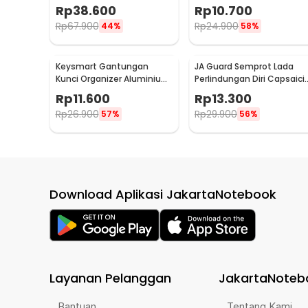
Stainless Steel - BUCK076
Emergency Outdoor Tool
Rp
38.600
Rp
10.700
Rp
67.900
Rp
24.900
44%
58%
Keysmart Gantungan
JA Guard Semprot Lada
Kunci Organizer Aluminium
Perlindungan Diri Capsaici
Swiss Army Style Size L
Pepper Spray 20ml - PS007
Rp
11.600
Rp
13.300
Rp
26.900
Rp
29.900
57%
56%
Download Aplikasi JakartaNotebook
Layanan Pelanggan
JakartaNoteb
Bantuan
Tentang Kami