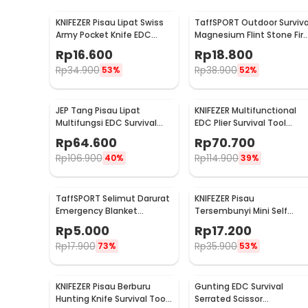
KNIFEZER Pisau Lipat Swiss
TaffSPORT Outdoor Surviva
Army Pocket Knife EDC
Magnesium Flint Stone Fir
Multifungsi 11in1 - A3011
Starter Whistle - JD1422
Rp
16.600
Rp
18.800
Rp
34.900
Rp
38.900
53%
52%
JEP Tang Pisau Lipat
KNIFEZER Multifunctional
Multifungsi EDC Survival
EDC Plier Survival Tool
Tool Stainless Steel -
Stainless Steel - MPA21
Rp
64.600
Rp
70.700
MPA22S
Rp
106.900
Rp
114.900
40%
39%
TaffSPORT Selimut Darurat
KNIFEZER Pisau
Emergency Blanket
Tersembunyi Mini Self
Thermal 130x210cm - SL03-
Defense Stealth Knife
Rp
5.000
Rp
17.200
001
Steel - H19
Rp
17.900
Rp
35.900
73%
53%
KNIFEZER Pisau Berburu
Gunting EDC Survival
Hunting Knife Survival Tool
Serrated Scissor