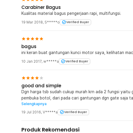
Carabiner Bagus
Kualitas material bagus pengerjaan rapi, multifungsi.
19 Mar 2018
,
S*****o
Verified Buyer
bagus
ini keran buat gantungan kunci motor saya, kelihatan ma
10 Jan 2017
,
w*****a
Verified Buyer
good and simple
Dgn harga tsb sudah cukup murah krn ada 2 fungsi yaitu 
pembuka botol, dari pada cari gantungan dgn gate saja ta
Selengkapnya
At least it has 2 functions. Simple dan berguna. Mungki
keawetannya.
19 Jul 2016
,
V*****a
Verified Buyer
Produk Rekomendasi