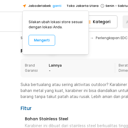
Jabodetabek
ganti
Toko Jakarta Utara
Toko Tangerang
Kategori
A
Silakan ubah lokasi store sesuai
Toko Cikupa
dengan lokasi Anda.
Pick n Go Jakarta Barat
Senin - J
Sport & Outdoor
Camping & Hiking
Perlengkapan EDC 
Mengerti
Pick n Go Bekasi
Senin - Jumat (08
Pick n Go Depok
Senin - Jumat (08
Rincian Produk
Toko Jakarta Pusat
Senin - Sabtu
Brand
Lainnya
Berat
Toko Jakarta Barat
Senin - Sabtu
Garansi
-
Dime
Toko Jakarta Utara
Toko Tangerang
Suka bertualang atau sering aktivitas outdoor? Karabiner s
bahan metal yang kuat, karabiner ini bisa diandalkan un
Toko Cikupa
barang tanpa takut patah atau rusak. Lebih aman dan pra
Pick n Go Jakarta Barat
Senin - J
Fitur
Pick n Go Bekasi
Senin - Jumat (08
Pick n Go Depok
Senin - Jumat (08
Bahan Stainless Steel
Karabiner ini dibuat dari stainless steel berkualitas ti