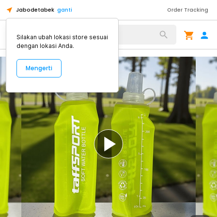
Jabodetabek
ganti
Order Tracking
Alat Kopi
Silakan ubah lokasi store sesuai
dengan lokasi Anda.
Mengerti