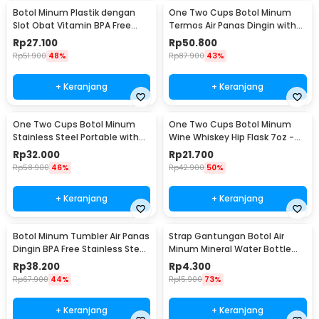
Botol Minum Plastik dengan
One Two Cups Botol Minum
Slot Obat Vitamin BPA Free
Termos Air Panas Dingin with
600ml - 830
Cup Head 500ml - SUS304
Rp
27.100
Rp
50.800
Rp
51.900
48%
Rp
87.900
43%
+ Keranjang
+ Keranjang
One Two Cups Botol Minum
One Two Cups Botol Minum
Stainless Steel Portable with
Wine Whiskey Hip Flask 7oz -
Carabiner 750ml - GBD
F0212
Rp
32.000
Rp
21.700
Rp
58.900
46%
Rp
42.900
50%
+ Keranjang
+ Keranjang
Botol Minum Tumbler Air Panas
Strap Gantungan Botol Air
Dingin BPA Free Stainless Steel
Minum Mineral Water Bottle
350ml - HS-6983
Belt Hanger - 3330
Rp
38.200
Rp
4.300
Rp
67.900
44%
Rp
15.900
73%
+ Keranjang
+ Keranjang