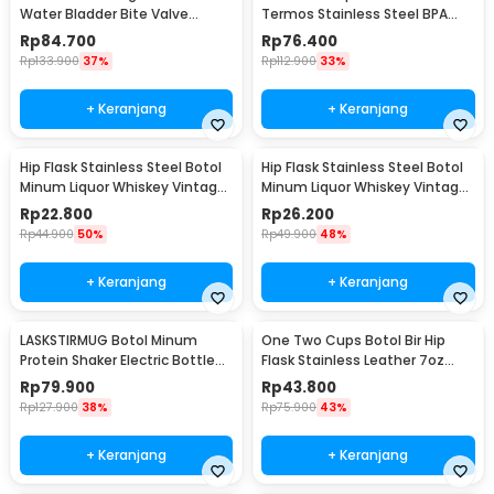
Water Bladder Bite Valve
Termos Stainless Steel BPA
Hydration Bag 3L - BL018
Free 400ml - K623
Rp
84.700
Rp
76.400
Rp
133.900
37%
Rp
112.900
33%
+ Keranjang
+ Keranjang
Hip Flask Stainless Steel Botol
Hip Flask Stainless Steel Botol
Minum Liquor Whiskey Vintage
Minum Liquor Whiskey Vintage
7oz Johnnie Walker - H-7
7oz Jack Daniel - H-7
Rp
22.800
Rp
26.200
Rp
44.900
50%
Rp
49.900
48%
+ Keranjang
+ Keranjang
LASKSTIRMUG Botol Minum
One Two Cups Botol Bir Hip
Protein Shaker Electric Bottle
Flask Stainless Leather 7oz
BPA Free 480ml - 1505
with Shot Glass
Rp
79.900
Rp
43.800
Rp
127.900
38%
Rp
75.900
43%
+ Keranjang
+ Keranjang