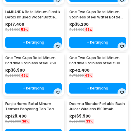
LAMHANDA Botol Minum Plastik
One Two Cups Botol Minum
Detox Infused Water Bottle
Stainless Steel Water Bottle
BPA Free 1L - QWF236
300ml - YM006
Rp
17.400
Rp
35.200
Rp
36.900
53%
Rp
63.900
45%
+ Keranjang
+ Keranjang
One Two Cups Botol Minum
One Two Cups Botol Minum
Portable Stainless Steel 750ml
Portable Stainless Steel 500ml
- YM006
- YM006
Rp
36.900
Rp
42.400
Rp
65.900
45%
Rp
73.900
43%
+ Keranjang
+ Keranjang
Funjia Home Botol Minum
Deerma Blender Portable Buah
Termos Penyaring Teh Tea
Juicer Wireless 1500mAh
Infuser 520ml
400ml - DEM-NU05
Rp
128.400
Rp
169.900
Rp
198.900
36%
Rp
251.900
33%