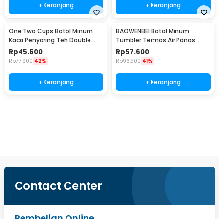
+ Keranjang
+ Keranjang
One Two Cups Botol Minum
BAOWENBEI Botol Minum
Kaca Penyaring Teh Double
Tumbler Termos Air Panas
Wall 230ml - X9001
Dingin Stainless 500ml - A1A0
Rp
45.600
Rp
57.600
Rp
77.900
42%
Rp
96.900
41%
+ Keranjang
+ Keranjang
Ingatkan Saya
Contact Center
Pembelian Online