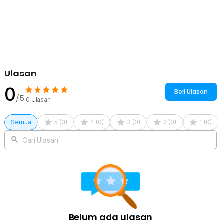
Kelengkapan Produk
Rincian yang Anda dapatkan untuk pembelian produk ini:
1 x TaffSPORT Botol Minum Lipat Soft Flask Foldable Water Bottle
Sport TPU - TF-25
Ulasan
0
Beri Ulasan
/5
0
Ulasan
Semua
5
(
0
)
4
(
0
)
3
(
0
)
2
(
0
)
1
(
0
)
Cari Ulasan
Belum ada ulasan