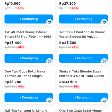
700ml - S29
Hydration Bag 2L - SD16
Rp
10.000
Rp
27.200
Rp
24.900
60%
Rp
51.900
48%
+ Keranjang
+ Keranjang
TRITAN Botol Minum Infuser
TaffSPORT Kantong Air Minum
Tritan BPA Free 700ml - HS668
Water Bladder Bit Valve
Hydration Bag 2L - SD16
Rp
28.400
Rp
48.300
Rp
53.900
48%
Rp
81.900
42%
+ Keranjang
+ Keranjang
One Two Cups Botol Minum
Shake n Take Blender Buah
Termos Air Panas Dingin
Portable 4 Mata Pisau 500ml -
Stainless Steel 260ml -
VT-04
Rp
39.700
Rp
141.900
AQW575
Rp
69.900
44%
Rp
215.900
35%
+ Keranjang
+ Keranjang
KMS Tas Kantong Air Minum
One Two Cups Botol Minum