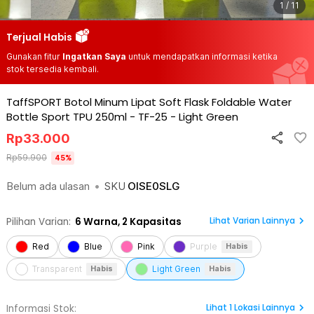
1 / 11
Terjual Habis
Gunakan fitur
Ingatkan Saya
untuk mendapatkan informasi ketika
stok tersedia kembali.
TaffSPORT Botol Minum Lipat Soft Flask Foldable Water
Bottle Sport TPU 250ml - TF-25
-
Light Green
Rp
33.000
Rp
59.900
45
%
Belum ada ulasan
•
SKU
OISE0SLG
Lihat Varian Lainnya
Pilihan Varian:
6
Warna,
2 Kapasitas
Red
Blue
Pink
Purple
Habis
Transparent
Light Green
Habis
Habis
Lihat
1
Lokasi Lainnya
Informasi Stok: