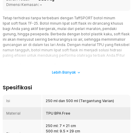
Dimensi Kemasan
: -
Tetap terhidrasi tanpa terbebani dengan TaffSPORT botol minum
lipat soft flask TF-25. Botol minum lipat soft flask ini dirancang khusus
bagi Anda yang aktif bergerak, mulai dari pelari maraton, pendaki
gunung, hingga pesepeda. Berbeda dengan botol plastik kaku, soft flask
ini akan menyusut seiring berkurangnya isi air, sehingga meminimalisir
guncangan air di dalam tas lari Anda. Dengan material TPU yang fleksibel
namun tangguh, botol minum lipat soft flask ini menjadi solusi hidrasi
paling efisien untuk mendukung performa olahraga terbaik Anda.fFitur
Katup Gigit untuk Hidrasi Tanpa Jeda
Nikmati kemudahan minum langsung di tengah intensitas olahraga
Lebih Banyak
yang tinggi tanpa harus berhenti atau membuka tutup botol. Fitur
katup gigit (bite valve) yang inovatif memungkinkan Anda untuk
Spesifikasi
menghisap air dengan mudah hanya dengan sedikit tekanan gigi.
Teknologi ini dirancang untuk mencegah kebocoran saat tidak
digunakan dan memastikan aliran air yang lancar saat Anda
Isi
250 ml dan 500 ml (Tergantung Varian)
membutuhkannya, sehingga fokus dan ritme olahraga Anda tetap
terjaga sempurna.
Material
TPU BPA Free
Model Lipat yang Sangat Ringkas
Anda tidak lagi perlu membawa botol kosong yang memakan
250 ml: 7 x 21 cm
banyak tempat di dalam tas setelah selesai digunakan. Berkat
500 ml: 9.5 x 29 cm