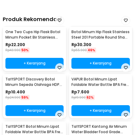
Produk Rekomendasi
One Two Cups Hip Flask Botol
Botol Minum Hip Flask Stainless
Minum Pocket Bir Stainless
Steel 201 Portable Round Shape
Steel 201 8oz - MS351
150ml - B-5
Rp
22.200
Rp
30.300
Rp
43.900
50%
Rp
55.900
46%
+ Keranjang
+ Keranjang
TaffSPORT Discovery Botol
VAPUR Botol Minum Lipat
Minum Sepeda Olahraga HDPE
Foldable Water Bottle BPA Free
Dust Cover 650ml - 3026
Karabiner 500ml - V5
Rp
10.400
Rp
7.600
Rp
24.900
59%
Rp
19.900
62%
+ Keranjang
+ Keranjang
TaffSPORT Botol Minum Lipat
TaffSPORT Kantong Air Minum
Foldable Water Bottle BPA Free
Water Bladder Food Grade