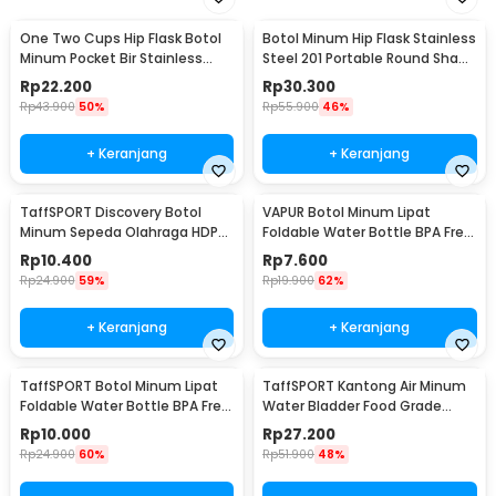
One Two Cups Hip Flask Botol
Botol Minum Hip Flask Stainless
Minum Pocket Bir Stainless
Steel 201 Portable Round Shape
Steel 201 8oz - MS351
150ml - B-5
Rp
22.200
Rp
30.300
Rp
43.900
50%
Rp
55.900
46%
+ Keranjang
+ Keranjang
TaffSPORT Discovery Botol
VAPUR Botol Minum Lipat
Minum Sepeda Olahraga HDPE
Foldable Water Bottle BPA Free
Dust Cover 650ml - 3026
Karabiner 500ml - V5
Rp
10.400
Rp
7.600
Rp
24.900
59%
Rp
19.900
62%
+ Keranjang
+ Keranjang
TaffSPORT Botol Minum Lipat
TaffSPORT Kantong Air Minum
Foldable Water Bottle BPA Free
Water Bladder Food Grade
700ml - S29
Hydration Bag 2L - SD16
Rp
10.000
Rp
27.200
Rp
24.900
60%
Rp
51.900
48%