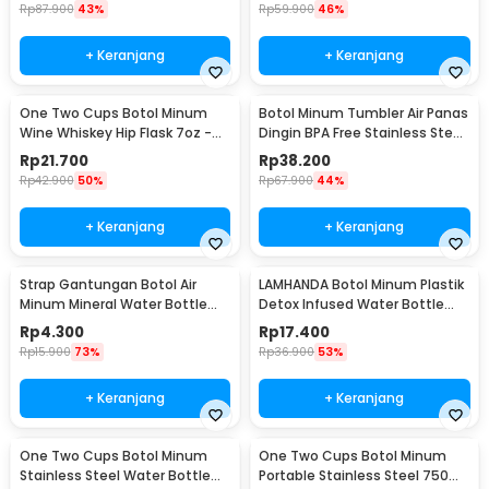
Rp
87.900
43%
Rp
59.900
46%
+ Keranjang
+ Keranjang
One Two Cups Botol Minum
Botol Minum Tumbler Air Panas
Wine Whiskey Hip Flask 7oz -
Dingin BPA Free Stainless Steel
F0212
350ml - HS-6983
Rp
21.700
Rp
38.200
Rp
42.900
50%
Rp
67.900
44%
+ Keranjang
+ Keranjang
Strap Gantungan Botol Air
LAMHANDA Botol Minum Plastik
Minum Mineral Water Bottle
Detox Infused Water Bottle
Belt Hanger - 3330
BPA Free 1L - QWF236
Rp
4.300
Rp
17.400
Rp
15.900
73%
Rp
36.900
53%
+ Keranjang
+ Keranjang
One Two Cups Botol Minum
One Two Cups Botol Minum
Stainless Steel Water Bottle
Portable Stainless Steel 750ml