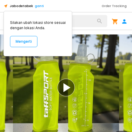
Jabodetabek
ganti
Order Tracking
Alat Kopi
Silakan ubah lokasi store sesuai
dengan lokasi Anda.
Mengerti