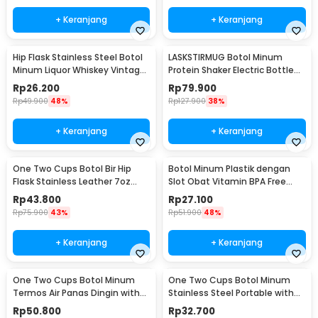
+ Keranjang
+ Keranjang
Hip Flask Stainless Steel Botol
LASKSTIRMUG Botol Minum
Minum Liquor Whiskey Vintage
Protein Shaker Electric Bottle
7oz Jack Daniel - H-7
BPA Free 480ml - 1505
Rp
26.200
Rp
79.900
Rp
49.900
48%
Rp
127.900
38%
+ Keranjang
+ Keranjang
One Two Cups Botol Bir Hip
Botol Minum Plastik dengan
Flask Stainless Leather 7oz
Slot Obat Vitamin BPA Free
with Shot Glass
600ml - 830
Rp
43.800
Rp
27.100
Rp
75.900
43%
Rp
51.900
48%
+ Keranjang
+ Keranjang
One Two Cups Botol Minum
One Two Cups Botol Minum
Termos Air Panas Dingin with
Stainless Steel Portable with
Cup Head 500ml - SUS304
Carabiner 750ml - GBD
Rp
50.800
Rp
32.700