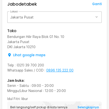
Jabodetabek
Ganti
Lokasi
Jakarta Pusat
Toko
Bendungan Hilir Raya Blok G1 No. 10
Jakarta Pusat
DKI Jakarta
10210
Lihat google maps
Telp
:
(021) 39 700 200
Whatsapp Sales / COD
:
0896 135 222 00
Jam buka:
Senin - Sabtu
:
09:00
-
20:00
Minggu/Libur Nasional
:
12:00
-
20:00
Idul Fitri
: libur
Selengkapnya
Beli langsung/self pickup di kota lainnya