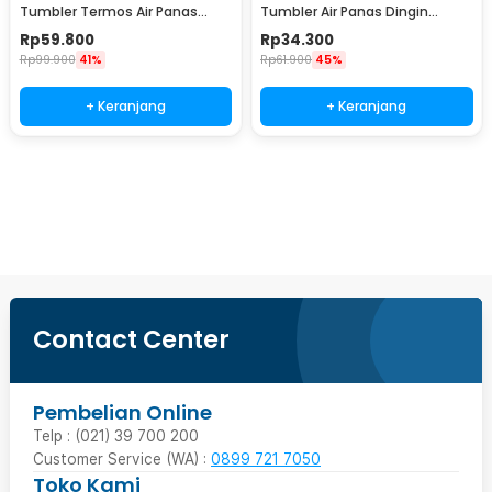
Tumbler Termos Air Panas
Tumbler Air Panas Dingin
Dingin Stainless 500ml - A1A0
Stainless Steel 380ml - TY204
Rp
59.800
Rp
34.300
Rp
99.900
41%
Rp
61.900
45%
+ Keranjang
+ Keranjang
Beli Sekarang
Contact Center
Pembelian Online
Telp : (021) 39 700 200
Customer Service (WA) :
0899 721 7050
Toko Kami