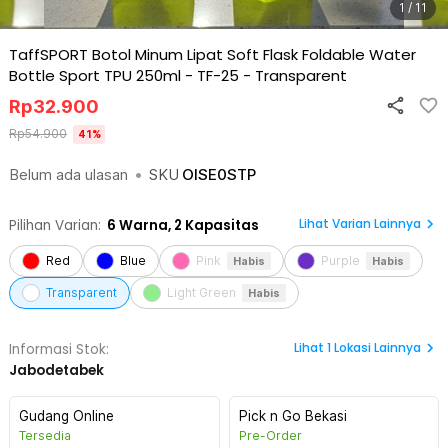
1 / 11
TaffSPORT Botol Minum Lipat Soft Flask Foldable Water
Bottle Sport TPU 250ml - TF-25
-
Transparent
Rp
32.900
Rp
54.900
41
%
Belum ada ulasan
•
SKU
OISE0STP
Lihat Varian Lainnya
Pilihan Varian:
6
Warna,
2 Kapasitas
Red
Blue
Pink
Purple
Habis
Habis
Transparent
Light Green
Habis
Lihat
1
Lokasi Lainnya
Informasi Stok:
Jabodetabek
Gudang Online
Pick n Go Bekasi
Tersedia
Pre-Order