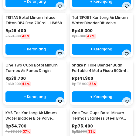
+ Keranjang
+ Keranjang
TRITAN Botol Minum Infuser
TaffSPORT Kantong Air Minum
Tritan BPA Free 700ml - HS668
Water Bladder Bit Valve
Hydration Bag 2L - SD16
Rp
28.400
Rp
48.300
Rp
53.900
48%
Rp
81.900
42%
+ Keranjang
+ Keranjang
One Two Cups Botol Minum
Shake n Take Blender Buah
Termos Air Panas Dingin
Portable 4 Mata Pisau 500ml -
Stainless Steel 260ml -
VT-04
Rp
39.700
Rp
141.900
AQW575
Rp
69.900
44%
Rp
215.900
35%
+ Keranjang
+ Keranjang
KMS Tas Kantong Air Minum
One Two Cups Botol Minum
Water Bladder Bite Valve
Termos Stainless Steel BPA
Hydration Bag 3L - BL018
Free 400ml - K623
Rp
84.700
Rp
76.400
Rp
133.900
37%
Rp
112.900
33%