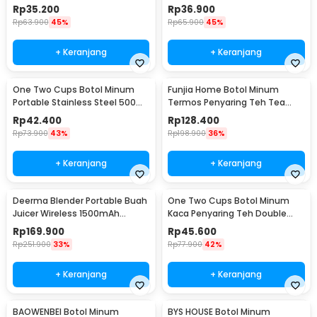
300ml - YM006
- YM006
Rp
35.200
Rp
36.900
Rp
63.900
45%
Rp
65.900
45%
+ Keranjang
+ Keranjang
One Two Cups Botol Minum
Funjia Home Botol Minum
Portable Stainless Steel 500ml
Termos Penyaring Teh Tea
- YM006
Infuser 520ml
Rp
42.400
Rp
128.400
Rp
73.900
43%
Rp
198.900
36%
+ Keranjang
+ Keranjang
Deerma Blender Portable Buah
One Two Cups Botol Minum
Juicer Wireless 1500mAh
Kaca Penyaring Teh Double
400ml - DEM-NU05
Wall 230ml - X9001
Rp
169.900
Rp
45.600
Rp
251.900
33%
Rp
77.900
42%
+ Keranjang
+ Keranjang
BAOWENBEI Botol Minum
BYS HOUSE Botol Minum