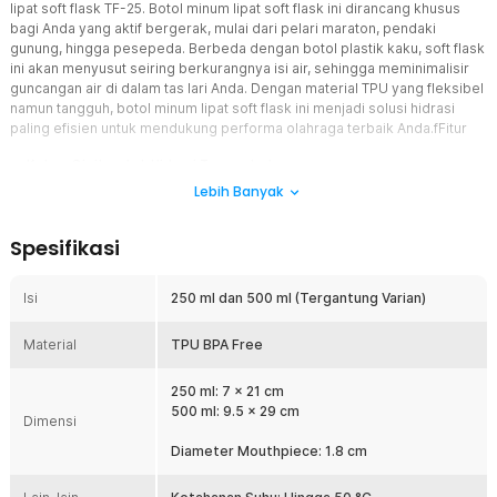
lipat soft flask TF-25. Botol minum lipat soft flask ini dirancang khusus
bagi Anda yang aktif bergerak, mulai dari pelari maraton, pendaki
gunung, hingga pesepeda. Berbeda dengan botol plastik kaku, soft flask
ini akan menyusut seiring berkurangnya isi air, sehingga meminimalisir
guncangan air di dalam tas lari Anda. Dengan material TPU yang fleksibel
namun tangguh, botol minum lipat soft flask ini menjadi solusi hidrasi
paling efisien untuk mendukung performa olahraga terbaik Anda.fFitur
Katup Gigit untuk Hidrasi Tanpa Jeda
Nikmati kemudahan minum langsung di tengah intensitas olahraga
Lebih Banyak
yang tinggi tanpa harus berhenti atau membuka tutup botol. Fitur
katup gigit (bite valve) yang inovatif memungkinkan Anda untuk
Spesifikasi
menghisap air dengan mudah hanya dengan sedikit tekanan gigi.
Teknologi ini dirancang untuk mencegah kebocoran saat tidak
digunakan dan memastikan aliran air yang lancar saat Anda
Isi
250 ml dan 500 ml (Tergantung Varian)
membutuhkannya, sehingga fokus dan ritme olahraga Anda tetap
terjaga sempurna.
Material
TPU BPA Free
Model Lipat yang Sangat Ringkas
Anda tidak lagi perlu membawa botol kosong yang memakan
250 ml: 7 x 21 cm
banyak tempat di dalam tas setelah selesai digunakan. Berkat
500 ml: 9.5 x 29 cm
Dimensi
materialnya yang sangat fleksibel, botol ini dapat dilipat atau
digulung hingga ukuran minimalis, memudahkan Anda
Diameter Mouthpiece: 1.8 cm
menyimpannya di saku celana atau kompartemen kecil pada
running vest. Kepraktisan ini menjadikannya pilihan utama bagi