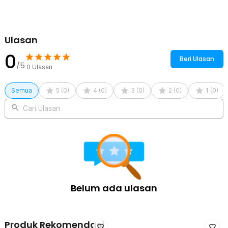
1 x TaffSPORT Botol Minum Lipat Soft Flask Foldable Water Bottle
Sport TPU - TF-25
Ulasan
0
Beri Ulasan
/5
0
Ulasan
Semua
5
(
0
)
4
(
0
)
3
(
0
)
2
(
0
)
1
(
0
)
Cari Ulasan
Belum ada ulasan
Produk Rekomendasi