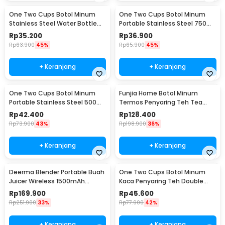
One Two Cups Botol Minum
One Two Cups Botol Minum
Stainless Steel Water Bottle
Portable Stainless Steel 750ml
300ml - YM006
- YM006
Rp
35.200
Rp
36.900
Rp
63.900
45%
Rp
65.900
45%
+ Keranjang
+ Keranjang
One Two Cups Botol Minum
Funjia Home Botol Minum
Portable Stainless Steel 500ml
Termos Penyaring Teh Tea
- YM006
Infuser 520ml
Rp
42.400
Rp
128.400
Rp
73.900
43%
Rp
198.900
36%
+ Keranjang
+ Keranjang
Deerma Blender Portable Buah
One Two Cups Botol Minum
Juicer Wireless 1500mAh
Kaca Penyaring Teh Double
400ml - DEM-NU05
Wall 230ml - X9001
Rp
169.900
Rp
45.600
Rp
251.900
33%
Rp
77.900
42%
+ Keranjang
+ Keranjang