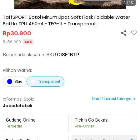
1 / 10
TaffSPORT Botol Minum Lipat Soft Flask Foldable Water
Bottle TPU 450ml - TFG-11
-
Transparent
Rp
30.900
Rp
56.900
46
%
Belum ada ulasan
•
SKU
OISE1BTP
Pilihan Warna:
Blue
Transparent
Lihat
1
Lokasi Lainnya
Informasi Stok:
Jabodetabek
Gudang Online
Pick n Go Bekasi
Tersedia
Pre-Order