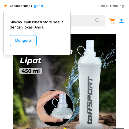
Jabodetabek
ganti
Order Tracking
Alat Kopi
Silakan ubah lokasi store sesuai
dengan lokasi Anda.
Mengerti