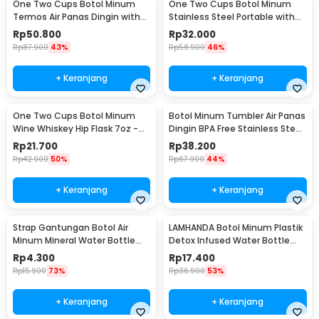
One Two Cups Botol Minum
One Two Cups Botol Minum
Termos Air Panas Dingin with
Stainless Steel Portable with
Cup Head 500ml - SUS304
Carabiner 750ml - GBD
Rp
50.800
Rp
32.000
Rp
87.900
43%
Rp
58.900
46%
+ Keranjang
+ Keranjang
One Two Cups Botol Minum
Botol Minum Tumbler Air Panas
Wine Whiskey Hip Flask 7oz -
Dingin BPA Free Stainless Steel
F0212
350ml - HS-6983
Rp
21.700
Rp
38.200
Rp
42.900
50%
Rp
67.900
44%
+ Keranjang
+ Keranjang
Strap Gantungan Botol Air
LAMHANDA Botol Minum Plastik
Minum Mineral Water Bottle
Detox Infused Water Bottle
Belt Hanger - 3330
BPA Free 1L - QWF236
Rp
4.300
Rp
17.400
Rp
15.900
73%
Rp
36.900
53%
+ Keranjang
+ Keranjang