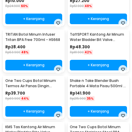
Rp
10.000
Rp
27.200
Rp
24.900
60%
Rp
51.900
48%
+ Keranjang
+ Keranjang
TRITAN Botol Minum Infuser
TaffSPORT Kantong Air Minum
Tritan BPA Free 700ml - HS668
Water Bladder Bit Valve
Hydration Bag 2L - SD16
Rp
28.400
Rp
48.300
Rp
53.900
48%
Rp
81.900
42%
+ Keranjang
+ Keranjang
One Two Cups Botol Minum
Shake n Take Blender Buah
Termos Air Panas Dingin
Portable 4 Mata Pisau 500ml -
Stainless Steel 260ml -
VT-04
Rp
39.700
Rp
141.900
AQW575
Rp
69.900
44%
Rp
215.900
35%
+ Keranjang
+ Keranjang
KMS Tas Kantong Air Minum
One Two Cups Botol Minum