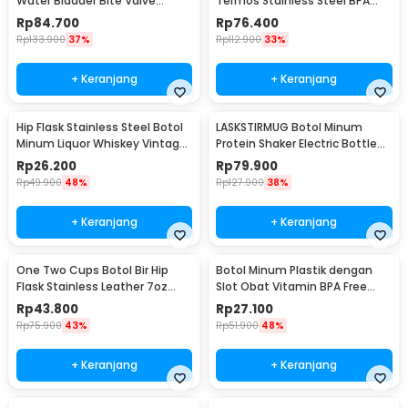
Water Bladder Bite Valve
Termos Stainless Steel BPA
Hydration Bag 3L - BL018
Free 400ml - K623
Rp
84.700
Rp
76.400
Rp
133.900
37%
Rp
112.900
33%
+ Keranjang
+ Keranjang
Hip Flask Stainless Steel Botol
LASKSTIRMUG Botol Minum
Minum Liquor Whiskey Vintage
Protein Shaker Electric Bottle
7oz Jack Daniel - H-7
BPA Free 480ml - 1505
Rp
26.200
Rp
79.900
Rp
49.900
48%
Rp
127.900
38%
+ Keranjang
+ Keranjang
One Two Cups Botol Bir Hip
Botol Minum Plastik dengan
Flask Stainless Leather 7oz
Slot Obat Vitamin BPA Free
with Shot Glass
600ml - 830
Rp
43.800
Rp
27.100
Rp
75.900
43%
Rp
51.900
48%
+ Keranjang
+ Keranjang