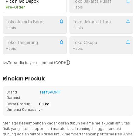
Pick n Go Depok
Toko Jakarta Pusat
Pre-Order
Habis
Toko Jakarta Barat
Toko Jakarta Utara
Habis
Habis
Toko Tangerang
Toko Cikupa
Habis
Habis
Tersedia bayar di tempat (COD)
Rincian Produk
Brand
TaffSPORT
Garansi
-
Berat Produk
0.1 kg
Dimensi Kemasan
: -
Menjaga keseimbangan kadar cairan tubuh selama melakukan aktivitas
fisik yang intens seperti lari maraton, trail running, hingga mendaki
gunung adalah faktor krusial untuk mempertahankan performa fisik Anda.