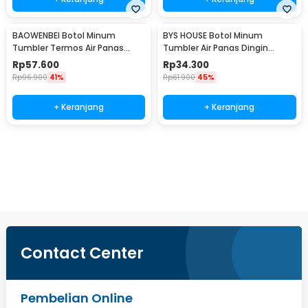
BAOWENBEI Botol Minum
BYS HOUSE Botol Minum
Tumbler Termos Air Panas
Tumbler Air Panas Dingin
Dingin Stainless 500ml - A1A0
Stainless Steel 380ml - TY204
Rp
57.600
Rp
34.300
Rp
96.900
41%
Rp
61.900
45%
+ Keranjang
+ Keranjang
Beli Sekarang
Contact Center
Pembelian Online