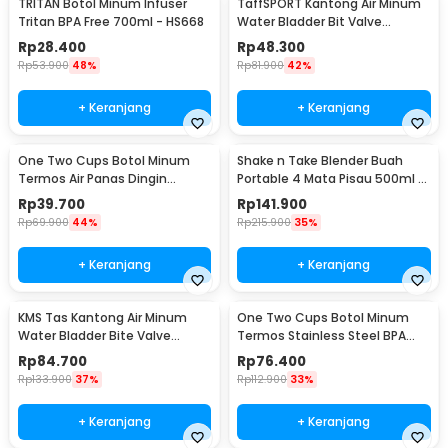
TRITAN Botol Minum Infuser
TaffSPORT Kantong Air Minum
Tritan BPA Free 700ml - HS668
Water Bladder Bit Valve
Hydration Bag 2L - SD16
Rp
28.400
Rp
48.300
Rp
53.900
48%
Rp
81.900
42%
+ Keranjang
+ Keranjang
One Two Cups Botol Minum
Shake n Take Blender Buah
Termos Air Panas Dingin
Portable 4 Mata Pisau 500ml -
Stainless Steel 260ml -
VT-04
Rp
39.700
Rp
141.900
AQW575
Rp
69.900
44%
Rp
215.900
35%
+ Keranjang
+ Keranjang
KMS Tas Kantong Air Minum
One Two Cups Botol Minum
Water Bladder Bite Valve
Termos Stainless Steel BPA
Hydration Bag 3L - BL018
Free 400ml - K623
Rp
84.700
Rp
76.400
Rp
133.900
37%
Rp
112.900
33%
+ Keranjang
+ Keranjang