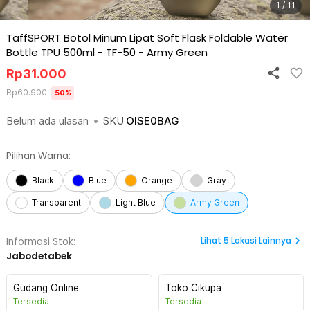
1 / 11
TaffSPORT Botol Minum Lipat Soft Flask Foldable Water
Bottle TPU 500ml - TF-50
-
Army Green
Rp
31.000
Rp
60.900
50
%
Belum ada ulasan
•
SKU
OISE0BAG
Pilihan Warna:
Black
Blue
Orange
Gray
Transparent
Light Blue
Army Green
Lihat
5
Lokasi Lainnya
Informasi Stok:
Jabodetabek
Gudang Online
Toko Cikupa
Tersedia
Tersedia