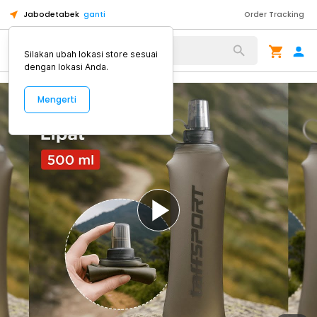
Jabodetabek
ganti
Order Tracking
Alat Kopi
Silakan ubah lokasi store sesuai
dengan lokasi Anda.
Mengerti