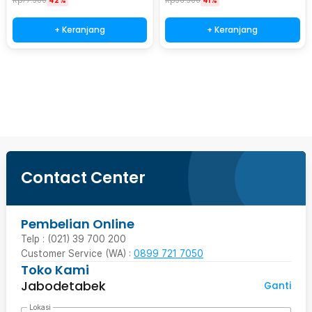
Rp
77.900
42%
Rp
96.900
41%
+ Keranjang
+ Keranjang
Beli Sekarang
Contact Center
Pembelian Online
Telp : (021) 39 700 200
Customer Service (WA) :
0899 721 7050
Toko Kami
Jabodetabek
Ganti
Lokasi