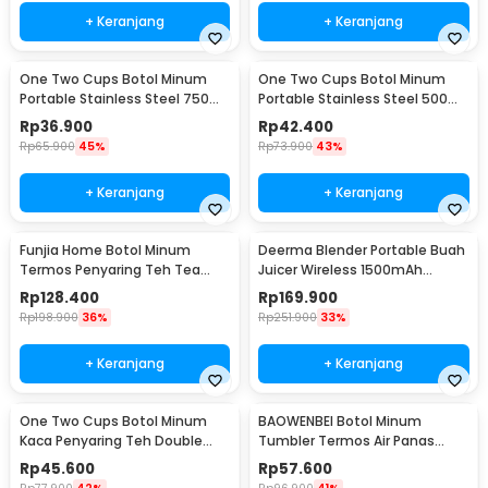
+ Keranjang
+ Keranjang
One Two Cups Botol Minum
One Two Cups Botol Minum
Portable Stainless Steel 750ml
Portable Stainless Steel 500ml
- YM006
- YM006
Rp
36.900
Rp
42.400
Rp
65.900
45%
Rp
73.900
43%
+ Keranjang
+ Keranjang
Funjia Home Botol Minum
Deerma Blender Portable Buah
Termos Penyaring Teh Tea
Juicer Wireless 1500mAh
Infuser 520ml
400ml - DEM-NU05
Rp
128.400
Rp
169.900
Rp
198.900
36%
Rp
251.900
33%
+ Keranjang
+ Keranjang
One Two Cups Botol Minum
BAOWENBEI Botol Minum
Kaca Penyaring Teh Double
Tumbler Termos Air Panas
Wall 230ml - X9001
Dingin Stainless 500ml - A1A0
Rp
45.600
Rp
57.600