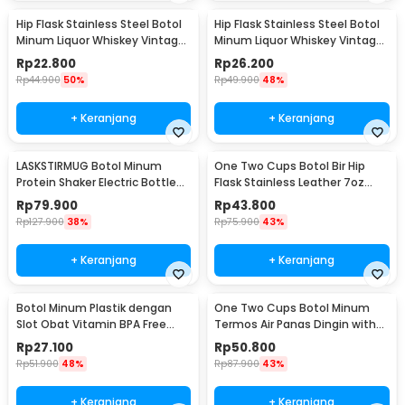
Hip Flask Stainless Steel Botol
Hip Flask Stainless Steel Botol
Minum Liquor Whiskey Vintage
Minum Liquor Whiskey Vintage
7oz Johnnie Walker - H-7
7oz Jack Daniel - H-7
Rp
22.800
Rp
26.200
Rp
44.900
50%
Rp
49.900
48%
+ Keranjang
+ Keranjang
LASKSTIRMUG Botol Minum
One Two Cups Botol Bir Hip
Protein Shaker Electric Bottle
Flask Stainless Leather 7oz
BPA Free 480ml - 1505
with Shot Glass
Rp
79.900
Rp
43.800
Rp
127.900
38%
Rp
75.900
43%
+ Keranjang
+ Keranjang
Botol Minum Plastik dengan
One Two Cups Botol Minum
Slot Obat Vitamin BPA Free
Termos Air Panas Dingin with
600ml - 830
Cup Head 500ml - SUS304
Rp
27.100
Rp
50.800
Rp
51.900
48%
Rp
87.900
43%
+ Keranjang
+ Keranjang