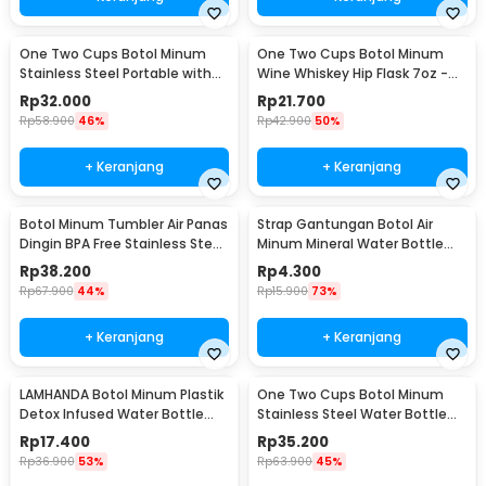
One Two Cups Botol Minum
One Two Cups Botol Minum
Stainless Steel Portable with
Wine Whiskey Hip Flask 7oz -
Carabiner 750ml - GBD
F0212
Rp
32.000
Rp
21.700
Rp
58.900
46%
Rp
42.900
50%
+ Keranjang
+ Keranjang
Botol Minum Tumbler Air Panas
Strap Gantungan Botol Air
Dingin BPA Free Stainless Steel
Minum Mineral Water Bottle
350ml - HS-6983
Belt Hanger - 3330
Rp
38.200
Rp
4.300
Rp
67.900
44%
Rp
15.900
73%
+ Keranjang
+ Keranjang
LAMHANDA Botol Minum Plastik
One Two Cups Botol Minum
Detox Infused Water Bottle
Stainless Steel Water Bottle
BPA Free 1L - QWF236
300ml - YM006
Rp
17.400
Rp
35.200
Rp
36.900
53%
Rp
63.900
45%