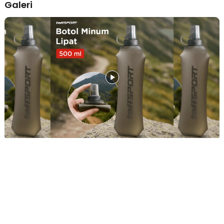
Galeri
khawatir tas atau saku menjadi penuh sesak. Berkat materialnya
yang sangat fleksibel, botol minum lipat soft flask ini dapat dilipat
hingga ukuran minimalis saat kosong, sehingga Anda bisa
menyelipkannya dengan mudah ke dalam saku jaket, rompi lari
(running vest), atau kantong sepeda. Kepraktisan ini memungkinkan
Anda bergerak lebih bebas dan cepat tanpa hambatan dimensi
botol kaku yang seringkali membatasi ruang gerak.
Hidrasi Instan dengan Teknologi Katup Gigit
Nikmati kemudahan minum langsung tanpa harus berhenti atau
repot membuka tutup botol di tengah aktivitas yang intens. Fitur
katup gigit (bite valve) yang inovatif memungkinkan Anda untuk
menghisap air dengan mudah hanya dengan sedikit tekanan gigi
pada ujung botol. Teknologi ini memastikan aliran air keluar dengan
lancar saat Anda butuhkan dan akan langsung menutup rapat secara
otomatis saat dilepas, sehingga Anda bisa meminimalisir risiko air
tumpah atau bocor saat sedang berlari kencang.
Material TPU Tebal yang Aman dan BPA Free
Keamanan kesehatan Anda tetap menjadi prioritas utama, itulah
sebabnya produk ini menggunakan bahan TPU (Thermoplastic
Polyurethane) berkualitas tinggi yang tebal namun tetap sangat
elastis. Material ini tidak hanya tangguh terhadap risiko kebocoran
atau robek, tetapi juga sudah tersertifikasi aman untuk membawa
air minum bersih karena bebas dari zat kimia berbahaya (BPA Free).