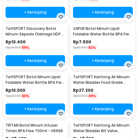
Rincian yang Anda dapatkan untuk pembelian produk ini:
1 x TaffSPORT Botol Minum Lipat Soft Flask Running Water Bottle
+ Keranjang
+ Keranjang
500ml - TF-50
TaffSPORT Discovery Botol
VAPUR Botol Minum Lipat
Minum Sepeda Olahraga HDPE
Foldable Water Bottle BPA Free
Dust Cover 650ml - 3026
Karabiner 500ml - V5
Rp
10.400
Rp
7.600
Rp
24.900
59%
Rp
19.900
62%
+ Keranjang
+ Keranjang
TaffSPORT Botol Minum Lipat
TaffSPORT Kantong Air Minum
Foldable Water Bottle BPA Free
Water Bladder Food Grade
700ml - S29
Hydration Bag 2L - SD16
Rp
10.000
Rp
27.200
Rp
24.900
60%
Rp
51.900
48%
+ Keranjang
+ Keranjang
TRITAN Botol Minum Infuser
TaffSPORT Kantong Air Minum
Tritan BPA Free 700ml - HS668
Water Bladder Bit Valve
Hydration Bag 2L - SD16