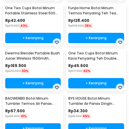
One Two Cups Botol Minum
Funjia Home Botol Minum
Portable Stainless Steel 500ml
Termos Penyaring Teh Tea
- YM006
Infuser 520ml
Rp
42.400
Rp
128.400
Rp
73.900
43%
Rp
198.900
36%
+ Keranjang
+ Keranjang
Deerma Blender Portable Buah
One Two Cups Botol Minum
Juicer Wireless 1500mAh
Kaca Penyaring Teh Double
400ml - DEM-NU05
Wall 230ml - X9001
Rp
169.900
Rp
45.600
Rp
251.900
33%
Rp
77.900
42%
+ Keranjang
+ Keranjang
BAOWENBEI Botol Minum
BYS HOUSE Botol Minum
Tumbler Termos Air Panas
Tumbler Air Panas Dingin
Dingin Stainless 500ml - A1A0
Stainless Steel 380ml - TY204
Rp
57.600
Rp
34.300
Rp
96.900
41%
Rp
61.900
45%
+ Keranjang
+ Keranjang