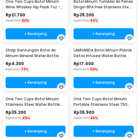
One Two Cups Botol Minum
Botol Minum Tumbler Air Panas
Wine Whiskey Hip Flask 7oz -
Dingin BPA Free Stainless Steel
F0212
350ml - HS-6983
Rp
21.700
Rp
38.200
Rp
42.900
50%
Rp
67.900
44%
+ Keranjang
+ Keranjang
Strap Gantungan Botol Air
LAMHANDA Botol Minum Plastik
Minum Mineral Water Bottle
Detox Infused Water Bottle
Belt Hanger - 3330
BPA Free 1L - QWF236
Rp
4.300
Rp
17.400
Rp
15.900
73%
Rp
36.900
53%
+ Keranjang
+ Keranjang
One Two Cups Botol Minum
One Two Cups Botol Minum
Stainless Steel Water Bottle
Portable Stainless Steel 750ml
300ml - YM006
- YM006
Rp
35.200
Rp
36.900
Rp
63.900
45%
Rp
65.900
45%
+ Keranjang
+ Keranjang