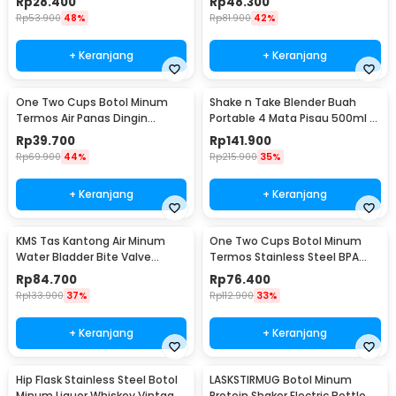
Rp
28.400
Rp
48.300
Rp
53.900
48%
Rp
81.900
42%
+ Keranjang
+ Keranjang
One Two Cups Botol Minum
Shake n Take Blender Buah
Termos Air Panas Dingin
Portable 4 Mata Pisau 500ml -
Stainless Steel 260ml -
VT-04
Rp
39.700
Rp
141.900
AQW575
Rp
69.900
44%
Rp
215.900
35%
+ Keranjang
+ Keranjang
KMS Tas Kantong Air Minum
One Two Cups Botol Minum
Water Bladder Bite Valve
Termos Stainless Steel BPA
Hydration Bag 3L - BL018
Free 400ml - K623
Rp
84.700
Rp
76.400
Rp
133.900
37%
Rp
112.900
33%
+ Keranjang
+ Keranjang
Hip Flask Stainless Steel Botol
LASKSTIRMUG Botol Minum
Minum Liquor Whiskey Vintage
Protein Shaker Electric Bottle