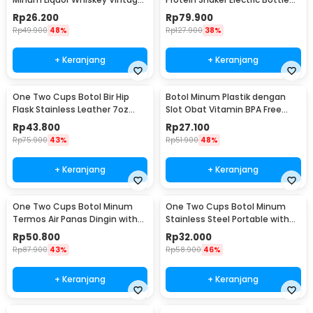
7oz Jack Daniel - H-7
BPA Free 480ml - 1505
Rp
26.200
Rp
79.900
Rp
49.900
48%
Rp
127.900
38%
+ Keranjang
+ Keranjang
One Two Cups Botol Bir Hip
Botol Minum Plastik dengan
Flask Stainless Leather 7oz
Slot Obat Vitamin BPA Free
with Shot Glass
600ml - 830
Rp
43.800
Rp
27.100
Rp
75.900
43%
Rp
51.900
48%
+ Keranjang
+ Keranjang
One Two Cups Botol Minum
One Two Cups Botol Minum
Termos Air Panas Dingin with
Stainless Steel Portable with
Cup Head 500ml - SUS304
Carabiner 750ml - GBD
Rp
50.800
Rp
32.000
Rp
87.900
43%
Rp
58.900
46%
+ Keranjang
+ Keranjang