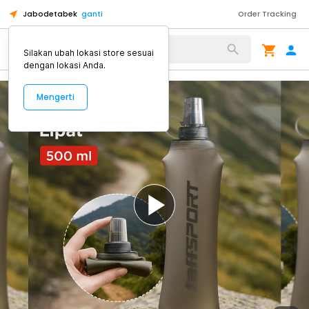
Jabodetabek
ganti
Order Tracking
Alat Kopi
Silakan ubah lokasi store sesuai
dengan lokasi Anda.
Mengerti