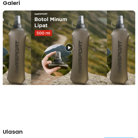
Galeri
khawatir tas atau saku menjadi penuh sesak. Berkat materialnya
yang sangat fleksibel, botol minum lipat soft flask ini dapat dilipat
hingga ukuran minimalis saat kosong, sehingga Anda bisa
menyelipkannya dengan mudah ke dalam saku jaket, rompi lari
(running vest), atau kantong sepeda. Kepraktisan ini memungkinkan
Anda bergerak lebih bebas dan cepat tanpa hambatan dimensi
botol kaku yang seringkali membatasi ruang gerak.
Hidrasi Instan dengan Teknologi Katup Gigit
Nikmati kemudahan minum langsung tanpa harus berhenti atau
repot membuka tutup botol di tengah aktivitas yang intens. Fitur
katup gigit (bite valve) yang inovatif memungkinkan Anda untuk
menghisap air dengan mudah hanya dengan sedikit tekanan gigi
pada ujung botol. Teknologi ini memastikan aliran air keluar dengan
lancar saat Anda butuhkan dan akan langsung menutup rapat secara
otomatis saat dilepas, sehingga Anda bisa meminimalisir risiko air
tumpah atau bocor saat sedang berlari kencang.
Material TPU Tebal yang Aman dan BPA Free
Keamanan kesehatan Anda tetap menjadi prioritas utama, itulah
sebabnya produk ini menggunakan bahan TPU (Thermoplastic
Polyurethane) berkualitas tinggi yang tebal namun tetap sangat
elastis. Material ini tidak hanya tangguh terhadap risiko kebocoran
atau robek, tetapi juga sudah tersertifikasi aman untuk membawa
Ulasan
air minum bersih karena bebas dari zat kimia berbahaya (BPA Free).