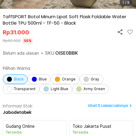
1 / 8
TaffSPORT Botol Minum Lipat Soft Flask Foldable Water
Bottle TPU 500ml - TF-50
-
Black
Rp
31.000
Rp
60.900
50
%
Belum ada ulasan
•
SKU
OISE0BBK
Pilihan Warna:
Black
Blue
Orange
Gray
Transparent
Light Blue
Army Green
Lihat
5
Lokasi Lainnya
Informasi Stok:
Jabodetabek
Gudang Online
Toko Jakarta Pusat
Tersedia
Tersedia