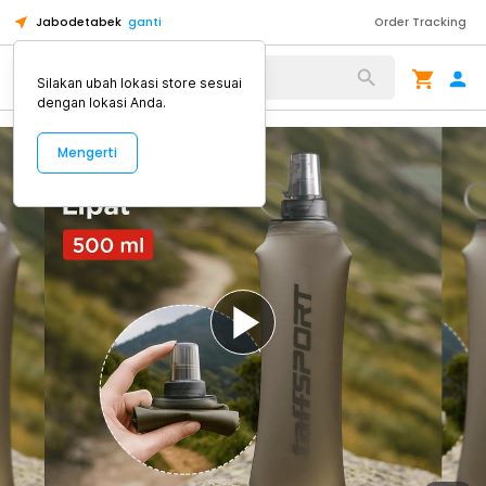
Jabodetabek
ganti
Order Tracking
Alat Kopi
Silakan ubah lokasi store sesuai
dengan lokasi Anda.
Mengerti