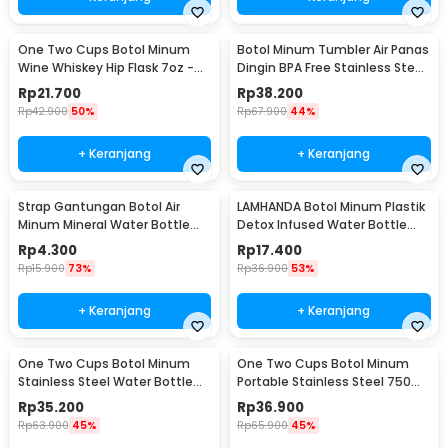
One Two Cups Botol Minum
Botol Minum Tumbler Air Panas
Wine Whiskey Hip Flask 7oz -
Dingin BPA Free Stainless Steel
F0212
350ml - HS-6983
Rp
21.700
Rp
38.200
Rp
42.900
50%
Rp
67.900
44%
+ Keranjang
+ Keranjang
Strap Gantungan Botol Air
LAMHANDA Botol Minum Plastik
Minum Mineral Water Bottle
Detox Infused Water Bottle
Belt Hanger - 3330
BPA Free 1L - QWF236
Rp
4.300
Rp
17.400
Rp
15.900
73%
Rp
36.900
53%
+ Keranjang
+ Keranjang
One Two Cups Botol Minum
One Two Cups Botol Minum
Stainless Steel Water Bottle
Portable Stainless Steel 750ml
300ml - YM006
- YM006
Rp
35.200
Rp
36.900
Rp
63.900
45%
Rp
65.900
45%