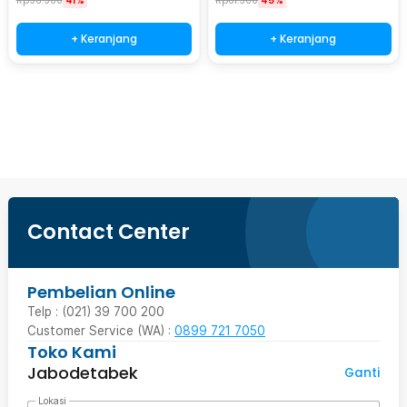
Rp
96.900
41%
Rp
61.900
45%
+ Keranjang
+ Keranjang
Beli Sekarang
Contact Center
Pembelian Online
Telp : (021) 39 700 200
Customer Service (WA) :
0899 721 7050
Toko Kami
Jabodetabek
Ganti
Lokasi