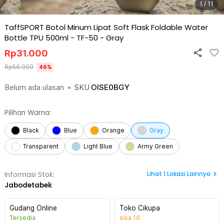
1 / 11
TaffSPORT Botol Minum Lipat Soft Flask Foldable Water
Bottle TPU 500ml - TF-50
-
Gray
Rp
31.000
Rp
56.900
46
%
Belum ada ulasan
•
SKU
OISE0BGY
Pilihan Warna:
Black
Blue
Orange
Gray
Transparent
Light Blue
Army Green
Lihat
1
Lokasi Lainnya
Informasi Stok:
Jabodetabek
Gudang Online
Toko Cikupa
Tersedia
sisa
10