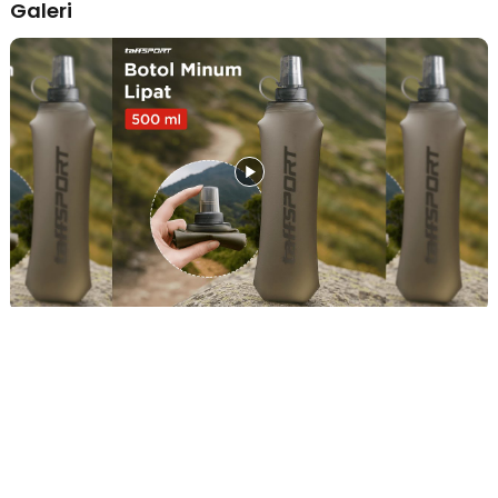
Galeri
khawatir tas atau saku menjadi penuh sesak. Berkat materialnya
yang sangat fleksibel, botol minum lipat soft flask ini dapat dilipat
hingga ukuran minimalis saat kosong, sehingga Anda bisa
menyelipkannya dengan mudah ke dalam saku jaket, rompi lari
(running vest), atau kantong sepeda. Kepraktisan ini memungkinkan
Anda bergerak lebih bebas dan cepat tanpa hambatan dimensi
botol kaku yang seringkali membatasi ruang gerak.
Hidrasi Instan dengan Teknologi Katup Gigit
Nikmati kemudahan minum langsung tanpa harus berhenti atau
repot membuka tutup botol di tengah aktivitas yang intens. Fitur
katup gigit (bite valve) yang inovatif memungkinkan Anda untuk
menghisap air dengan mudah hanya dengan sedikit tekanan gigi
pada ujung botol. Teknologi ini memastikan aliran air keluar dengan
lancar saat Anda butuhkan dan akan langsung menutup rapat secara
otomatis saat dilepas, sehingga Anda bisa meminimalisir risiko air
tumpah atau bocor saat sedang berlari kencang.
Material TPU Tebal yang Aman dan BPA Free
Keamanan kesehatan Anda tetap menjadi prioritas utama, itulah
sebabnya produk ini menggunakan bahan TPU (Thermoplastic
Polyurethane) berkualitas tinggi yang tebal namun tetap sangat
elastis. Material ini tidak hanya tangguh terhadap risiko kebocoran
atau robek, tetapi juga sudah tersertifikasi aman untuk membawa
air minum bersih karena bebas dari zat kimia berbahaya (BPA Free).