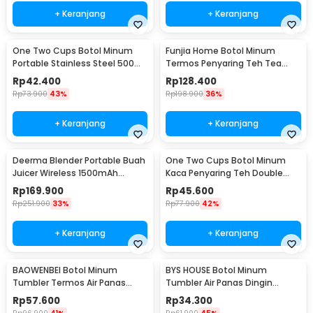
+ Keranjang
+ Keranjang
One Two Cups Botol Minum
Funjia Home Botol Minum
Portable Stainless Steel 500ml
Termos Penyaring Teh Tea
- YM006
Infuser 520ml
Rp
42.400
Rp
128.400
Rp
73.900
43%
Rp
198.900
36%
+ Keranjang
+ Keranjang
Deerma Blender Portable Buah
One Two Cups Botol Minum
Juicer Wireless 1500mAh
Kaca Penyaring Teh Double
400ml - DEM-NU05
Wall 230ml - X9001
Rp
169.900
Rp
45.600
Rp
251.900
33%
Rp
77.900
42%
+ Keranjang
+ Keranjang
BAOWENBEI Botol Minum
BYS HOUSE Botol Minum
Tumbler Termos Air Panas
Tumbler Air Panas Dingin
Dingin Stainless 500ml - A1A0
Stainless Steel 380ml - TY204
Rp
57.600
Rp
34.300