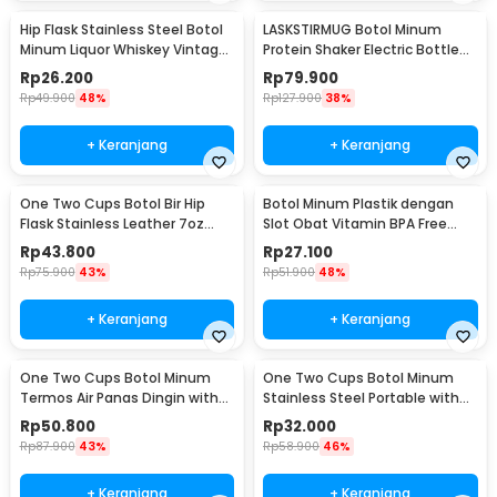
Hip Flask Stainless Steel Botol
LASKSTIRMUG Botol Minum
Minum Liquor Whiskey Vintage
Protein Shaker Electric Bottle
7oz Jack Daniel - H-7
BPA Free 480ml - 1505
Rp
26.200
Rp
79.900
Rp
49.900
48%
Rp
127.900
38%
+ Keranjang
+ Keranjang
One Two Cups Botol Bir Hip
Botol Minum Plastik dengan
Flask Stainless Leather 7oz
Slot Obat Vitamin BPA Free
with Shot Glass
600ml - 830
Rp
43.800
Rp
27.100
Rp
75.900
43%
Rp
51.900
48%
+ Keranjang
+ Keranjang
One Two Cups Botol Minum
One Two Cups Botol Minum
Termos Air Panas Dingin with
Stainless Steel Portable with
Cup Head 500ml - SUS304
Carabiner 750ml - GBD
Rp
50.800
Rp
32.000
Rp
87.900
43%
Rp
58.900
46%
+ Keranjang
+ Keranjang