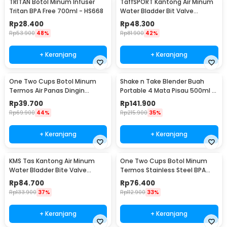
TRITAN Botol Minum Infuser
TaffSPORT Kantong Air Minum
Tritan BPA Free 700ml - HS668
Water Bladder Bit Valve
Hydration Bag 2L - SD16
Rp
28.400
Rp
48.300
Rp
53.900
48%
Rp
81.900
42%
+ Keranjang
+ Keranjang
One Two Cups Botol Minum
Shake n Take Blender Buah
Termos Air Panas Dingin
Portable 4 Mata Pisau 500ml -
Stainless Steel 260ml -
VT-04
Rp
39.700
Rp
141.900
AQW575
Rp
69.900
44%
Rp
215.900
35%
+ Keranjang
+ Keranjang
KMS Tas Kantong Air Minum
One Two Cups Botol Minum
Water Bladder Bite Valve
Termos Stainless Steel BPA
Hydration Bag 3L - BL018
Free 400ml - K623
Rp
84.700
Rp
76.400
Rp
133.900
37%
Rp
112.900
33%
+ Keranjang
+ Keranjang