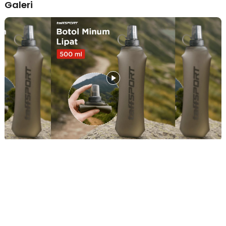
Galeri
khawatir tas atau saku menjadi penuh sesak. Berkat materialnya
yang sangat fleksibel, botol minum lipat soft flask ini dapat dilipat
hingga ukuran minimalis saat kosong, sehingga Anda bisa
menyelipkannya dengan mudah ke dalam saku jaket, rompi lari
(running vest), atau kantong sepeda. Kepraktisan ini memungkinkan
Anda bergerak lebih bebas dan cepat tanpa hambatan dimensi
botol kaku yang seringkali membatasi ruang gerak.
Hidrasi Instan dengan Teknologi Katup Gigit
Nikmati kemudahan minum langsung tanpa harus berhenti atau
repot membuka tutup botol di tengah aktivitas yang intens. Fitur
katup gigit (bite valve) yang inovatif memungkinkan Anda untuk
menghisap air dengan mudah hanya dengan sedikit tekanan gigi
pada ujung botol. Teknologi ini memastikan aliran air keluar dengan
lancar saat Anda butuhkan dan akan langsung menutup rapat secara
otomatis saat dilepas, sehingga Anda bisa meminimalisir risiko air
tumpah atau bocor saat sedang berlari kencang.
Material TPU Tebal yang Aman dan BPA Free
Keamanan kesehatan Anda tetap menjadi prioritas utama, itulah
sebabnya produk ini menggunakan bahan TPU (Thermoplastic
Polyurethane) berkualitas tinggi yang tebal namun tetap sangat
elastis. Material ini tidak hanya tangguh terhadap risiko kebocoran
atau robek, tetapi juga sudah tersertifikasi aman untuk membawa
air minum bersih karena bebas dari zat kimia berbahaya (BPA Free).