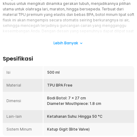
khusus untuk mengikuti dinamika gerakan tubuh, menjadikannya pilihan
utama untuk olahraga lari, maraton, hingga bersepeda. Terbuat dari
material TPU premium yang elastis dan bebas BPA, botol minum lipat soft
flask ini akan mengempis secara otomatis seiring berkurangnya isi air,
sehingga mencegah terjadinya guncangan cairan yang mengganggu
keseimbangan Anda. Dengan desain yang sepenuhnya dapat dilipat saat
kosong, Anda mendapatkan kemudahan mobilitas maksimal karena
botol ini dapat disimpan dengan mudah di saku kecil tanpa menambah
Lebih Banyak
beban atau volume pada barang bawaan Anda.
Spesifikasi
Fitur
Model Lipat Ringkas untuk Mobilitas Tanpa Batas
Isi
500 ml
Anda dapat menghemat ruang penyimpanan secara signifikan
karena botol ini memiliki fleksibilitas tinggi untuk dilipat hingga
Material
TPU BPA Free
ukuran terkecil setelah digunakan. Fitur lipat ini berfungsi untuk
menghilangkan volume kosong yang biasanya memakan tempat di
dalam tas atau saku baju lari Anda. Manfaatnya, Anda tetap bisa
Bodi Botol: 7 x 27 cm
Dimensi
membawa botol cadangan dengan ringan tanpa perlu merasa
Diameter Mouthpiece: 1.8 cm
terbebani oleh botol kaku yang besar, menjadikan perjalanan atau
sesi olahraga Anda jauh lebih praktis.
Lain-lain
Ketahanan Suhu: Hingga 50 °C
Katup Gigit (Bite Valve) untuk Hidrasi Instan
Sistem Minum
Tetap fokus pada jalur lari Anda tanpa gangguan berkat sistem
Katup Gigit (Bite Valve)
katup gigit yang dirancang untuk akses air yang sangat cepat.