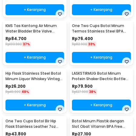
+ Keranjang
+ Keranjang
KMS Tas Kantong Air Minum
One Two Cups Botol Minum
Water Bladder Bite Valve
Termos Stainless Steel BPA
Hydration Bag 3L - BL018
Free 400ml - K623
Rp
84.700
Rp
76.400
Rp
133.900
37%
Rp
112.900
33%
+ Keranjang
+ Keranjang
Hip Flask Stainless Steel Botol
LASKSTIRMUG Botol Minum
Minum Liquor Whiskey Vintage
Protein Shaker Electric Bottle
7oz Jack Daniel - H-7
BPA Free 480ml - 1505
Rp
26.200
Rp
79.900
Rp
49.900
48%
Rp
127.900
38%
+ Keranjang
+ Keranjang
One Two Cups Botol Bir Hip
Botol Minum Plastik dengan
Flask Stainless Leather 7oz
Slot Obat Vitamin BPA Free
with Shot Glass
600ml - 830
Rp
43.800
Rp
27.100