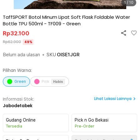
1 / 10
TaffSPORT Botol Minum Lipat Soft Flask Foldable Water
Bottle TPU 500ml - TF009
-
Green
Rp
32.100
Rp
62.900
49
%
Belum ada ulasan
•
SKU
OISE1JGR
Pilihan Warna:
Green
Pink
Habis
Lihat
Lokasi Lainnya
Informasi Stok:
Jabodetabek
Gudang Online
Pick n Go Bekasi
Tersedia
Pre-Order