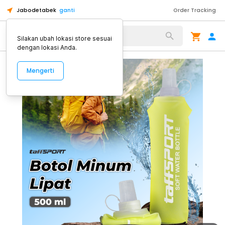
Jabodetabek
ganti
Order Tracking
Alat Kopi
Silakan ubah lokasi store sesuai
dengan lokasi Anda.
Mengerti