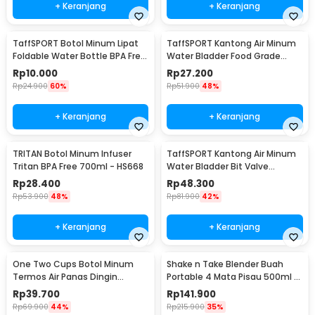
+ Keranjang
+ Keranjang
TaffSPORT Botol Minum Lipat
TaffSPORT Kantong Air Minum
Foldable Water Bottle BPA Free
Water Bladder Food Grade
700ml - S29
Hydration Bag 2L - SD16
Rp
10.000
Rp
27.200
Rp
24.900
60%
Rp
51.900
48%
+ Keranjang
+ Keranjang
TRITAN Botol Minum Infuser
TaffSPORT Kantong Air Minum
Tritan BPA Free 700ml - HS668
Water Bladder Bit Valve
Hydration Bag 2L - SD16
Rp
28.400
Rp
48.300
Rp
53.900
48%
Rp
81.900
42%
+ Keranjang
+ Keranjang
One Two Cups Botol Minum
Shake n Take Blender Buah
Termos Air Panas Dingin
Portable 4 Mata Pisau 500ml -
Stainless Steel 260ml -
VT-04
Rp
39.700
Rp
141.900
AQW575
Rp
69.900
44%
Rp
215.900
35%