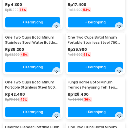
Belt Hanger - 3330
BPA Free 1L - QWF236
Rp
4.300
Rp
17.400
Rp
15.900
73%
Rp
36.900
53%
+ Keranjang
+ Keranjang
One Two Cups Botol Minum
One Two Cups Botol Minum
Stainless Steel Water Bottle
Portable Stainless Steel 750ml
300ml - YM006
- YM006
Rp
35.200
Rp
36.900
Rp
63.900
45%
Rp
65.900
45%
+ Keranjang
+ Keranjang
One Two Cups Botol Minum
Funjia Home Botol Minum
Portable Stainless Steel 500ml
Termos Penyaring Teh Tea
- YM006
Infuser 520ml
Rp
42.400
Rp
128.400
Rp
73.900
43%
Rp
198.900
36%
+ Keranjang
+ Keranjang
Deerma Blender Portable Buah
One Two Cups Botol Minum