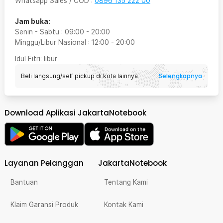
Whatsapp Sales / COD
:
0896 135 222 00
Jam buka:
Senin - Sabtu
:
09:00
-
20:00
Minggu/Libur Nasional
:
12:00
-
20:00
Idul Fitri
: libur
Selengkapnya
Beli langsung/self pickup di kota lainnya
Download Aplikasi JakartaNotebook
Layanan Pelanggan
JakartaNotebook
Bantuan
Tentang Kami
Klaim Garansi Produk
Kontak Kami