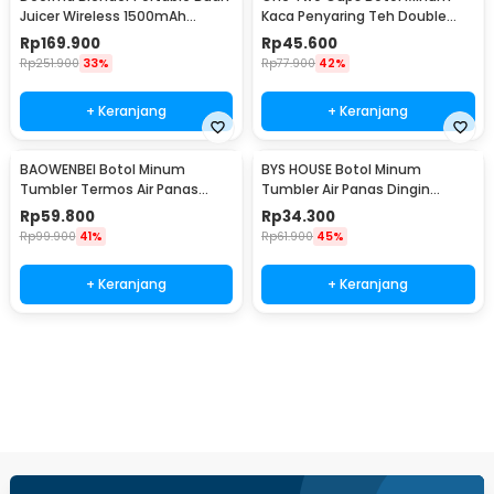
Juicer Wireless 1500mAh
Kaca Penyaring Teh Double
400ml - DEM-NU05
Wall 230ml - X9001
Rp
169.900
Rp
45.600
Rp
251.900
33%
Rp
77.900
42%
+ Keranjang
+ Keranjang
BAOWENBEI Botol Minum
BYS HOUSE Botol Minum
Tumbler Termos Air Panas
Tumbler Air Panas Dingin
Dingin Stainless 500ml - A1A0
Stainless Steel 380ml - TY204
Rp
59.800
Rp
34.300
Rp
99.900
41%
Rp
61.900
45%
+ Keranjang
+ Keranjang
Beli Sekarang