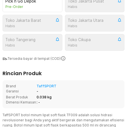
Pick n Go Depok
Toko Jakarta Pusat
Pre-Order
Habis
Toko Jakarta Barat
Toko Jakarta Utara
Habis
Habis
Toko Tangerang
Toko Cikupa
Habis
Habis
Tersedia bayar di tempat (COD)
Rincian Produk
Brand
TaffSPORT
Garansi
-
Berat Produk
0.038 kg
Dimensi Kemasan
: -
TaffSPORT botol minum lipat soft flask TF009 adalah solusi hidrasi
revolusioner bagi Anda yang aktif bergerak dan mengutamakan efisiensi
ruang. Botol minum lipat soft flask berkapasitas 500 ml ini dirancang