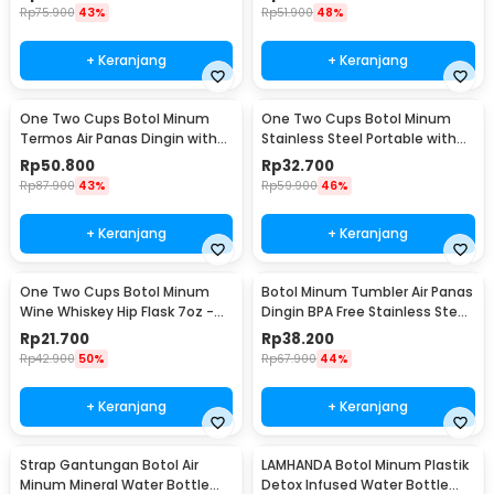
Rp
75.900
43%
Rp
51.900
48%
+ Keranjang
+ Keranjang
One Two Cups Botol Minum
One Two Cups Botol Minum
Termos Air Panas Dingin with
Stainless Steel Portable with
Cup Head 500ml - SUS304
Carabiner 750ml - GBD
Rp
50.800
Rp
32.700
Rp
87.900
43%
Rp
59.900
46%
+ Keranjang
+ Keranjang
One Two Cups Botol Minum
Botol Minum Tumbler Air Panas
Wine Whiskey Hip Flask 7oz -
Dingin BPA Free Stainless Steel
F0212
350ml - HS-6983
Rp
21.700
Rp
38.200
Rp
42.900
50%
Rp
67.900
44%
+ Keranjang
+ Keranjang
Strap Gantungan Botol Air
LAMHANDA Botol Minum Plastik
Minum Mineral Water Bottle
Detox Infused Water Bottle