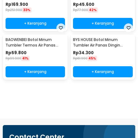
400ml - DEM-NU05
Wall 230ml - X9001
Rp
169.900
Rp
45.600
Rp
251.900
33%
Rp
77.900
42%
+ Keranjang
+ Keranjang
BAOWENBEI Botol Minum
BYS HOUSE Botol Minum
Tumbler Termos Air Panas
Tumbler Air Panas Dingin
Dingin Stainless 500ml - A1A0
Stainless Steel 380ml - TY204
Rp
59.800
Rp
34.300
Rp
99.900
41%
Rp
61.900
45%
+ Keranjang
+ Keranjang
Ingatkan Saya
Contact Center