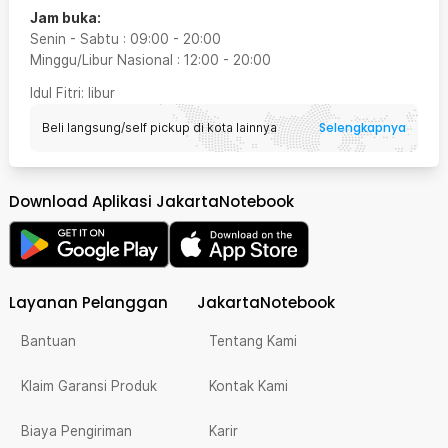
Jam buka:
Senin - Sabtu
:
09:00
-
20:00
Minggu/Libur Nasional
:
12:00
-
20:00
Idul Fitri
: libur
Selengkapnya
Beli langsung/self pickup di kota lainnya
Download Aplikasi JakartaNotebook
Layanan Pelanggan
JakartaNotebook
Bantuan
Tentang Kami
Klaim Garansi Produk
Kontak Kami
Biaya Pengiriman
Karir