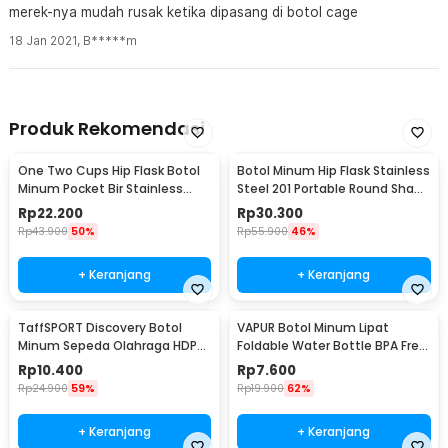
merek-nya mudah rusak ketika dipasang di botol cage
18 Jan 2021
,
B*****m
Produk Rekomendasi
One Two Cups Hip Flask Botol
Botol Minum Hip Flask Stainless
Minum Pocket Bir Stainless
Steel 201 Portable Round Shape
Steel 201 8oz - MS351
150ml - B-5
Rp
22.200
Rp
30.300
Rp
43.900
50%
Rp
55.900
46%
+ Keranjang
+ Keranjang
TaffSPORT Discovery Botol
VAPUR Botol Minum Lipat
Minum Sepeda Olahraga HDPE
Foldable Water Bottle BPA Free
Dust Cover 650ml - 3026
Karabiner 500ml - V5
Rp
10.400
Rp
7.600
Rp
24.900
59%
Rp
19.900
62%
+ Keranjang
+ Keranjang