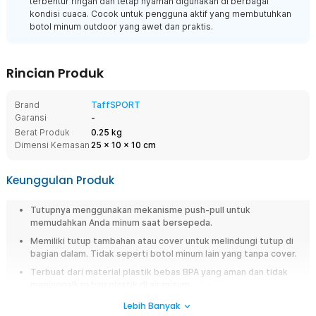
terbentur ringan dan tetap nyaman digunakan di berbagai
kondisi cuaca. Cocok untuk pengguna aktif yang membutuhkan
botol minum outdoor yang awet dan praktis.
Rincian Produk
Brand
TaffSPORT
Garansi
-
Berat Produk
0.25 kg
Dimensi Kemasan
25
x
10
x
10
cm
Keunggulan Produk
Tutupnya menggunakan mekanisme push-pull untuk
memudahkan Anda minum saat bersepeda.
Memiliki tutup tambahan atau cover untuk melindungi tutup di
bagian dalam. Tidak seperti botol minum lain yang tanpa cover.
Terbuat dari material plastik bebas BPA yang aman dan tidak
meninggalkan bau plastik di air minum.
Memiliki kapasitas 730 ml yang pas untuk melakukan aktivitas
Lebih Banyak
olahraga luar ruangan yang intens.