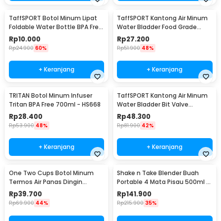
TaffSPORT Botol Minum Lipat
TaffSPORT Kantong Air Minum
Foldable Water Bottle BPA Free
Water Bladder Food Grade
700ml - S29
Hydration Bag 2L - SD16
Rp
10.000
Rp
27.200
Rp
24.900
60%
Rp
51.900
48%
+ Keranjang
+ Keranjang
TRITAN Botol Minum Infuser
TaffSPORT Kantong Air Minum
Tritan BPA Free 700ml - HS668
Water Bladder Bit Valve
Hydration Bag 2L - SD16
Rp
28.400
Rp
48.300
Rp
53.900
48%
Rp
81.900
42%
+ Keranjang
+ Keranjang
One Two Cups Botol Minum
Shake n Take Blender Buah
Termos Air Panas Dingin
Portable 4 Mata Pisau 500ml -
Stainless Steel 260ml -
VT-04
Rp
39.700
Rp
141.900
AQW575
Rp
69.900
44%
Rp
215.900
35%