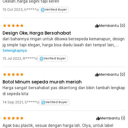
Okelah..harga segini tapi keren
untuk penggunaan jangka panjang. Tidak mudah retak saat
terbentur ringan dan tetap nyaman digunakan di berbagai kondisi
15 Oct 2023
,
h*****o
Verified Buyer
cuaca. Cocok untuk pengguna aktif yang membutuhkan botol
minum outdoor yang awet dan praktis.
Membantu (
0
)
Kelengkapan Produk
Design Oke, Harga Bersahabat
Rincian yang Anda dapatkan untuk pembelian produk ini:
dari bahannya ringan untuk dibawa bersepeda kemanapun, design
1 x TaffSPORT Botol Minum Sepeda Olahraga Plastik BPA Free
jg simple tapi elegan, harga bisa diadu laaah dari tempat lain,
730ml - 30A11
Selengkapnya
selalu lebih murah kalo di JakNote
15 Jul 2022
,
R*****o
Verified Buyer
Membantu (
0
)
Botol Minum sepeda murah meriah
Harga sangat bersahabat pas dikantong dan bikin tambah lengkap
di sepeda kita
14 Sep 2021
,
S*****o
Verified Buyer
Membantu (
1
)
Agak bau plastik, sesuai dengan harga lah. OIya, untuk label