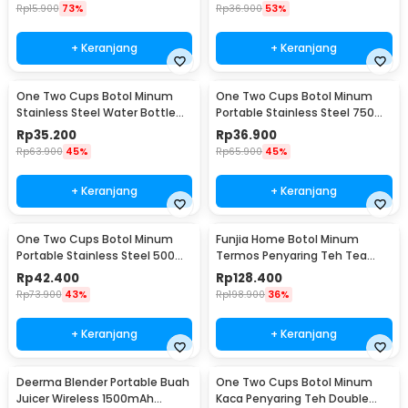
Rp
15.900
73%
Rp
36.900
53%
+ Keranjang
+ Keranjang
One Two Cups Botol Minum
One Two Cups Botol Minum
Stainless Steel Water Bottle
Portable Stainless Steel 750ml
300ml - YM006
- YM006
Rp
35.200
Rp
36.900
Rp
63.900
45%
Rp
65.900
45%
+ Keranjang
+ Keranjang
One Two Cups Botol Minum
Funjia Home Botol Minum
Portable Stainless Steel 500ml
Termos Penyaring Teh Tea
- YM006
Infuser 520ml
Rp
42.400
Rp
128.400
Rp
73.900
43%
Rp
198.900
36%
+ Keranjang
+ Keranjang
Deerma Blender Portable Buah
One Two Cups Botol Minum
Juicer Wireless 1500mAh
Kaca Penyaring Teh Double