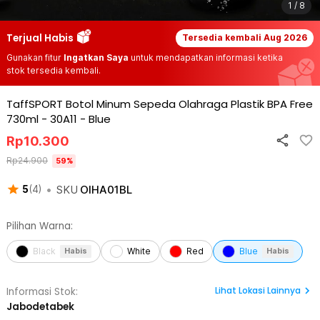
1 / 8
Terjual Habis
Tersedia kembali
Aug 2026
Gunakan fitur
Ingatkan Saya
untuk mendapatkan informasi ketika
stok tersedia kembali.
TaffSPORT Botol Minum Sepeda Olahraga Plastik BPA Free
730ml - 30A11
-
Blue
Rp
10.300
Rp
24.900
59
%
•
SKU
OIHA01BL
5
(
4
)
Pilihan Warna:
Black
White
Red
Blue
Habis
Habis
Lihat
Lokasi Lainnya
Informasi Stok:
Jabodetabek