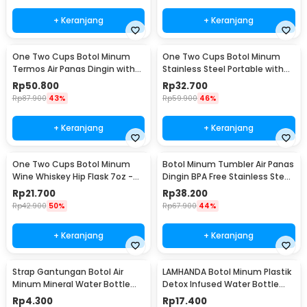
+ Keranjang
+ Keranjang
One Two Cups Botol Minum
One Two Cups Botol Minum
Termos Air Panas Dingin with
Stainless Steel Portable with
Cup Head 500ml - SUS304
Carabiner 750ml - GBD
Rp
50.800
Rp
32.700
Rp
87.900
43%
Rp
59.900
46%
+ Keranjang
+ Keranjang
One Two Cups Botol Minum
Botol Minum Tumbler Air Panas
Wine Whiskey Hip Flask 7oz -
Dingin BPA Free Stainless Steel
F0212
350ml - HS-6983
Rp
21.700
Rp
38.200
Rp
42.900
50%
Rp
67.900
44%
+ Keranjang
+ Keranjang
Strap Gantungan Botol Air
LAMHANDA Botol Minum Plastik
Minum Mineral Water Bottle
Detox Infused Water Bottle
Belt Hanger - 3330
BPA Free 1L - QWF236
Rp
4.300
Rp
17.400