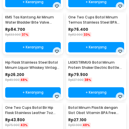
+ Keranjang
+ Keranjang
KMS Tas Kantong Air Minum
One Two Cups Botol Minum
Water Bladder Bite Valve
Termos Stainless Steel BPA
Hydration Bag 3L - BL018
Free 400ml - K623
Rp
84.700
Rp
76.400
Rp
133.900
37%
Rp
112.900
33%
+ Keranjang
+ Keranjang
Hip Flask Stainless Steel Botol
LASKSTIRMUG Botol Minum
Minum Liquor Whiskey Vintage
Protein Shaker Electric Bottle
7oz Jack Daniel - H-7
BPA Free 480ml - 1505
Rp
26.200
Rp
79.900
Rp
49.900
48%
Rp
127.900
38%
+ Keranjang
+ Keranjang
One Two Cups Botol Bir Hip
Botol Minum Plastik dengan
Flask Stainless Leather 7oz
Slot Obat Vitamin BPA Free
with Shot Glass
600ml - 830
Rp
43.800
Rp
27.100
Rp
75.900
43%
Rp
51.900
48%