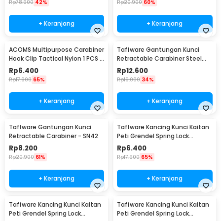
Rp
78.900
42%
Rp
20.900
60%
+ Keranjang
+ Keranjang
ACOMS Multipurpose Carabiner
Taffware Gantungan Kunci
Hook Clip Tactical Nylon 1 PCS -
Retractable Carabiner Steel
HW75
Wire - SN40
Rp
6.400
Rp
12.600
Rp
17.900
65%
Rp
19.000
34%
+ Keranjang
+ Keranjang
Taffware Gantungan Kunci
Taffware Kancing Kunci Kaitan
Retractable Carabiner - SN42
Peti Grendel Spring Lock
Stainless Steel XL - J107
Rp
8.200
Rp
6.400
Rp
20.900
61%
Rp
17.900
65%
+ Keranjang
+ Keranjang
Taffware Kancing Kunci Kaitan
Taffware Kancing Kunci Kaitan
Peti Grendel Spring Lock
Peti Grendel Spring Lock