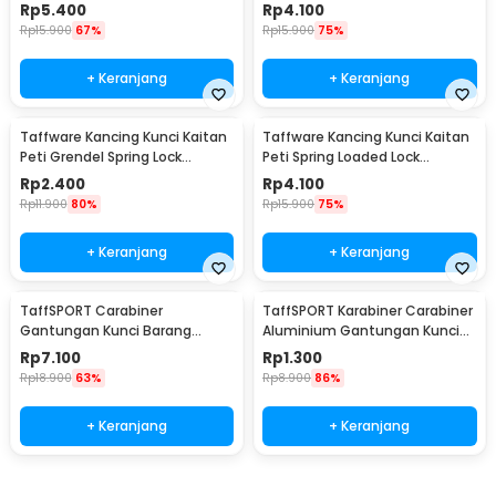
Stainless Steel L - J107
Stainless Steel M - J107
Rp
5.400
Rp
4.100
Rp
15.900
67%
Rp
15.900
75%
+ Keranjang
+ Keranjang
Taffware Kancing Kunci Kaitan
Taffware Kancing Kunci Kaitan
Peti Grendel Spring Lock
Peti Spring Loaded Lock
Stainless Steel S - J107
Stainless Steel M - J108
Rp
2.400
Rp
4.100
Rp
11.900
80%
Rp
15.900
75%
+ Keranjang
+ Keranjang
TaffSPORT Carabiner
TaffSPORT Karabiner Carabiner
Gantungan Kunci Barang
Aluminium Gantungan Kunci
Stainless Steel Snap Hook -
EDC Outdoor 4.6cm - 698
Rp
7.100
Rp
1.300
AT32
Rp
18.900
63%
Rp
8.900
86%
+ Keranjang
+ Keranjang