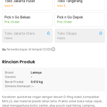
Toko Jakarta Pusat
Toko Tangerang
sisa
4
sisa
3
Pick n Go Bekasi
Pick n Go Depok
Pre-Order
Pre-Order
Toko Jakarta Utara
Toko Cikupa
Habis
Habis
Tersedia bayar di tempat (COD)
Rincian Produk
Brand
Lainnya
Garansi
-
Berat Produk
0.012 kg
Dimensi Kemasan
: -
Karabiner quickdraw ringan dengan desain D-Ring stabil, kompatibel
MOLLE, dan material plastik tahan lama. Praktis untuk buka-tutup cepat,
ideal menggantung botol, senter, atau pouch saat hiking, camping,