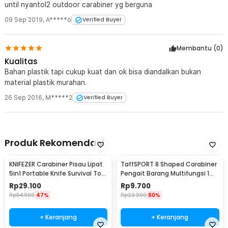
until nyantol2 outdoor carabiner yg berguna
09 Sep 2019
,
A*****o
Verified Buyer
Membantu (
0
)
Kualitas
Bahan plastik tapi cukup kuat dan ok bisa diandalkan bukan
material plastik murahan.
26 Sep 2016
,
M*****2
Verified Buyer
Produk Rekomendasi
KNIFEZER Carabiner Pisau Lipat
TaffSPORT 8 Shaped Carabiner
5in1 Portable Knife Survival Tool
Pengait Barang Multifungsi 1
EDC - ED30
PCS - AT30
Rp
29.100
Rp
9.700
Rp
54.900
47%
Rp
23.900
60%
+ Keranjang
+ Keranjang