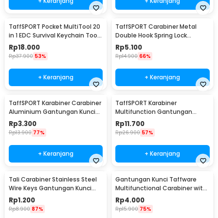
+ Keranjang
+ Keranjang
TaffSPORT Pocket MultiTool 20
TaffSPORT Carabiner Metal
in 1 EDC Survival Keychain Tool
Double Hook Spring Lock
- ED26
Gantungan Kunci 50kg - AT17
Rp
18.000
Rp
5.100
Rp
37.900
53%
Rp
14.900
66%
+ Keranjang
+ Keranjang
TaffSPORT Karabiner Carabiner
TaffSPORT Karabiner
Aluminium Gantungan Kunci
Multifunction Gantungan
EDC Outdoor 7.5cm - 698
Kunci Stainless Steel - ED77
Rp
3.300
Rp
11.700
Rp
13.900
77%
Rp
26.900
57%
+ Keranjang
+ Keranjang
Tali Carabiner Stainless Steel
Gantungan Kunci Taffware
Wire Keys Gantungan Kunci
Multifunctional Carabiner with
Koper 1 PCS - 201380
Key Chain - SN31
Rp
1.200
Rp
4.000
Rp
8.900
87%
Rp
15.900
75%