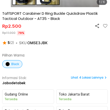
1 / 6
TaffSPORT Carabiner D Ring Buckle Quickdraw Plastik
Tactical Outdoor - AT35
-
Black
Rp
2.500
Rp
11.900
79
%
•
SKU
OMSE3JBK
5
(
2
)
Pilihan Warna:
Black
Lihat
4
Lokasi Lainnya
Informasi Stok:
Jabodetabek
Gudang Online
Toko Jakarta Barat
Tersedia
Tersedia