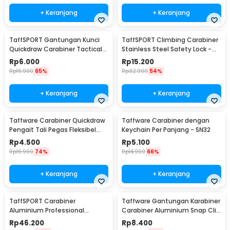
+ Keranjang
+ Keranjang
TaffSPORT Gantungan Kunci
TaffSPORT Climbing Carabiner
Quickdraw Carabiner Tactical
Stainless Steel Safety Lock -
Nylon Belt - SN74
CE40
Rp
6.000
Rp
15.200
Rp
16.900
65%
Rp
32.900
54%
+ Keranjang
+ Keranjang
Taffware Carabiner Quickdraw
Taffware Carabiner dengan
Pengait Tali Pegas Fleksibel
Keychain Per Panjang - SN32
Outdoor EDC - SN44
Rp
4.500
Rp
5.100
Rp
16.900
74%
Rp
14.900
66%
+ Keranjang
+ Keranjang
TaffSPORT Carabiner
Taffware Gantungan Karabiner
Aluminium Professional
Carabiner Aluminium Snap Clip
Heavy-Duty Locking 25kN -
Lock 6 PCS - ST15
Rp
46.200
Rp
8.400
CE21