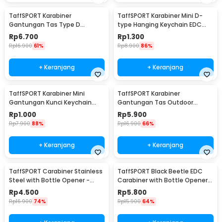
TaffSPORT Karabiner
TaffSPORT Karabiner Mini D-
Gantungan Tas Type D
type Hanging Keychain EDC
Quickdraw Outdoor Aluminium
Outdoor Metal - AT36
Rp
6.700
Rp
1.300
- AT12
Rp
16.900
61%
Rp
8.900
86%
+ Keranjang
+ Keranjang
TaffSPORT Karabiner Mini
TaffSPORT Karabiner
Gantungan Kunci Keychain
Gantungan Tas Outdoor
Hanging Buckle - AT10
Quickdraw Aluminium Alloy -
Rp
1.000
Rp
5.900
AT76
Rp
7.900
88%
Rp
16.900
66%
+ Keranjang
+ Keranjang
TaffSPORT Carabiner Stainless
TaffSPORT Black Beetle EDC
Steel with Bottle Opener -
Carabiner with Bottle Opener -
ED25
ED11
Rp
4.500
Rp
5.800
Rp
16.900
74%
Rp
15.900
64%