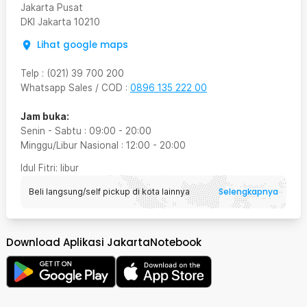
Jakarta Pusat
DKI Jakarta
10210
Lihat google maps
Telp
:
(021) 39 700 200
Whatsapp Sales / COD
:
0896 135 222 00
Jam buka:
Senin - Sabtu
:
09:00
-
20:00
Minggu/Libur Nasional
:
12:00
-
20:00
Idul Fitri
: libur
Selengkapnya
Beli langsung/self pickup di kota lainnya
Download Aplikasi JakartaNotebook