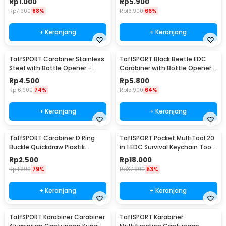
Rp
1.000
Rp
5.900
AT76
Rp
7.900
88%
Rp
16.900
66%
+ Keranjang
+ Keranjang
TaffSPORT Carabiner Stainless
TaffSPORT Black Beetle EDC
Steel with Bottle Opener -
Carabiner with Bottle Opener -
ED25
ED11
Rp
4.500
Rp
5.800
Rp
16.900
74%
Rp
15.900
64%
+ Keranjang
+ Keranjang
TaffSPORT Carabiner D Ring
TaffSPORT Pocket MultiTool 20
Buckle Quickdraw Plastik
in 1 EDC Survival Keychain Tool
Tactical Outdoor - AT35
- ED26
Rp
2.500
Rp
18.000
Rp
11.900
79%
Rp
37.900
53%
+ Keranjang
+ Keranjang
TaffSPORT Karabiner Carabiner
TaffSPORT Karabiner