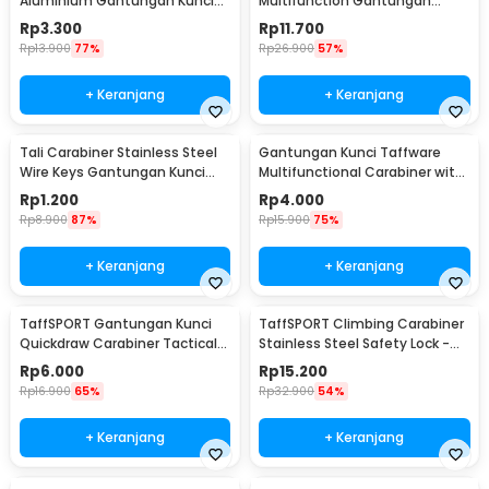
Aluminium Gantungan Kunci
Multifunction Gantungan
EDC Outdoor 7.5cm - 698
Kunci Stainless Steel - ED77
Rp
3.300
Rp
11.700
Rp
13.900
77%
Rp
26.900
57%
+ Keranjang
+ Keranjang
Tali Carabiner Stainless Steel
Gantungan Kunci Taffware
Wire Keys Gantungan Kunci
Multifunctional Carabiner with
Koper 1 PCS - 201380
Key Chain - SN31
Rp
1.200
Rp
4.000
Rp
8.900
87%
Rp
15.900
75%
+ Keranjang
+ Keranjang
TaffSPORT Gantungan Kunci
TaffSPORT Climbing Carabiner
Quickdraw Carabiner Tactical
Stainless Steel Safety Lock -
Nylon Belt - SN74
CE40
Rp
6.000
Rp
15.200
Rp
16.900
65%
Rp
32.900
54%
+ Keranjang
+ Keranjang