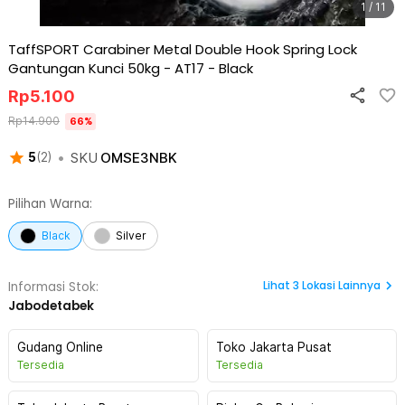
1 / 11
TaffSPORT Carabiner Metal Double Hook Spring Lock
Gantungan Kunci 50kg - AT17
-
Black
Rp
5.100
Rp
14.900
66
%
•
SKU
OMSE3NBK
5
(
2
)
Pilihan Warna:
Black
Silver
Lihat
3
Lokasi Lainnya
Informasi Stok:
Jabodetabek
Gudang Online
Toko Jakarta Pusat
Tersedia
Tersedia