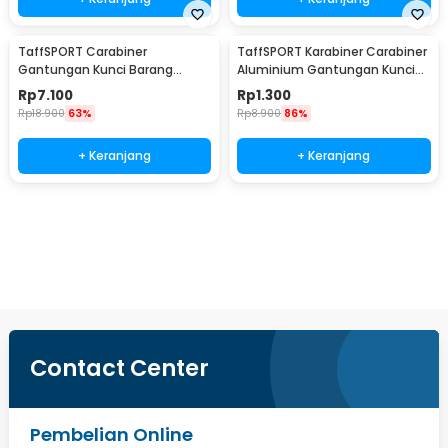
TaffSPORT Carabiner
TaffSPORT Karabiner Carabiner
Gantungan Kunci Barang
Aluminium Gantungan Kunci
Stainless Steel Snap Hook -
EDC Outdoor 4.6cm - 698
Rp
7.100
Rp
1.300
AT32
Rp
18.900
63%
Rp
8.900
86%
+ Keranjang
+ Keranjang
Beli Sekarang
Contact Center
Pembelian Online