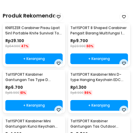
Produk Rekomendasi
KNIFEZER Carabiner Pisau Lipat
TaffSPORT 8 Shaped Carabiner
5in1 Portable Knife Survival Tool
Pengait Barang Multifungsi 1
EDC - ED30
PCS - AT30
Rp
29.100
Rp
9.700
Rp
54.900
47%
Rp
23.900
60%
+ Keranjang
+ Keranjang
TaffSPORT Karabiner
TaffSPORT Karabiner Mini D-
Gantungan Tas Type D
type Hanging Keychain EDC
Quickdraw Outdoor Aluminium
Outdoor Metal - AT36
Rp
6.700
Rp
1.300
- AT12
Rp
16.900
61%
Rp
8.900
86%
+ Keranjang
+ Keranjang
TaffSPORT Karabiner Mini
TaffSPORT Karabiner
Gantungan Kunci Keychain
Gantungan Tas Outdoor
Hanging Buckle - AT10
Quickdraw Aluminium Alloy -