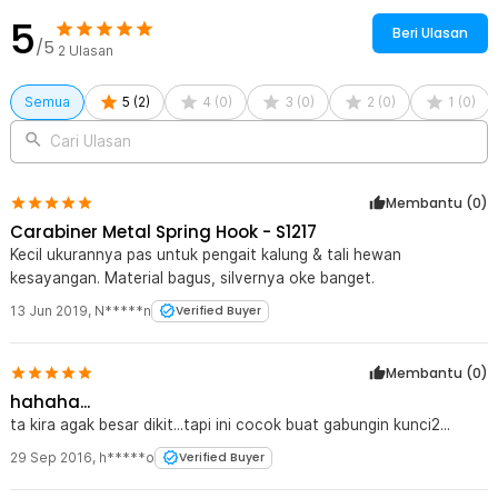
5
Beri Ulasan
/5
2
Ulasan
Semua
5
(
2
)
4
(
0
)
3
(
0
)
2
(
0
)
1
(
0
)
Cari Ulasan
Membantu (
0
)
Carabiner Metal Spring Hook - S1217
Kecil ukurannya pas untuk pengait kalung & tali hewan
kesayangan. Material bagus, silvernya oke banget.
13 Jun 2019
,
N*****n
Verified Buyer
Membantu (
0
)
hahaha...
ta kira agak besar dikit...tapi ini cocok buat gabungin kunci2...
29 Sep 2016
,
h*****o
Verified Buyer