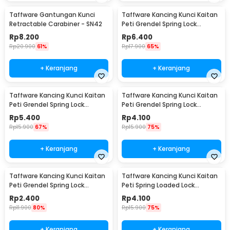
Taffware Gantungan Kunci
Taffware Kancing Kunci Kaitan
Retractable Carabiner - SN42
Peti Grendel Spring Lock
Stainless Steel XL - J107
Rp
8.200
Rp
6.400
Rp
20.900
61%
Rp
17.900
65%
+ Keranjang
+ Keranjang
Taffware Kancing Kunci Kaitan
Taffware Kancing Kunci Kaitan
Peti Grendel Spring Lock
Peti Grendel Spring Lock
Stainless Steel L - J107
Stainless Steel M - J107
Rp
5.400
Rp
4.100
Rp
15.900
67%
Rp
15.900
75%
+ Keranjang
+ Keranjang
Taffware Kancing Kunci Kaitan
Taffware Kancing Kunci Kaitan
Peti Grendel Spring Lock
Peti Spring Loaded Lock
Stainless Steel S - J107
Stainless Steel M - J108
Rp
2.400
Rp
4.100
Rp
11.900
80%
Rp
15.900
75%
+ Keranjang
+ Keranjang