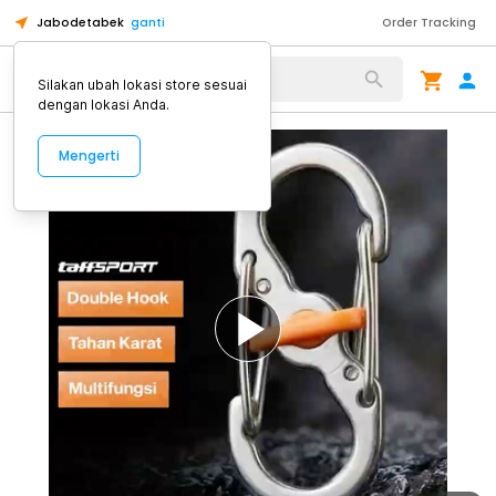
Jabodetabek
ganti
Order Tracking
Alat Kopi
Silakan ubah lokasi store sesuai
dengan lokasi Anda.
Mengerti