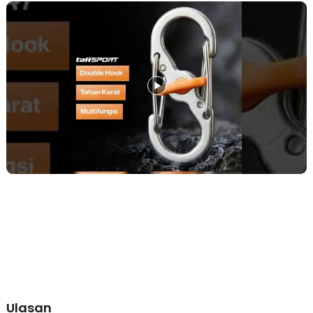
sehingga lebih fleksibel untuk membawa banyak barang sekaligus.
Anda dapat memisahkan barang utama dan cadangan dalam satu
pengait. Desain ini juga memudahkan pemasangan tanpa perlu
memutar atau membuka ulir.
Kuat, Ringan, dan Tahan Lama
Material metal berkualitas memberikan keseimbangan antara
kekuatan dan bobot ringan. Tidak mudah aus meski digunakan
berulang kali. Cocok untuk penggunaan jangka panjang tanpa
khawatir cepat rusak.
Cocok untuk Berbagai Aktivitas
Digunakan untuk kebutuhan harian, travelling, hingga kegiatan
outdoor seperti camping dan hiking. Juga cocok untuk
menggantung leash hewan peliharaan atau aksesori tas. Catatan:
Tidak disarankan untuk aktivitas climbing maupun safety gear.
Kelengkapan Produk
Rincian yang Anda dapatkan untuk pembelian produk ini:
1 x TaffSPORT Carabiner Metal Double Hook Spring Lock
Gantungan Kunci 50kg - AT17
Ulasan