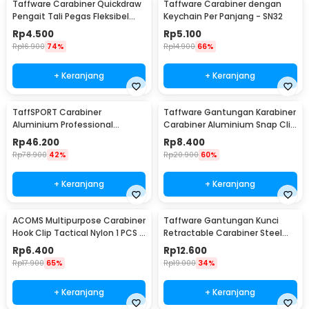
Taffware Carabiner Quickdraw
Taffware Carabiner dengan
Pengait Tali Pegas Fleksibel
Keychain Per Panjang - SN32
Outdoor EDC - SN44
Rp
4.500
Rp
5.100
Rp
16.900
74%
Rp
14.900
66%
+ Keranjang
+ Keranjang
TaffSPORT Carabiner
Taffware Gantungan Karabiner
Aluminium Professional
Carabiner Aluminium Snap Clip
Heavy-Duty Locking 25kN -
Lock 6 PCS - ST15
Rp
46.200
Rp
8.400
CE21
Rp
78.900
42%
Rp
20.900
60%
+ Keranjang
+ Keranjang
ACOMS Multipurpose Carabiner
Taffware Gantungan Kunci
Hook Clip Tactical Nylon 1 PCS -
Retractable Carabiner Steel
HW75
Wire - SN40
Rp
6.400
Rp
12.600
Rp
17.900
65%
Rp
19.000
34%
+ Keranjang
+ Keranjang