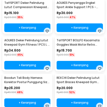
TaffSPORT Deker Pelindung
AOLIKES Penyangga Engkel
Lutut Compression Kneepad
Sport Ankle Support 1 PCS -
Gym Fitness 1 PCS XL - SS7
4546
Rp
15.100
Rp
30.000
Rp
23.000
35%
Rp
55.900
47%
+ Keranjang
+ Keranjang
AOLIKES Deker Pelindung Lutut
TaffSPORT BOLLFO Kacamata
Kneepad Gym Fitness 1 PCS L -
Goggles Mask Motor Retro
A-7720
Windproof - MT-04
Rp
34.600
Rp
19.700
Rp
62.900
45%
Rp
39.900
51%
+ Keranjang
+ Keranjang
Boodun Tali Body Harness
REXCHI Deker Pelindung Lutut
Korektor Postur Punggung Size
Sport Braces Kneepad Gym
M - BBJ-15
Fitness 1 PCS L - HX002
Rp
26.200
Rp
20.000
Rp
49.900
48%
Rp
40.900
52%
+ Keranjang
+ Keranjang