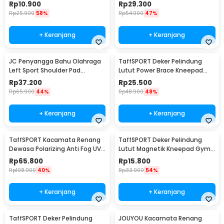
2 PCS
Rp
10.900
Rp
29.300
Rp
25.900
58%
Rp
54.900
47%
+ Keranjang
+ Keranjang
JC Penyangga Bahu Olahraga
TaffSPORT Deker Pelindung
Left Sport Shoulder Pad
Lutut Power Brace Kneepad
Polyester - A0789
Gym Fitness 1 PCS - A-0512
Rp
37.200
Rp
25.500
Rp
65.900
44%
Rp
48.900
48%
+ Keranjang
+ Keranjang
TaffSPORT Kacamata Renang
TaffSPORT Deker Pelindung
Dewasa Polarizing Anti Fog UV
Lutut Magnetik Kneepad Gym
Protection - GOG-3610
Fitness 1 Pair 70cm - A-7720
Rp
65.800
Rp
15.800
Rp
108.900
40%
Rp
33.900
54%
+ Keranjang
+ Keranjang
TaffSPORT Deker Pelindung
JOUYOU Kacamata Renang