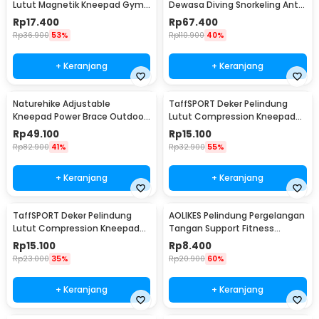
Lutut Magnetik Kneepad Gym
Dewasa Diving Snorkeling Anti
Fitness 1 Pair 86cm - A-7720
Fog UV Protection - E0735
Rp
17.400
Rp
67.400
Rp
36.900
53%
Rp
110.900
40%
+ Keranjang
+ Keranjang
Naturehike Adjustable
TaffSPORT Deker Pelindung
Kneepad Power Brace Outdoor
Lutut Compression Kneepad
Hiking - NH15A001-M
Gym Fitness 1 PCS M - SS7
Rp
49.100
Rp
15.100
Rp
82.900
41%
Rp
32.900
55%
+ Keranjang
+ Keranjang
TaffSPORT Deker Pelindung
AOLIKES Pelindung Pergelangan
Lutut Compression Kneepad
Tangan Support Fitness
Gym Fitness 1 PCS L - SS7
Olahraga - 1526
Rp
15.100
Rp
8.400
Rp
23.000
35%
Rp
20.900
60%
+ Keranjang
+ Keranjang