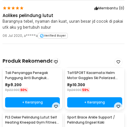
Membantu (
0
)
Aolikes pelindung lutut
Barangnya tebel, nyaman dan kuat, uuran besar jd cocok di pakai
utk aku yg bertubuh subur
06 Jul 2020
,
a*****a
Verified Buyer
Produk Rekomendasi
Tali Penyangga Penegak
TaffSPORT Kacamata Helm
Punggung Anti Bungkuk
Motor Goggles Ski Polarized
Posture Corrector Size S
UV400 Windproof - X400
Rp
9.200
Rp
10.300
Rp
22.900
60%
Rp
24.900
59%
+ Keranjang
+ Keranjang
PLS Deker Pelindung Lutut Self
Sport Brace Ankle Support /
Heating Kneepad Gym Fitness
Pelindung Engsel Kaki