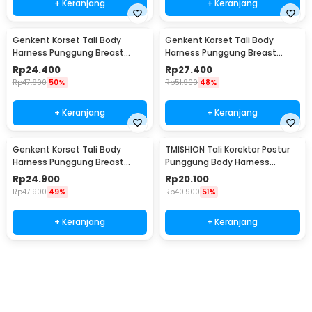
+ Keranjang
+ Keranjang
Genkent Korset Tali Body
Genkent Korset Tali Body
Harness Punggung Breast
Harness Punggung Breast
Support S - BBJ-16
Support M - BBJ-16
Rp
24.400
Rp
27.400
Rp
47.900
50%
Rp
51.900
48%
+ Keranjang
+ Keranjang
Genkent Korset Tali Body
TMISHION Tali Korektor Postur
Harness Punggung Breast
Punggung Body Harness
Support L - BBJ-16
Posture Corrector - BBJ-16
Rp
24.900
Rp
20.100
Rp
47.900
49%
Rp
40.900
51%
+ Keranjang
+ Keranjang
Beli Sekarang