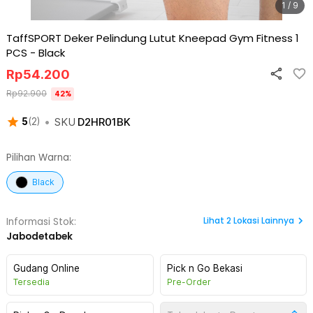
1 / 9
TaffSPORT Deker Pelindung Lutut Kneepad Gym Fitness 1
PCS
-
Black
Rp
54.200
Rp
92.900
42
%
•
SKU
D2HR01BK
5
(
2
)
Pilihan Warna:
Black
Lihat
2
Lokasi Lainnya
Informasi Stok:
Jabodetabek
Gudang Online
Pick n Go Bekasi
Tersedia
Pre-Order