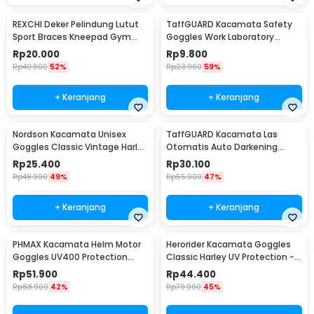
REXCHI Deker Pelindung Lutut
TaffGUARD Kacamata Safety
Sport Braces Kneepad Gym
Goggles Work Laboratory
Fitness 1 PCS XL - HX002
Eyewear - LE979
Rp
20.000
Rp
9.800
Rp
40.900
52%
Rp
23.900
59%
+ Keranjang
+ Keranjang
Nordson Kacamata Unisex
TaffGUARD Kacamata Las
Goggles Classic Vintage Harley
Otomatis Auto Darkening
UV Protection - ND1008
Soldering Goggles - 5100B
Rp
25.400
Rp
30.100
Rp
48.900
49%
Rp
55.900
47%
+ Keranjang
+ Keranjang
PHMAX Kacamata Helm Motor
Herorider Kacamata Goggles
Goggles UV400 Protection
Classic Harley UV Protection -
Windproof - A4
812
Rp
51.900
Rp
44.400
Rp
88.900
42%
Rp
79.900
45%