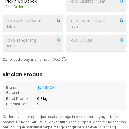
Pick n Go Depok
Toko Jakarta Pusat
Pre-Order
Habis
Toko Jakarta Barat
Toko Jakarta Utara
Habis
Habis
Toko Tangerang
Toko Cikupa
Habis
Habis
Tersedia bayar di tempat (COD)
Rincian Produk
Brand
TaffSPORT
Garansi
-
Berat Produk
0.2 kg
Dimensi Kemasan
: -
Cedera lutut sering terjadi saat olahraga intens seperti gym, lari, atau
basket. Dengan TaffSPORT deker lutut knee support, Anda mendapatkan
perlindungan maksimal tanpa mengganggu pergerakan. Dirancang