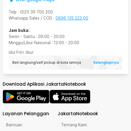
Telp
:
(021) 39 700 200
Whatsapp Sales / COD
:
0896 135 222 00
Jam buka:
Senin - Sabtu
:
09:00
-
20:00
Minggu/Libur Nasional
:
12:00
-
20:00
Idul Fitri
: libur
Selengkapnya
Beli langsung/self pickup di kota lainnya
Download Aplikasi JakartaNotebook
Layanan Pelanggan
JakartaNotebook
Bantuan
Tentang Kami