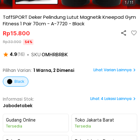
1 / 11
TaffSPORT Deker Pelindung Lutut Magnetik Kneepad Gym
Fitness 1 Pair 70cm - A-7720
-
Black
Rp
15.800
Rp
33.900
54
%
•
SKU
OMHRBRBK
4.9
(
16
)
Lihat Varian Lainnya
Pilihan Varian:
1
Warna,
2 Dimensi
Black
Lihat
4
Lokasi Lainnya
Informasi Stok:
Jabodetabek
Gudang Online
Toko Jakarta Barat
Tersedia
Tersedia