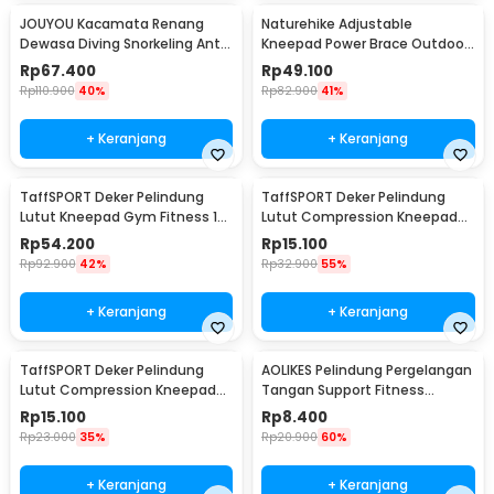
JOUYOU Kacamata Renang
Naturehike Adjustable
Dewasa Diving Snorkeling Anti
Kneepad Power Brace Outdoor
Fog UV Protection - E0735
Hiking - NH15A001-M
Rp
67.400
Rp
49.100
Rp
110.900
40%
Rp
82.900
41%
+ Keranjang
+ Keranjang
TaffSPORT Deker Pelindung
TaffSPORT Deker Pelindung
Lutut Kneepad Gym Fitness 1
Lutut Compression Kneepad
PCS
Gym Fitness 1 PCS M - SS7
Rp
54.200
Rp
15.100
Rp
92.900
42%
Rp
32.900
55%
+ Keranjang
+ Keranjang
TaffSPORT Deker Pelindung
AOLIKES Pelindung Pergelangan
Lutut Compression Kneepad
Tangan Support Fitness
Gym Fitness 1 PCS L - SS7
Olahraga - 1526
Rp
15.100
Rp
8.400
Rp
23.000
35%
Rp
20.900
60%
+ Keranjang
+ Keranjang