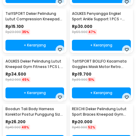
TaffSPORT Deker Pelindung
AOLIKES Penyangga Engkel
Lutut Compression Kneepad
Sport Ankle Support 1 PCS -
Gym Fitness 1 PCS XL - SS7
4546
Rp
15.100
Rp
30.000
Rp
23.000
35%
Rp
55.900
47%
+ Keranjang
+ Keranjang
AOLIKES Deker Pelindung Lutut
TaffSPORT BOLLFO Kacamata
Kneepad Gym Fitness 1 PCS L -
Goggles Mask Motor Retro
A-7720
Windproof - MT-04
Rp
34.600
Rp
19.700
Rp
62.900
45%
Rp
39.900
51%
+ Keranjang
+ Keranjang
Boodun Tali Body Harness
REXCHI Deker Pelindung Lutut
Korektor Postur Punggung Size
Sport Braces Kneepad Gym
M - BBJ-15
Fitness 1 PCS L - HX002
Rp
26.200
Rp
20.000
Rp
49.900
48%
Rp
40.900
52%