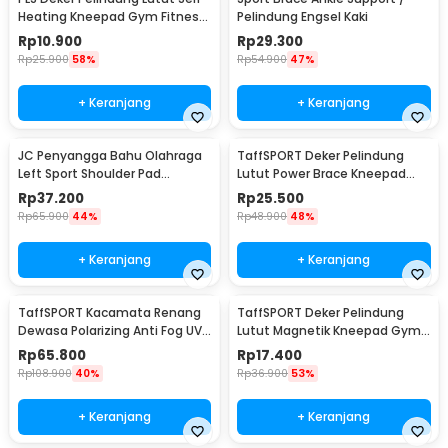
Heating Kneepad Gym Fitness
Pelindung Engsel Kaki
2 PCS
Rp
10.900
Rp
29.300
Rp
25.900
58%
Rp
54.900
47%
+ Keranjang
+ Keranjang
JC Penyangga Bahu Olahraga
TaffSPORT Deker Pelindung
Left Sport Shoulder Pad
Lutut Power Brace Kneepad
Polyester - A0789
Gym Fitness 1 PCS - A-0512
Rp
37.200
Rp
25.500
Rp
65.900
44%
Rp
48.900
48%
+ Keranjang
+ Keranjang
TaffSPORT Kacamata Renang
TaffSPORT Deker Pelindung
Dewasa Polarizing Anti Fog UV
Lutut Magnetik Kneepad Gym
Protection - GOG-3610
Fitness 1 Pair 86cm - A-7720
Rp
65.800
Rp
17.400
Rp
108.900
40%
Rp
36.900
53%
+ Keranjang
+ Keranjang