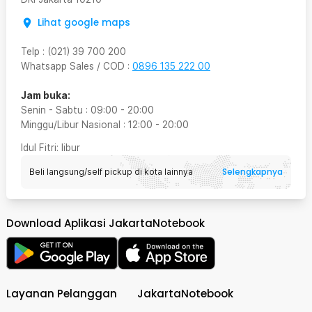
Lihat google maps
Telp
:
(021) 39 700 200
Whatsapp Sales / COD
:
0896 135 222 00
Jam buka:
Senin - Sabtu
:
09:00
-
20:00
Minggu/Libur Nasional
:
12:00
-
20:00
Idul Fitri
: libur
Selengkapnya
Beli langsung/self pickup di kota lainnya
Download Aplikasi JakartaNotebook
Layanan Pelanggan
JakartaNotebook