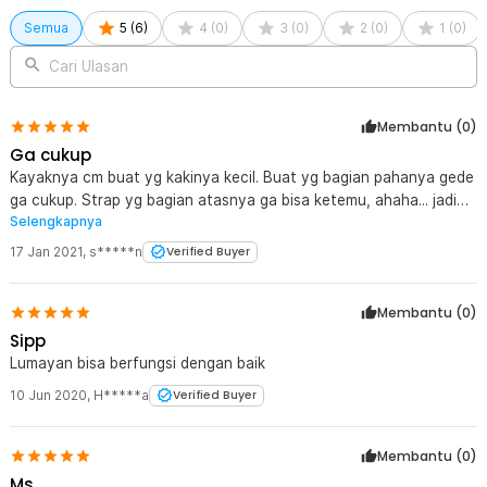
Semua
5
(
6
)
4
(
0
)
3
(
0
)
2
(
0
)
1
(
0
)
Cari Ulasan
Membantu (
0
)
Ga cukup
Kayaknya cm buat yg kakinya kecil. Buat yg bagian pahanya gede
ga cukup. Strap yg bagian atasnya ga bisa ketemu, ahaha... jadi
Selengkapnya
akali pake tali atau apalah. Terapi magnetnya awal2 kerasa anget,
lama2 panas juga. Sipp lah...
17 Jan 2021
,
s*****n
Verified Buyer
Membantu (
0
)
Sipp
Lumayan bisa berfungsi dengan baik
10 Jun 2020
,
H*****a
Verified Buyer
Membantu (
0
)
Ms