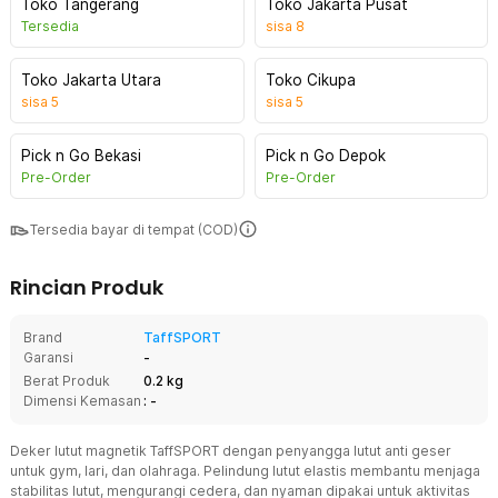
Toko Tangerang
Toko Jakarta Pusat
Tersedia
sisa
8
Toko Jakarta Utara
Toko Cikupa
sisa
5
sisa
5
Pick n Go Bekasi
Pick n Go Depok
Pre-Order
Pre-Order
Tersedia bayar di tempat (COD)
Rincian Produk
Brand
TaffSPORT
Garansi
-
Berat Produk
0.2 kg
Dimensi Kemasan
: -
Deker lutut magnetik TaffSPORT dengan penyangga lutut anti geser
untuk gym, lari, dan olahraga. Pelindung lutut elastis membantu menjaga
stabilitas lutut, mengurangi cedera, dan nyaman dipakai untuk aktivitas