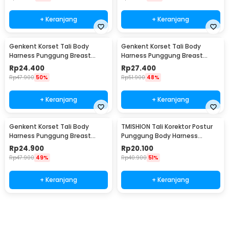
+ Keranjang
+ Keranjang
Genkent Korset Tali Body
Genkent Korset Tali Body
Harness Punggung Breast
Harness Punggung Breast
Support S - BBJ-16
Support M - BBJ-16
Rp
24.400
Rp
27.400
Rp
47.900
50%
Rp
51.900
48%
+ Keranjang
+ Keranjang
Genkent Korset Tali Body
TMISHION Tali Korektor Postur
Harness Punggung Breast
Punggung Body Harness
Support L - BBJ-16
Posture Corrector - BBJ-16
Rp
24.900
Rp
20.100
Rp
47.900
49%
Rp
40.900
51%
+ Keranjang
+ Keranjang
Beli Sekarang