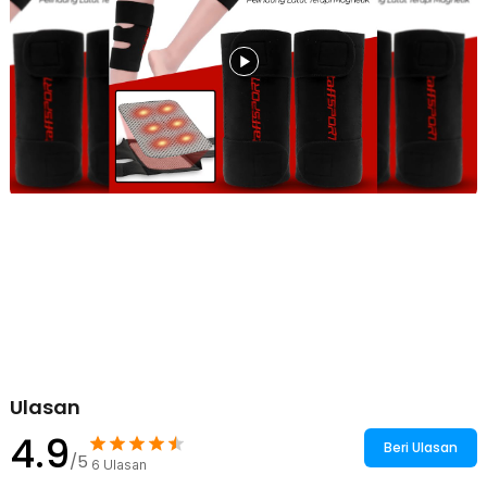
Pelindung lutut cocok digunakan untuk gym, jogging, hiking, basket,
tenis, sepak bola, dan bersepeda. Knee support membantu
menjaga kenyamanan lutut saat aktivitas intens.
Kelengkapan Produk
Rincian yang Anda dapatkan untuk pembelian produk ini:
1 Pasang TaffSPORT Deker Pelindung Lutut Magnetik Kneepad
Gym Fitness - A-7720
Ulasan
4.9
Beri Ulasan
/5
6
Ulasan