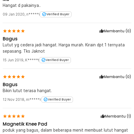
Hangat d pakainya..
09 Jan 2020
,
n*****i
Verified Buyer
Membantu (
0
)
Bagus
Lutut yg cedera jadi hangat. Harga murah. Kirain dpt 1 ternyata
sepasang. Tks Jaknot
15 Jun 2019
,
K*****t
Verified Buyer
Membantu (
0
)
Bagus
Bikin lutut terasa hangat.
12 Nov 2018
,
m*****r
Verified Buyer
Membantu (
1
)
Magnetik Knee Pad
poduk yang bagus, dalam beberapa menit membuat lutut hangat