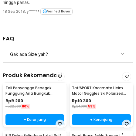
hingga panas.
18 Sep 2018
,
y*****i
Verified Buyer
FAQ
Gak ada Size yah?
Produk Rekomendasi
Tali Penyangga Penegak
TaffSPORT Kacamata Helm
Punggung Anti Bungkuk
Motor Goggles Ski Polarized
Posture Corrector Size S
UV400 Windproof - X400
Rp
9.200
Rp
10.300
Rp
22.900
60%
Rp
24.900
59%
+ Keranjang
+ Keranjang
PLS Deker Pelindung Lutut Self
Sport Brace Ankle Support /