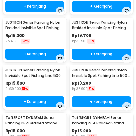
+ Keranjang
+ Keranjang
JUSTRON Senar Pancing Nylon
JUSTRON Senar Pancing Nylon
Braided Invisible Spot Fishing
Braided Invisible Spot Fishing
Line 500M 1.2 - DPLS
Line 500M 1.0 - DPLS
Rp
18.300
Rp
19.700
Rp
37.900
52%
Rp
39.900
51%
+ Keranjang
+ Keranjang
JUSTRON Senar Pancing Nylon
JUSTRON Senar Pancing Nylon
Invisible Spot Fishing Line 500M
Invisible Spot Fishing Line 500M
4.0 - MR-500M
6.0 - MR-500M
Rp
19.800
Rp
19.200
Rp
39.900
51%
Rp
38.900
51%
+ Keranjang
+ Keranjang
TaffSPORT DYNAEAM Senar
TaffSPORT DYNAEAM Senar
Pancing PE 4 Braided Strand
Pancing PE 4 Braided Strand
Fishing Line 100M 0.6 - FM10
Fishing Line 100M 0.4 - FM10
Rp
15.000
Rp
15.200