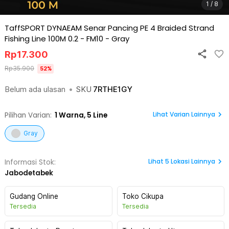
1 / 8
TaffSPORT DYNAEAM Senar Pancing PE 4 Braided Strand
Fishing Line 100M 0.2 - FM10
-
Gray
Rp
17.300
Rp
35.900
52
%
Belum ada ulasan
•
SKU
7RTHE1GY
Lihat Varian Lainnya
Pilihan Varian:
1
Warna,
5 Line
Gray
Lihat
5
Lokasi Lainnya
Informasi Stok:
Jabodetabek
Gudang Online
Toko Cikupa
Tersedia
Tersedia