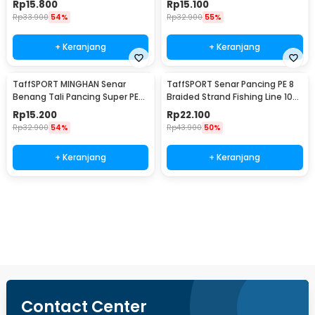
Rp
15.800
Rp
15.100
Rp
33.900
54%
Rp
32.900
55%
+ Keranjang
+ Keranjang
TaffSPORT MINGHAN Senar
TaffSPORT Senar Pancing PE 8
Benang Tali Pancing Super PE
Braided Strand Fishing Line 100
Braided Line 100M 3.0 - X4
M 0.4 - X8
Rp
15.200
Rp
22.100
Rp
32.900
54%
Rp
43.900
50%
+ Keranjang
+ Keranjang
Beli Sekarang
Contact Center