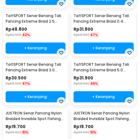
TaffSPORT Senar Benang Tali
TaffSPORT Senar Benang Tali
Pancing Extreme Braid 2.5
Pancing Extreme Braid 0.4
500M - FM-PEL
300M - FM-PEL
Rp
48.800
Rp
31.800
Rp
82.900
42%
Rp
58.900
47%
+ Keranjang
+ Keranjang
TaffSPORT Senar Benang Tali
TaffSPORT Senar Benang Tali
Pancing Extreme Braid 3.0
Pancing Extreme Braid 5.0
300M - FM-PEL
300M - FM-PEL
Rp
30.500
Rp
31.900
Rp
56.900
47%
Rp
58.900
46%
+ Keranjang
+ Keranjang
JUSTRON Senar Pancing Nylon
JUSTRON Senar Pancing Nylon
Braided Invisible Spot Fishing
Braided Invisible Spot Fishing
Line 500M 0.6 - DPLS
Line 500M 0.4 - DPLS
Rp
19.700
Rp
19.700
Rp
39.900
51%
Rp
39.900
51%