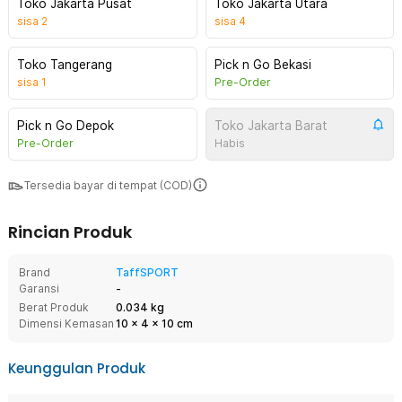
Toko Jakarta Pusat
Toko Jakarta Utara
sisa
2
sisa
4
Toko Tangerang
Pick n Go Bekasi
sisa
1
Pre-Order
Pick n Go Depok
Toko Jakarta Barat
Pre-Order
Habis
Tersedia bayar di tempat (COD)
Rincian Produk
Brand
TaffSPORT
Garansi
-
Berat Produk
0.034 kg
Dimensi Kemasan
10
x
4
x
10
cm
Keunggulan Produk