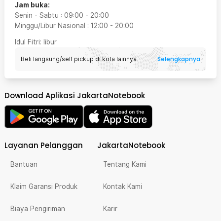
Jam buka:
Senin - Sabtu
:
09:00
-
20:00
Minggu/Libur Nasional
:
12:00
-
20:00
Idul Fitri
: libur
Selengkapnya
Beli langsung/self pickup di kota lainnya
Download Aplikasi JakartaNotebook
Layanan Pelanggan
JakartaNotebook
Bantuan
Tentang Kami
Klaim Garansi Produk
Kontak Kami
Biaya Pengiriman
Karir