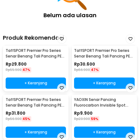
Belum ada ulasan
Produk Rekomendasi
TaffSPORT Premier Pro Series
TaffSPORT Premier Pro Series
Senar Benang Tali Pancing PE
Senar Benang Tali Pancing PE
Braided 300M 0.33mm
Braided 300M 0.23mm
Rp
29.800
Rp
30.600
Rp
55.900
47%
Rp
56.900
47%
+ Keranjang
+ Keranjang
TaffSPORT Premier Pro Series
YAOXIN Senar Pancing
Senar Benang Tali Pancing PE
Fluorocarbon Invisible Spot
Braided 300M 0.14mm
Fishing Line 100M 4.0 - OY0068
Rp
31.800
Rp
9.900
Rp
56.900
45%
Rp
23.900
59%
+ Keranjang
+ Keranjang