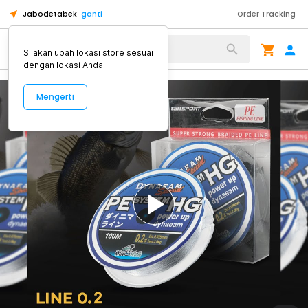
Jabodetabek
ganti
Order Tracking
Alat Kopi
Silakan ubah lokasi store sesuai
dengan lokasi Anda.
Mengerti