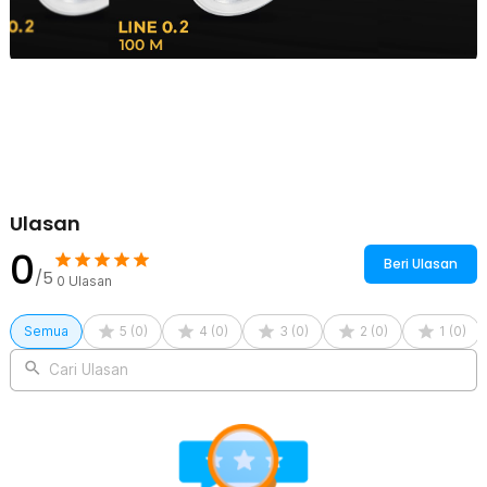
agar performa tetap optimal. Cocok digunakan sebagai main line
ataupun backing line tambahan.
Cocok untuk Laut dan Air Tawar
Baik untuk kolam, sungai, danau, hingga laut, braided line ini tetap
memberikan performa stabil. Tahan tekanan dan cocok dipakai
dalam berbagai teknik mancing modern. Jika Anda mencari senar
pancing kuat dan responsif, produk ini pilihan tepat.
Kelengkapan Produk
Ulasan
Rincian yang Anda dapatkan untuk pembelian produk ini:
0
1 x TaffSPORT DYNAEAM Senar Pancing PE 4 Braided Strand
Beri Ulasan
Fishing Line 100M - FM10
/5
0
Ulasan
Semua
5
(
0
)
4
(
0
)
3
(
0
)
2
(
0
)
1
(
0
)
Cari Ulasan