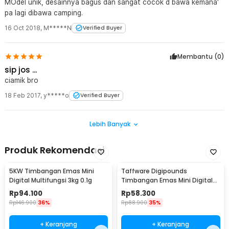
MOdel unik, desainnya bagus dan sangat cocok d bawa kemana'
pa lagi dibawa camping.
16 Oct 2018
,
M*****N
Verified Buyer
Membantu (
0
)
sip jos ...
ciamik bro
18 Feb 2017
,
y*****o
Verified Buyer
Lebih Banyak
Produk Rekomendasi
5KW Timbangan Emas Mini
Taffware Digipounds
Digital Multifungsi 3kg 0.1g
Timbangan Emas Mini Digital
Multifungsi 500g 0.1g - EK518
Rp
94.100
Rp
58.300
Rp
146.900
36%
Rp
88.900
35%
+ Keranjang
+ Keranjang