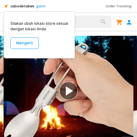
Jabodetabek
ganti
Order Tracking
Alat Kopi
Silakan ubah lokasi store sesuai
dengan lokasi Anda.
Mengerti