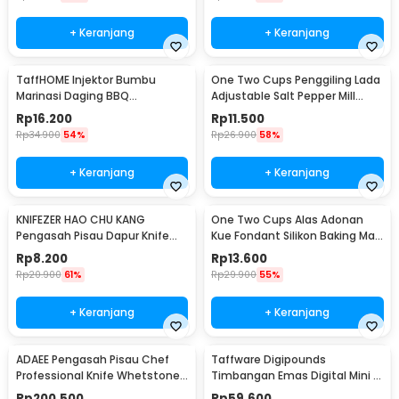
+ Keranjang
+ Keranjang
TaffHOME Injektor Bumbu
One Two Cups Penggiling Lada
Marinasi Daging BBQ
Adjustable Salt Pepper Mill
Seasoning Injector - HC117
Grinder 160ml - M15996
Rp
16.200
Rp
11.500
Rp
34.900
54%
Rp
26.900
58%
+ Keranjang
+ Keranjang
KNIFEZER HAO CHU KANG
One Two Cups Alas Adonan
Pengasah Pisau Dapur Knife
Kue Fondant Silikon Baking Mat
Sharpener 3 Slot - RS-168
Anti Slip - JJ3873
Rp
8.200
Rp
13.600
Rp
20.900
61%
Rp
29.900
55%
+ Keranjang
+ Keranjang
ADAEE Pengasah Pisau Chef
Taffware Digipounds
Professional Knife Whetstone
Timbangan Emas Digital Mini 7
Grinder
Units 0.01g 500g - UF200H
Rp
200.500
Rp
59.600