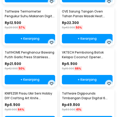
Taffware Termometer
OVE Sarung Tangan Oven
Pengukur Suhu Makanan Digital
Tahan Panas Masak Heat
Daging Kopi Susu - TP101
Resistant Gloves - 540F
Rp
12.500
Rp
22.300
Rp
28.900
57%
Rp
43.900
50%
+ Keranjang
+ Keranjang
TaffHOME Penghancur Bawang
VKTECH Pembolong Batok
Putih Garlic Press Stainless
Kelapa Coconut Opener
Steel - A42
Stainless Steel 1 PCS - 399
Rp
21.600
Rp
5.900
Rp
42.900
50%
Rp
16.900
66%
+ Keranjang
+ Keranjang
KNIFEZER Pisau Ukir Seni Hobby
Taffware Digipounds
DIY Crafting Art Knife
Timbangan Dapur Digital 6
Aluminium Handle - WL-9309
Satuan 1kg 0.1g - i2000
Rp
6.900
Rp
49.800
Rp
18.900
64%
Rp
83.900
41%