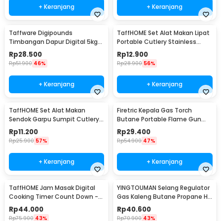
+ Keranjang
+ Keranjang
Taffware Digipounds
TaffHOME Set Alat Makan Lipat
Timbangan Dapur Digital 5kg
Portable Cutlery Stainless
1g Kitchen Scale LCD - B05
Steel 410 - AOTU
Rp
28.500
Rp
12.900
Rp
51.900
46%
Rp
28.900
56%
+ Keranjang
+ Keranjang
TaffHOME Set Alat Makan
Firetric Kepala Gas Torch
Sendok Garpu Sumpit Cutlery
Butane Portable Flame Gun
with Pouch - CJ0091
Adjustable - 807
Rp
11.200
Rp
29.400
Rp
25.900
57%
Rp
54.900
47%
+ Keranjang
+ Keranjang
TaffHOME Jam Masak Digital
YINGTOUMAN Selang Regulator
Cooking Timer Count Down -
Gas Kaleng Butane Propane Hi
DC101
Cook Outdoor - YTM-77
Rp
44.000
Rp
40.600
Rp
75.900
43%
Rp
70.900
43%