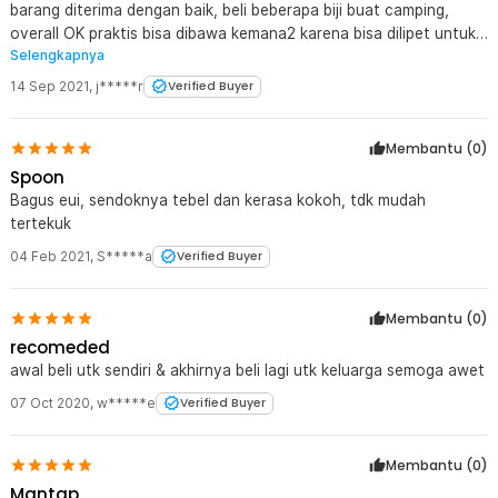
barang diterima dengan baik, beli beberapa biji buat camping,
overall OK praktis bisa dibawa kemana2 karena bisa dilipet untuk
Selengkapnya
bahan stainless nya mayan laah ... harga segitu
14 Sep 2021
,
j*****r
Verified Buyer
Membantu (
0
)
Spoon
Bagus eui, sendoknya tebel dan kerasa kokoh, tdk mudah
tertekuk
04 Feb 2021
,
S*****a
Verified Buyer
Membantu (
0
)
recomeded
awal beli utk sendiri & akhirnya beli lagi utk keluarga semoga awet
07 Oct 2020
,
w*****e
Verified Buyer
Membantu (
0
)
Mantap