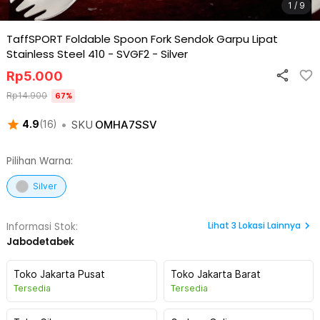
1 / 9
TaffSPORT Foldable Spoon Fork Sendok Garpu Lipat
Stainless Steel 410 - SVGF2
-
Silver
Rp
5.000
Rp
14.900
67
%
•
SKU
OMHA7SSV
4.9
(
16
)
Pilihan Warna:
Silver
Lihat
3
Lokasi Lainnya
Informasi Stok:
Jabodetabek
Toko Jakarta Pusat
Toko Jakarta Barat
Tersedia
Tersedia