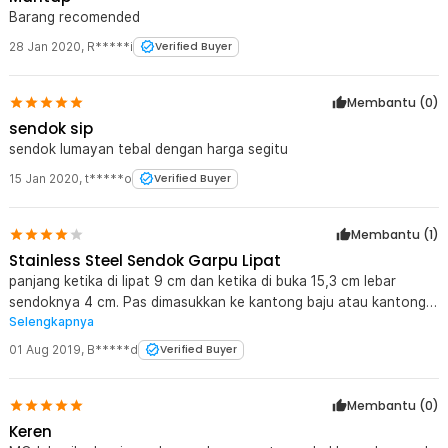
Barang recomended
28 Jan 2020
,
R*****i
Verified Buyer
Membantu (
0
)
sendok sip
sendok lumayan tebal dengan harga segitu
15 Jan 2020
,
t*****o
Verified Buyer
Membantu (
1
)
Stainless Steel Sendok Garpu Lipat
panjang ketika di lipat 9 cm dan ketika di buka 15,3 cm lebar
sendoknya 4 cm. Pas dimasukkan ke kantong baju atau kantong
Selengkapnya
celana .designnya portable sangat hemat tempat
01 Aug 2019
,
B*****d
Verified Buyer
Membantu (
0
)
Keren