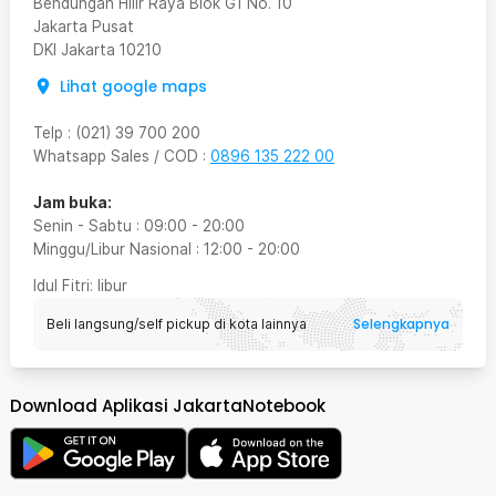
Bendungan Hilir Raya Blok G1 No. 10
Jakarta Pusat
DKI Jakarta
10210
Lihat google maps
Telp
:
(021) 39 700 200
Whatsapp Sales / COD
:
0896 135 222 00
Jam buka:
Senin - Sabtu
:
09:00
-
20:00
Minggu/Libur Nasional
:
12:00
-
20:00
Idul Fitri
: libur
Selengkapnya
Beli langsung/self pickup di kota lainnya
Download Aplikasi JakartaNotebook