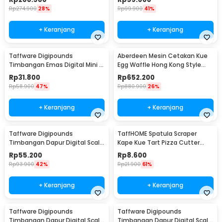
Rp
274.900
28%
Rp
99.900
41%
+ Keranjang
+ Keranjang
Taffware Digipounds
Aberdeen Mesin Cetakan Kue
Timbangan Emas Digital Mini 5
Egg Waffle Hong Kong Style
Units 0.01g 200g - MH-200
220V 1400W - YN-6
Rp
31.800
Rp
652.200
Rp
58.900
47%
Rp
880.900
26%
+ Keranjang
+ Keranjang
Taffware Digipounds
TaffHOME Spatula Scraper
Timbangan Dapur Digital Scale
Kape Kue Tart Pizza Cutter
Battery 1g 5kg - Z1S
15cm - CJ07121
Rp
55.200
Rp
8.600
Rp
93.900
42%
Rp
21.900
61%
+ Keranjang
+ Keranjang
Taffware Digipounds
Taffware Digipounds
Timbangan Dapur Digital Scale
Timbangan Dapur Digital Scale