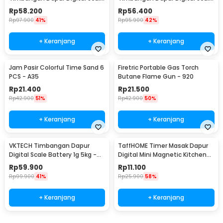
Battery 1g 10kg - Z2S
Battery 1g 10kg - Z3S
Rp
58.200
Rp
56.400
Rp
97.900
41%
Rp
95.900
42%
+ Keranjang
+ Keranjang
Jam Pasir Colorful Time Sand 6
Firetric Portable Gas Torch
PCS - A35
Butane Flame Gun - 920
Rp
21.400
Rp
21.500
Rp
42.900
51%
Rp
42.900
50%
+ Keranjang
+ Keranjang
VKTECH Timbangan Dapur
TaffHOME Timer Masak Dapur
Digital Scale Battery 1g 5kg -
Digital Mini Magnetic Kitchen
CK10A
Countdown - 704AAB
Rp
59.900
Rp
11.100
Rp
99.900
41%
Rp
25.900
58%
+ Keranjang
+ Keranjang