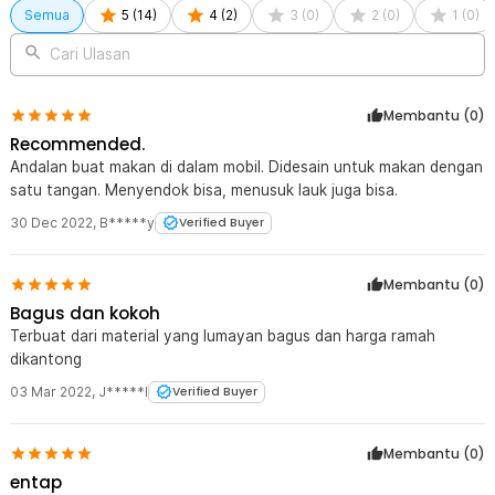
Semua
5
(
14
)
4
(
2
)
3
(
0
)
2
(
0
)
1
(
0
)
Cari Ulasan
Membantu (
0
)
Recommended.
Andalan buat makan di dalam mobil. Didesain untuk makan dengan
satu tangan. Menyendok bisa, menusuk lauk juga bisa.
30 Dec 2022
,
B*****y
Verified Buyer
Membantu (
0
)
Bagus dan kokoh
Terbuat dari material yang lumayan bagus dan harga ramah
dikantong
03 Mar 2022
,
J*****l
Verified Buyer
Membantu (
0
)
entap