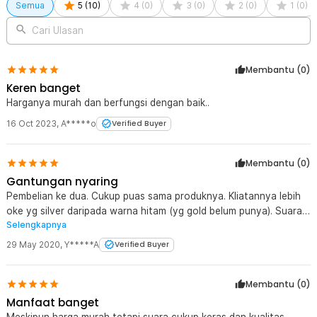
Semua
5
(
10
)
4
(
0
)
3
(
0
)
2
(
0
)
1
(
0
)
Cari Ulasan
Membantu (
0
)
Keren banget
Harganya murah dan berfungsi dengan baik..
16 Oct 2023
,
A*****o
Verified Buyer
Membantu (
0
)
Gantungan nyaring
Pembelian ke dua. Cukup puas sama produknya. Kliatannya lebih
oke yg silver daripada warna hitam (yg gold belum punya). Suara
Selengkapnya
nya cukup nyaring.. Ok lah buat mainan anak plus buat jaga2
29 May 2020
,
Y*****A
Verified Buyer
Membantu (
0
)
Manfaat banget
Meskipun harga murah tetapi suara cukup keras dan kualitas