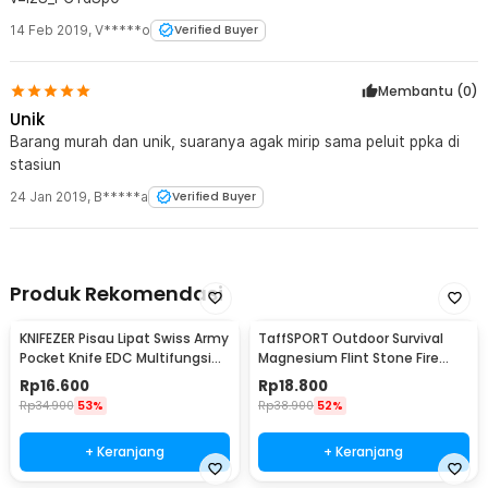
14 Feb 2019
,
V*****o
Verified Buyer
Membantu (
0
)
Unik
Barang murah dan unik, suaranya agak mirip sama peluit ppka di
stasiun
24 Jan 2019
,
B*****a
Verified Buyer
Produk Rekomendasi
KNIFEZER Pisau Lipat Swiss Army
TaffSPORT Outdoor Survival
Pocket Knife EDC Multifungsi
Magnesium Flint Stone Fire
11in1 - A3011
Starter Whistle - JD1422
Rp
16.600
Rp
18.800
Rp
34.900
53%
Rp
38.900
52%
+ Keranjang
+ Keranjang