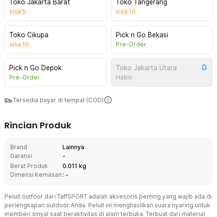
Toko Jakarta Barat
Toko Tangerang
sisa
5
sisa
10
Toko Cikupa
Pick n Go Bekasi
sisa
10
Pre-Order
Pick n Go Depok
Toko Jakarta Utara
Pre-Order
Habis
Tersedia bayar di tempat (COD)
Rincian Produk
Brand
Lainnya
Garansi
-
Berat Produk
0.011 kg
Dimensi Kemasan
: -
Peluit outfoor dari TaffSPORT adalah aksesoris penting yang wajib ada di
perlengkapan outdoor Anda. Peluit ini menghasilkan suara nyaring untuk
memberi sinyal saat beraktivitas di alam terbuka. Terbuat dari material