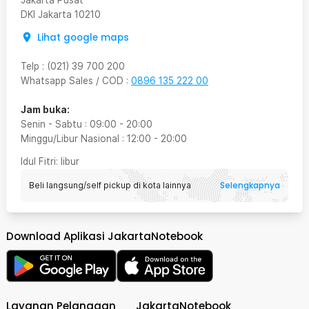
DKI Jakarta
10210
Lihat google maps
Telp
:
(021) 39 700 200
Whatsapp Sales / COD
:
0896 135 222 00
Jam buka:
Senin - Sabtu
:
09:00
-
20:00
Minggu/Libur Nasional
:
12:00
-
20:00
Idul Fitri
: libur
Selengkapnya
Beli langsung/self pickup di kota lainnya
Download Aplikasi JakartaNotebook
Layanan Pelanggan
JakartaNotebook