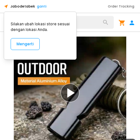
Jabodetabek
ganti
Order Tracking
Alat Kopi
Silakan ubah lokasi store sesuai
dengan lokasi Anda.
Mengerti