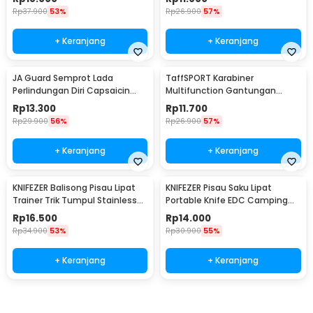
Rp
37.900
53%
Rp
26.900
57%
+ Keranjang
+ Keranjang
JA Guard Semprot Lada
TaffSPORT Karabiner
Perlindungan Diri Capsaicin
Multifunction Gantungan
Pepper Spray 20ml - PS007
Kunci Stainless Steel - ED77
Rp
13.300
Rp
11.700
Rp
29.900
56%
Rp
26.900
57%
+ Keranjang
+ Keranjang
KNIFEZER Balisong Pisau Lipat
KNIFEZER Pisau Saku Lipat
Trainer Trik Tumpul Stainless
Portable Knife EDC Camping
Steel - C27
Survival Steel - CS-ZDD01
Rp
16.500
Rp
14.000
Rp
34.900
53%
Rp
30.900
55%
+ Keranjang
+ Keranjang