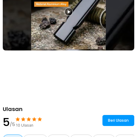
Temani Setiap Petualangan Anda
Dapat digunakan untuk berbagai kegiatan seperti camping, hiking,
trekking, bersepeda, memancing, hingga traveling. Desain
minimalis dan fungsional membuat peluit ini jadi pelengkap
perlengkapan outdoor yang praktis untuk dibawa setiap saat.
Kelengkapan Produk
Rincian yang Anda dapatkan untuk pembelian produk ini:
1 x TaffSPORT Gantungan Kunci Peluit Aluminium Outdoor Whistle
- Z648
Ulasan
5
Beri Ulasan
/5
10
Ulasan