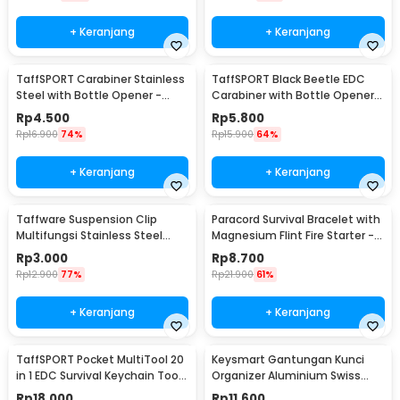
+ Keranjang
+ Keranjang
TaffSPORT Carabiner Stainless
TaffSPORT Black Beetle EDC
Steel with Bottle Opener -
Carabiner with Bottle Opener -
ED25
ED11
Rp
4.500
Rp
5.800
Rp
16.900
74%
Rp
15.900
64%
+ Keranjang
+ Keranjang
Taffware Suspension Clip
Paracord Survival Bracelet with
Multifungsi Stainless Steel
Magnesium Flint Fire Starter -
with Key Ring - SN61
IMSK03
Rp
3.000
Rp
8.700
Rp
12.900
77%
Rp
21.900
61%
+ Keranjang
+ Keranjang
TaffSPORT Pocket MultiTool 20
Keysmart Gantungan Kunci
in 1 EDC Survival Keychain Tool
Organizer Aluminium Swiss
- ED26
Army Style Size L
Rp
18.000
Rp
11.600