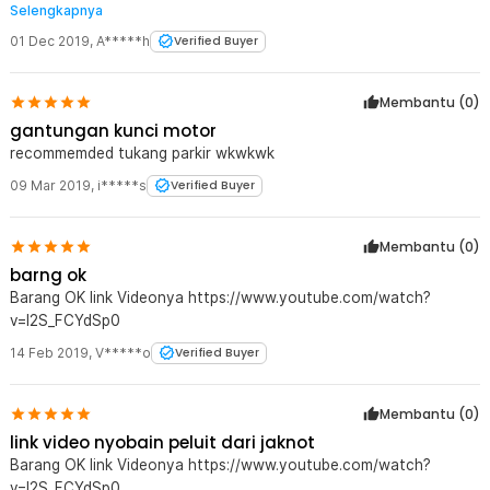
Selengkapnya
sebela2nya
01 Dec 2019
,
A*****h
Verified Buyer
Membantu (
0
)
gantungan kunci motor
recommemded tukang parkir wkwkwk
09 Mar 2019
,
i*****s
Verified Buyer
Membantu (
0
)
barng ok
Barang OK link Videonya https://www.youtube.com/watch?
v=I2S_FCYdSp0
14 Feb 2019
,
V*****o
Verified Buyer
Membantu (
0
)
link video nyobain peluit dari jaknot
Barang OK link Videonya https://www.youtube.com/watch?
v=I2S_FCYdSp0