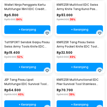
Wallet Ninja Penggaris Kartu
KNIFEZER Multitool EDC Swiss
Multifungsi 18in1 EDC Credit
Army Knife Tang Kunci Pas
Card Sized - W085
Stainless Steel - MPG05
Rp
5.800
Rp
93.000
Rp
15.900
64%
Rp
144.900
36%
+ Keranjang
+ Keranjang
TaffSPORT Sendok Garpu Pisau
KNIFEZER Tang Pisau Swiss
Swiss Army Tools Knife EDC
Army Pocket Knife EDC Tool
6in1 - A007
Stainless Steel - A3009
Rp
19.400
Rp
32.500
Rp
39.900
52%
Rp
59.900
46%
+ Keranjang
+ Keranjang
JEP Tang Pisau Lipat
KNIFEZER Multifunctional EDC
Multifungsi EDC Survival Tool
Plier Survival Tool Stainless
Stainless Steel - MPA22S
Steel - MPA21
Rp
64.600
Rp
70.700
Rp
106.900
40%
Rp
114.900
39%
+ Keranjang
+ Keranjang