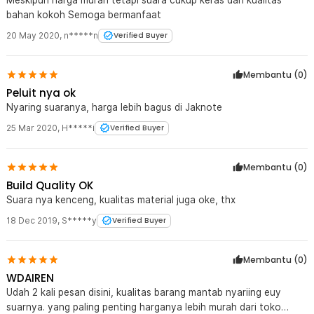
bahan kokoh Semoga bermanfaat
20 May 2020
,
n*****n
Verified Buyer
Membantu (
0
)
Peluit nya ok
Nyaring suaranya, harga lebih bagus di Jaknote
25 Mar 2020
,
H*****i
Verified Buyer
Membantu (
0
)
Build Quality OK
Suara nya kenceng, kualitas material juga oke, thx
18 Dec 2019
,
S*****y
Verified Buyer
Membantu (
0
)
WDAIREN
Udah 2 kali pesan disini, kualitas barang mantab nyariing euy
suarnya. yang paling penting harganya lebih murah dari toko