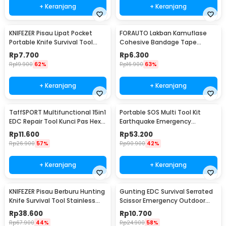
+ Keranjang
+ Keranjang
KNIFEZER Pisau Lipat Pocket
FORAUTO Lakban Kamuflase
Portable Knife Survival Tool
Cohesive Bandage Tape
EDC Stainless - H18
Hunting 4.5M 50mm - H10
Rp
7.700
Rp
6.300
Rp
19.900
62%
Rp
16.900
63%
+ Keranjang
+ Keranjang
TaffSPORT Multifunctional 15in1
Portable SOS Multi Tool Kit
EDC Repair Tool Kunci Pas Hex
Earthquake Emergency
Obeng - HW0668
Outdoor Survival - JT21
Rp
11.600
Rp
53.200
Rp
26.900
57%
Rp
90.900
42%
+ Keranjang
+ Keranjang
KNIFEZER Pisau Berburu Hunting
Gunting EDC Survival Serrated
Knife Survival Tool Stainless
Scissor Emergency Outdoor
Steel - BUCK076
Tool
Rp
38.600
Rp
10.700
Rp
67.900
44%
Rp
24.900
58%