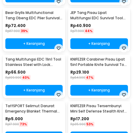
Bear Grylls Multifunctional
JEP Tang Pisau Lipat
Tang Obeng EDC Plier Survival
Multifungsi EDC Survival Tool
Tool - MPA19
Stainless Steel - MPA13
Rp
72.400
Rp
40.900
Rp
117.900
39%
Rp
71.900
44%
+ Keranjang
+ Keranjang
Tang Multifungsi EDC 11in1 Tool
KNIFEZER Carabiner Pisau Lipat
Stainless Steel with Lock
5in1 Portable Knife Survival Tool
System - MPA01
EDC - ED30
Rp
66.600
Rp
29.100
Rp
109.900
40%
Rp
54.900
47%
+ Keranjang
+ Keranjang
TaffSPORT Selimut Darurat
KNIFEZER Pisau Tersembunyi
Emergency Blanket Thermal
Mini Self Defense Stealth Knife
130x210cm - SL03-001
Steel - H19
Rp
5.000
Rp
17.200
Rp
17.900
73%
Rp
35.900
53%