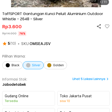
1 / 11
TaffSPORT Gantungan Kunci Peluit Aluminium Outdoor
Whistle - Z648
-
Silver
Rp
3.600
Rp
14.900
76
%
•
SKU
OMSEAJSV
5
(
10
)
Pilihan Warna:
Black
Silver
Golden
Lihat
5
Lokasi Lainnya
Informasi Stok:
Jabodetabek
Gudang Online
Toko Jakarta Pusat
Tersedia
sisa
10