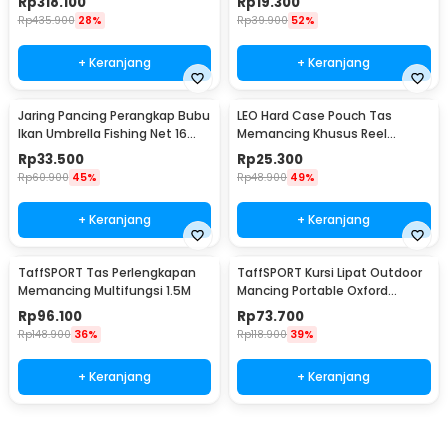
Rp
318.100
Rp
19.300
Rp
435.900
28%
Rp
39.900
52%
+ Keranjang
+ Keranjang
Jaring Pancing Perangkap Bubu
LEO Hard Case Pouch Tas
Ikan Umbrella Fishing Net 16
Memancing Khusus Reel
Holes - H14572
Pancing - F-49
Rp
33.500
Rp
25.300
Rp
60.900
45%
Rp
48.900
49%
+ Keranjang
+ Keranjang
TaffSPORT Tas Perlengkapan
TaffSPORT Kursi Lipat Outdoor
Memancing Multifungsi 1.5M
Mancing Portable Oxford
Folding Chair - YYY002
Rp
96.100
Rp
73.700
Rp
148.900
36%
Rp
118.900
39%
+ Keranjang
+ Keranjang