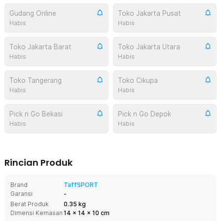
Gudang Online
Toko Jakarta Pusat
Habis
Habis
Toko Jakarta Barat
Toko Jakarta Utara
Habis
Habis
Toko Tangerang
Toko Cikupa
Habis
Habis
Pick n Go Bekasi
Pick n Go Depok
Habis
Habis
Rincian Produk
Brand
TaffSPORT
Garansi
-
Berat Produk
0.35 kg
Dimensi Kemasan
14
x
14
x
10
cm