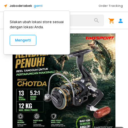
Jabodetabek
ganti
Order Tracking
Alat Kopi
Silakan ubah lokasi store sesuai
dengan lokasi Anda.
Mengerti