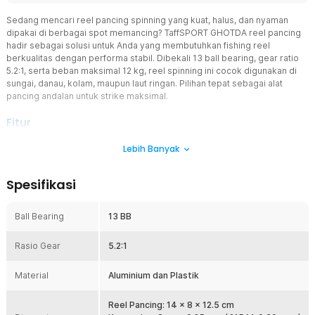
Sedang mencari reel pancing spinning yang kuat, halus, dan nyaman
dipakai di berbagai spot memancing? TaffSPORT GHOTDA reel pancing
hadir sebagai solusi untuk Anda yang membutuhkan fishing reel
berkualitas dengan performa stabil. Dibekali 13 ball bearing, gear ratio
5.2:1, serta beban maksimal 12 kg, reel spinning ini cocok digunakan di
sungai, danau, kolam, maupun laut ringan. Pilihan tepat sebagai alat
pancing andalan untuk strike maksimal.
Fitur
Perbandingan Roda Gigi
Lebih Banyak
Perbandingan roda gigi atau rasio gear adalah jumlah putaran rotor
dalam satu kali putaran pegangan atau handle, yang mana reel
Spesifikasi
pancing spinning ini memiliki perbandingan rasio gear 5.2:1 yang
memungkinkan Anda memakai reel lebih cepat dan lancar. Rotor
akan berputar 5.2 kali setiap kali Anda memutar pegangan dalam
Ball Bearing
13 BB
satu putaran penuh. Sistem ini membuat fishing reel lebih responsif
saat retrieve.
Rasio Gear
5.2:1
Senar Pancing
Reel pancing ini dapat menampung senar pancing dengan panjang
Material
Aluminium dan Plastik
tali 0.25 mm / 215 M, 0.30 mm / 150 M, dan 0.35 mm / 110 M.
Kapasitas ini cocok untuk berbagai teknik memancing harian
Reel Pancing: 14 x 8 x 12.5 cm
maupun target ikan sedang. Anda dapat menyesuaikan line sesuai