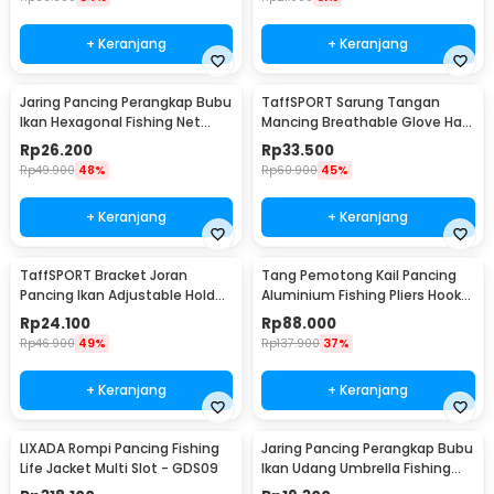
+ Keranjang
+ Keranjang
Jaring Pancing Perangkap Bubu
TaffSPORT Sarung Tangan
Ikan Hexagonal Fishing Net
Mancing Breathable Glove Half
Trap 8 Hole
Finger 1 Pair - DW-GRTX
Rp
26.200
Rp
33.500
Rp
49.900
48%
Rp
60.900
45%
+ Keranjang
+ Keranjang
TaffSPORT Bracket Joran
Tang Pemotong Kail Pancing
Pancing Ikan Adjustable Holder
Aluminium Fishing Pliers Hook
1.7M - V-003
Remover
Rp
24.100
Rp
88.000
Rp
46.900
49%
Rp
137.900
37%
+ Keranjang
+ Keranjang
LIXADA Rompi Pancing Fishing
Jaring Pancing Perangkap Bubu
Life Jacket Multi Slot - GDS09
Ikan Udang Umbrella Fishing
Net 5 Hole