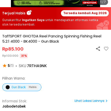
1 / 7
Terjual Habis
Tersedia kembali
Aug 2026
Gunakan fitur
Ingatkan Saya
untuk mendapatkan informasi ketika
stok tersedia kembali.
TaffSPORT GHOTDA Reel Pancing Spinning Fishing Reel
5.2:1 4000 - BK4000
-
Gun Black
Rp
85.100
Rp
133.900
37
%
•
SKU
7RTHA9NK
5
(
1
)
Pilihan Warna:
Gun Black
Habis
Lihat
Lokasi Lainnya
Informasi Stok:
Jabodetabek