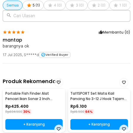
Semua
5
(
1
)
4
(
0
)
3
(
0
)
2
(
0
)
1
(
0
)
Cari Ulasan
Membantu (
0
)
mantap
barangnya ok
17 Jul 2025
,
S*****d
Verified Buyer
Produk Rekomendasi
Portable Fish Finder Alat
TaffSPORT Set Mata Kail
Pencari Ikan Sonar 2 Inch
Pancing No 3-12 J Hook Tajam
Display 100M - TL-88E
70 PCS with Box - 94151-BE
Rp
425.400
Rp
6.100
Rp
604.900
30%
Rp
16.900
64%
+ Keranjang
+ Keranjang