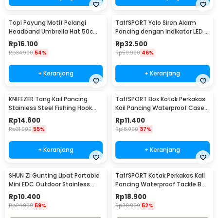
Topi Payung Motif Pelangi
TaffSPORT Yolo Siren Alarm
Headband Umbrella Hat 50cm
Pancing dengan Indikator LED -
- W655
R3
Rp
16.100
Rp
32.500
Rp
34.900
54%
Rp
59.900
46%
+ Keranjang
+ Keranjang
KNIFEZER Tang Kail Pancing
TaffSPORT Box Kotak Perkakas
Stainless Steel Fishing Hook
Kail Pancing Waterproof Case -
Remover - J1352
Q041
Rp
14.600
Rp
11.400
Rp
31.900
55%
Rp
18.000
37%
+ Keranjang
+ Keranjang
SHUN ZI Gunting Lipat Portable
TaffSPORT Kotak Perkakas Kail
Mini EDC Outdoor Stainless
Pancing Waterproof Tackle Box
Steel 20Gr13 - FS-08
12 Grid - MCC01
Rp
10.400
Rp
18.900
Rp
24.900
59%
Rp
38.900
52%