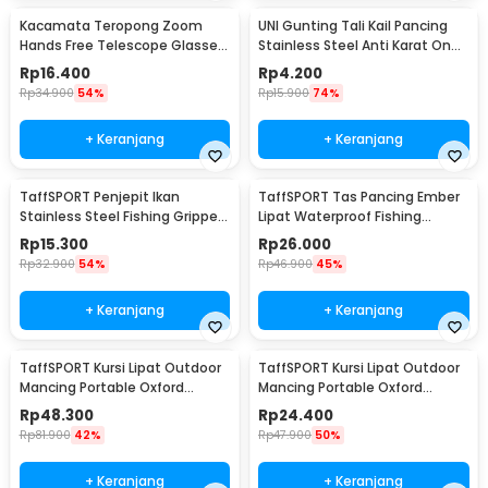
Kacamata Teropong Zoom
UNI Gunting Tali Kail Pancing
Hands Free Telescope Glasses
Stainless Steel Anti Karat One
untuk Fishing - HG00117
Hand - 7261
Rp
16.400
Rp
4.200
Rp
34.900
54%
Rp
15.900
74%
+ Keranjang
+ Keranjang
TaffSPORT Penjepit Ikan
TaffSPORT Tas Pancing Ember
Stainless Steel Fishing Gripper
Lipat Waterproof Fishing
Anti Karat - YS05
Bucket
Rp
15.300
Rp
26.000
Rp
32.900
54%
Rp
46.900
45%
+ Keranjang
+ Keranjang
TaffSPORT Kursi Lipat Outdoor
TaffSPORT Kursi Lipat Outdoor
Mancing Portable Oxford
Mancing Portable Oxford
Folding Chair - ZDY01
Folding Chair - A0003
Rp
48.300
Rp
24.400
Rp
81.900
42%
Rp
47.900
50%
+ Keranjang
+ Keranjang