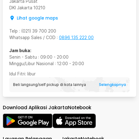
Jakarta Pusat
DKI Jakarta
10210
Lihat google maps
Telp
:
(021) 39 700 200
Whatsapp Sales / COD
:
0896 135 222 00
Jam buka:
Senin - Sabtu
:
09:00
-
20:00
Minggu/Libur Nasional
:
12:00
-
20:00
Idul Fitri
: libur
Selengkapnya
Beli langsung/self pickup di kota lainnya
Download Aplikasi JakartaNotebook
Layanan Pelanggan
JakartaNotebook