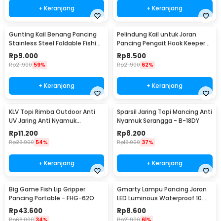
+ Keranjang
+ Keranjang
Gunting Kail Benang Pancing
Pelindung Kail untuk Joran
Stainless Steel Foldable Fishing
Pancing Pengait Hook Keeper
Scissors - GK01
10 PCS
Rp
9.000
Rp
8.500
Rp
21.900
59%
Rp
21.900
62%
+ Keranjang
+ Keranjang
KLV Topi Rimba Outdoor Anti
Sparsil Jaring Topi Mancing Anti
UV Jaring Anti Nyamuk
Nyamuk Serangga - B-18DY
Poliester Boonie Hat - TP33
Rp
11.200
Rp
8.200
Rp
23.900
54%
Rp
13.000
37%
+ Keranjang
+ Keranjang
Big Game Fish Lip Gripper
Gmarty Lampu Pancing Joran
Pancing Portable - FHG-62O
LED Luminous Waterproof 10
PCS - Q0142
Rp
43.600
Rp
8.600
Rp
66.000
34%
Rp
21.900
61%