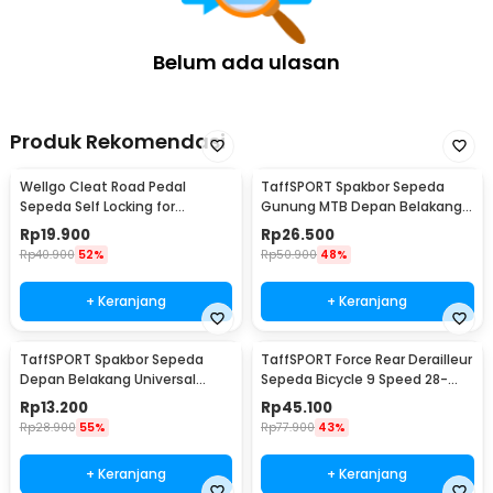
2 x Handlebar
4 x Ring Clamp Pengunci
2 x Cover Lubang
Belum ada ulasan
Produk Rekomendasi
Wellgo Cleat Road Pedal
TaffSPORT Spakbor Sepeda
Sepeda Self Locking for
Gunung MTB Depan Belakang
Shimano SM-SH11 SPD-L
Anti Cipratan - Y901
Rp
19.900
Rp
26.500
Rp
40.900
52%
Rp
50.900
48%
+ Keranjang
+ Keranjang
TaffSPORT Spakbor Sepeda
TaffSPORT Force Rear Derailleur
Depan Belakang Universal
Sepeda Bicycle 9 Speed 28-
Clamp Dua Warna - BQ541
34T - RD-M390
Rp
13.200
Rp
45.100
Rp
28.900
55%
Rp
77.900
43%
+ Keranjang
+ Keranjang