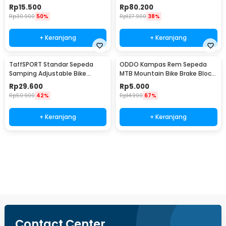
- HF0034300
Skuter 48V 20Ah - YF2021-12
Rp
15.500
Rp
80.200
Rp
30.900
50%
Rp
127.900
38%
+ Keranjang
+ Keranjang
TaffSPORT Standar Sepeda
ODDO Kampas Rem Sepeda
Samping Adjustable Bike
MTB Mountain Bike Brake Block
Kickstand 34-39cm - Z50
70mm 2 PCS - B39
Rp
29.600
Rp
5.000
Rp
50.900
42%
Rp
14.900
67%
+ Keranjang
+ Keranjang
Ingatkan Saya
Contact Center