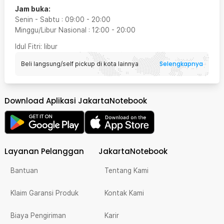
Jam buka:
Senin - Sabtu
:
09:00
-
20:00
Minggu/Libur Nasional
:
12:00
-
20:00
Idul Fitri
: libur
Selengkapnya
Beli langsung/self pickup di kota lainnya
Download Aplikasi JakartaNotebook
Layanan Pelanggan
JakartaNotebook
Bantuan
Tentang Kami
Klaim Garansi Produk
Kontak Kami
Biaya Pengiriman
Karir