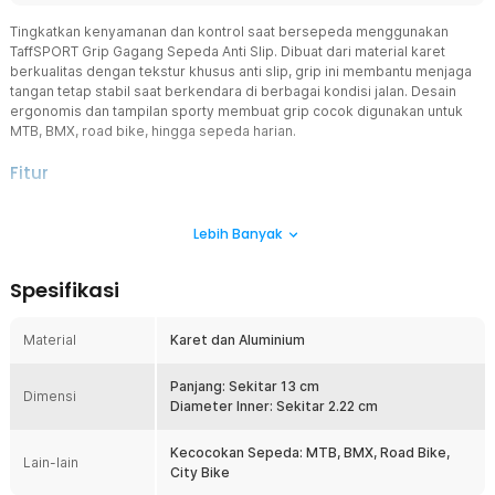
Tingkatkan kenyamanan dan kontrol saat bersepeda menggunakan
TaffSPORT Grip Gagang Sepeda Anti Slip. Dibuat dari material karet
berkualitas dengan tekstur khusus anti slip, grip ini membantu menjaga
tangan tetap stabil saat berkendara di berbagai kondisi jalan. Desain
ergonomis dan tampilan sporty membuat grip cocok digunakan untuk
MTB, BMX, road bike, hingga sepeda harian.
Fitur
Material Karet Anti Slip
Lebih Banyak
Handgrip ini menggunakan material karet berkualitas yang nyaman
digunakan untuk aktivitas bersepeda dalam waktu lama. Permukaan
bertekstur membantu meningkatkan daya cengkeram sehingga
Spesifikasi
tangan tidak mudah tergelincir saat berkeringat maupun saat
kondisi hujan. Cocok digunakan untuk meningkatkan keamanan dan
kontrol berkendara di berbagai medan.
Material
Karet dan Aluminium
Desain Ergonomis Lebih Nyaman
Bentuk grip dirancang ergonomis mengikuti kontur tangan
Panjang: Sekitar 13 cm
Dimensi
sehingga lebih nyaman saat digenggam dalam waktu lama. Desain
Diameter Inner: Sekitar 2.22 cm
ini membantu mengurangi tekanan pada telapak tangan dan
membuat tangan tidak cepat pegal saat bersepeda. Sangat cocok
Kecocokan Sepeda: MTB, BMX, Road Bike,
Lain-lain
digunakan untuk aktivitas harian, touring, maupun olahraga sepeda
City Bike
outdoor.