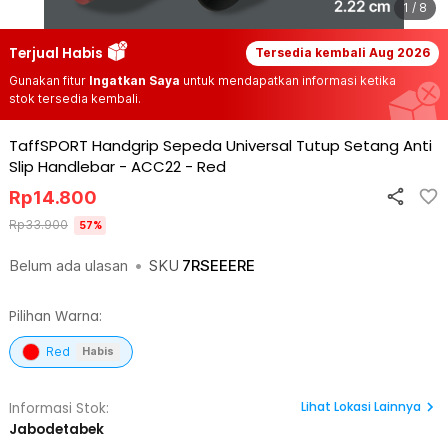
1 / 8
Terjual Habis
Tersedia kembali
Aug 2026
Gunakan fitur
Ingatkan Saya
untuk mendapatkan informasi ketika
stok tersedia kembali.
TaffSPORT Handgrip Sepeda Universal Tutup Setang Anti
Slip Handlebar - ACC22
-
Red
Rp
14.800
Rp
33.900
57
%
Belum ada ulasan
•
SKU
7RSEEERE
Pilihan Warna:
Red
Habis
Lihat
Lokasi Lainnya
Informasi Stok:
Jabodetabek