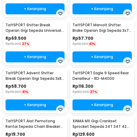
+ Keranjang
+ Keranjang
TaffSPORT Shifter Break
TaffSPORT Marvolt Shifter
Operan Gigi Sepeda Universal
Brake Operan Gigi Sepeda 3x7
3x9 Speed 2 PCS - SL-M370
Speed 2 PCS - EF500-7
Rp
69.500
Rp
57.700
Rp
95.000
27%
Rp
96.900
41%
+ Keranjang
+ Keranjang
TaffSPORT Advent Shifter
TaffSPORT Eagle 9 Speed Rear
Break Operan Gigi Sepeda 3x8
Derailleur - RD-M4000
Speed 2 PCS - SL-M310
Rp
58.700
Rp
116.300
Rp
98.900
41%
Rp
182.900
37%
+ Keranjang
+ Keranjang
TaffSPORT Alat Pemotong
XINMA MX Gigi Crankset
Rantai Sepeda Chain Breaker
Sprocket Sepeda 24T 34T 42T
Cutter - TD8591
7/8/9 Speed - TL-82-L
Rp
19.700
Rp
129.600