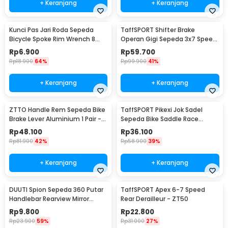
+ Keranjang
+ Keranjang
Kunci Pas Jari Roda Sepeda
TaffSPORT Shifter Brake
Bicycle Spoke Rim Wrench 8
Operan Gigi Sepeda 3x7 Speed
Way - W805
2 PCS
Rp
6.900
Rp
59.700
Rp
18.900
64%
Rp
99.900
41%
+ Keranjang
+ Keranjang
ZTTO Handle Rem Sepeda Bike
TaffSPORT Pikexi Jok Sadel
Brake Lever Aluminium 1 Pair -
Sepeda Bike Saddle Race
CBL-09
Ergonomic Anti Air - FX20
Rp
48.100
Rp
36.100
Rp
81.900
42%
Rp
58.900
39%
+ Keranjang
+ Keranjang
DUUTI Spion Sepeda 360 Putar
TaffSPORT Apex 6-7 Speed
Handlebar Rearview Mirror
Rear Derailleur - ZT50
Universal 1 PCS - LY4437
Rp
9.800
Rp
22.800
Rp
23.900
59%
Rp
31.000
27%