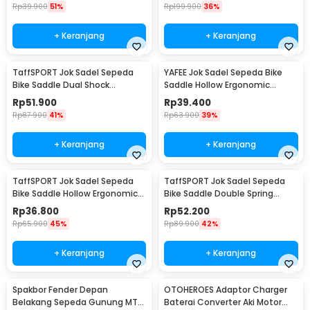
Rp
39.900
51%
Rp
199.900
36%
+ Keranjang
+ Keranjang
TaffSPORT Jok Sadel Sepeda
YAFEE Jok Sadel Sepeda Bike
Bike Saddle Dual Shock
Saddle Hollow Ergonomic
Absorber Breathable - ZF25
Breathable - FX12
Rp
51.900
Rp
39.400
Rp
87.900
41%
Rp
63.900
39%
+ Keranjang
+ Keranjang
TaffSPORT Jok Sadel Sepeda
TaffSPORT Jok Sadel Sepeda
Bike Saddle Hollow Ergonomic
Bike Saddle Double Spring
Breathable - YF-1034
Shock Absorber - ZF15
Rp
36.800
Rp
52.200
Rp
65.900
45%
Rp
89.900
42%
+ Keranjang
+ Keranjang
Spakbor Fender Depan
OTOHEROES Adaptor Charger
Belakang Sepeda Gunung MTB
Baterai Converter Aki Motor