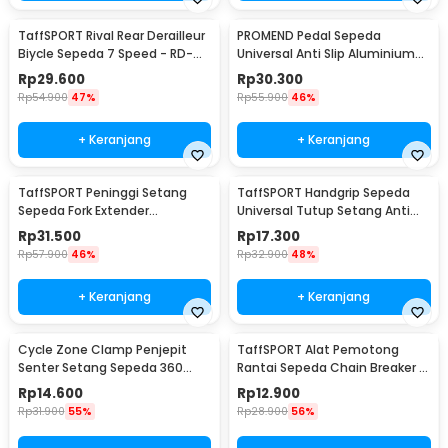
TaffSPORT Rival Rear Derailleur
PROMEND Pedal Sepeda
Biycle Sepeda 7 Speed - RD-
Universal Anti Slip Aluminium
TX35
Alloy - JT410
Rp
29.600
Rp
30.300
Rp
54.900
47%
Rp
55.900
46%
+ Keranjang
+ Keranjang
TaffSPORT Peninggi Setang
TaffSPORT Handgrip Sepeda
Sepeda Fork Extender
Universal Tutup Setang Anti
Aluminium Alloy 121mm - SD53
Slip Handlebar - CL8455
Rp
31.500
Rp
17.300
Rp
57.900
46%
Rp
32.900
48%
+ Keranjang
+ Keranjang
Cycle Zone Clamp Penjepit
TaffSPORT Alat Pemotong
Senter Setang Sepeda 360
Rantai Sepeda Chain Breaker -
Derajat - ZH1035
JLQ-01
Rp
14.600
Rp
12.900
Rp
31.900
55%
Rp
28.900
56%