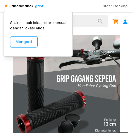
Jabodetabek
ganti
Order Tracking
Alat Kopi
Silakan ubah lokasi store sesuai
dengan lokasi Anda.
Mengerti