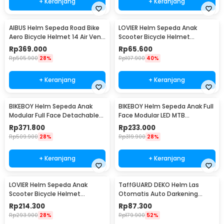
+ Keranjang
+ Keranjang
AIBUS Helm Sepeda Road Bike
LOVIER Helm Sepeda Anak
Aero Bicycle Helmet 14 Air Vent
Scooter Bicycle Helmet
- Z25
Outdoor Sports - K20
Rp
369.000
Rp
65.600
Rp
505.900
28%
Rp
107.900
40%
+ Keranjang
+ Keranjang
BIKEBOY Helm Sepeda Anak
BIKEBOY Helm Sepeda Anak Full
Modular Full Face Detachable
Face Modular LED MTB
MTB Skateboard - K22
Skateboard - K24
Rp
371.800
Rp
233.000
Rp
509.900
28%
Rp
319.900
28%
+ Keranjang
+ Keranjang
LOVIER Helm Sepeda Anak
TaffGUARD DEKO Helm Las
Scooter Bicycle Helmet
Otomatis Auto Darkening
Outdoor Sports - K50
Welding Helmet - HW24
Rp
214.300
Rp
87.300
Rp
293.900
28%
Rp
179.900
52%