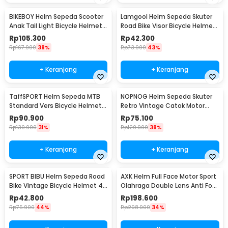
BIKEBOY Helm Sepeda Scooter
Lamgool Helm Sepeda Skuter
Anak Tail Light Bicycle Helmet
Road Bike Visor Bicycle Helmet
14 Air Vent - K10
4 Air Vent - U10
Rp
105.300
Rp
42.300
Rp
167.900
38%
Rp
73.900
43%
+ Keranjang
+ Keranjang
TaffSPORT Helm Sepeda MTB
NOPNOG Helm Sepeda Skuter
Standard Vers Bicycle Helmet
Retro Vintage Catok Motor
19 Air Vent - Z20
Bicycle Helmet - U15
Rp
90.900
Rp
75.100
Rp
130.900
31%
Rp
120.900
38%
+ Keranjang
+ Keranjang
SPORT BIBU Helm Sepeda Road
AXK Helm Full Face Motor Sport
Bike Vintage Bicycle Helmet 4
Olahraga Double Lens Anti Fog
Air Vents - U20
Motocycle - A557
Rp
42.800
Rp
198.600
Rp
75.900
44%
Rp
298.900
34%