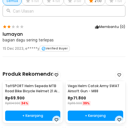
Semua
5
(
0
)
4
(
0
)
3
(
0
)
2
(
1
)
1
(
0
)
Cari Ulasan
Membantu (
0
)
lumayan
bagian dagu sering terlepas
15 Dec 2023
,
e*****y
Verified Buyer
Produk Rekomendasi
TaffSPORT Helm Sepeda MTB
Vega Helm Catok Army SWAT
Road Bike Bicycle Helmet 21 Air
Airsoft Gun - M88
Vent - X10
Rp
69.900
Rp
71.800
Rp
104.900
34%
Rp
116.900
39%
+ Keranjang
+ Keranjang