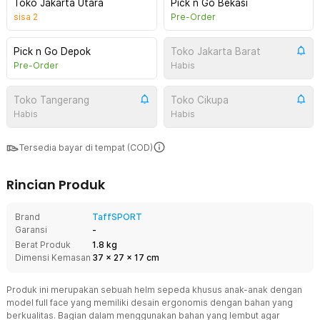
Toko Jakarta Utara
Pick n Go Bekasi
sisa
2
Pre-Order
Pick n Go Depok
Toko Jakarta Barat
Pre-Order
Habis
Toko Tangerang
Toko Cikupa
Habis
Habis
Tersedia bayar di tempat (COD)
Rincian Produk
Brand
TaffSPORT
Garansi
-
Berat Produk
1.8 kg
Dimensi Kemasan
37
x
27
x
17
cm
Produk ini merupakan sebuah helm sepeda khusus anak-anak dengan
model full face yang memiliki desain ergonomis dengan bahan yang
berkualitas. Bagian dalam menggunakan bahan yang lembut agar