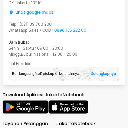
DKI Jakarta
10210
Lihat google maps
Telp
:
(021) 39 700 200
Whatsapp Sales / COD
:
0896 135 222 00
Jam buka:
Senin - Sabtu
:
09:00
-
20:00
Minggu/Libur Nasional
:
12:00
-
20:00
Idul Fitri
: libur
Selengkapnya
Beli langsung/self pickup di kota lainnya
Download Aplikasi JakartaNotebook
Layanan Pelanggan
JakartaNotebook