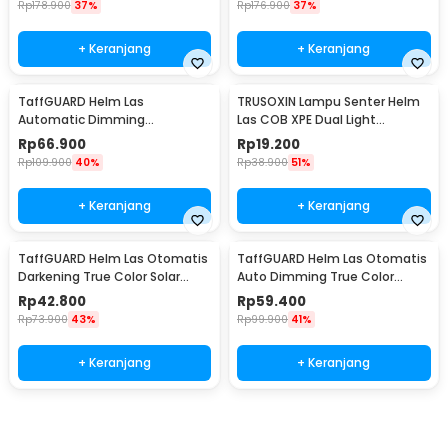
Rp
178.900
37%
Rp
176.900
37%
+ Keranjang
+ Keranjang
TaffGUARD Helm Las
TRUSOXIN Lampu Senter Helm
Automatic Dimming
Las COB XPE Dual Light
Protective Welding with
Rechargeable - TR35
Rp
66.900
Rp
19.200
Headlamp - HJ10
Rp
109.900
40%
Rp
38.900
51%
+ Keranjang
+ Keranjang
TaffGUARD Helm Las Otomatis
TaffGUARD Helm Las Otomatis
Darkening True Color Solar
Auto Dimming True Color
Welding Mask - HJ28
Welding Mask LED - HF28
Rp
42.800
Rp
59.400
Rp
73.900
43%
Rp
99.900
41%
+ Keranjang
+ Keranjang
Beli Sekarang