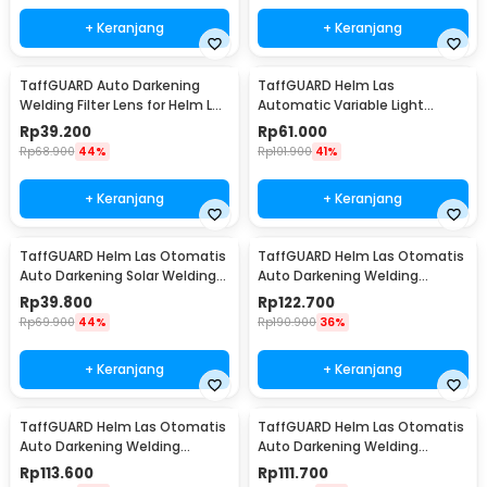
+ Keranjang
+ Keranjang
TaffGUARD Auto Darkening
TaffGUARD Helm Las
Welding Filter Lens for Helm Las
Automatic Variable Light
- TX500CF
Welding Mask Cap Shield -
Rp
39.200
Rp
61.000
HJ30
Rp
68.900
44%
Rp
101.900
41%
+ Keranjang
+ Keranjang
TaffGUARD Helm Las Otomatis
TaffGUARD Helm Las Otomatis
Auto Darkening Solar Welding
Auto Darkening Welding
Helmet - HJ19
Helmet - HW10
Rp
39.800
Rp
122.700
Rp
69.900
44%
Rp
190.900
36%
+ Keranjang
+ Keranjang
TaffGUARD Helm Las Otomatis
TaffGUARD Helm Las Otomatis
Auto Darkening Welding
Auto Darkening Welding
Helmet - HW12
Helmet Terminator - HW12
Rp
113.600
Rp
111.700