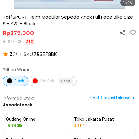
1 / 10
TaffSPORT Helm Modular Sepeda Anak Full Face Bike Size
S - K20
-
Black
Rp
275.300
Rp
377.900
28
%
•
SKU
7RSEF8BK
2
(
1
)
Pilihan Warna:
Black
Mix Color
Habis
Lihat
2
Lokasi Lainnya
Informasi Stok:
Jabodetabek
Gudang Online
Toko Jakarta Pusat
Tersedia
sisa
4