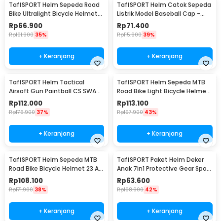
TaffSPORT Helm Sepeda Road
TaffSPORT Helm Catok Sepeda
Bike Ultralight Bicycle Helmet
Listrik Model Baseball Cap -
18 Air Vent - X40
U25
Rp
66.900
Rp
71.400
Rp
101.900
35%
Rp
115.900
39%
+ Keranjang
+ Keranjang
TaffSPORT Helm Tactical
TaffSPORT Helm Sepeda MTB
Airsoft Gun Paintball CS SWAT
Road Bike Light Bicycle Helmet
Helmet - MICH2000
19 Air Vent - X15
Rp
112.000
Rp
113.100
Rp
176.900
37%
Rp
197.900
43%
+ Keranjang
+ Keranjang
TaffSPORT Helm Sepeda MTB
TaffSPORT Paket Helm Deker
Road Bike Bicycle Helmet 23 Air
Anak 7in1 Protective Gear Sport
Vent - Z10
Activity - K25
Rp
108.100
Rp
63.600
Rp
171.900
38%
Rp
108.900
42%
+ Keranjang
+ Keranjang