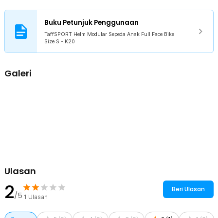
lembap, terutama untuk pemakaian berjam-jam. Ideal untuk anak-
anak yang aktif, helm ini memastikan kepala tetap sejuk dan nyaman
Buku Petunjuk Penggunaan
sepanjang perjalanan.
TaffSPORT Helm Modular Sepeda Anak Full Face Bike
Lampu Belakang
Size S - K20
Helm ini memiliki lampu belakang yang terdiri dari 3 mode yang
dapat diatur, yakni mode slow flashing, fast flashing dan always
on. Fungsi lampu ini digunakan sebagai penanda bagi kendaraan
Galeri
lain untuk menghindari kecelakaan, terutama di kondisi gelap dan
malam hari.
Kelengkapan Produk
Rincian yang Anda dapatkan untuk pembelian produk ini:
1 x TaffSPORT Helm Modular Sepeda Anak Full Face Bike Size S -
K20
Ulasan
2
Beri Ulasan
/5
1
Ulasan