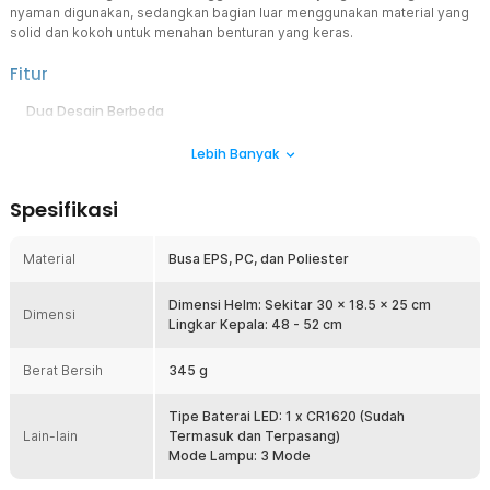
nyaman digunakan, sedangkan bagian luar menggunakan material yang
solid dan kokoh untuk menahan benturan yang keras.
Fitur
Dua Desain Berbeda
Helm ini memiliki desain full face namun Anda dapat melepas
Lebih Banyak
penyangga pada bagian dagu sehingga dapat menjadi half face.
Kedua desain ini dapat digunakan sesuai dengan kebutuhan.
Busa EPS
Spesifikasi
Helm ini menggunakan busa pada bagian dalam yang bersentuhan
dengan kepala. Busa ini juga mampu meredam getaran sehingga
Material
Busa EPS, PC, dan Poliester
penggunaan helm menjadi lebih nyaman dan aman saat terjadi
benturan.
Dimensi Helm: Sekitar 30 x 18.5 x 25 cm
Material Berkualitas
Dimensi
Lingkar Kepala: 48 - 52 cm
Helm ini menggunakan perpaduan material busa EPS, PC dan
poliester berkualitas yang dijamin awet, kuat dan tahan lama untuk
Berat Bersih
345 g
penggunaan jangka panjang. Kombinasi ini tidak hanya menjamin
keamanan maksimal, tetapi juga kenyamanan saat digunakan dalam
berbagai kondisi berkendara.
Tipe Baterai LED: 1 x CR1620 (Sudah
Lain-lain
Termasuk dan Terpasang)
Lubang Ventilasi
Mode Lampu: 3 Mode
Helm ini dilengkapi lubang ventilasi agar sirkulasi udara dapat
terjaga sehingga membuat kepala tidak mudah berkeringat serta