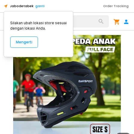
Jabodetabek
ganti
Order Tracking
Alat Kopi
Silakan ubah lokasi store sesuai
dengan lokasi Anda.
Mengerti