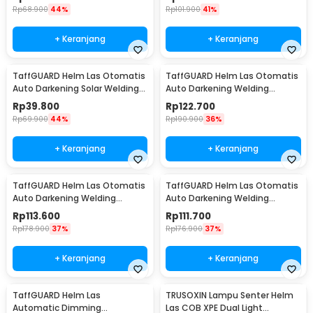
HJ30
Rp
68.900
44%
Rp
101.900
41%
+ Keranjang
+ Keranjang
TaffGUARD Helm Las Otomatis
TaffGUARD Helm Las Otomatis
Auto Darkening Solar Welding
Auto Darkening Welding
Helmet - HJ19
Helmet - HW10
Rp
39.800
Rp
122.700
Rp
69.900
44%
Rp
190.900
36%
+ Keranjang
+ Keranjang
TaffGUARD Helm Las Otomatis
TaffGUARD Helm Las Otomatis
Auto Darkening Welding
Auto Darkening Welding
Helmet - HW12
Helmet Terminator - HW12
Rp
113.600
Rp
111.700
Rp
178.900
37%
Rp
176.900
37%
+ Keranjang
+ Keranjang
TaffGUARD Helm Las
TRUSOXIN Lampu Senter Helm
Automatic Dimming
Las COB XPE Dual Light