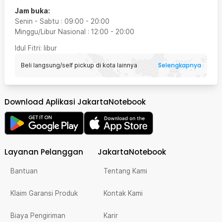
Jam buka:
Senin - Sabtu
:
09:00
-
20:00
Minggu/Libur Nasional
:
12:00
-
20:00
Idul Fitri
: libur
Selengkapnya
Beli langsung/self pickup di kota lainnya
Download Aplikasi JakartaNotebook
Layanan Pelanggan
JakartaNotebook
Bantuan
Tentang Kami
Klaim Garansi Produk
Kontak Kami
Biaya Pengiriman
Karir