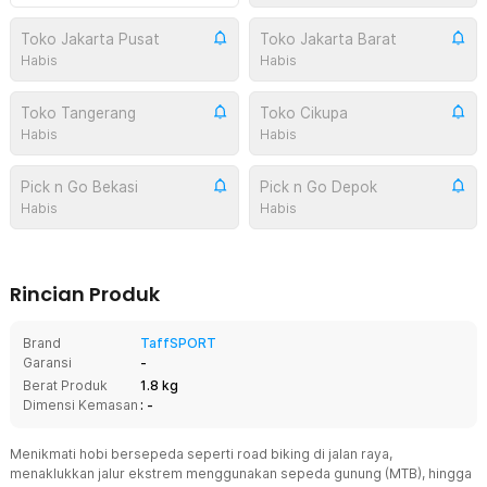
Toko Jakarta Pusat
Toko Jakarta Barat
Habis
Habis
Toko Tangerang
Toko Cikupa
Habis
Habis
Pick n Go Bekasi
Pick n Go Depok
Habis
Habis
Rincian Produk
Brand
TaffSPORT
Garansi
-
Berat Produk
1.8 kg
Dimensi Kemasan
: -
Menikmati hobi bersepeda seperti road biking di jalan raya,
menaklukkan jalur ekstrem menggunakan sepeda gunung (MTB), hingga