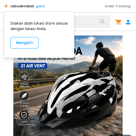
Jabodetabek
ganti
Order Tracking
Alat Kopi
Silakan ubah lokasi store sesuai
dengan lokasi Anda.
Mengerti