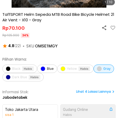
1 / 10
TaffSPORT Helm Sepeda MTB Road Bike Bicycle Helmet 21
Air Vent - X10
-
Gray
Rp
70.100
Rp
105.900
34
%
•
SKU
OMSE1MGY
4.8
(
22
)
Pilihan Warna:
Black
Blue
Yellow
Gray
Habis
Habis
Dark Blue
Habis
Lihat
4
Lokasi Lainnya
Informasi Stok:
Jabodetabek
Toko Jakarta Utara
Gudang Online
sisa
1
Habis