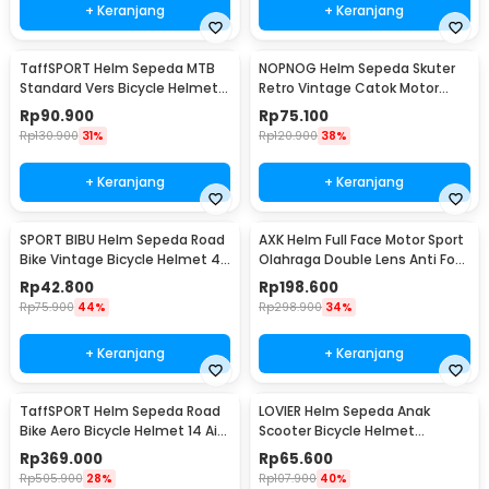
+ Keranjang
+ Keranjang
TaffSPORT Helm Sepeda MTB
NOPNOG Helm Sepeda Skuter
Standard Vers Bicycle Helmet
Retro Vintage Catok Motor
19 Air Vent - Z20
Bicycle Helmet - U15
Rp
90.900
Rp
75.100
Rp
130.900
31%
Rp
120.900
38%
+ Keranjang
+ Keranjang
SPORT BIBU Helm Sepeda Road
AXK Helm Full Face Motor Sport
Bike Vintage Bicycle Helmet 4
Olahraga Double Lens Anti Fog
Air Vents - U20
Motocycle - A557
Rp
42.800
Rp
198.600
Rp
75.900
44%
Rp
298.900
34%
+ Keranjang
+ Keranjang
TaffSPORT Helm Sepeda Road
LOVIER Helm Sepeda Anak
Bike Aero Bicycle Helmet 14 Air
Scooter Bicycle Helmet
Vent - Z25
Outdoor Sports - K20
Rp
369.000
Rp
65.600
Rp
505.900
28%
Rp
107.900
40%