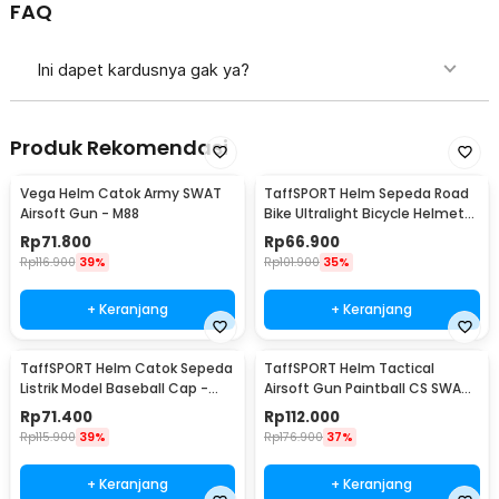
FAQ
Ini dapet kardusnya gak ya?
Produk Rekomendasi
Vega Helm Catok Army SWAT
TaffSPORT Helm Sepeda Road
Airsoft Gun - M88
Bike Ultralight Bicycle Helmet
18 Air Vent - X40
Rp
71.800
Rp
66.900
Rp
116.900
39%
Rp
101.900
35%
+ Keranjang
+ Keranjang
TaffSPORT Helm Catok Sepeda
TaffSPORT Helm Tactical
Listrik Model Baseball Cap -
Airsoft Gun Paintball CS SWAT
U25
Helmet - MICH2000
Rp
71.400
Rp
112.000
Rp
115.900
39%
Rp
176.900
37%
+ Keranjang
+ Keranjang