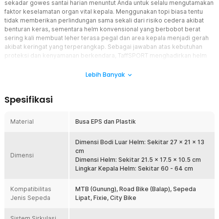
sekadar gowes santai harian menuntut Anda untuk selalu mengutamakan
faktor keselamatan organ vital kepala. Menggunakan topi biasa tentu
tidak memberikan perlindungan sama sekali dari risiko cedera akibat
benturan keras, sementara helm konvensional yang berbobot berat
sering kali membuat leher terasa pegal dan area kepala menjadi gerah
akibat keringat yang terperangkap. Sebagai jawaban atas kebutuhan
proteksi dan kenyamanan berkendara, TaffSPORT menghadirkan helm
sepeda premium berdesain aerodinamis yang sporty. Memadukan
ketangguhan cangkang pelindung luar yang solid dengan kelembutan
Lebih Banyak
busa peredam internal berteknologi tinggi, pelindung kepala ini
dirancang untuk menyatu sempurna dengan dinamika pergerakan Anda.
Spesifikasi
Dilengkapi dengan puluhan lubang ventilasi sirkulasi udara, produk ini
siap menemani setiap kayuhan jarak jauh Anda dengan penuh rasa aman,
sejuk, dan percaya diri.
Material
Busa EPS dan Plastik
Fitur
Dimensi Bodi Luar Helm: Sekitar 27 x 21 x 13
cm
Material Proteksi Khusus Busa EPS untuk Meredam Dampak
Dimensi
Dimensi Helm: Sekitar 21.5 x 17.5 x 10.5 cm
Benturan Keras
Lingkar Kepala Helm: Sekitar 60 - 64 cm
Aspek keselamatan berkendara menjadi fokus utama rancangan
helm sepeda TaffSPORT ini melalui pengadopsian material
Kompatibilitas
peredam kejut berupa busa Expanded Polystyrene (EPS)
MTB (Gunung), Road Bike (Balap), Sepeda
Jenis Sepeda
berkualitas tinggi pada struktur kompartemen bagian dalam.
Lipat, Fixie, City Bike
Lapisan busa khusus ini dirancang memiliki tingkat kepadatan
mikroskopis yang sangat efektif untuk menyerap, menyebarkan,
Sistem Sirkulasi