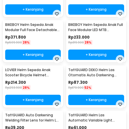
+ Keranjang
+ Keranjang
BIKEBOY Helm Sepeda Anak
BIKEBOY Helm Sepeda Anak Full
Modular Full Face Detachable
Face Modular LED MTB
MTB Skateboard - K22
Skateboard - K24
Rp
371.800
Rp
233.000
Rp
509.900
28%
Rp
319.900
28%
+ Keranjang
+ Keranjang
LOVIER Helm Sepeda Anak
TaffGUARD DEKO Helm Las
Scooter Bicycle Helmet
Otomatis Auto Darkening
Outdoor Sports - K50
Welding Helmet - HW24
Rp
214.300
Rp
87.300
Rp
293.900
28%
Rp
179.900
52%
+ Keranjang
+ Keranjang
TaffGUARD Auto Darkening
TaffGUARD Helm Las
Welding Filter Lens for Helm Las
Automatic Variable Light
- TX500CF
Welding Mask Cap Shield -
Rp
39.200
Rp
61.000