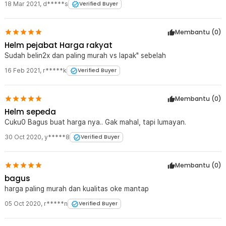
18 Mar 2021
,
d*****s
Verified Buyer
Membantu (
0
)
Helm pejabat Harga rakyat
Sudah belin2x dan paling murah vs lapak" sebelah
16 Feb 2021
,
r*****k
Verified Buyer
Membantu (
0
)
Helm sepeda
Cuku0 Bagus buat harga nya.. Gak mahal, tapi lumayan.
30 Oct 2020
,
y*****8
Verified Buyer
Membantu (
0
)
bagus
harga paling murah dan kualitas oke mantap
05 Oct 2020
,
r*****n
Verified Buyer