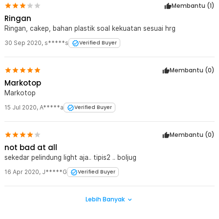
Membantu (
1
)
Ringan
Ringan, cakep, bahan plastik soal kekuatan sesuai hrg
30 Sep 2020
,
s*****s
Verified Buyer
Membantu (
0
)
Markotop
Markotop
15 Jul 2020
,
A*****a
Verified Buyer
Membantu (
0
)
not bad at all
sekedar pelindung light aja.. tipis2 .. boljug
16 Apr 2020
,
J*****G
Verified Buyer
Lebih Banyak