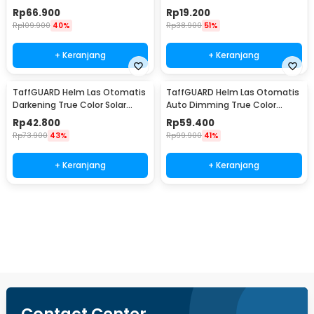
Protective Welding with
Rechargeable - TR35
Rp
66.900
Rp
19.200
Headlamp - HJ10
Rp
109.900
40%
Rp
38.900
51%
+ Keranjang
+ Keranjang
TaffGUARD Helm Las Otomatis
TaffGUARD Helm Las Otomatis
Darkening True Color Solar
Auto Dimming True Color
Welding Mask - HJ28
Welding Mask LED - HF28
Rp
42.800
Rp
59.400
Rp
73.900
43%
Rp
99.900
41%
+ Keranjang
+ Keranjang
Beli Sekarang