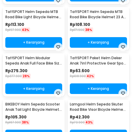
TaffSPORT Helm Sepeda MTB
TaffSPORT Helm Sepeda MTB
Road Bike Light Bicycle Helmet
Road Bike Bicycle Helmet 23 Air
19 Air Vent - X15
Vent - Z10
Rp
113.100
Rp
108.100
Rp
197.900
43%
Rp
171.900
38%
+ Keranjang
+ Keranjang
TaffSPORT Helm Modular
TaffSPORT Paket Helm Deker
Sepeda Anak Full Face Bike Size
Anak 7in1 Protective Gear Sport
S - K20
Activity - K25
Rp
275.300
Rp
63.600
Rp
377.900
28%
Rp
108.900
42%
+ Keranjang
+ Keranjang
BIKEBOY Helm Sepeda Scooter
Lamgool Helm Sepeda Skuter
Anak Tail Light Bicycle Helmet
Road Bike Visor Bicycle Helmet
14 Air Vent - K10
4 Air Vent - U10
Rp
105.300
Rp
42.300
Rp
167.900
38%
Rp
73.900
43%