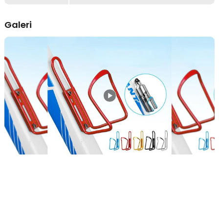
Botol Tetap Stabil Saat Berkendara
Holder botol minum sepeda ini dirancang dengan struktur khusus
Galeri
agar botol tetap berada pada posisinya meskipun melewati jalan
bergelombang. Cengkeraman holder membantu mengurangi risiko
botol terjatuh saat bersepeda. Sangat cocok digunakan untuk MTB
maupun perjalanan jarak jauh.
Material Aluminium Ringan dan Kokoh
Menggunakan material aluminium berkualitas yang kuat namun
tetap ringan saat dipasang pada frame sepeda. Material ini tidak
mudah patah atau berkarat sehingga cocok untuk penggunaan
jangka panjang. Desainnya juga membuat sepeda tetap terlihat
sporty dan modern.
Pemasangan Kokoh pada Frame Sepeda
Holder dipasang menggunakan sistem baut sehingga lebih stabil
dan tidak mudah bergeser saat digunakan. Pemasangan yang kuat
membantu menjaga posisi bottle cage tetap presisi selama
perjalanan. Tipe baut yang digunakan juga umum dan mudah
ditemukan.
Desain Ergonomis dan Minimalis
Bentuk holder telah disesuaikan dengan ukuran botol minum
standar sehingga mudah digunakan sehari-hari. Penempatan pada
rangka sepeda memudahkan Anda mengambil minuman tanpa