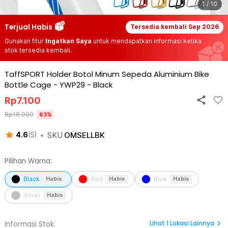
1 / 10
Terjual Habis
Tersedia kembali
Sep 2026
Gunakan fitur
Ingatkan Saya
untuk mendapatkan informasi ketika
stok tersedia kembali.
TaffSPORT Holder Botol Minum Sepeda Aluminium Bike
Bottle Cage - YWP29
-
Black
Rp
7.100
Rp
18.900
63
%
•
SKU
OMSELLBK
4.6
(
5
)
Pilihan Warna:
Black
Red
Blue
Habis
Habis
Habis
Silver
Habis
Lihat
1
Lokasi Lainnya
Informasi Stok: