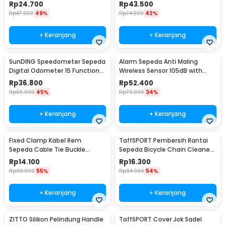
95dB - SB-205
10mm - GA14
Rp
24.700
Rp
43.500
Rp
47.900
49%
Rp
74.900
42%
+ Keranjang
+ Keranjang
SunDING Speedometer Sepeda
Alarm Sepeda Anti Maling
Digital Odometer 15 Function
Wireless Sensor 105dB with
LCD Display - SD-548B
Remote Control - TE-168
Rp
36.800
Rp
52.400
Rp
65.900
45%
Rp
79.000
34%
+ Keranjang
+ Keranjang
Fixed Clamp Kabel Rem
TaffSPORT Pembersih Rantai
Sepeda Cable Tie Buckle
Sepeda Bicycle Chain Cleaner
Organizer 5 PCS
Scrubber - YHW10-258
Rp
14.100
Rp
16.300
Rp
30.900
55%
Rp
34.900
54%
+ Keranjang
+ Keranjang
ZITTO Silikon Pelindung Handle
TaffSPORT Cover Jok Sadel