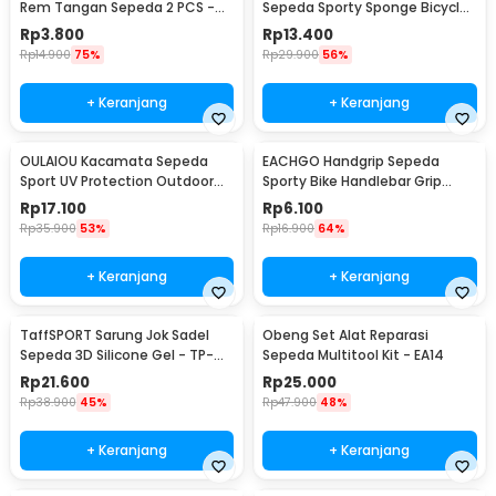
Rem Tangan Sepeda 2 PCS -
Sepeda Sporty Sponge Bicycle
M187
Seat Universal - HM847
Rp
3.800
Rp
13.400
Rp
14.900
75%
Rp
29.900
56%
+ Keranjang
+ Keranjang
OULAIOU Kacamata Sepeda
EACHGO Handgrip Sepeda
Sport UV Protection Outdoor
Sporty Bike Handlebar Grip
Cycling Sunglasses - AJ1
Silicone 1 Pair - STD
Rp
17.100
Rp
6.100
Rp
35.900
53%
Rp
16.900
64%
+ Keranjang
+ Keranjang
TaffSPORT Sarung Jok Sadel
Obeng Set Alat Reparasi
Sepeda 3D Silicone Gel - TP-
Sepeda Multitool Kit - EA14
ZT01
Rp
21.600
Rp
25.000
Rp
38.900
45%
Rp
47.900
48%
+ Keranjang
+ Keranjang