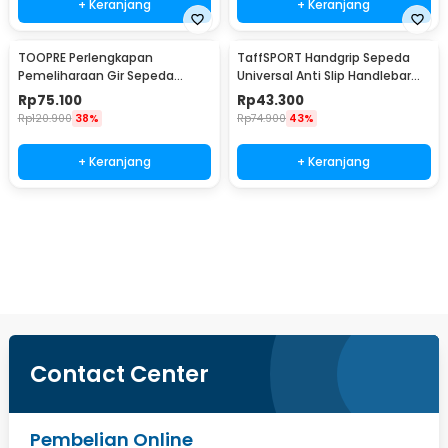
+ Keranjang
+ Keranjang
TOOPRE Perlengkapan
TaffSPORT Handgrip Sepeda
Pemeliharaan Gir Sepeda
Universal Anti Slip Handlebar
Hydraulic Brake Bleed Kit - 2021
Grip - BT1001
Rp
75.100
Rp
43.300
Rp
120.900
38%
Rp
74.900
43%
+ Keranjang
+ Keranjang
Ingatkan Saya
Contact Center
Pembelian Online