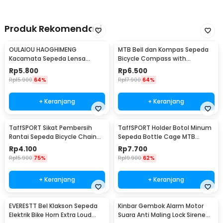
Produk Rekomendasi
OULAIOU HAOGHIMENG
MTB Bell dan Kompas Sepeda
Kacamata Sepeda Lensa
Bicycle Compass with
Mercury Cycling Outdoor Sport
Trumpet Bell Aluminium -
Rp
5.800
Rp
6.500
- 3015
R2194
Rp
15.900
64%
Rp
17.900
64%
+ Keranjang
+ Keranjang
TaffSPORT Sikat Pembersih
TaffSPORT Holder Botol Minum
Rantai Sepeda Bicycle Chain
Sepeda Bottle Cage MTB
Cleaning Brush - YQ012
Adjustable - TMD05B
Rp
4.100
Rp
7.700
Rp
15.900
75%
Rp
19.900
62%
+ Keranjang
+ Keranjang
EVERESTT Bel Klakson Sepeda
Kinbar Gembok Alarm Motor
Elektrik Bike Horn Extra Loud
Suara Anti Maling Lock Sirene