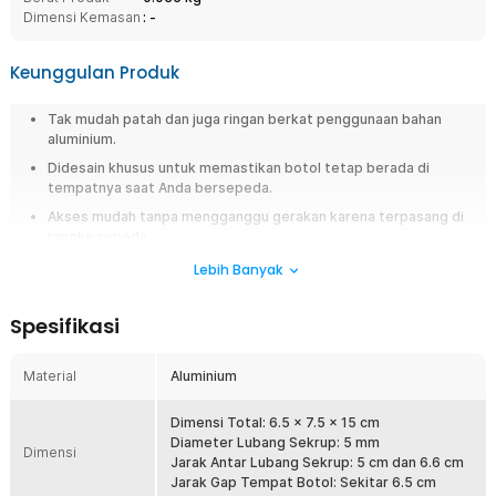
Dimensi Kemasan
: -
Keunggulan Produk
Tak mudah patah dan juga ringan berkat penggunaan bahan
aluminium.
Didesain khusus untuk memastikan botol tetap berada di
tempatnya saat Anda bersepeda.
Akses mudah tanpa mengganggu gerakan karena terpasang di
rangka sepeda.
Lebih Banyak
Overview
Bersepeda jarak jauh tanpa akses mudah ke botol minum tentu membuat
Spesifikasi
perjalanan terasa kurang nyaman. Karena itu, Anda membutuhkan holder
botol sepeda yang ringan, kokoh, dan mampu menjaga botol tetap stabil
selama perjalanan. TaffSPORT YWP29 hadir dengan desain aluminium
Material
Aluminium
minimalis yang kuat namun tetap ringan untuk menemani aktivitas gowes
harian maupun touring. Bottle cage sepeda ini cocok digunakan untuk
Dimensi Total: 6.5 x 7.5 x 15 cm
MTB, road bike, hingga sepeda lipat.
Diameter Lubang Sekrup: 5 mm
Dimensi
Jarak Antar Lubang Sekrup: 5 cm dan 6.6 cm
Fitur
Jarak Gap Tempat Botol: Sekitar 6.5 cm