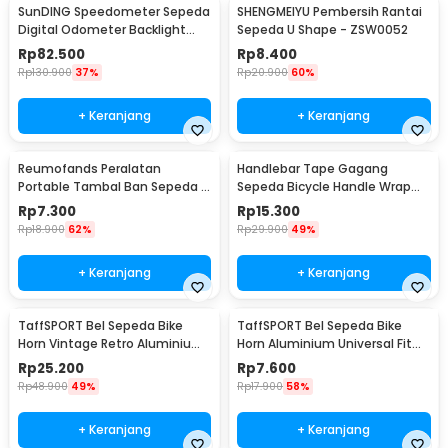
SunDING Speedometer Sepeda
SHENGMEIYU Pembersih Rantai
Digital Odometer Backlight
Sepeda U Shape - ZSW0052
LCD Waterproof - SD-563A
Rp
82.500
Rp
8.400
Rp
130.900
37%
Rp
20.900
60%
+ Keranjang
+ Keranjang
Reumofands Peralatan
Handlebar Tape Gagang
Portable Tambal Ban Sepeda -
Sepeda Bicycle Handle Wrap
RM21388
2M 30mm 2 PCS - GH-081H
Rp
7.300
Rp
15.300
Rp
18.900
62%
Rp
29.900
49%
+ Keranjang
+ Keranjang
TaffSPORT Bel Sepeda Bike
TaffSPORT Bel Sepeda Bike
Horn Vintage Retro Aluminium
Horn Aluminium Universal Fit
Alloy 85dB - CL-05
85dB - CL-6
Rp
25.200
Rp
7.600
Rp
48.900
49%
Rp
17.900
58%
+ Keranjang
+ Keranjang