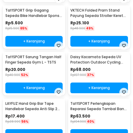
TaffSPORT Grip Gagang
VKTECH Folded Pram Stand
Sepeda Bike Handlebar Spons
Payung Sepeda Stroller Kereta
Grip 1 Pair - GH-081H
Bayi - LS4G
Rp
5.600
Rp
25.100
Rp
15.900
65%
Rp
48.900
49%
+ Keranjang
+ Keranjang
TaffSPORT Sarung Tangan Half
Daisy Kacamata Sepeda UV
Finger Sepeda Gym L - TSTS
Protection Outdoor Cycling
Sunglasses - X7
Rp
20.000
Rp
68.000
Rp
40.900
52%
Rp
107.900
37%
+ Keranjang
+ Keranjang
LAYFUZ Hand Grip Bar Tape
TaffSPORT Perlengkapan
Handlebar Sepeda Anti Slip 2
Reparasi Sepeda Tambal Ban
Roll - 70616
16 in 1 - PP06S
Rp
17.400
Rp
63.500
Rp
38.900
56%
Rp
104.900
40%