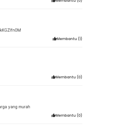
Membantu (
0
)
ps://youtu.be/IykKGZIfn0M
Membantu (
1
)
Membantu (
0
)
harga yang murah
Membantu (
0
)