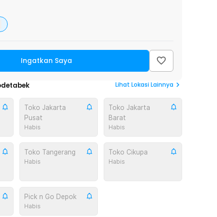
Ingatkan Saya
Lihat
Lokasi Lainnya
odetabek
Toko Jakarta
Toko Jakarta
Pusat
Barat
Habis
Habis
Toko Tangerang
Toko Cikupa
Habis
Habis
Pick n Go Depok
Habis