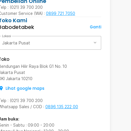
Pembelian Online
Telp : (021) 39 700 200
Customer Service (WA) :
0899 721 7050
Toko Kami
Jabodetabek
Ganti
Lokasi
Jakarta Pusat
Toko
Bendungan Hilir Raya Blok G1 No. 10
Jakarta Pusat
DKI Jakarta
10210
Lihat google maps
Telp
:
(021) 39 700 200
Whatsapp Sales / COD
:
0896 135 222 00
Jam buka:
Senin - Sabtu
:
09:00
-
20:00