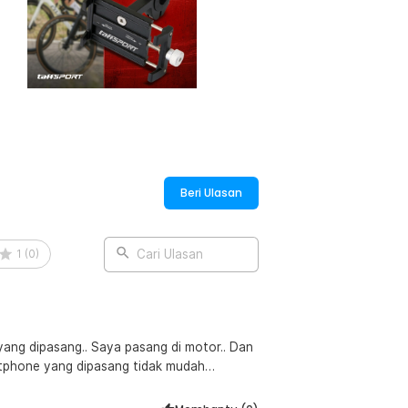
an pada sebagian besar smartphone
esuai ukuran perangkat agar posisi
er dapat digunakan untuk berbagai merek
 handlebar sepeda dengan sistem clamp
ak memerlukan alat khusus. Setelah
ng sepeda sehingga tidak mudah bergeser
 berbagai jenis sepeda seperti sepeda
ian.
Beri Ulasan
1
(
0
)
Cari Ulasan
:
bar Clamp Bicycle Holder - YP07
yang dipasang.. Saya pasang di motor.. Dan
rtphone yang dipasang tidak mudah