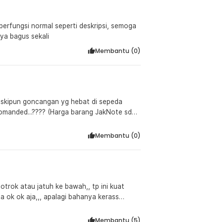
berfungsi normal seperti deskripsi, semoga
ya bagus sekali
Membantu (
0
)
eskipun goncangan yg hebat di sepeda
a barang JakNote sdh
 mantap JakNote...???)
Membantu (
0
)
trok atau jatuh ke bawah,, tp ini kuat
ga ok ok aja,,, apalagi bahanya kerass
Membantu (
5
)