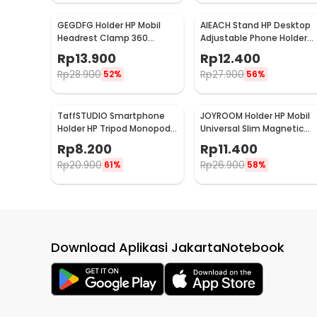
GEGDFG Holder HP Mobil
AIEACH Stand HP Desktop
Headrest Clamp 360
Adjustable Phone Holder
Rotation Car Phone Holder
17cm - K2
Rp
13.900
Rp
12.400
- GP97
Rp
28.900
Rp
27.900
52%
56%
TaffSTUDIO Smartphone
JOYROOM Holder HP Mobil
Holder HP Tripod Monopod
Universal Slim Magnetic
Clamp Mount 1/4 Thread -
Car Phone Holder - F6
Rp
8.200
Rp
11.400
F360
Rp
20.900
Rp
26.900
61%
58%
Download Aplikasi JakartaNotebook