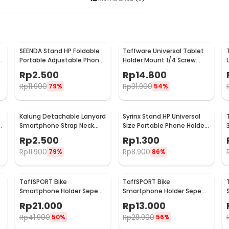
SEENDA Stand HP Foldable
Taffware Universal Tablet
e
Portable Adjustable Phone
Holder Mount 1/4 Screw
Holder - S089
Bracket Tripod - VTM4
Rp
2.500
Rp
14.800
Rp
11.900
Rp
31.900
79%
54%
Kalung Detachable Lanyard
Syrinx Stand HP Universal
Smartphone Strap Neck
Size Portable Phone Holder
Cord
- SY19
Rp
2.500
Rp
1.300
Rp
11.900
Rp
8.900
79%
86%
TaffSPORT Bike
TaffSPORT Bike
Smartphone Holder Sepeda
Smartphone Holder Sepeda
Universal Rack Bicycle -
Universal Bicycle - JR-OK5
Rp
21.000
Rp
13.000
BM03
Rp
41.900
Rp
28.900
50%
56%