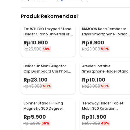
Produk Rekomendasi
TaffSTUDIO Lazypod Stand
KKMOON Kaca Pembesar
Holder Clamp Universal HP
Layar Smartphone Foldabl
Tablet Monopod 57cm -
Magnifier Stand 5X - F1
Rp
10.900
Rp
9.900
Tripod-8-1
Rp
25.900
Rp
23.900
58%
59%
Holder HP Mobil Alligator
Arealer Portable
Clip Dashboard Car Phone
Smartphone Holder Stand
Holder
Silicone Anti Slip - PA456
Rp
23.100
Rp
10.100
Rp
45.900
Rp
23.900
50%
58%
Spinner Stand HP iRing
Tendway Holder Tablet
Magnetic 360 Degree
Mobil 360 Rotation
Rotary Phone Holder
Headrest Mount 8-11 Inch -
Rp
5.900
Rp
31.500
SBT-1104
Rp
16.900
Rp
57.900
66%
46%