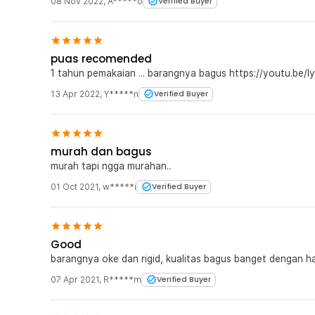
08 Nov 2022
,
A*****o
Verified Buyer
puas recomended
1 tahun pemakaian ... barangnya bagus htt
13 Apr 2022
,
Y*****n
Verified Buyer
murah dan bagus
murah tapi ngga murahan..
01 Oct 2021
,
w*****i
Verified Buyer
Good
barangnya oke dan rigid, kualitas bagus banget dengan 
07 Apr 2021
,
R*****m
Verified Buyer