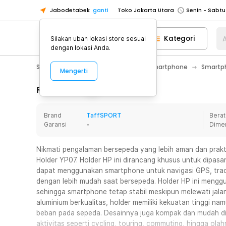
Jabodetabek
ganti
Toko Jakarta Utara
Toko Tangerang
Kategori
A
Silakan ubah lokasi store sesuai
Toko Cikupa
dengan lokasi Anda.
Pick n Go Jakarta Barat
Senin - J
Smartphone & Tablet
Aksesoris Smartphone
Smartph
Mengerti
Pick n Go Bekasi
Senin - Jumat (08
Pick n Go Depok
Senin - Jumat (08
Rincian Produk
Toko Jakarta Pusat
Senin - Sabtu
Brand
TaffSPORT
Berat
Toko Jakarta Barat
Senin - Sabtu
Garansi
-
Dime
Toko Jakarta Utara
Toko Tangerang
Nikmati pengalaman bersepeda yang lebih aman dan pra
Holder YP07. Holder HP ini dirancang khusus untuk dipas
Toko Cikupa
dapat menggunakan smartphone untuk navigasi GPS, trac
Pick n Go Jakarta Barat
Senin - J
dengan lebih mudah saat bersepeda. Holder HP ini menggun
sehingga smartphone tetap stabil meskipun melewati jalan
Pick n Go Bekasi
Senin - Jumat (08
aluminium berkualitas, holder memiliki kekuatan tinggi n
Pick n Go Depok
Senin - Jumat (08
beban pada sepeda. Desainnya juga kompak dan mudah di
aktivitas seperti cycling, touring, commuting, hingga ola