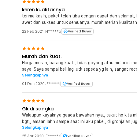
keren kualitasnya
terima kasih, paket telah tiba dengan capat dan selamat, 
awet dan sukses untuk semuanya. murah meriah kualitasn
22 Feb 2021
,
H*****o
Verified Buyer
Murah dan kuat.
Harga murah, barang kuat , tidak goyang atau melorot m
saya. Saya sampai beli lagi utk sepeda yg lain, sangat recomanded...???? (Harg
Selengkapnya
saya bandingkan, ternyata paling murah dibanding yg lain,
01 Dec 2020
,
F*****i
Verified Buyer
Gk di sangka
Walaupun kayaknya gaada bawahan nya,, takut hp kita mlo
bgt,, amaan lahh sampe saat ini aku pake,, di gronjalan ju
Selengkapnya
semua,, mantap lahh,, kuatt,,, recommended
25 Apr 2020
,
E*****a
Verified Buyer