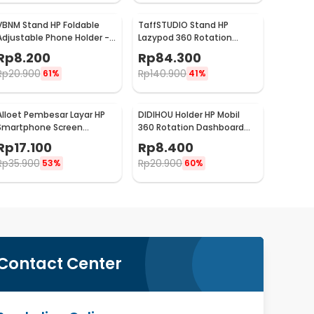
VBNM Stand HP Foldable
TaffSTUDIO Stand HP
Adjustable Phone Holder -
Lazypod 360 Rotation
620
Adjustable Phone Holder -
Rp
8.200
Rp
84.300
GH027
Rp
20.900
Rp
140.900
61%
41%
Alloet Pembesar Layar HP
DIDIHOU Holder HP Mobil
Smartphone Screen
360 Rotation Dashboard
Amplifier 10 Inch - SY-11
Clamp Car Phone Holder -
Rp
17.100
Rp
8.400
YB20-3
Rp
35.900
Rp
20.900
53%
60%
Contact Center