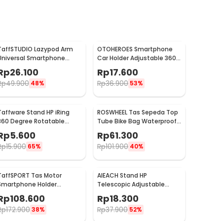
TaffSTUDIO Lazypod Arm
OTOHEROES Smartphone
Universal Smartphone
Car Holder Adjustable 360
Tablet Holder Klip Clamp -
Degree with Suction Cup -
Rp
26.100
Rp
17.600
A-138
T003
Rp
49.900
Rp
36.900
48%
53%
Taffware Stand HP iRing
ROSWHEEL Tas Sepeda Top
360 Degree Rotatable
Tube Bike Bag Waterproof
Phone Holder - R20
Holder HP 6 Inch - ROS12
Rp
5.600
Rp
61.300
Rp
15.900
Rp
101.900
65%
40%
TaffSPORT Tas Motor
AIEACH Stand HP
Smartphone Holder
Telescopic Adjustable
Motorcycle Fuel Bag - SA212
Phone Holder - K2
Rp
108.600
Rp
18.300
Rp
172.900
Rp
37.900
38%
52%