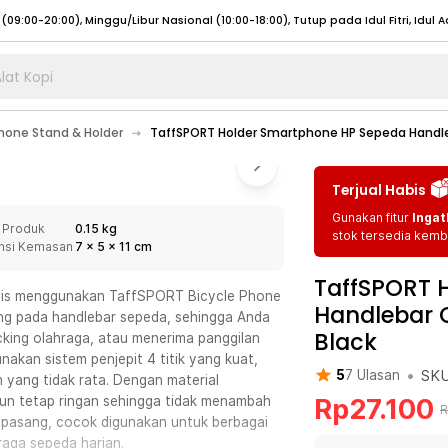
lat Kopi
umat (07:00 - 20:00), Sabtu - Minggu (08:00 - 20:00), Tutup pada Idul Fitri
Sele
one Stand & Holder
TaffSPORT Holder Smartphone HP Sepeda Handle
:00 - 20:00), Sabtu - Minggu/ Libur Nasional (08:00 - 17:00)
Selengkapnya
:00 - 20:00), Sabtu - Minggu/ Libur Nasional (08:00 - 17:00)
Selengkapnya
Terjual Habis
 (09:00-20:00), Minggu/Libur Nasional (12:00-20:00), Tutup pada Idul Fitri
Sele
Gunakan fitur
Ingat
 Produk
0.15 kg
 (09:00-20:00), Minggu/Libur Nasional (12:00-20:00), Tutup pada Idul Fitri
Sele
stok tersedia kemba
nsi Kemasan
7
x
5
x
11
cm
TaffSPORT 
ktis menggunakan TaffSPORT Bicycle Phone
Handlebar C
ang pada handlebar sepeda, sehingga Anda
Black
king olahraga, atau menerima panggilan
umat (07:00 - 20:00), Sabtu - Minggu (08:00 - 20:00), Tutup pada Idul Fitri
Sele
akan sistem penjepit 4 titik yang kuat,
•
SK
5
7
Ulasan
 yang tidak rata. Dengan material
:00 - 20:00), Sabtu - Minggu/ Libur Nasional (08:00 - 17:00)
Selengkapnya
Rp
27.100
amun tetap ringan sehingga tidak menambah
R
:00 - 20:00), Sabtu - Minggu/ Libur Nasional (08:00 - 17:00)
Selengkapnya
pasang, cocok digunakan untuk berbagai
hraga sepeda harian.