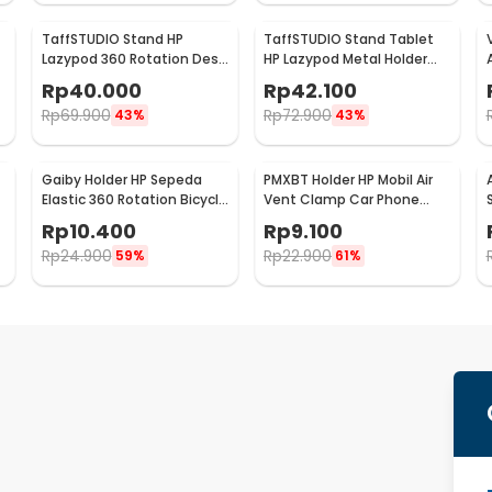
TaffSTUDIO Stand HP
TaffSTUDIO Stand Tablet
Lazypod 360 Rotation Desk
HP Lazypod Metal Holder
Clamp Smartphone Holder
Desk Clamp 6-8 Inch - D9
Rp
40.000
Rp
42.100
- D9
Rp
69.900
Rp
72.900
43%
43%
Gaiby Holder HP Sepeda
PMXBT Holder HP Mobil Air
Elastic 360 Rotation Bicycle
Vent Clamp Car Phone
Phone Holder - B07
Holder - YC001
Rp
10.400
Rp
9.100
Rp
24.900
Rp
22.900
59%
61%