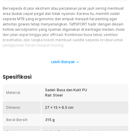
Bersepeda di jalur ekstrem atau perjalanan jarak jauh sering membuat
area duduk cepat pegal dan tidak nyaman. Karena itu, memilih sadel
sepeda MTB yang ergonomis dan empuk menjadi hal penting agar
aktivitas gowes tetap menyenangkan. TaffSPORT hadir dengan desain
hollow aerodynamic yang nyaman digunakan di berbagai medan, mulai
dari jalan aspal hingga jalur offroad. Kombinasi busa tebal, ventilasi
breathable, dan rangka kokoh membuat saddle sepeda ini ideal untuk
penggunaan harian maupun touring.
Fitur
Lebih Banyak
Lapisan Empuk Anti Pegal
Sadel sepeda MTB ini menggunakan lapisan busa tebal yang efektif
Spesifikasi
membantu meredam tekanan saat berkendara di jalan
bergelombang. Material kulit sintetis PU memberikan sensasi
duduk yang lebih nyaman sekaligus tahan terhadap penggunaan
Sadel: Busa dan Kulit PU
Material
harian. Dengan desain ergonomis, Anda dapat bersepeda lebih
Rail: Steel
lama tanpa rasa sakit atau pegal berlebih pada area duduk.
Desain Hollow Breathable
Dimensi
27 x 15 x 6.5 cm
Bagian tengah sadel dibuat berlubang atau hollow untuk membantu
sirkulasi udara tetap lancar selama digunakan. Fitur breathable ini
Berat Bersih
315 g
sangat membantu mengurangi rasa gerah saat gowes jarak jauh
atau digunakan di cuaca panas. Selain meningkatkan kenyamanan,