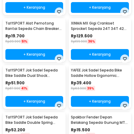
+ Keranjang
+ Keranjang
TaffSPORT Alat Pemotong
XINMA MX Gigi Crankset
Rantai Sepeda Chain Breaker
Sprocket Sepeda 24T 34T 42T
Cutter - TD8591
7/8/9 Speed - TL-82-L
Rp
19.700
Rp
129.600
Rp
39.900
51%
Rp
199.900
36%
+ Keranjang
+ Keranjang
TaffSPORT Jok Sadel Sepeda
YAFEE Jok Sadel Sepeda Bike
Bike Saddle Dual Shock
Saddle Hollow Ergonomic
Absorber Breathable - ZF25
Breathable - FX12
Rp
51.900
Rp
39.400
Rp
87.900
41%
Rp
63.900
39%
+ Keranjang
+ Keranjang
TaffSPORT Jok Sadel Sepeda
Spakbor Fender Depan
Bike Saddle Double Spring
Belakang Sepeda Gunung MTB
Shock Absorber - ZF15
- HF0034300
Rp
52.200
Rp
15.500