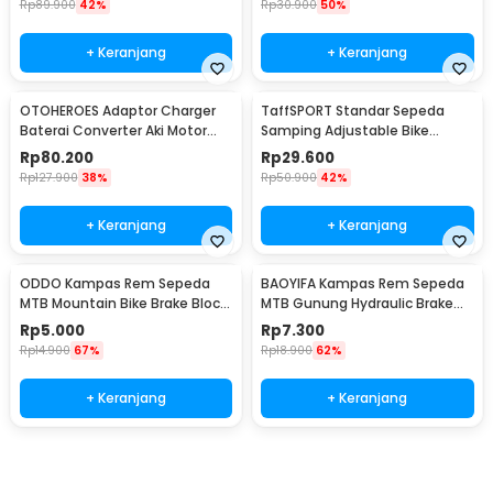
Rp
89.900
42%
Rp
30.900
50%
+ Keranjang
+ Keranjang
OTOHEROES Adaptor Charger
TaffSPORT Standar Sepeda
Baterai Converter Aki Motor
Samping Adjustable Bike
Skuter 48V 20Ah - YF2021-12
Kickstand 34-39cm - Z50
Rp
80.200
Rp
29.600
Rp
127.900
38%
Rp
50.900
42%
+ Keranjang
+ Keranjang
ODDO Kampas Rem Sepeda
BAOYIFA Kampas Rem Sepeda
MTB Mountain Bike Brake Block
MTB Gunung Hydraulic Brake
70mm 2 PCS - B39
Pads - M446
Rp
5.000
Rp
7.300
Rp
14.900
67%
Rp
18.900
62%
+ Keranjang
+ Keranjang
Ingatkan Saya