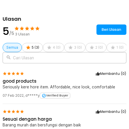
Kompatibel dengan Banyak Jenis Sepeda
Sadel sepeda ini kompatibel dengan berbagai jenis seat post
standar yang umum digunakan pada sepeda MTB dan sepeda
Ulasan
sport. Proses pemasangannya praktis sehingga mudah dipasang
5
maupun diganti sendiri di rumah. Ideal digunakan untuk sepeda
Beri Ulasan
/5
gunung, sepeda hybrid, hingga sepeda touring.
3
Ulasan
Kelengkapan Produk
Semua
5
(
3
)
4
(
0
)
3
(
0
)
2
(
0
)
1
(
0
)
Rincian yang Anda dapatkan untuk pembelian produk ini:
Cari Ulasan
1 x TaffSPORT Jok Sadel Sepeda Bike Saddle Hollow Ergonomic
Breathable - YF-1034
Membantu (
0
)
good products
Seriously kere hore item. Affordable, nice look, comfortable
07 Feb 2022
,
d*****y
Verified Buyer
Membantu (
0
)
Sesuai dengan harga
Barang murah dan bersfungsi dengan baik