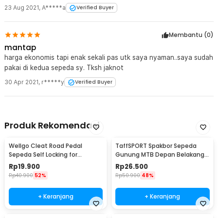
23 Aug 2021
,
A*****a
Verified Buyer
Membantu (
0
)
mantap
harga ekonomis tapi enak sekali pas utk saya nyaman..saya sudah
pakai di kedua sepeda sy. Tksh jaknot
30 Apr 2021
,
r*****y
Verified Buyer
Produk Rekomendasi
Wellgo Cleat Road Pedal
TaffSPORT Spakbor Sepeda
Sepeda Self Locking for
Gunung MTB Depan Belakang
Shimano SM-SH11 SPD-L
Anti Cipratan - Y901
Rp
19.900
Rp
26.500
Rp
40.900
52%
Rp
50.900
48%
+ Keranjang
+ Keranjang