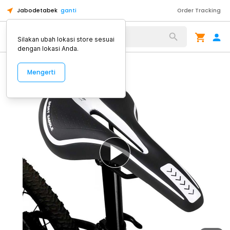
Jabodetabek
ganti
Order Tracking
Alat Kopi
Silakan ubah lokasi store sesuai
dengan lokasi Anda.
Mengerti