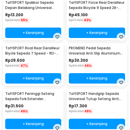
TaffSPORT Spakbor Sepeda
TaffSPORT Force Rear Derailleur
Depan Belakang Universal
Sepeda Bicycle 9 Speed 28-
Clamp Dua Warna - BQ541
34T - RD-M390
Rp
13.200
Rp
45.100
Rp
28.900
55%
Rp
77.900
43%
+ Keranjang
+ Keranjang
TaffSPORT Rival Rear Derailleur
PROMEND Pedal Sepeda
Biycle Sepeda 7 Speed - RD-
Universal Anti Slip Aluminium
TX35
Alloy - JT410
Rp
29.600
Rp
30.300
Rp
54.900
47%
Rp
55.900
46%
+ Keranjang
+ Keranjang
TaffSPORT Peninggi Setang
TaffSPORT Handgrip Sepeda
Sepeda Fork Extender
Universal Tutup Setang Anti
Aluminium Alloy 121mm - SD53
Slip Handlebar - CL8455
Rp
31.500
Rp
17.300
Rp
57.900
46%
Rp
32.900
48%
+ Keranjang
+ Keranjang