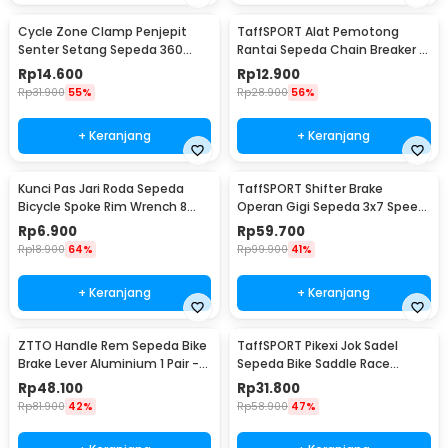
Cycle Zone Clamp Penjepit
TaffSPORT Alat Pemotong
Senter Setang Sepeda 360
Rantai Sepeda Chain Breaker -
Derajat - ZH1035
JLQ-01
Rp
14.600
Rp
12.900
Rp
31.900
55%
Rp
28.900
56%
+ Keranjang
+ Keranjang
Kunci Pas Jari Roda Sepeda
TaffSPORT Shifter Brake
Bicycle Spoke Rim Wrench 8
Operan Gigi Sepeda 3x7 Speed
Way - W805
2 PCS
Rp
6.900
Rp
59.700
Rp
18.900
64%
Rp
99.900
41%
+ Keranjang
+ Keranjang
ZTTO Handle Rem Sepeda Bike
TaffSPORT Pikexi Jok Sadel
Brake Lever Aluminium 1 Pair -
Sepeda Bike Saddle Race
CBL-09
Ergonomic Anti Air - FX20
Rp
48.100
Rp
31.800
Rp
81.900
42%
Rp
58.900
47%