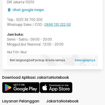
DKI Jakarta
10210
Lihat google maps
Telp
:
(021) 39 700 200
Whatsapp Sales / COD
:
0896 135 222 00
Jam buka:
Senin - Sabtu
:
09:00
-
20:00
Minggu/Libur Nasional
:
12:00
-
20:00
Idul Fitri
: libur
Selengkapnya
Beli langsung/self pickup di kota lainnya
Download Aplikasi JakartaNotebook
Layanan Pelanggan
JakartaNotebook