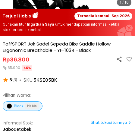
1 / 10
Terjual Habis
Tersedia kembali
Sep 2026
Gunakan fitur
Ingatkan Saya
untuk mendapatkan informasi ketika
stok tersedia kembali.
TaffSPORT Jok Sadel Sepeda Bike Saddle Hollow
Ergonomic Breathable - YF-1034
-
Black
Rp
36.800
Rp
65.900
45
%
•
SKU
5KSE05BK
5
(
3
)
Pilihan Warna:
Black
Habis
Lihat
Lokasi Lainnya
Informasi Stok:
Jabodetabek