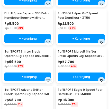
+ Keranjang
+ Keranjang
DUUTI Spion Sepeda 360 Putar
TaffSPORT Apex 6-7 Speed
Handlebar Rearview Mirror
Rear Derailleur - ZT50
Universal 1 PCS - LY4437
Rp
9.800
Rp
22.800
Rp
23.900
59%
Rp
31.000
27%
+ Keranjang
+ Keranjang
TaffSPORT Shifter Break
TaffSPORT Marvolt Shifter
Operan Gigi Sepeda Universal
Brake Operan Gigi Sepeda 3x7
3x9 Speed 2 PCS - SL-M370
Speed 2 PCS - EF500-7
Rp
69.500
Rp
57.700
Rp
95.000
27%
Rp
96.900
41%
+ Keranjang
+ Keranjang
TaffSPORT Advent Shifter
TaffSPORT Eagle 9 Speed Rear
Break Operan Gigi Sepeda 3x8
Derailleur - RD-M4000
Speed 2 PCS - SL-M310
Rp
58.700
Rp
116.300
Rp
98.900
41%
Rp
182.900
37%