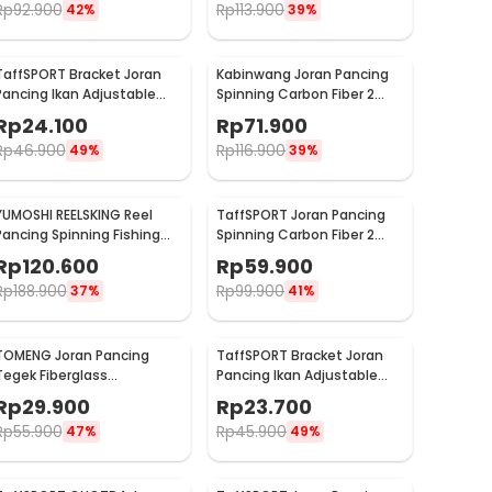
Rp
92.900
Rp
113.900
42%
39%
TaffSPORT Bracket Joran
Kabinwang Joran Pancing
Pancing Ikan Adjustable
Spinning Carbon Fiber 2
Holder 1.7M - V-003
Section 2.1M 2.1M - KB361
Rp
24.100
Rp
71.900
Rp
46.900
Rp
116.900
49%
39%
YUMOSHI REELSKING Reel
TaffSPORT Joran Pancing
Pancing Spinning Fishing
Spinning Carbon Fiber 2
Reel 5.2:1 5000 - EF5000
Section 1.8M - TM0156
Rp
120.600
Rp
59.900
Rp
188.900
Rp
99.900
37%
41%
TOMENG Joran Pancing
TaffSPORT Bracket Joran
Tegek Fiberglass
Pancing Ikan Adjustable
Telescopic 6 Section 3.8M -
Holder 1.4M - V-003
Rp
29.900
Rp
23.700
JW380
Rp
55.900
Rp
45.900
47%
49%