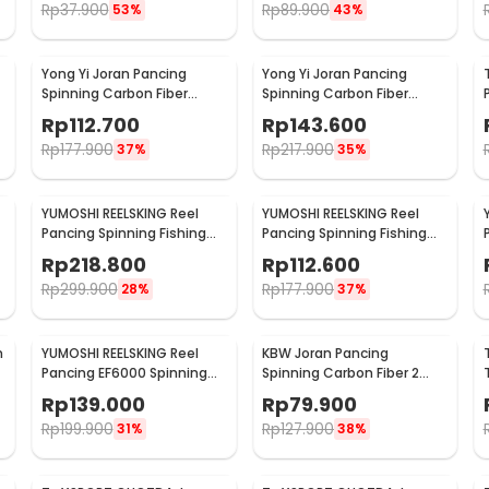
Rp
37.900
Rp
89.900
53%
43%
Yong Yi Joran Pancing
Yong Yi Joran Pancing
Spinning Carbon Fiber
Spinning Carbon Fiber
Telescopic 7 Section 1.8M -
Telescopic 7 Section 2.4M -
Rp
112.700
Rp
143.600
LF9-07
LF9-07
Rp
177.900
Rp
217.900
37%
35%
YUMOSHI REELSKING Reel
YUMOSHI REELSKING Reel
Pancing Spinning Fishing
Pancing Spinning Fishing
Reel 4.1:1 9000 - EF9000
Reel 5.5:1 3000 - EF3000
Rp
218.800
Rp
112.600
Rp
299.900
Rp
177.900
28%
37%
n
YUMOSHI REELSKING Reel
KBW Joran Pancing
Pancing EF6000 Spinning
Spinning Carbon Fiber 2
Fishing Reel 5.2:1 6000 -
Section 2.4M - KBW01
Rp
139.000
Rp
79.900
EF6000
Rp
199.900
Rp
127.900
31%
38%