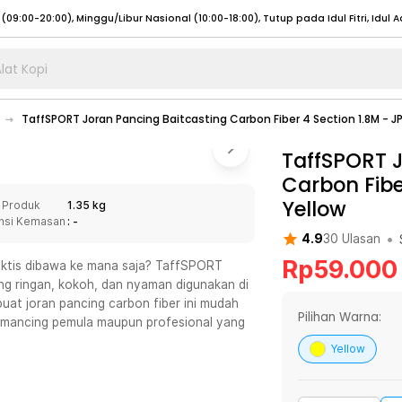
lat Kopi
umat (07:00 - 20:00), Sabtu - Minggu (08:00 - 20:00), Tutup pada Idul Fitri
Sele
TaffSPORT Joran Pancing Baitcasting Carbon Fiber 4 Section 1.8M - 
:00 - 20:00), Sabtu - Minggu/ Libur Nasional (08:00 - 17:00)
Selengkapnya
:00 - 20:00), Sabtu - Minggu/ Libur Nasional (08:00 - 17:00)
TaffSPORT J
Selengkapnya
Carbon Fibe
 (09:00-20:00), Minggu/Libur Nasional (12:00-20:00), Tutup pada Idul Fitri
Sele
Yellow
 Produk
1.35 kg
 (09:00-20:00), Minggu/Libur Nasional (12:00-20:00), Tutup pada Idul Fitri
Sele
nsi Kemasan
: -
•
4.9
30
Ulasan
Rp
59.000
aktis dibawa ke mana saja? TaffSPORT
ng ringan, kokoh, dan nyaman digunakan di
uat joran pancing carbon fiber ini mudah
umat (07:00 - 20:00), Sabtu - Minggu (08:00 - 20:00), Tutup pada Idul Fitri
Sele
Pilihan Warna:
mancing pemula maupun profesional yang
:00 - 20:00), Sabtu - Minggu/ Libur Nasional (08:00 - 17:00)
Selengkapnya
Yellow
:00 - 20:00), Sabtu - Minggu/ Libur Nasional (08:00 - 17:00)
Selengkapnya