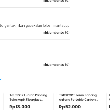
Membantu (
0
)
uto gentak , ikan gabakalan lolos , mantappp
Membantu (
0
)
Membantu (
0
)
TaffSPORT Joran Pancing
TaffSPORT Joran Pancing
Teleskopik Fiberglass
Antena Portable Carbon
280cm 6 Section Portable
Fiber Rod 2.1M 5
Rp
18.000
Rp
52.000