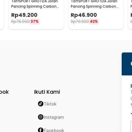
TaffSPORT GHOTDA Joran
TaffSPORT GHOTDA Joran
Pancing Spinning Carbon
Pancing Spinning Carbon
Fiber 5-7 Section 2.4M -
Fiber 5-7 Section 2.7M -
Rp
49.200
Rp
46.900
CF3000
CF3000
Rp
76.900
Rp
79.900
37%
42%
ook
Ikuti Kami
Tiktok
Instagram
Facebook