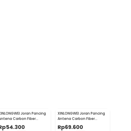
XINLONGWEI Joran Pancing
XINLONGWEI Joran Pancing
Antena Carbon Fiber
Antena Carbon Fiber
Telescopic Fishing Rod 5
Telescopic Fishing Rod 6
Rp
54.300
Rp
69.600
Segments 2.4M - JD25
Segments 3.0M - JD25