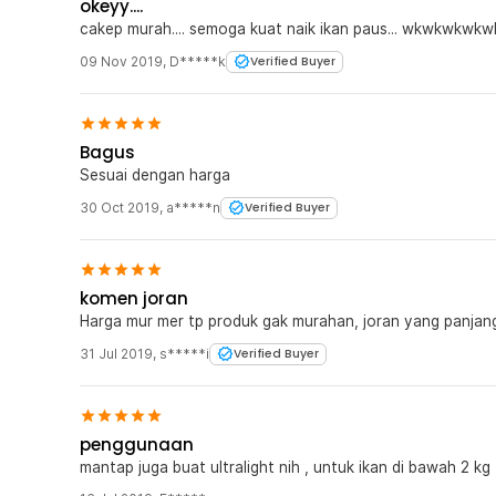
okeyy....
cakep murah.... semoga kuat naik ikan paus... wkwkwkwk
09 Nov 2019
,
D*****k
Verified Buyer
Bagus
Sesuai dengan harga
30 Oct 2019
,
a*****n
Verified Buyer
komen joran
Harga mur mer tp produk gak murahan, joran yang panjang
31 Jul 2019
,
s*****i
Verified Buyer
penggunaan
mantap juga buat ultralight nih , untuk ikan di bawah 2 k