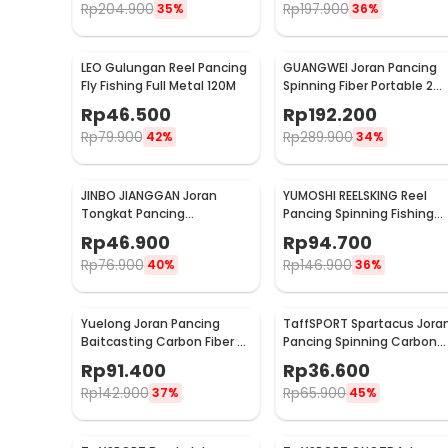
Rp
204.900
Rp
197.900
35%
36%
LEO Gulungan Reel Pancing
GUANGWEI Joran Pancing
Fly Fishing Full Metal 120M
Spinning Fiber Portable 2
Section 1.27M - DZZH-1
Rp
46.500
Rp
192.200
Rp
79.900
Rp
289.900
42%
34%
JINBO JIANGGAN Joran
YUMOSHI REELSKING Reel
Tongkat Pancing
Pancing Spinning Fishing
Telescopic Fishing Rod 1.5M
Reel 5.5:1 1000 - EF1000
Rp
46.900
Rp
94.700
- S6
Rp
76.900
Rp
146.900
40%
36%
Yuelong Joran Pancing
TaffSPORT Spartacus Jora
Baitcasting Carbon Fiber 7
Pancing Spinning Carbon
Section Telescopic 3.3M 7
Fiber 2 Section 1.8M - 180
Rp
91.400
Rp
36.600
Section
Rp
142.900
Rp
65.900
37%
45%