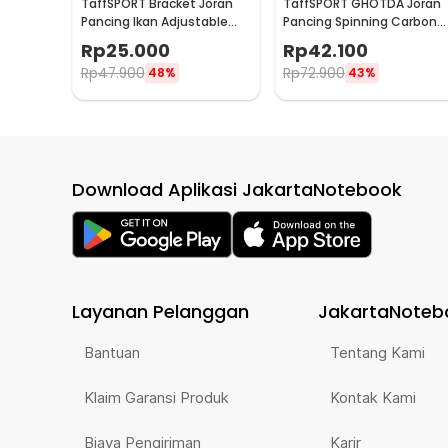
TaffSPORT Bracket Joran
TaffSPORT GHOTDA Joran
Pancing Ikan Adjustable
Pancing Spinning Carbon
Holder 2.1M - V-003
Fiber 5-7 Section 2.1M -
Rp
25.000
Rp
42.100
CF3000
Rp
47.900
Rp
72.900
48%
43%
Download Aplikasi JakartaNotebook
Layanan Pelanggan
JakartaNoteb
Bantuan
Tentang Kami
Klaim Garansi Produk
Kontak Kami
Biaya Pengiriman
Karir