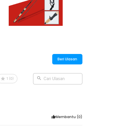
:
ber 4 Section 1.8M - JPA66MTF
Beri Ulasan
1
(
0
)
Cari Ulasan
Membantu (
0
)