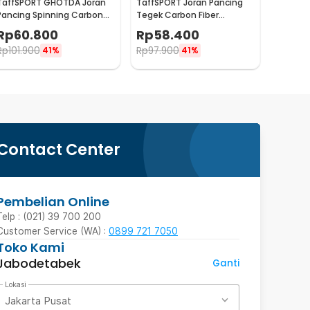
TaffSPORT GHOTDA Joran
TaffSPORT Joran Pancing
Pancing Spinning Carbon
Tegek Carbon Fiber
Fiber 5-7 Section 3M -
Telescopic 6-10 Section
Rp
60.800
Rp
58.400
CF3000
3.3M - 5841
Rp
101.900
Rp
97.900
41%
41%
Contact Center
Pembelian Online
Telp : (021) 39 700 200
Customer Service (WA) :
0899 721 7050
Toko Kami
Jabodetabek
Ganti
Lokasi
Jakarta Pusat