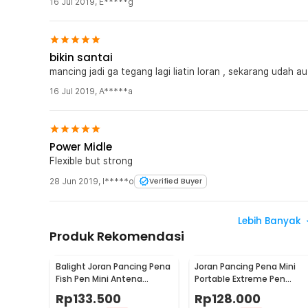
16 Jul 2019
,
E*****g
bikin santai
mancing jadi ga tegang lagi liatin loran , sekarang udah a
16 Jul 2019
,
A*****a
Power Midle
Flexible but strong
28 Jun 2019
,
I*****o
Verified Buyer
Lebih Banyak
Produk Rekomendasi
Balight Joran Pancing Pena
Joran Pancing Pena Mini
Fish Pen Mini Antena
Portable Extreme Pen
Portable Rod 1.4M - ST-
Fishing Rod Length 1.5M -
Rp
133.500
Rp
128.000
Y0011 / YL100
YL100