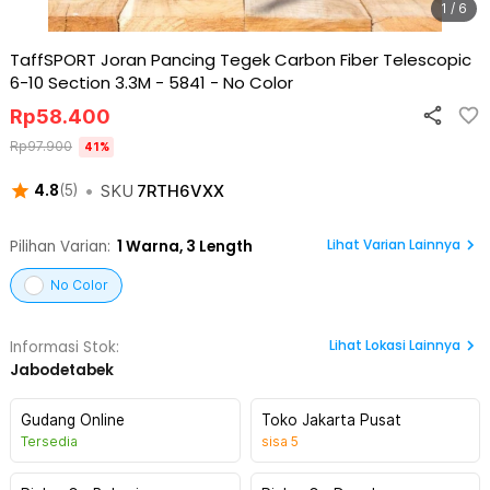
1 / 6
TaffSPORT Joran Pancing Tegek Carbon Fiber Telescopic
6-10 Section 3.3M - 5841
-
No Color
Rp
58.400
Rp
97.900
41
%
•
SKU
7RTH6VXX
4.8
(
5
)
Lihat Varian Lainnya
Pilihan Varian:
1
Warna,
3 Length
No Color
Lihat
Lokasi Lainnya
Informasi Stok:
Jabodetabek
Gudang Online
Toko Jakarta Pusat
Tersedia
sisa
5