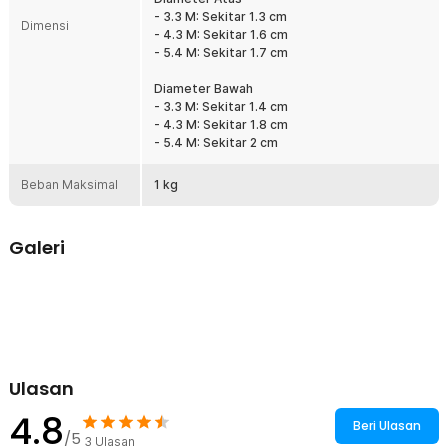
Cocok untuk pemancing pemula maupun berpengalaman.
- 3.3 M: Sekitar 1.3 cm
Dimensi
- 4.3 M: Sekitar 1.6 cm
Kelengkapan Produk
- 5.4 M: Sekitar 1.7 cm
Rincian yang Anda dapatkan untuk pembelian produk ini:
Diameter Bawah
1 x TaffSPORT Joran Pancing Tegek Carbon Fiber Telescopic 6-
- 3.3 M: Sekitar 1.4 cm
10 Section - 5841
- 4.3 M: Sekitar 1.8 cm
- 5.4 M: Sekitar 2 cm
Beban Maksimal
1 kg
Galeri
Ulasan
4.8
Beri Ulasan
/5
3
Ulasan