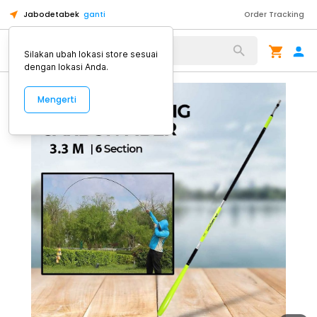
Jabodetabek
ganti
Order Tracking
Alat Kopi
Silakan ubah lokasi store sesuai
dengan lokasi Anda.
Mengerti