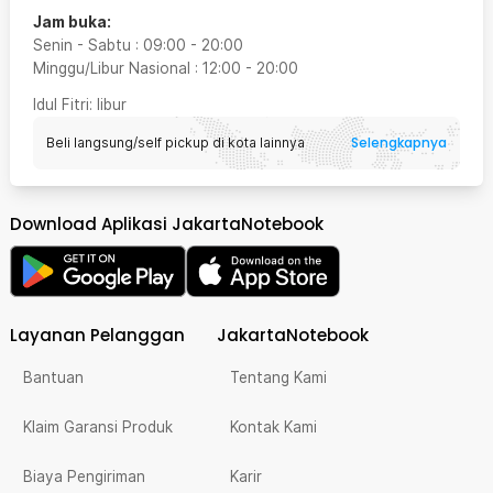
Jam buka:
Senin - Sabtu
:
09:00
-
20:00
Minggu/Libur Nasional
:
12:00
-
20:00
Idul Fitri
: libur
Selengkapnya
Beli langsung/self pickup di kota lainnya
Download Aplikasi JakartaNotebook
Layanan Pelanggan
JakartaNotebook
Bantuan
Tentang Kami
Klaim Garansi Produk
Kontak Kami
Biaya Pengiriman
Karir