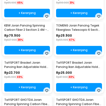
Rp
65.900
45%
Rp
199.900
31%
+ Keranjang
+ Keranjang
KBW Joran Pancing Spinning
TOMENG Joran Pancing Tegek
Carbon Fiber 2 Section 2.4M -
Fiberglass Telescopic 6 Section
KBW01
3.8M - JW380
Rp
79.900
Rp
29.900
Rp
127.900
38%
Rp
55.900
47%
+ Keranjang
+ Keranjang
TaffSPORT Bracket Joran
TaffSPORT Bracket Joran
Pancing Ikan Adjustable Holder
Pancing Ikan Adjustable Holder
1.4M - V-003
2.1M - V-003
Rp
23.700
Rp
25.000
Rp
45.900
49%
Rp
47.900
48%
+ Keranjang
+ Keranjang
TaffSPORT GHOTDA Joran
TaffSPORT GHOTDA Joran
Pancing Spinning Carbon Fiber
Pancing Spinning Carbon Fiber