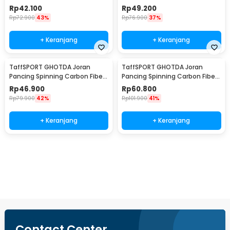
5-7 Section 2.1M - CF3000
5-7 Section 2.4M - CF3000
Rp
42.100
Rp
49.200
Rp
72.900
43%
Rp
76.900
37%
+ Keranjang
+ Keranjang
TaffSPORT GHOTDA Joran
TaffSPORT GHOTDA Joran
Pancing Spinning Carbon Fiber
Pancing Spinning Carbon Fiber
5-7 Section 2.7M - CF3000
5-7 Section 3M - CF3000
Rp
46.900
Rp
60.800
Rp
79.900
42%
Rp
101.900
41%
+ Keranjang
+ Keranjang
Beli Sekarang
Contact Center