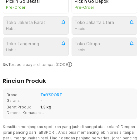
Pick n Go Bekasi
Pick n Go Depok
Pre-Order
Pre-Order
Toko Jakarta Barat
Toko Jakarta Utara
Habis
Habis
Toko Tangerang
Toko Cikupa
Habis
Habis
Tersedia bayar di tempat (COD)
Rincian Produk
Brand
TaffSPORT
Garansi
-
Berat Produk
1.3 kg
Dimensi Kemasan
: -
Kesulitan menjangkau spot ikan yang jauh di sungai atau kolam? Dengan
joran pancing dari TaffSPORT, Anda bisa memancing lebih presisi tanpa
perlu menggunakan reel. Hadir dengan panjang bervariasi, joran pancing