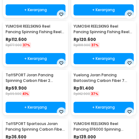
+ Keranjang
+ Keranjang
YUMOSHI REELSKING Reel
YUMOSHI REELSKING Reel
Pancing Spinning Fishing Reel
Pancing Spinning Fishing Reel
5.5:1 3000 - EF3000
5.2:1 5000 - EF5000
Rp
112.600
Rp
120.600
Rp
177.900
37%
Rp
188.900
37%
+ Keranjang
+ Keranjang
TaffSPORT Joran Pancing
Yuelong Joran Pancing
Spinning Carbon Fiber 2
Baitcasting Carbon Fiber 7
Section 1.8M - TM0156
Section Telescopic 3.3M 7
Rp
59.900
Rp
91.400
Section
Rp
99.900
41%
Rp
142.900
37%
+ Keranjang
+ Keranjang
TaffSPORT Spartacus Joran
YUMOSHI REELSKING Reel
Pancing Spinning Carbon Fiber
Pancing EF6000 Spinning
2 Section 1.8M - 180
Fishing Reel 5.2:1 6000 - EF6000
Rp
36.600
Rp
139.000