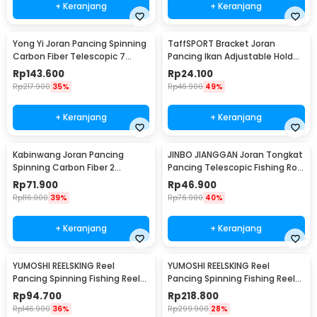
+ Keranjang
+ Keranjang
Yong Yi Joran Pancing Spinning
TaffSPORT Bracket Joran
Carbon Fiber Telescopic 7
Pancing Ikan Adjustable Holder
Section 2.4M - LF9-07
1.7M - V-003
Rp
143.600
Rp
24.100
Rp
217.900
35%
Rp
46.900
49%
+ Keranjang
+ Keranjang
Kabinwang Joran Pancing
JINBO JIANGGAN Joran Tongkat
Spinning Carbon Fiber 2
Pancing Telescopic Fishing Rod
Section 2.1M 2.1M - KB361
1.5M - S6
Rp
71.900
Rp
46.900
Rp
116.900
39%
Rp
76.900
40%
+ Keranjang
+ Keranjang
YUMOSHI REELSKING Reel
YUMOSHI REELSKING Reel
Pancing Spinning Fishing Reel
Pancing Spinning Fishing Reel
5.5:1 1000 - EF1000
4.1:1 9000 - EF9000
Rp
94.700
Rp
218.800
Rp
146.900
36%
Rp
299.900
28%