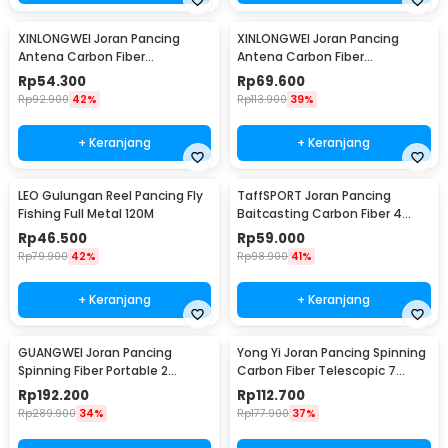
XINLONGWEI Joran Pancing
XINLONGWEI Joran Pancing
Antena Carbon Fiber
Antena Carbon Fiber
Telescopic Fishing Rod 5
Telescopic Fishing Rod 6
Rp
54.300
Rp
69.600
Segments 2.4M - JD25
Segments 3.0M - JD25
Rp
92.900
42%
Rp
113.900
39%
+ Keranjang
+ Keranjang
LEO Gulungan Reel Pancing Fly
TaffSPORT Joran Pancing
Fishing Full Metal 120M
Baitcasting Carbon Fiber 4
Section 1.8M - JPA66MTF
Rp
46.500
Rp
59.000
Rp
79.900
42%
Rp
98.900
41%
+ Keranjang
+ Keranjang
GUANGWEI Joran Pancing
Yong Yi Joran Pancing Spinning
Spinning Fiber Portable 2
Carbon Fiber Telescopic 7
Section 1.27M - DZZH-1
Section 1.8M - LF9-07
Rp
192.200
Rp
112.700
Rp
289.900
34%
Rp
177.900
37%