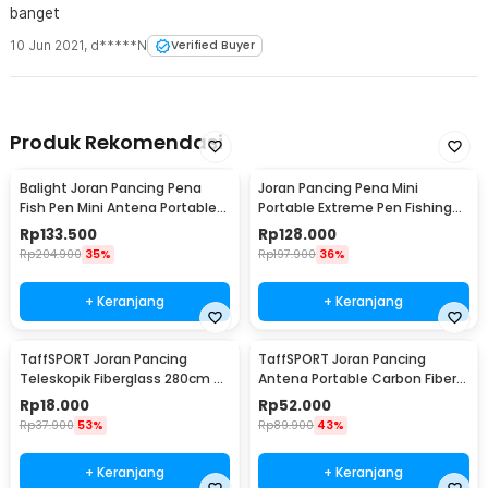
banget
10 Jun 2021
,
d*****N
Verified Buyer
Produk Rekomendasi
Balight Joran Pancing Pena
Joran Pancing Pena Mini
Fish Pen Mini Antena Portable
Portable Extreme Pen Fishing
Rod 1.4M - ST-Y0011 / YL100
Rod Length 1.5M - YL100
Rp
133.500
Rp
128.000
Rp
204.900
35%
Rp
197.900
36%
+ Keranjang
+ Keranjang
TaffSPORT Joran Pancing
TaffSPORT Joran Pancing
Teleskopik Fiberglass 280cm 6
Antena Portable Carbon Fiber
Section Portable
Rod 2.1M 5
Rp
18.000
Rp
52.000
Rp
37.900
53%
Rp
89.900
43%
+ Keranjang
+ Keranjang