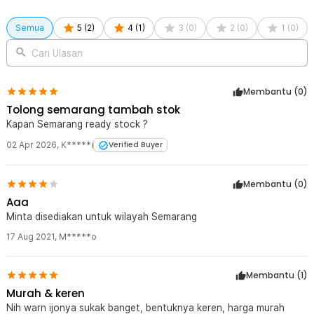
Semua
5
(
2
)
4
(
1
)
3
(
0
)
2
(
0
)
1
(
0
)
Cari Ulasan
Membantu (
0
)
Tolong semarang tambah stok
Kapan Semarang ready stock ?
02 Apr 2026
,
K*****i
Verified Buyer
Membantu (
0
)
Aaa
Minta disediakan untuk wilayah Semarang
17 Aug 2021
,
M*****o
Membantu (
1
)
Murah & keren
Nih warn ijonya sukak banget, bentuknya keren, harga murah