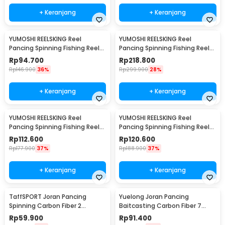
+ Keranjang
+ Keranjang
YUMOSHI REELSKING Reel
YUMOSHI REELSKING Reel
Pancing Spinning Fishing Reel
Pancing Spinning Fishing Reel
5.5:1 1000 - EF1000
4.1:1 9000 - EF9000
Rp
94.700
Rp
218.800
Rp
146.900
36%
Rp
299.900
28%
+ Keranjang
+ Keranjang
YUMOSHI REELSKING Reel
YUMOSHI REELSKING Reel
Pancing Spinning Fishing Reel
Pancing Spinning Fishing Reel
5.5:1 3000 - EF3000
5.2:1 5000 - EF5000
Rp
112.600
Rp
120.600
Rp
177.900
37%
Rp
188.900
37%
+ Keranjang
+ Keranjang
TaffSPORT Joran Pancing
Yuelong Joran Pancing
Spinning Carbon Fiber 2
Baitcasting Carbon Fiber 7
Section 1.8M - TM0156
Section Telescopic 3.3M 7
Rp
59.900
Rp
91.400
Section