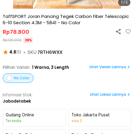
1 / 5
TaffSPORT Joran Pancing Tegek Carbon Fiber Telescopic
6-10 Section 4.3M - 5841
-
No Color
Rp
78.800
Rp
125.900
38
%
•
SKU
7RTH6WXX
4.8
(
5
)
Lihat Varian Lainnya
Pilihan Varian:
1
Warna,
3 Length
No Color
Lihat
Lokasi Lainnya
Informasi Stok:
Jabodetabek
Gudang Online
Toko Jakarta Pusat
Tersedia
sisa
3