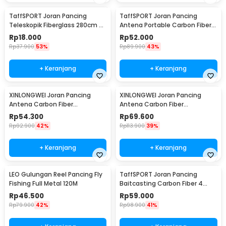
TaffSPORT Joran Pancing
TaffSPORT Joran Pancing
Teleskopik Fiberglass 280cm 6
Antena Portable Carbon Fiber
Section Portable
Rod 2.1M 5
Rp
18.000
Rp
52.000
Rp
37.900
53%
Rp
89.900
43%
+ Keranjang
+ Keranjang
XINLONGWEI Joran Pancing
XINLONGWEI Joran Pancing
Antena Carbon Fiber
Antena Carbon Fiber
Telescopic Fishing Rod 5
Telescopic Fishing Rod 6
Rp
54.300
Rp
69.600
Segments 2.4M - JD25
Segments 3.0M - JD25
Rp
92.900
42%
Rp
113.900
39%
+ Keranjang
+ Keranjang
LEO Gulungan Reel Pancing Fly
TaffSPORT Joran Pancing
Fishing Full Metal 120M
Baitcasting Carbon Fiber 4
Section 1.8M - JPA66MTF
Rp
46.500
Rp
59.000
Rp
79.900
42%
Rp
98.900
41%