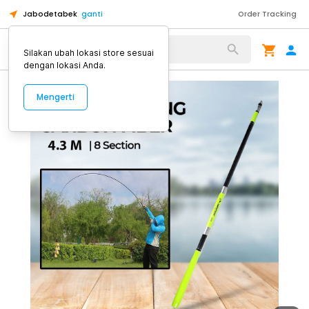
Jabodetabek
ganti
Order Tracking
Alat Kopi
Silakan ubah lokasi store sesuai
dengan lokasi Anda.
Mengerti