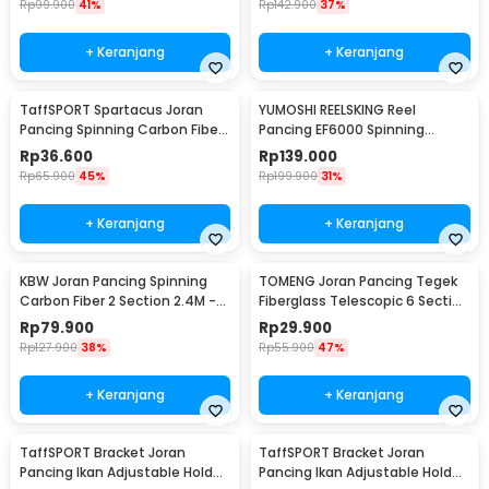
Rp
99.900
41%
Rp
142.900
37%
+ Keranjang
+ Keranjang
TaffSPORT Spartacus Joran
YUMOSHI REELSKING Reel
Pancing Spinning Carbon Fiber
Pancing EF6000 Spinning
2 Section 1.8M - 180
Fishing Reel 5.2:1 6000 - EF6000
Rp
36.600
Rp
139.000
Rp
65.900
45%
Rp
199.900
31%
+ Keranjang
+ Keranjang
KBW Joran Pancing Spinning
TOMENG Joran Pancing Tegek
Carbon Fiber 2 Section 2.4M -
Fiberglass Telescopic 6 Section
KBW01
3.8M - JW380
Rp
79.900
Rp
29.900
Rp
127.900
38%
Rp
55.900
47%
+ Keranjang
+ Keranjang
TaffSPORT Bracket Joran
TaffSPORT Bracket Joran
Pancing Ikan Adjustable Holder
Pancing Ikan Adjustable Holder