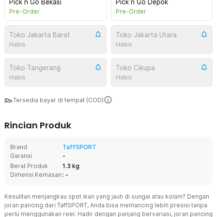
Pick n Go Bekasi
Pick n Go Depok
Pre-Order
Pre-Order
Toko Jakarta Barat
Toko Jakarta Utara
Habis
Habis
Toko Tangerang
Toko Cikupa
Habis
Habis
Tersedia bayar di tempat (COD)
Rincian Produk
Brand
TaffSPORT
Garansi
-
Berat Produk
1.3 kg
Dimensi Kemasan
: -
Kesulitan menjangkau spot ikan yang jauh di sungai atau kolam? Dengan
joran pancing dari TaffSPORT, Anda bisa memancing lebih presisi tanpa
perlu menggunakan reel. Hadir dengan panjang bervariasi, joran pancing