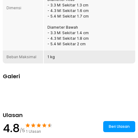
Cocok untuk pemancing pemula maupun berpengalaman.
- 3.3 M: Sekitar 1.3 cm
Dimensi
- 4.3 M: Sekitar 1.6 cm
Kelengkapan Produk
- 5.4 M: Sekitar 1.7 cm
Rincian yang Anda dapatkan untuk pembelian produk ini:
Diameter Bawah
1 x TaffSPORT Joran Pancing Tegek Carbon Fiber Telescopic 6-
- 3.3 M: Sekitar 1.4 cm
10 Section - 5841
- 4.3 M: Sekitar 1.8 cm
- 5.4 M: Sekitar 2 cm
Beban Maksimal
1 kg
Galeri
Ulasan
4.8
Beri Ulasan
/5
1
Ulasan