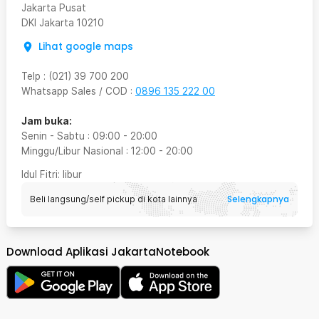
Jakarta Pusat
DKI Jakarta
10210
Lihat google maps
Telp
:
(021) 39 700 200
Whatsapp Sales / COD
:
0896 135 222 00
Jam buka:
Senin - Sabtu
:
09:00
-
20:00
Minggu/Libur Nasional
:
12:00
-
20:00
Idul Fitri
: libur
Selengkapnya
Beli langsung/self pickup di kota lainnya
Download Aplikasi JakartaNotebook