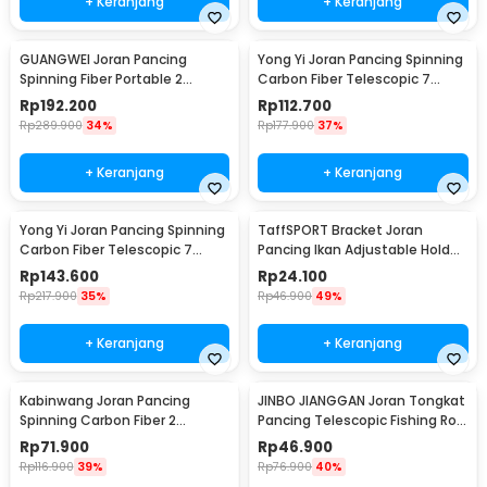
+ Keranjang
+ Keranjang
GUANGWEI Joran Pancing
Yong Yi Joran Pancing Spinning
Spinning Fiber Portable 2
Carbon Fiber Telescopic 7
Section 1.27M - DZZH-1
Section 1.8M - LF9-07
Rp
192.200
Rp
112.700
Rp
289.900
34%
Rp
177.900
37%
+ Keranjang
+ Keranjang
Yong Yi Joran Pancing Spinning
TaffSPORT Bracket Joran
Carbon Fiber Telescopic 7
Pancing Ikan Adjustable Holder
Section 2.4M - LF9-07
1.7M - V-003
Rp
143.600
Rp
24.100
Rp
217.900
35%
Rp
46.900
49%
+ Keranjang
+ Keranjang
Kabinwang Joran Pancing
JINBO JIANGGAN Joran Tongkat
Spinning Carbon Fiber 2
Pancing Telescopic Fishing Rod
Section 2.1M 2.1M - KB361
1.5M - S6
Rp
71.900
Rp
46.900
Rp
116.900
39%
Rp
76.900
40%