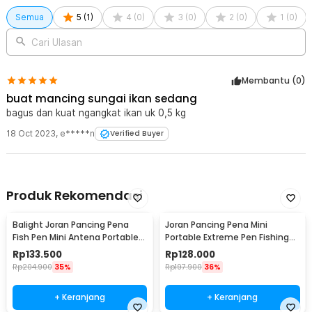
Semua
5
(
1
)
4
(
0
)
3
(
0
)
2
(
0
)
1
(
0
)
Cari Ulasan
Membantu (
0
)
buat mancing sungai ikan sedang
bagus dan kuat ngangkat ikan uk 0,5 kg
18 Oct 2023
,
e*****n
Verified Buyer
Produk Rekomendasi
Balight Joran Pancing Pena
Joran Pancing Pena Mini
Fish Pen Mini Antena Portable
Portable Extreme Pen Fishing
Rod 1.4M - ST-Y0011 / YL100
Rod Length 1.5M - YL100
Rp
133.500
Rp
128.000
Rp
204.900
35%
Rp
197.900
36%
+ Keranjang
+ Keranjang