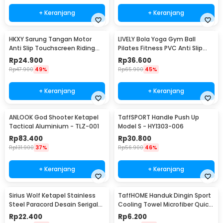
+ Keranjang
+ Keranjang
HKXY Sarung Tangan Motor
LIVELY Bola Yoga Gym Ball
Anti Slip Touchscreen Riding
Pilates Fitness PVC Anti Slip
Glove 1 Pair M
55cm
Rp
24.900
Rp
36.600
Rp
47.900
49%
Rp
65.900
45%
+ Keranjang
+ Keranjang
ANLOOK God Shooter Ketapel
TaffSPORT Handle Push Up
Tactical Aluminium - TLZ-001
Model S - HY1303-006
Rp
83.400
Rp
30.800
Rp
131.900
37%
Rp
56.900
46%
+ Keranjang
+ Keranjang
Sirius Wolf Ketapel Stainless
TaffHOME Handuk Dingin Sport
Steel Paracord Desain Serigala
Cooling Towel Microfiber Quick
- HW-GJ049
Dry - SH-C00290
Rp
22.400
Rp
6.200