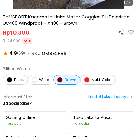
1 / 7
TaffSPORT Kacamata Helm Motor Goggles Ski Polarized
UV400 Windproof - X400
-
Brown
Rp
10.300
Rp
24.900
59
%
•
SKU
OMSE2FBR
4.9
(
69
)
Pilihan Warna:
Black
White
Brown
Multi-Color
Lihat
4
Lokasi Lainnya
Informasi Stok:
Jabodetabek
Gudang Online
Toko Jakarta Pusat
Tersedia
Tersedia