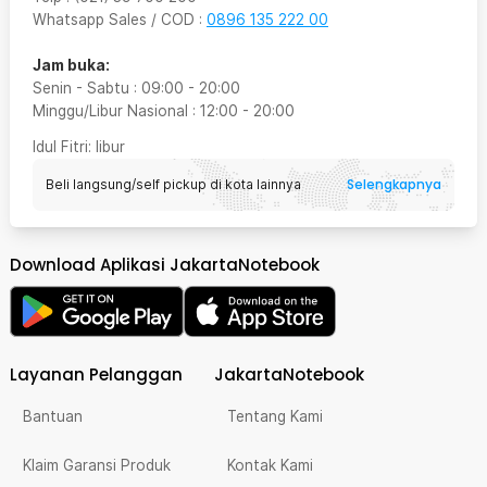
Whatsapp Sales / COD
:
0896 135 222 00
Jam buka:
Senin - Sabtu
:
09:00
-
20:00
Minggu/Libur Nasional
:
12:00
-
20:00
Idul Fitri
: libur
Selengkapnya
Beli langsung/self pickup di kota lainnya
Download Aplikasi JakartaNotebook
Layanan Pelanggan
JakartaNotebook
Bantuan
Tentang Kami
Klaim Garansi Produk
Kontak Kami