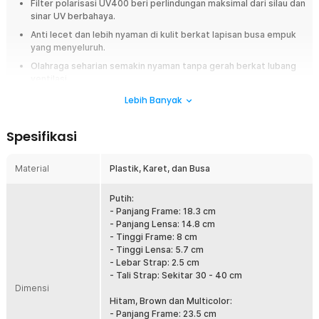
Filter polarisasi UV400 beri perlindungan maksimal dari silau dan
sinar UV berbahaya.
Anti lecet dan lebih nyaman di kulit berkat lapisan busa empuk
yang menyeluruh.
Olahraga seharian semakin nyaman tanpa gerah berkat lubang
ventilasi.
Kekokohan dan fleksibilitas bingkai meningkatkan daya tahan
Lebih Banyak
terhadap benturan.
Spesifikasi
Overview
Tingkatkan keamanan dan kenyamanan saat berkendara atau
Material
Plastik, Karet, dan Busa
berolahraga dengan kacamata helm motor dari TaffSPORT. Dirancang
dengan bingkai tebal anti bentur dan lensa pelindung matahari, kacamata
ini memberikan perlindungan maksimal sekaligus tampilan stylish. Cocok
Putih:
digunakan untuk berbagai aktivitas outdoor seperti berkendara motor,
- Panjang Frame: 18.3 cm
motocross, sepeda gunung, hingga ski.
- Panjang Lensa: 14.8 cm
- Tinggi Frame: 8 cm
Fitur
- Tinggi Lensa: 5.7 cm
- Lebar Strap: 2.5 cm
Lensa Polarized Anti Silau
- Tali Strap: Sekitar 30 - 40 cm
Dimensi
Lensa polarized pada goggles TaffSPORT X400 berfungsi
Hitam, Brown dan Multicolor:
mengurangi pantulan cahaya berlebih dari permukaan seperti
- Panjang Frame: 23.5 cm
aspal, salju, atau air. Hal ini membantu penglihatan tetap jernih dan