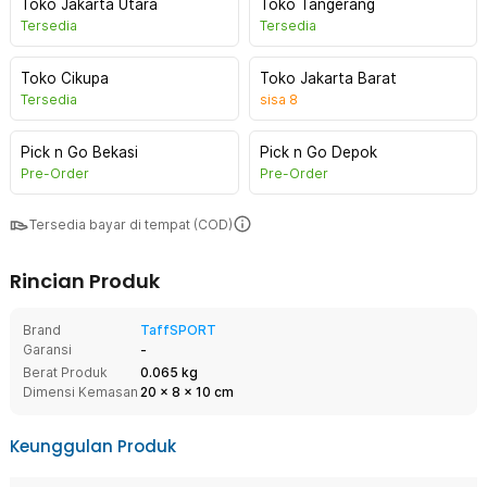
Toko Jakarta Utara
Toko Tangerang
Tersedia
Tersedia
Toko Cikupa
Toko Jakarta Barat
Tersedia
sisa
8
Pick n Go Bekasi
Pick n Go Depok
Pre-Order
Pre-Order
Tersedia bayar di tempat (COD)
Rincian Produk
Brand
TaffSPORT
Garansi
-
Berat Produk
0.065 kg
Dimensi Kemasan
20
x
8
x
10
cm
Keunggulan Produk