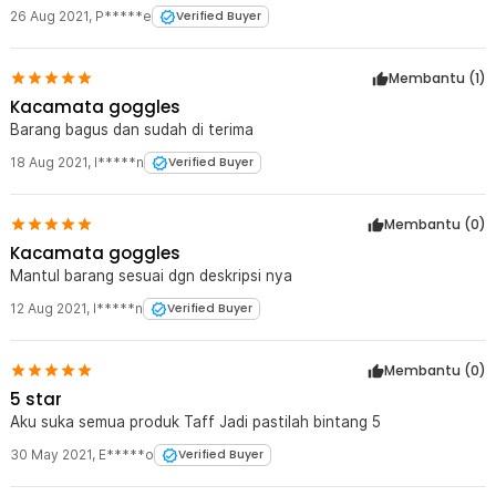
26 Aug 2021
,
P*****e
Verified Buyer
Membantu (
1
)
Kacamata goggles
Barang bagus dan sudah di terima
18 Aug 2021
,
I*****n
Verified Buyer
Membantu (
0
)
Kacamata goggles
Mantul barang sesuai dgn deskripsi nya
12 Aug 2021
,
I*****n
Verified Buyer
Membantu (
0
)
5 star
Aku suka semua produk Taff Jadi pastilah bintang 5
30 May 2021
,
E*****o
Verified Buyer