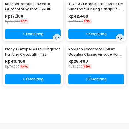
Ketapel Berburu Powerful
TEAEGG Ketapel Small Monster
Outdoor Slingshot - YR016
Slingshot Hunting Catapult -
JH8171
Rp
17.300
Rp
42.400
Rp
35.900
52%
Rp
73.900
43%
+ Keranjang
+ Keranjang
Piaoyu Ketapel Metal Slingshot
Nordson Kacamata Unisex
Hunting Catapult - 1123
Goggles Classic Vintage Harley
UV Protection - ND1008
Rp
40.400
Rp
25.400
Rp
70.900
44%
Rp
48.900
49%
+ Keranjang
+ Keranjang
Beli Sekarang