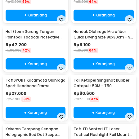
Rp
43.900
49%
Rp
16.900
64%
+ Keranjang
+ Keranjang
HellStorm Sarung Tangan
Handuk Olahraga Microfiber
Paintball Tactical Protective
Quick Drying Size 80x30cm - S-
Gloves Nylon L - HS210
50
Rp
47.200
Rp
6.100
Rp
80.900
42%
Rp
16.900
64%
+ Keranjang
+ Keranjang
TaffSPORT Kacamata Olahraga
Tali Ketapel Slingshot Rubber
Sport Headband Frame
Catapult 50M - T50
Glasses - 9833
Rp
27.000
Rp
80.600
Rp
53.900
50%
Rp
127.900
37%
+ Keranjang
+ Keranjang
Kekeran Teropong Senapan
TaffLED Senter LED Laser
Holographic Red Dot Scope
Tactical Flashlight Rail Mount