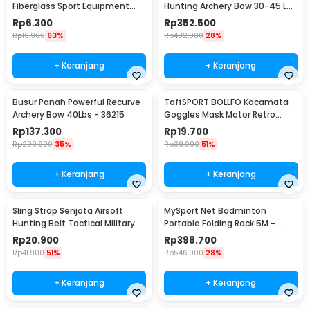
Fiberglass Sport Equipment
Hunting Archery Bow 30-45 LB
Spine 800 1 PCS - JH813
- SA
Rp
6.300
Rp
352.500
Rp
16.900
63%
Rp
482.900
28%
+ Keranjang
+ Keranjang
Busur Panah Powerful Recurve
TaffSPORT BOLLFO Kacamata
Archery Bow 40Lbs - 36215
Goggles Mask Motor Retro
Windproof - MT-04
Rp
137.300
Rp
19.700
Rp
209.900
35%
Rp
39.900
51%
+ Keranjang
+ Keranjang
Sling Strap Senjata Airsoft
MySport Net Badminton
Hunting Belt Tactical Military
Portable Folding Rack 5M -
T300
Rp
20.900
Rp
398.700
Rp
41.900
51%
Rp
546.900
28%
+ Keranjang
+ Keranjang