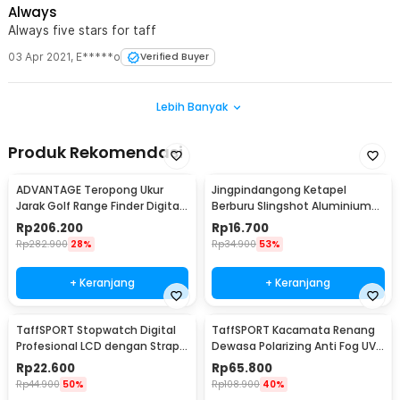
Always
Always five stars for taff
03 Apr 2021
,
E*****o
Verified Buyer
Lebih Banyak
Produk Rekomendasi
ADVANTAGE Teropong Ukur
Jingpindangong Ketapel
Jarak Golf Range Finder Digital
Berburu Slingshot Aluminium
7x18 - AD-964
Alloy - OD-014
Rp
206.200
Rp
16.700
Rp
282.900
28%
Rp
34.900
53%
+ Keranjang
+ Keranjang
TaffSPORT Stopwatch Digital
TaffSPORT Kacamata Renang
Profesional LCD dengan Strap -
Dewasa Polarizing Anti Fog UV
ZSD-808
Protection - GOG-3610
Rp
22.600
Rp
65.800
Rp
44.900
50%
Rp
108.900
40%