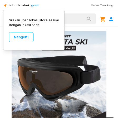
Jabodetabek
ganti
Order Tracking
Alat Kopi
Silakan ubah lokasi store sesuai
dengan lokasi Anda.
Mengerti