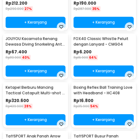
20mm - M-01
200 Lumens - JGSD
Rp
212.200
Rp
190.000
Rp
290.000
27%
Rp
287.900
35%
+ Keranjang
+ Keranjang
JOUYOU Kacamata Renang
FOX40 Classic Whistle Peluit
Dewasa Diving Snorkeling Anti
dengan Lanyard - CMG04
Fog UV Protection - E0735
Rp
67.400
Rp
6.200
Rp
110.900
40%
Rp
16.900
64%
+ Keranjang
+ Keranjang
Ketapel Berburu Mancing
Boxing Reflex Ball Training Love
Tactical Catapult Multi-shot -
with Headband - HC408
KMSS
Rp
320.600
Rp
16.800
Rp
439.900
28%
Rp
35.900
54%
+ Keranjang
+ Keranjang
TaffSPORT Anak Panah Arrow
TaffSPORT Busur Panah