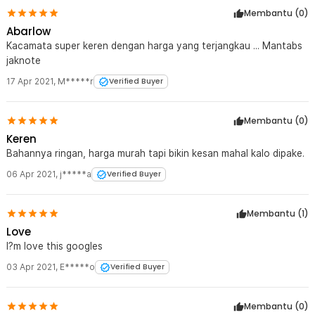
Membantu (
0
)
Abarlow
Kacamata super keren dengan harga yang terjangkau ... Mantabs
jaknote
17 Apr 2021
,
M*****r
Verified Buyer
Membantu (
0
)
Keren
Bahannya ringan, harga murah tapi bikin kesan mahal kalo dipake.
06 Apr 2021
,
j*****a
Verified Buyer
Membantu (
1
)
Love
I?m love this googles
03 Apr 2021
,
E*****o
Verified Buyer
Membantu (
0
)