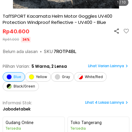
1 / 10
TaffSPORT Kacamata Helm Motor Goggles UV400
Protection Windproof Reflective - UV400
-
Blue
Rp
40.600
Rp
61.000
34
%
Belum ada ulasan
•
SKU
7ROTP4BL
Lihat Varian Lainnya
Pilihan Varian:
5
Warna,
2 Lensa
Blue
Yellow
Gray
White/Red
Black/Green
Lihat
4
Lokasi Lainnya
Informasi Stok:
Jabodetabek
Gudang Online
Toko Tangerang
Tersedia
Tersedia