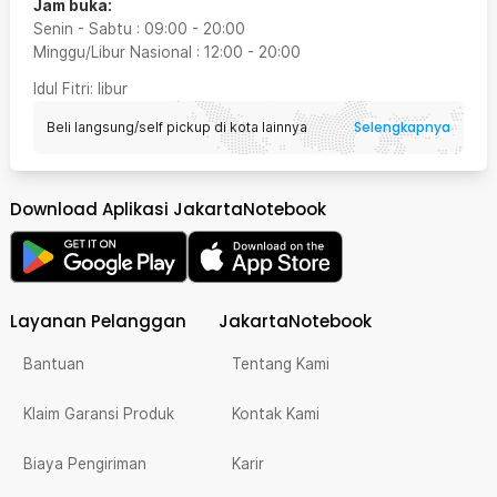
Jam buka:
Senin - Sabtu
:
09:00
-
20:00
Minggu/Libur Nasional
:
12:00
-
20:00
Idul Fitri
: libur
Selengkapnya
Beli langsung/self pickup di kota lainnya
Download Aplikasi JakartaNotebook
Layanan Pelanggan
JakartaNotebook
Bantuan
Tentang Kami
Klaim Garansi Produk
Kontak Kami
Biaya Pengiriman
Karir