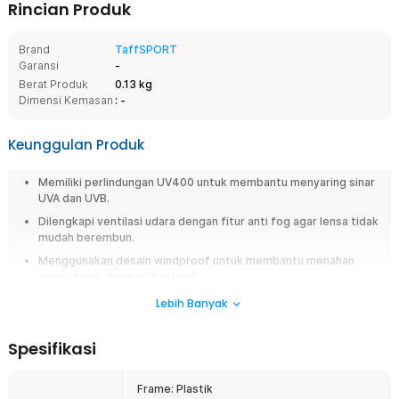
Rincian Produk
Brand
TaffSPORT
Garansi
-
Berat Produk
0.13 kg
Dimensi Kemasan
: -
Keunggulan Produk
Memiliki perlindungan UV400 untuk membantu menyaring sinar
UVA dan UVB.
Dilengkapi ventilasi udara dengan fitur anti fog agar lensa tidak
mudah berembun.
Menggunakan desain windproof untuk membantu menahan
angin, debu, dan partikel kecil.
Nyaman di mata karena menggunakan busa spons yang tebal
Lebih Banyak
dan nyaman.
Memiliki strap elastis dengan double buckle yang dapat
Spesifikasi
disesuaikan.
Frame: Plastik
Overview