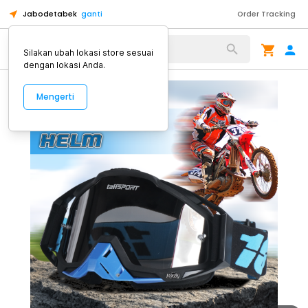
Jabodetabek
ganti
Order Tracking
Alat Kopi
Silakan ubah lokasi store sesuai
dengan lokasi Anda.
Mengerti