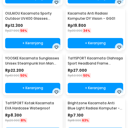
OULAIOU Kacamata Sporty
Kacamata Anti Radiasi
Outdoor UV400 Glasses
Komputer DY Vision - GG01
Silicone Frame - 9837
Rp
12.300
Rp
19.800
Rp
27.900
56%
Rp
30.000
34%
+ Keranjang
+ Keranjang
YOOSKE Kacamata Sunglasses
TaffSPORT Kacamata Olahraga
Unisex Steampunk Iron Man
Sport Headband Frame
Tony Stark - 3023
Glasses - 9833
Rp
22.200
Rp
27.000
Rp
43.900
50%
Rp
53.900
50%
+ Keranjang
+ Keranjang
TaffSPORT Kotak Kacamata
Brightzone Kacamata Anti
EVA Hardcase Waterproof
Blue Light Radiasi Komputer -
E27
Rp
8.300
Rp
7.100
Rp
20.900
61%
Rp
18.900
63%