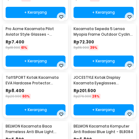
+ Keranjang
+ Keranjang
Pro Acme Kacamata Pilot
Kacamata Sepeda 5 Lensa
Aviator Style Glasses -
Myopia Frame Outdoor Cycling
CC0744
Sunglasses - 0089
Rp
7.400
Rp
72.300
Rp
18.900
61%
Rp
116.900
39%
+ Keranjang
+ Keranjang
TaffSPORT Kotak Kacamata
JOCESTYLE Kotak Display
EVA Hardcase Protector
Kacamata Eyeglasses
Waterproof - JL-10028
Sunglasses Box 12 Slot - SWK78
Rp
8.400
Rp
201.600
Rp
20.900
60%
Rp
276.900
28%
+ Keranjang
+ Keranjang
BELMON Kacamata Baca
BELMON Kacamata Komputer
Frameless Anti Blue Light
Anti Radiasi Blue Light - BL8084
Reading Plus 1 - 641