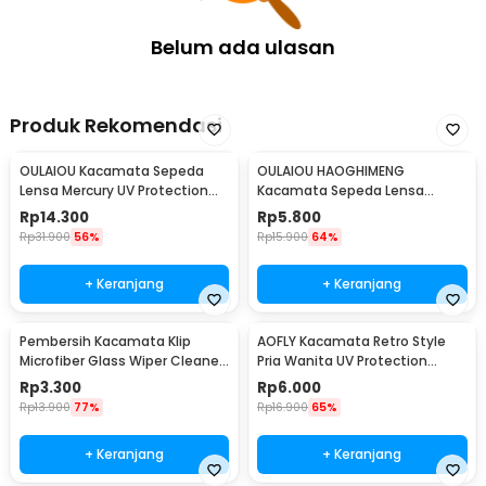
Kelengkapan Produk
Belum ada ulasan
Rincian yang Anda dapatkan untuk pembelian produk ini:
1 x TaffSPORT Kacamata Helm Motor Goggles UV400 Protection
Windproof - UV400
Produk Rekomendasi
OULAIOU Kacamata Sepeda
OULAIOU HAOGHIMENG
Lensa Mercury UV Protection
Kacamata Sepeda Lensa
Cycling Sunglasses - 9181
Mercury Cycling Outdoor Sport
Rp
14.300
Rp
5.800
- 3015
Rp
31.900
56%
Rp
15.900
64%
+ Keranjang
+ Keranjang
Pembersih Kacamata Klip
AOFLY Kacamata Retro Style
Microfiber Glass Wiper Cleaner
Pria Wanita UV Protection
Multifunction - TVA45
Sunglassses - 1125
Rp
3.300
Rp
6.000
Rp
13.900
77%
Rp
16.900
65%
+ Keranjang
+ Keranjang