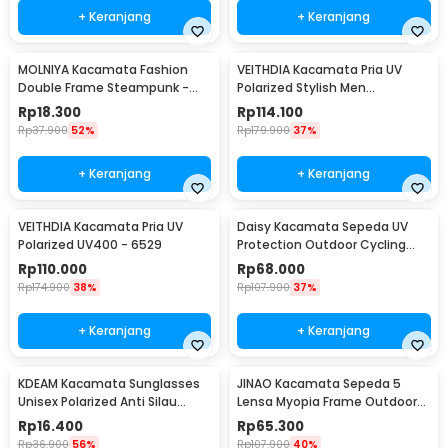
+ Keranjang
+ Keranjang
MOLNIYA Kacamata Fashion
VEITHDIA Kacamata Pria UV
Double Frame Steampunk -
Polarized Stylish Men
NE60
Sunglasses - 6588
Rp
18.300
Rp
114.100
Rp
37.900
52%
Rp
179.900
37%
+ Keranjang
+ Keranjang
VEITHDIA Kacamata Pria UV
Daisy Kacamata Sepeda UV
Polarized UV400 - 6529
Protection Outdoor Cycling
Sunglasses - X7
Rp
110.000
Rp
68.000
Rp
174.900
38%
Rp
107.900
37%
+ Keranjang
+ Keranjang
KDEAM Kacamata Sunglasses
JINAO Kacamata Sepeda 5
Unisex Polarized Anti Silau
Lensa Myopia Frame Outdoor
Outdoor UV200 KD156 - KD156
Cycling Sunglasses - 0089
Rp
16.400
Rp
65.300
Rp
36.900
56%
Rp
107.900
40%