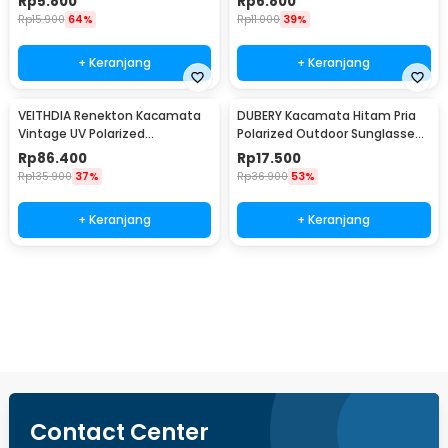
Rp
5.800
Rp
6.800
Rp
15.900
64%
Rp
11.000
39%
+ Keranjang
+ Keranjang
VEITHDIA Renekton Kacamata
DUBERY Kacamata Hitam Pria
Vintage UV Polarized
Polarized Outdoor Sunglasses
Sunglasses - 2462
- D731-04
Rp
86.400
Rp
17.500
Rp
135.900
37%
Rp
36.900
53%
+ Keranjang
+ Keranjang
Beli Sekarang
Contact Center