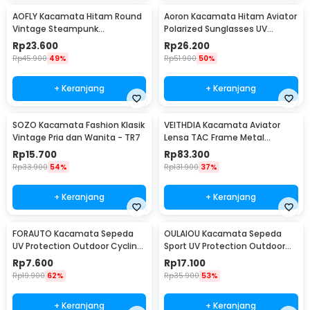
AOFLY Kacamata Hitam Round
Aoron Kacamata Hitam Aviator
Vintage Steampunk
Polarized Sunglasses UV
Sunglasses
Protection - RB2132
Rp
23.600
Rp
26.200
Rp
45.900
49%
Rp
51.900
50%
+ Keranjang
+ Keranjang
SOZO Kacamata Fashion Klasik
VEITHDIA Kacamata Aviator
Vintage Pria dan Wanita - TR7
Lensa TAC Frame Metal
Polarized Sunglasses - V3088
Rp
15.700
Rp
83.300
Rp
33.900
54%
Rp
131.900
37%
+ Keranjang
+ Keranjang
FORAUTO Kacamata Sepeda
OULAIOU Kacamata Sepeda
UV Protection Outdoor Cycling
Sport UV Protection Outdoor
Sunglasses - NJ747
Cycling Sunglasses - AJ1
Rp
7.600
Rp
17.100
Rp
19.900
62%
Rp
35.900
53%
+ Keranjang
+ Keranjang