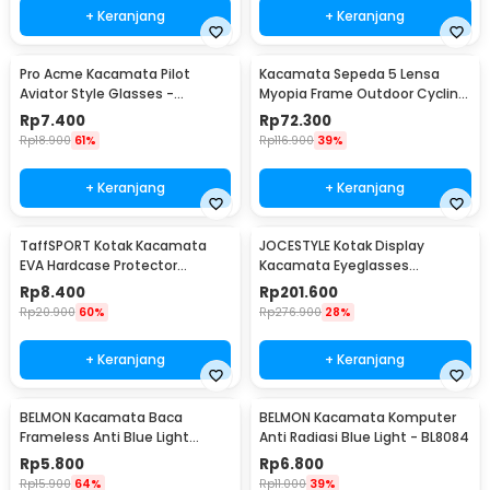
+ Keranjang
+ Keranjang
Pro Acme Kacamata Pilot
Kacamata Sepeda 5 Lensa
Aviator Style Glasses -
Myopia Frame Outdoor Cycling
CC0744
Sunglasses - 0089
Rp
7.400
Rp
72.300
Rp
18.900
61%
Rp
116.900
39%
+ Keranjang
+ Keranjang
TaffSPORT Kotak Kacamata
JOCESTYLE Kotak Display
EVA Hardcase Protector
Kacamata Eyeglasses
Waterproof - JL-10028
Sunglasses Box 12 Slot - SWK78
Rp
8.400
Rp
201.600
Rp
20.900
60%
Rp
276.900
28%
+ Keranjang
+ Keranjang
BELMON Kacamata Baca
BELMON Kacamata Komputer
Frameless Anti Blue Light
Anti Radiasi Blue Light - BL8084
Reading Plus 1 - 641
Rp
5.800
Rp
6.800
Rp
15.900
64%
Rp
11.000
39%