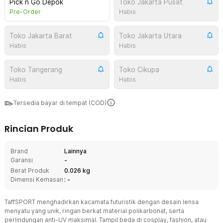
Pick n Go Depok
Toko Jakarta Pusat
Pre-Order
Habis
Toko Jakarta Barat
Toko Jakarta Utara
Habis
Habis
Toko Tangerang
Toko Cikupa
Habis
Habis
Tersedia bayar di tempat (COD)
Rincian Produk
Brand
Lainnya
Garansi
-
Berat Produk
0.026 kg
Dimensi Kemasan
: -
TaffSPORT menghadirkan kacamata futuristik dengan desain lensa
menyatu yang unik, ringan berkat material polikarbonat, serta
perlindungan anti-UV maksimal. Tampil beda di cosplay, fashion, atau