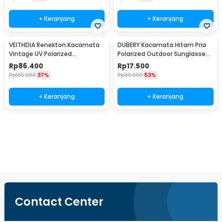
+ Keranjang
+ Keranjang
VEITHDIA Renekton Kacamata
DUBERY Kacamata Hitam Pria
Vintage UV Polarized
Polarized Outdoor Sunglasses
Sunglasses - 2462
- D731-04
Rp
86.400
Rp
17.500
Rp
135.900
37%
Rp
36.900
53%
+ Keranjang
+ Keranjang
Beli Sekarang
Contact Center