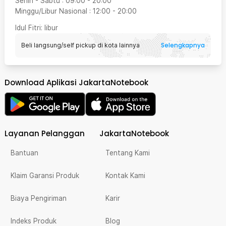
Senin - Sabtu
:
09:00
-
20:00
Minggu/Libur Nasional
:
12:00
-
20:00
Idul Fitri
: libur
Selengkapnya
Beli langsung/self pickup di kota lainnya
Download Aplikasi JakartaNotebook
Layanan Pelanggan
JakartaNotebook
Bantuan
Tentang Kami
Klaim Garansi Produk
Kontak Kami
Biaya Pengiriman
Karir
Indeks Produk
Blog