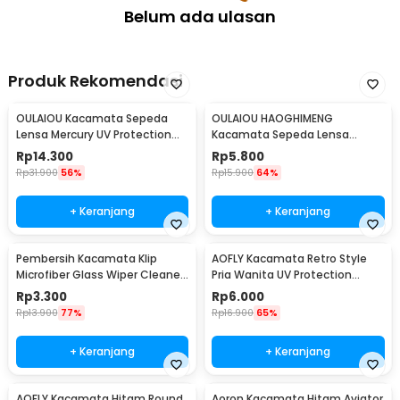
Belum ada ulasan
Produk Rekomendasi
OULAIOU Kacamata Sepeda
OULAIOU HAOGHIMENG
Lensa Mercury UV Protection
Kacamata Sepeda Lensa
Cycling Sunglasses - 9181
Mercury Cycling Outdoor Sport
Rp
14.300
Rp
5.800
- 3015
Rp
31.900
56%
Rp
15.900
64%
+ Keranjang
+ Keranjang
Pembersih Kacamata Klip
AOFLY Kacamata Retro Style
Microfiber Glass Wiper Cleaner
Pria Wanita UV Protection
Multifunction - TVA45
Sunglassses - 1125
Rp
3.300
Rp
6.000
Rp
13.900
77%
Rp
16.900
65%
+ Keranjang
+ Keranjang
AOFLY Kacamata Hitam Round
Aoron Kacamata Hitam Aviator