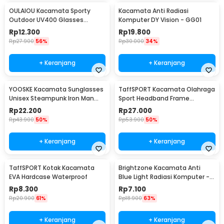
OULAIOU Kacamata Sporty
Kacamata Anti Radiasi
Outdoor UV400 Glasses
Komputer DY Vision - GG01
Silicone Frame - 9837
Rp
12.300
Rp
19.800
Rp
27.900
56%
Rp
30.000
34%
+ Keranjang
+ Keranjang
YOOSKE Kacamata Sunglasses
TaffSPORT Kacamata Olahraga
Unisex Steampunk Iron Man
Sport Headband Frame
Tony Stark - 3023
Glasses - 9833
Rp
22.200
Rp
27.000
Rp
43.900
50%
Rp
53.900
50%
+ Keranjang
+ Keranjang
TaffSPORT Kotak Kacamata
Brightzone Kacamata Anti
EVA Hardcase Waterproof
Blue Light Radiasi Komputer -
E27
Rp
8.300
Rp
7.100
Rp
20.900
61%
Rp
18.900
63%
+ Keranjang
+ Keranjang