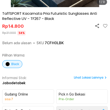
1 / 9
TaffSPORT Kacamata Pria Futuristic Sunglasses Anti
Reflective UV - TF267
-
Black
Rp
14.800
Rp
31.900
54
%
Belum ada ulasan
•
SKU
7CFH0LBK
Pilihan Warna:
Black
Lihat
Lokasi Lainnya
Informasi Stok:
Jabodetabek
Gudang Online
Pick n Go Bekasi
sisa
7
Pre-Order