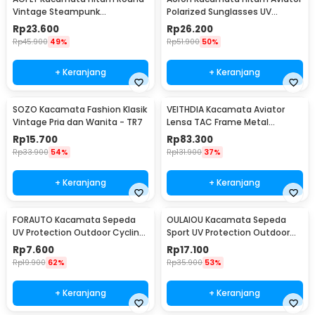
Vintage Steampunk
Polarized Sunglasses UV
Sunglasses
Protection - RB2132
Rp
23.600
Rp
26.200
Rp
45.900
49%
Rp
51.900
50%
+ Keranjang
+ Keranjang
SOZO Kacamata Fashion Klasik
VEITHDIA Kacamata Aviator
Vintage Pria dan Wanita - TR7
Lensa TAC Frame Metal
Polarized Sunglasses - V3088
Rp
15.700
Rp
83.300
Rp
33.900
54%
Rp
131.900
37%
+ Keranjang
+ Keranjang
FORAUTO Kacamata Sepeda
OULAIOU Kacamata Sepeda
UV Protection Outdoor Cycling
Sport UV Protection Outdoor
Sunglasses - NJ747
Cycling Sunglasses - AJ1
Rp
7.600
Rp
17.100
Rp
19.900
62%
Rp
35.900
53%
+ Keranjang
+ Keranjang