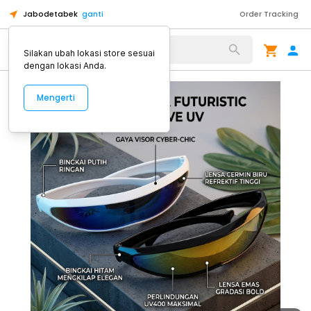
Jabodetabek
ganti
Order Tracking
Alat Kopi
Silakan ubah lokasi store sesuai
dengan lokasi Anda.
Mengerti