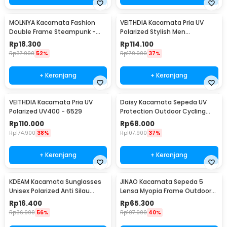
MOLNIYA Kacamata Fashion
VEITHDIA Kacamata Pria UV
Double Frame Steampunk -
Polarized Stylish Men
NE60
Sunglasses - 6588
Rp
18.300
Rp
114.100
Rp
37.900
52%
Rp
179.900
37%
+ Keranjang
+ Keranjang
VEITHDIA Kacamata Pria UV
Daisy Kacamata Sepeda UV
Polarized UV400 - 6529
Protection Outdoor Cycling
Sunglasses - X7
Rp
110.000
Rp
68.000
Rp
174.900
38%
Rp
107.900
37%
+ Keranjang
+ Keranjang
KDEAM Kacamata Sunglasses
JINAO Kacamata Sepeda 5
Unisex Polarized Anti Silau
Lensa Myopia Frame Outdoor
Outdoor UV200 KD156 - KD156
Cycling Sunglasses - 0089
Rp
16.400
Rp
65.300
Rp
36.900
56%
Rp
107.900
40%